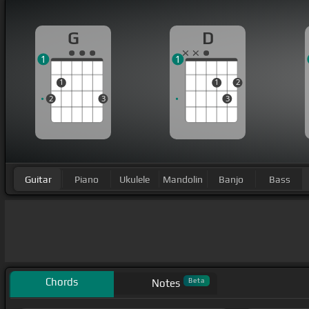
G
D
1
1
1
1
2
2
3
3
Guitar
Piano
Ukulele
Mandolin
Banjo
Bass
Chords
Beta
Notes