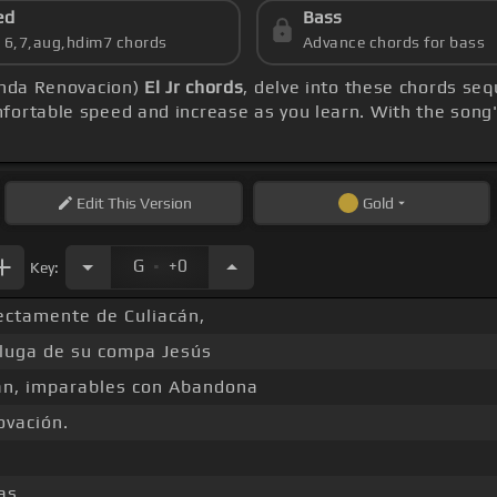
ed
Bass
s 6,7,aug,hdim7 chords
Advance chords for bass
Banda Renovacion)
El Jr chords
, delve into these chords seq
fortable speed and increase as you learn. With the song
Edit
This Version
Gold
.
G
+0
Key:
ectamente de Culiacán,
luga de su compa Jesús
án, imparables con Abandona
ovación.
as