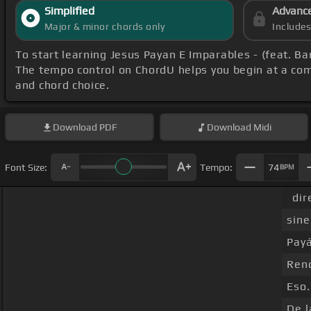
Simplified
Advanc
Major & minor chords only
Include
To start learning Jesus Payan E Imparables - (feat. 
The tempo control on ChordU helps you begin at a com
and chord choice.
Download
PDF
Download
Midi
Font Size:
Tempo:
74
BPM
dir
sine
Pay
Ren
Eso.
De l