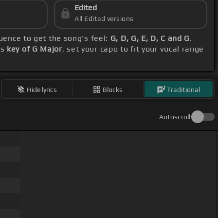
Edited
All Edited versions
uence to get the song's feel:
G, D, G, E, D, C and G
.
's
key of G Major
, set your capo to fit your vocal range
Hide lyrics
Blocks
Traditional
Autoscroll