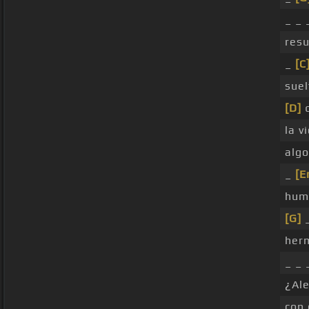
_ _ 
resu
_
[C
suel
[D]
q
la v
algo
_
[E
humi
[G]
her
_ _ 
¿Al
con 