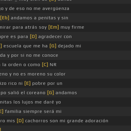
go y de eso no me avergüenza
[Eb]
andamos a penitas y sin
irar para atrás soy
[Em]
muy firme
mpre es para
[D]
agradecer con
]
escuela que me ha
[G]
dejado mi
a y por si no me conoce
a la orden o como
[C]
NR
no y no es moreno su color
izo rico ni
[E]
pobre por un
po salió el coreano
[G]
andamos
nitas los lujos me daré yo
E]
familia siempre será mi
oro mis
[D]
cachorros son mi grande adoración
]
_ _ _