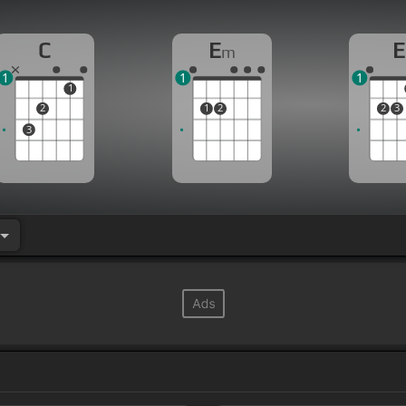
C
E
E
m
1
1
1
1
2
1
2
2
3
3