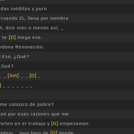
idas inéditos y puro
rvando ZL, lleva por nombre
 R, dice más o menos así, _
í te
[D]
niega ese.
ndona Renovación.
]
Eso. ¿Qué?
¿Qué?
_ _
[Am]
_ _
[D]
_
]
_ _ _ _ _ _ _
r
 me conozco de pobre?
ron por esas razones que me
eten en el trabajo y
[G]
empezamos
ambiar _ muy bien de
[D]
donde