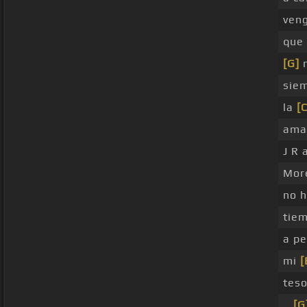
ven
que
[G]
m
sie
la
[C
amad
J R 
More
no h
tiem
a pe
mi
[
tes
_
[G