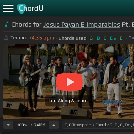
C
U
hord
Chords for
Jesus Payan E Imparables
Ft. 
74.35
bpm
Tempo:
Tu
Chords used:
G
D
C
E
E
m
Jam Along & Learn...
100
➙
74
BPM
%