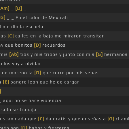
[Am]
_
[D]
_
[G]
_ _ En el calor de Mexicali
í me dio la escuela
las
[C]
calles en la baja me miraron transitar
y que bonitos
[D]
recuerdos
 mis
[Ab]
tíos y mis tribos y junto con mis
[G]
hermanos
 los voy a olvidar
]
de moreno la
[D]
que corre por mis venas
la
[E]
sangre leon que he de cargar
]
_
_ aquí no se hace violencia
 solo se trabaja
buscan nada que
[C]
da gratis y que enseñas a
[G]
cham
bién son
[D]
babos y fiesteros