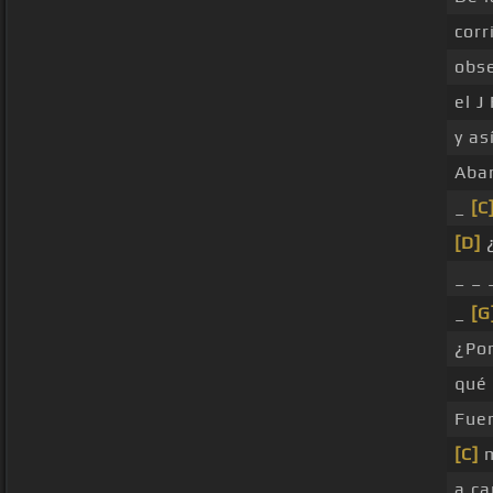
corr
obse
el J
y as
Aba
_
[C
[D]
_ _ 
_
[G
¿Po
qué
Fue
[C]
m
a c