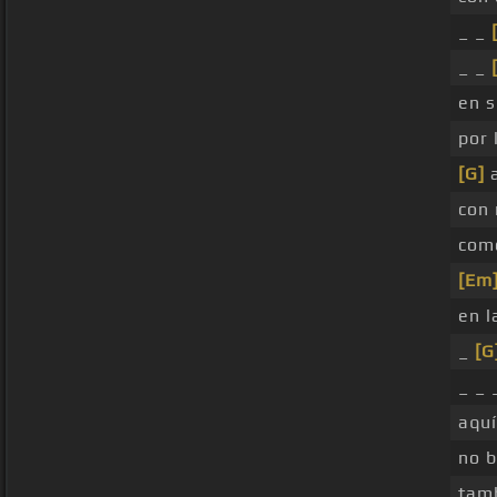
_ _
_ _
en s
por 
[G]
a
con
como
[Em
en 
_
[G
_ _ 
aquí
no 
tam