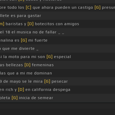
bre todo los
[C]
que ahora pueden un castigo
[G]
presu
illete es para gastar
m]
baristas y
[D]
botecitos con amigos
el 18 el musica no de fallar _ _
enalina es
[G]
mi fuerte
o que me divierte _
i la moto para mi son
[G]
especial
as bellezas
[D]
femeninas
 las que a mi me dominan
 9 de mayo se le mira
[G]
pesecar
en rich y
[D]
en california despega
ioleta
[G]
inicia de semear