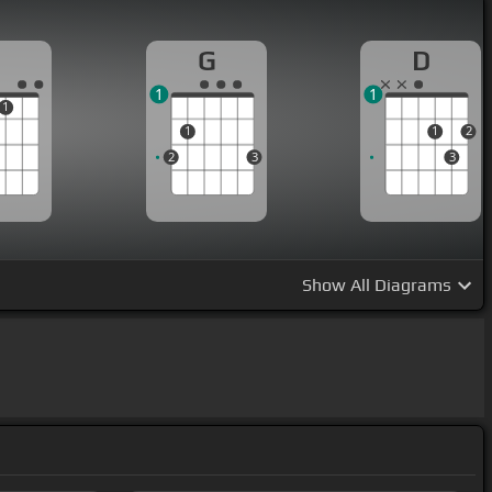
G
D
1
1
1
1
1
2
2
3
3
Show
All Diagrams