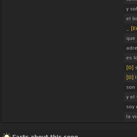
y so
el b
_
[E
que 
adr
es l
[D]
s
[D]
l
son
y el
soy 
la v
Facts about this song