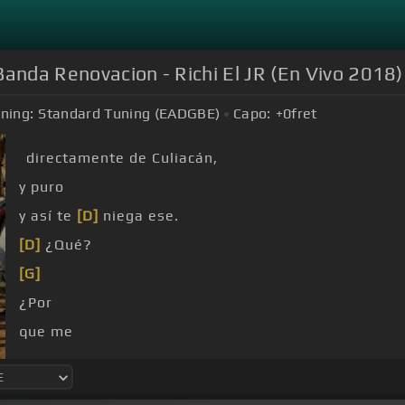
Banda Renovacion - Richi El JR (En Vivo 2018)
ning:
Standard Tuning (EADGBE)
Capo:
+0
fret
directamente de Culiacán,
y puro
y así te
[D]
niega ese.
[D]
¿Qué?
[G]
¿Por
que me
vengo y de eso no me avergüenza