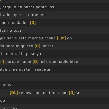
_ orgullo en hacer pobre los
ltados que se obtienen
]
pero nada los
[G]
tos no tuve
ue ser fuerte muchas cosas
[Cm]
en
ida porque quiero
[G]
lograr
 la mental la puse yo
m]
porque nadie
[D]
más que nadie bien
lde y me gusta _ respetar
_
manos
_ _ _
[Db]
renovación así tenía que
[G]
ser
ego
corriche?