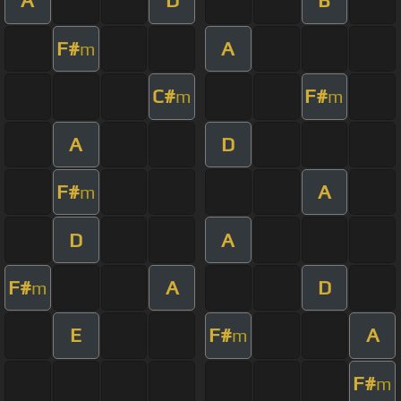
A
D
B
F#
A
m
C#
F#
m
m
A
D
F#
A
m
D
A
F#
A
D
m
E
F#
A
m
F#
m