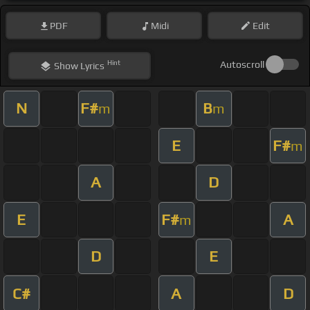
PDF
Midi
Edit
Hint
Autoscroll
Show
Lyrics
N
F#
B
m
m
E
F#
m
A
D
E
F#
A
m
D
E
C#
A
D