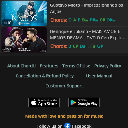
Gustavo Mioto - Impressionando os
Anjos
Chords:
D
A
E
B
F#
C#
C#
m
m
m
4:10
Henrique e Juliano - MAIS AMOR E
MENOS DRAMA - DVD O Céu Explica
Tudo
Chords:
B
C#
D#
F#
G#
m
2:51
About ChordU
Features
Terms Of Use
Privacy Policy
Cancellation & Refund Policy
User Manual
Customer Support
Made with love and passion for music
Follow us on
Facebook