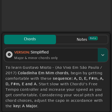
Chords
Beta
Notes
Simplified
VERSION:
Major & minor chords only
To learn Gustavo Mioto - (Ao Vivo Em São Paulo /
2017)
Coladinha Em Mim chords
, begin by getting
comfortable with these
sequence: A, D, E, F#m, A,
D, F#m, E and A
. Start slow with ChordU's Free
Tempo controller and increase your speed as you
get comfortable. Considering your vocal pitch and
chord choices, adjust the capo in accordance with
the
key: A Major
.