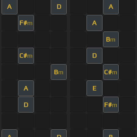
A
D
A
F#
A
m
B
m
C#
D
m
B
C#
m
m
A
E
D
F#
m