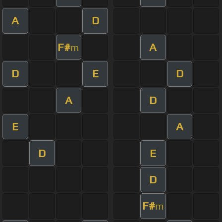
A
D
F#
A
m
D
E
D
A
D
E
A
D
E
D
F#
m