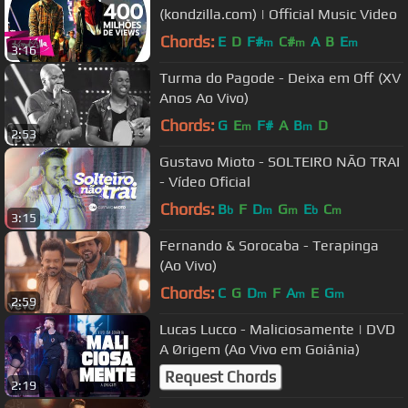
(kondzilla.com) | Official Music Video
Chords:
E
D
F#
C#
A
B
E
m
m
m
3:16
Turma do Pagode - Deixa em Off (XV
Anos Ao Vivo)
Chords:
G
E
F#
A
B
D
m
m
2:53
Gustavo Mioto - SOLTEIRO NÃO TRAI
- Vídeo Oficial
Chords:
B
F
D
G
E
C
b
m
m
b
m
3:15
Fernando & Sorocaba - Terapinga
(Ao Vivo)
Chords:
C
G
D
F
A
E
G
m
m
m
2:59
Lucas Lucco - Maliciosamente | DVD
A Ørigem (Ao Vivo em Goiânia)
Request Chords
2:19