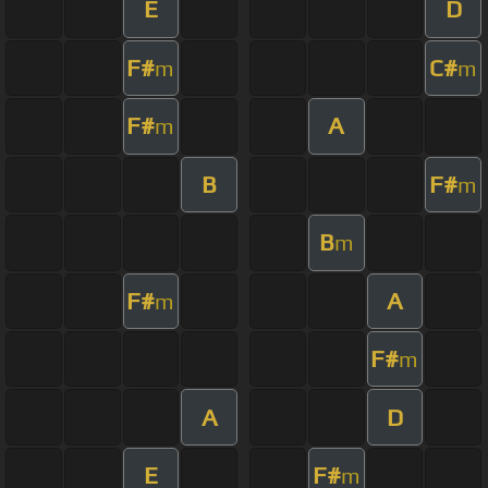
E
D
F#
C#
m
m
F#
A
m
B
F#
m
B
m
F#
A
m
F#
m
A
D
E
F#
m