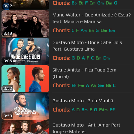
(Vídeo Oficial)
Chords:
B
E
F
C
G
D
G
b
b
m
m
m
3:22
Mano Walter - Que Amizade é Essa?
feat. Maiara e Maraisa
Chords:
C
F
A
B
G
D
E
m
b
m
m
3:19
Gustavo Mioto - Onde Cabe Dois
Part. Gusttavo Lima
Chords:
G
D
A
F
C
E
D
m
m
3:06
Silva e Anitta - Fica Tudo Bem
(Oficial)
Chords:
E
F
A
A
G
B
C
b
m
b
m
b
2:52
Gustavo Mioto - 3 da Manhã
Chords:
A
D
B
E
G
F#
F#
m
m
3:50
Gustavo Mioto - Anti-Amor Part
Jorge e Mateus