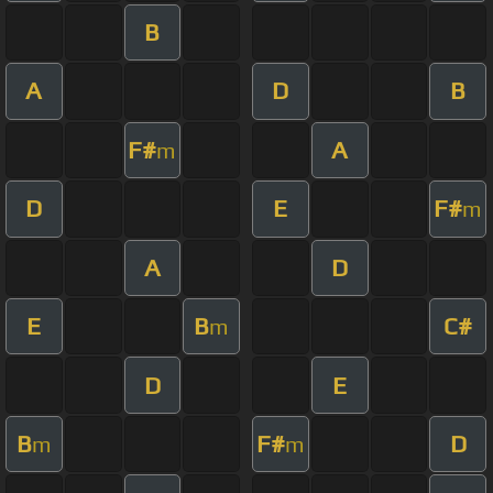
B
A
D
B
F#
A
m
D
E
F#
m
A
D
E
B
C#
m
D
E
B
F#
D
m
m