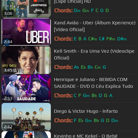
[Clipe Oficial] HD
Chords:
D
G
F
C
G
D
m
m
3:06
Xand Avião - Uber (Álbum Xperience)
[Vídeo Oficial]
Chords:
E
B
A
C#
C#
F#
D#
m
m
m
2:44
Kell Smith - Era Uma Vez (Videoclipe
Oficial)
Chords:
A
E
B
C
G
b
b
b
m
3:45
Henrique e Juliano - BEBIDA COM
SAUDADE - DVD O Céu Explica Tudo
Chords:
C
F
G
B
D
G
A
m
b
2:53
Diego & Victor Hugo - Infarto
Chords:
F
E
G
B
G
D
D
b
m
b
m
2:42
Kevinho e MC Kekel - O Bebê