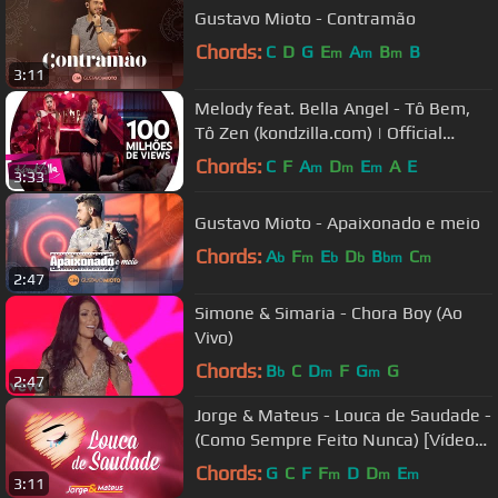
Gustavo Mioto - Contramão
Chords:
C
D
G
E
A
B
B
m
m
m
3:11
Melody feat. Bella Angel - Tô Bem,
Tô Zen (kondzilla.com) | Official
Music Video
Chords:
C
F
A
D
E
A
E
m
m
m
3:33
Gustavo Mioto - Apaixonado e meio
Chords:
A
F
E
D
B
C
b
m
b
b
bm
m
2:47
Simone & Simaria - Chora Boy (Ao
Vivo)
Chords:
B
C
D
F
G
G
b
m
m
2:47
Jorge & Mateus - Louca de Saudade -
(Como Sempre Feito Nunca) [Vídeo
Oficial]
Chords:
G
C
F
F
D
D
E
m
m
m
3:11