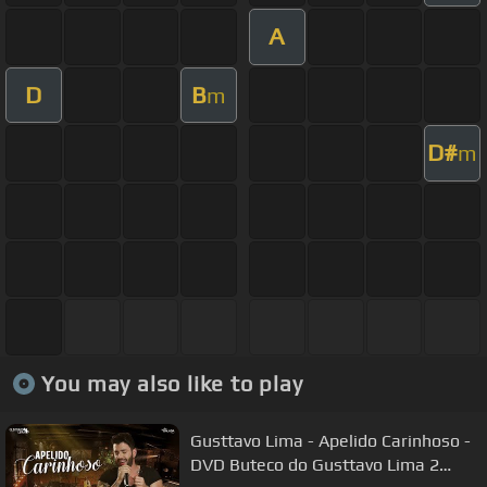
A
D
B
m
D#
m
You may also like to play
Gusttavo Lima - Apelido Carinhoso -
DVD Buteco do Gusttavo Lima 2