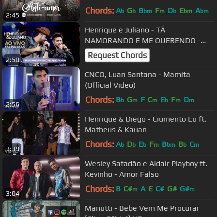
Chords:
A
G
B
F
D
E
A
b
b
bm
m
b
bm
bm
2:45
Henrique e Juliano - TÁ
NAMORANDO E ME QUERENDO -
DVD Ao vivo em Palmas
Request Chords
2:50
CNCO, Luan Santana - Mamita
(Official Video)
Chords:
B
G
F
C
E
F
D
b
m
m
b
m
m
2:56
Henrique & Diego - Ciumento Eu ft.
Matheus & Kauan
Chords:
A
D
E
F
B
B
C
b
b
b
m
bm
b
m
3:39
Wesley Safadão e Aldair Playboy ft.
Kevinho - Amor Falso
Chords:
B
C#
A
E
C#
G#
G#
m
m
3:04
Manutti - Bebe Vem Me Procurar