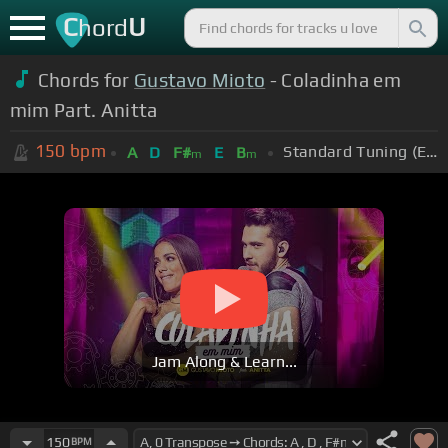
C
U
hord
Chords for
Gustavo Mioto
- Coladinha em
mim Part. Anitta
150
bpm
Standard Tuning (EADGBE)
A
D
F#
E
B
m
m
Jam Along & Learn...
150
BPM