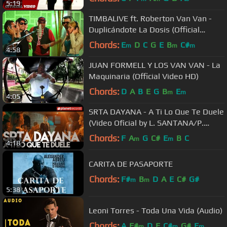
5:19
TIMBALIVE ft. Roberton Van Van -
Duplicándote La Dosis (Official
Video)
Chords:
E
D
C
G
E
B
C#
m
m
m
4:58
JUAN FORMELL Y LOS VAN VAN - La
Maquinaria (Official Video HD)‬‬
Chords:
D
A
B
E
G
B
E
m
m
4:05
SRTA DAYANA - A Ti Lo Que Te Duele
(Video Oficial by L. SANTANA/P.
VASQUEZ) Reggaeton Cubaton
Chords:
F
A
G
C#
E
B
C
m
m
4:18
CARITA DE PASAPORTE
Chords:
F#
B
D
A
E
C#
G#
m
m
5:38
Leoni Torres - Toda Una Vida (Audio)
Chords:
A
F#
D
E
C#
G#
E
m
m
m