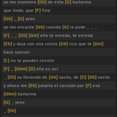
yo me enamore
[Gb]
de esta
[G]
bailarina
que linda, que
[F]
fina
[Gb]
_
[G]
yeee
yo me encante
[Gb]
cuando
[G]
la pude _ _ _
[F]
_ _
[Gb]
[Gm]
ella te enreda, te enreda
[Eb]
y deja con una cosita
[Gb]
rica que te
[Gm]
hace sonreir
[C]
no te puedes resistir
[F]
_
[Gbm]
[D]
ella es así
_
[Eb]
va llevando de
[Gb]
vacilo, de
[D]
[Db]
vacilo
y ahora me
[Eb]
palpita el corazón por
[F]
esa
[Gbm]
bailarina
[G]
_ yeee
_
[Eb]