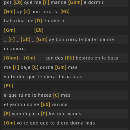
por
[Eb]
qué me
[F]
manda
[Gbm]
a dormir
[Gm]
ay
[C]
bon coro, la
[Eb]
bailarina me
[D]
enamoro
[Gm]
_ _ _ _
[Eb]
_
_
[F]
_
[Gb]
_
[Gm]
ay bon coro, la bailarina me
enamoro
[Gbm]
_
[Gm]
_ _ con dos
[Eb]
besitos en la boca
me
[F]
baja
[C]
dorna
[Gm]
más
yo te dije que te diera dorna más
[Eb]
a que tú no lo haces
[C]
más
el yambú no se
[Eb]
vacuna
[F]
yambú para
[C]
los marivanes
[Gm]
yo te dije que te diera dorna más