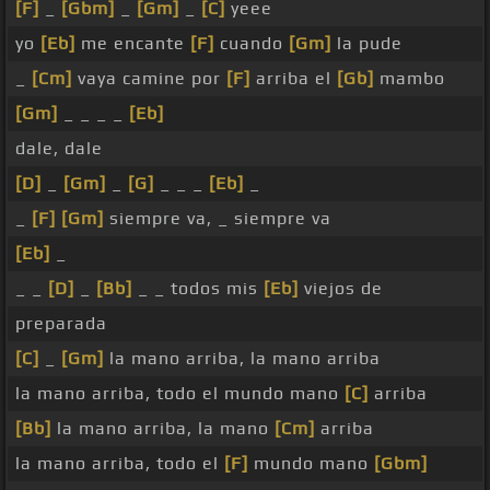
[F]
_
[Gbm]
_
[Gm]
_
[C]
yeee
yo
[Eb]
me encante
[F]
cuando
[Gm]
la pude
_
[Cm]
vaya camine por
[F]
arriba el
[Gb]
mambo
[Gm]
_ _ _ _
[Eb]
dale, dale
[D]
_
[Gm]
_
[G]
_ _ _
[Eb]
_
_
[F]
[Gm]
siempre va, _ siempre va
[Eb]
_
_ _
[D]
_
[Bb]
_ _ todos mis
[Eb]
viejos de
preparada
[C]
_
[Gm]
la mano arriba, la mano arriba
la mano arriba, todo el mundo mano
[C]
arriba
[Bb]
la mano arriba, la mano
[Cm]
arriba
la mano arriba, todo el
[F]
mundo mano
[Gbm]