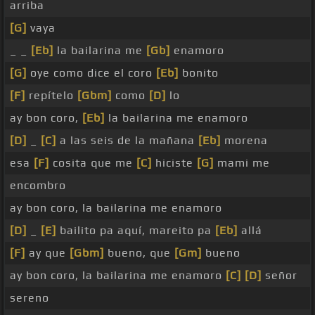
arriba
[G]
vaya
_ _
[Eb]
la bailarina me
[Gb]
enamoro
[G]
oye como dice el coro
[Eb]
bonito
[F]
repítelo
[Gbm]
como
[D]
lo
ay bon coro,
[Eb]
la bailarina me enamoro
[D]
_
[C]
a las seis de la mañana
[Eb]
morena
esa
[F]
cosita que me
[C]
hiciste
[G]
mami me
encombro
ay bon coro, la bailarina me enamoro
[D]
_
[E]
bailito pa aquí, mareito pa
[Eb]
allá
[F]
ay que
[Gbm]
bueno, que
[Gm]
bueno
ay bon coro, la bailarina me enamoro
[C]
[D]
señor
sereno