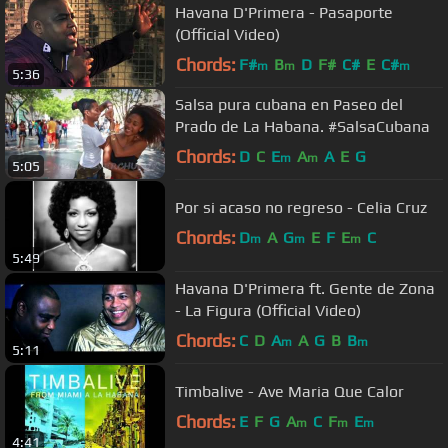
Havana D'Primera - Pasaporte
(Official Video)
Chords:
F#
B
D
F#
C#
E
C#
m
m
m
5:36
Salsa pura cubana en Paseo del
Prado de La Habana. #SalsaCubana
Chords:
D
C
E
A
A
E
G
m
m
5:05
Por si acaso no regreso - Celia Cruz
Chords:
D
A
G
E
F
E
C
m
m
m
5:49
Havana D'Primera ft. Gente de Zona
- La Figura (Official Video)
Chords:
C
D
A
A
G
B
B
m
m
5:11
Timbalive - Ave Maria Que Calor
Chords:
E
F
G
A
C
F
E
m
m
m
4:41