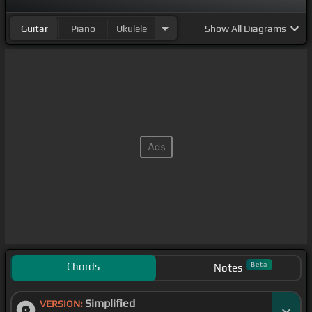
Guitar
Piano
Ukulele
Show
All Diagrams
Chords
Beta
Notes
Simplified
VERSION: