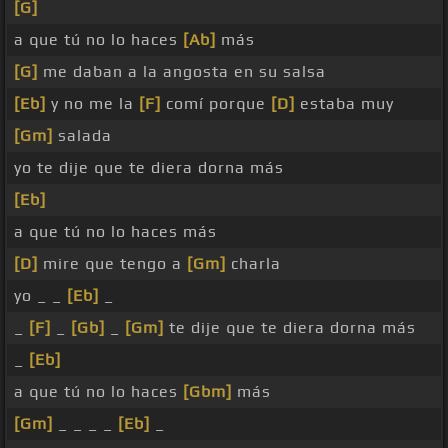
[G]
a que tú no lo haces
[Ab]
más
[G]
me daban a la angosta en su salsa
[Eb]
y no me la
[F]
comí porque
[D]
estaba muy
[Gm]
salada
yo te dije que te diera dorna más
[Eb]
a que tú no lo haces más
[D]
mire que tengo a
[Gm]
charla
yo _ _
[Eb]
_
_
[F]
_
[Gb]
_
[Gm]
te dije que te diera dorna más
_
[Eb]
a que tú no lo haces
[Gbm]
más
[Gm]
_ _ _ _
[Eb]
_