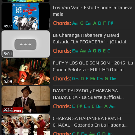
Los Van Van - Esto te pone la cabeza
mala
Chords:
A
G
E
A
D
F
F#
m
m
4:07
La Charanga Habanera y David
Calzado "LA PEGADERA" - (Official
Video) Salsa Cubana 2015
Chords:
E
A
A
G
B
E
C
m
m
5:01
PUPY Y LOS QUE SON SON - 2015 -La
Conga Pelotera - FULL HD Oficial
Chords:
G
D
F
E
C
G
D
m
b
m
m
5:09
DAVID CALZADO y CHARANGA
HABANERA - La Suerte (Official
Video HD)
Chords:
E
F#
E
C
B
A
A
m
m
m
5:17
CHARANGA HABANERA Feat. EL
CHACAL - Gozando En La Habana
(Official Video HD)
Chords:
C
F
F
A
G
D
A
m
m
b