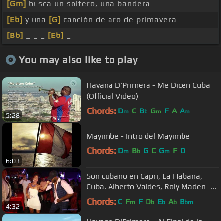
[Gm]
busca un soltero, una bandera
[Eb]
y una
[G]
canción de aro de primavera
[Bb]
_ _ _
[Eb]
_
You may also like to play
Havana D'Primera - Me Dicen Cuba
(Official Video)
Chords:
D
C
B
G
F
A
A
m
b
m
m
5:28
Mayimbe - Intro del Mayimbe
Chords:
D
B
G
C
G
F
D
m
b
m
6:03
Son cubano en Capri, La Habana,
Cuba. Alberto Valdes, Roly Maden -
#SonCubano #SonModerno
Chords:
C
F
F
D
E
A
B
m
b
b
b
bm
4:32