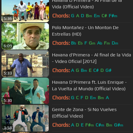
Havana D'Primera - Al Final de la
Vida (Official Video)
Chords:
G
A
D
B
E
C#
F#
m
m
m
5:36
Polo Montañez - Un Monton De
Estrellas (HD)
Chords:
B
E
F
G
A
F
D
b
b
m
b
m
m
6:09
Havana d'Primera - Al final de la Vida
- Video Oficial [2012]
Chords:
A
G
B
E
C#
D
G#
m
5:33
Havana D'Primera ft. Luis Enrique -
La Vuelta al Mundo (Official Video)
Chords:
G
C
F
D
E
B
A
m
m
5:30
Gente de Zona - Si No Vuelves
(Official Video)
Chords:
A
D
E
F#
C#
B
G#
m
m
m
m
3:58