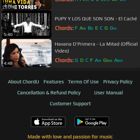
4:16
PUPY Y LOS QUE SON SON - El Caché
Chords:
F
A
B
E
C
G
G
m
b
m
5:40
Havana D'Primera - La Mitad (Official
Video)
Chords:
G
D
C
F
A
G
A
m
bm
bm
4:48
About ChordU
Features
Terms Of Use
Privacy Policy
Cancellation & Refund Policy
User Manual
Customer Support
Made with love and passion for music