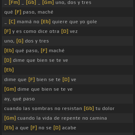
_
[Fm]
_
[Gb]
_
[Gm]
uno, dos y tres
qué
[F]
paso, maché
_
[C]
mamá no
[Eb]
quiere que yo gole
[F]
y es como dice otra
[D]
vez
uno,
[G]
dos y tres
[Eb]
qué paso,
[F]
maché
[D]
dime que bien se te ve
[Eb]
dime que
[F]
bien se te
[D]
ve
[Gm]
dime que bien se te ve
ay, qué paso
cuando las sombras no resistan
[Gb]
tu dolor
[Gm]
cuando la vida de repente no camina
[Eb]
a que
[F]
no se
[D]
acabe