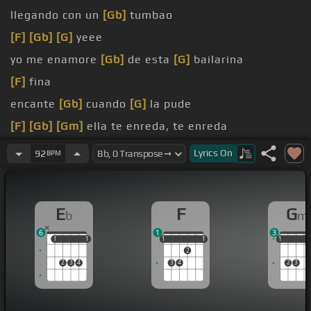
llegando con un
[Gb]
tumbao
[F]
[Gb]
[G]
yeee
yo me enamore
[Gb]
de esta
[G]
bailarina
[F]
fina
encante
[Gb]
cuando
[G]
la pude
[F]
[Gb]
[Gm]
ella te enreda, te enreda
deja con una cosita
[Gb]
rica que te
[Gm]
hace
Lyrics
On
92
BPM
sonreir
E
F
G
b
m
6
1
3
1
1
1
1
1
1
1
1
1
1
1
1
2
2
3
4
3
4
2
3