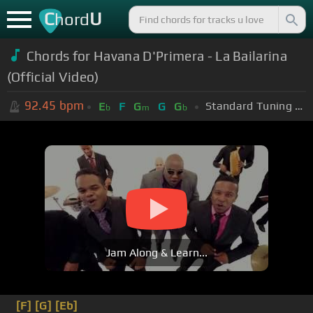
C
U
hord
Chords for Havana D'Primera - La Bailarina
(Official Video)
92.45
bpm
Standard Tuning (EADGBE)
E
F
G
G
G
b
m
b
Jam Along & Learn...
[F]
[G]
[Eb]