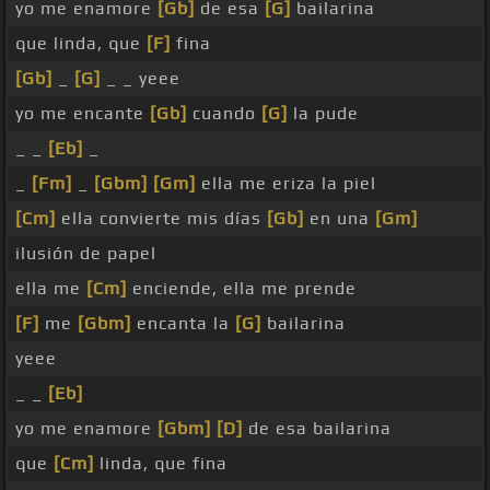
yo me enamore
[Gb]
de esa
[G]
bailarina
que linda, que
[F]
fina
[Gb]
_
[G]
_ _ yeee
yo me encante
[Gb]
cuando
[G]
la pude
_ _
[Eb]
_
_
[Fm]
_
[Gbm]
[Gm]
ella me eriza la piel
[Cm]
ella convierte mis días
[Gb]
en una
[Gm]
ilusión de papel
ella me
[Cm]
enciende, ella me prende
[F]
me
[Gbm]
encanta la
[G]
bailarina
yeee
_ _
[Eb]
yo me enamore
[Gbm]
[D]
de esa bailarina
que
[Cm]
linda, que fina