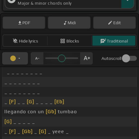
Major & minor chords only
PDF
Midi
Edit
Hide lyrics
Blocks
Traditional
Autoscroll
_ _ _ _ _ _ _ _
_ _ _ _ _ _ _ _
_ _ _ _ _ _ _ _
_
[F]
_ _
[G]
_ _ _ _
[Eb]
llegando con un
[Gb]
tumbao
[G]
_ _ _ _ _
_
[F]
_
[Gb]
_
[G]
_ yeee _