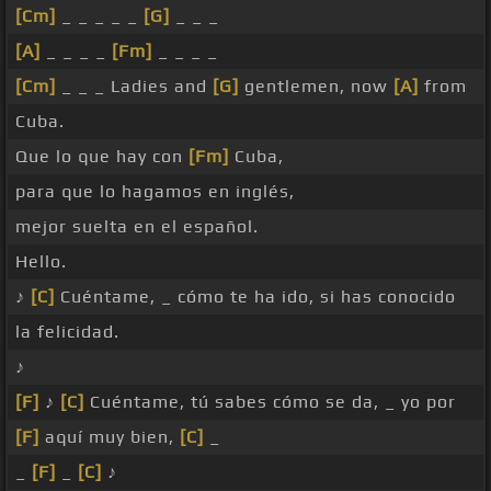
[Cm]
_ _ _ _ _
[G]
_ _ _
[A]
_ _ _ _
[Fm]
_ _ _ _
[Cm]
_ _ _ Ladies and
[G]
gentlemen, now
[A]
from
Cuba.
Que lo que hay con
[Fm]
Cuba,
para que lo hagamos en inglés,
mejor suelta en el español.
Hello.
♪
[C]
Cuéntame, _ cómo te ha ido, si has conocido
la felicidad.
♪
[F]
♪
[C]
Cuéntame, tú sabes cómo se da, _ yo por
[F]
aquí muy bien,
[C]
_
_
[F]
_
[C]
♪