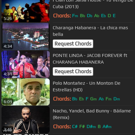
Cuba (2013)
Chords:
F
B
D
A
E
D
E
m
b
b
b
b
5:26
Charanga Habanera - La chica mas
bella
Request Chords
4:34
PONTE LINDA - JACOB FOREVER ft
CHARANGA HABANERA
Request Chords
4:31
Polo Montañez - Un Monton De
Estrellas (HD)
Chords:
B
E
F
G
A
F
D
b
b
m
b
m
m
6:09
Nacho, Yandel, Bad Bunny - Báilame
(Remix)
Chords:
C#
F#
D#
B
A#
m
m
3:46