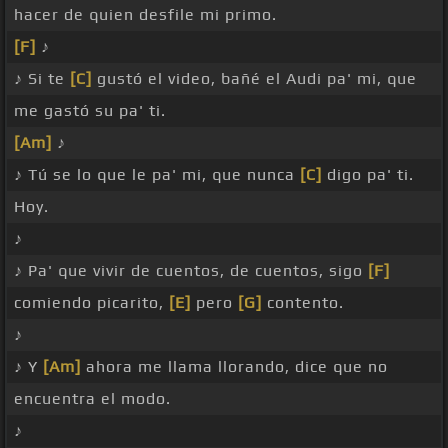
hacer de quien desfile mi primo.
[F]
♪
♪ Si te
[C]
gustó el video, bañé el Audi pa' mi, que
me gastó su pa' ti.
[Am]
♪
♪ Tú se lo que le pa' mi, que nunca
[C]
digo pa' ti.
Hoy.
♪
♪ Pa' que vivir de cuentos, de cuentos, sigo
[F]
comiendo picarito,
[E]
pero
[G]
contento.
♪
♪ Y
[Am]
ahora me llama llorando, dice que no
encuentra el modo.
♪