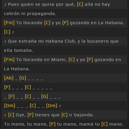
♪ Pues quien se quise por qué,
[C]
allá no hay
cabrón ni propaganda.
[Fm]
Tú llorando
[C]
y yo
[F]
gozando en La Habana.
[C]
♪
♪ Que extraña mi Habana Club, y la bucanero que
ella tomaba.
[Fm]
Tú llorando en Miami,
[C]
y yo
[F]
gozando en
La Habana.
[Ab]
_
[G]
_ _ _ _
[F]
_ _ _
[C]
_ _ _ _ _
_
[F]
_ _
[C]
_ _
[G]
_ _ _
[Dm]
_ _ _
[C]
_ _
[Dm]
♪
♪
[C]
Oye,
[F]
tienes que
[C]
ir bajando.
Tu mano, tu mano,
[F]
tu mano, mamá tu
[C]
mano.