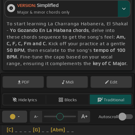
Simplified
VERSION:
Major & minor chords only
To start learning La Charranga Habanera, El Shakal
-
Yo Gozando En La Habana chords
, delve into
these chords sequence to get the song's feel:
Am,
C, F, C, Fm and C
. Kick off your practice at a gentle
50 BPM
, then escalate to the song's
tempo of 100
BPM
. Fine-tune the capo based on your vocal
range, ensuring it complements the
key of C Major
.
PDF
Midi
Edit
Hide lyrics
Blocks
Traditional
Autoscroll
[C]
_ _ _ _
[G]
_ _
[Abm]
_ _