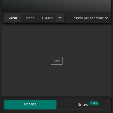
Guitar
Piano
Ukulele
Show
All Diagrams
Chords
Beta
Notes