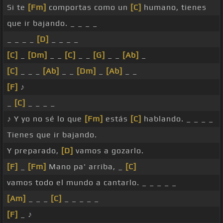
Si te
[Fm]
comportas como un
[C]
humano, tienes
que ir bajando. _ _ _ _
_ _ _ _
[D]
_ _ _ _
[C]
_
[Dm]
_ _
[C]
_ _
[G]
_ _
[Ab]
_
[C]
_ _ _
[Ab]
_ _
[Dm]
_
[Ab]
_ _
[F]
♪
_
[C]
_ _ _ _
♪ Y yo no sé lo que
[Fm]
estás
[C]
hablando. _ _ _ _
Tienes que ir bajando.
Y preparado,
[D]
vamos a gozarlo.
[F]
_
[Fm]
Mano pa' arriba, _
[C]
vamos todo el mundo a cantarlo. _ _ _ _ _
[Am]
_ _ _
[C]
_ _ _ _ _
[F]
_ ♪