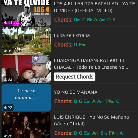
LOS 4 Ft. LARITZA BACALLAO - YA TE
OLVIDE - (OFFICIAL VIDEO)
Chords:
D
C
B
A
A
D
F
m
b
m
4:41
Cuba se Extraña
Chords:
D
E
m
4:09
CHARANGA HABANERA Feat. EL
CHACAL - Todo Te Lo Enseñe Yo
(Official Video)
Request Chords
3:32
YO NO SE MAÑANA
Chords:
D
G
E
A
A
F#
C
m
m
m
4:22
LUIS ENRIQUE - Yo No Se Mañana
(Video Oficial)
Chords:
D
G
E
A
B
F#
A
m
m
m
m
4:26