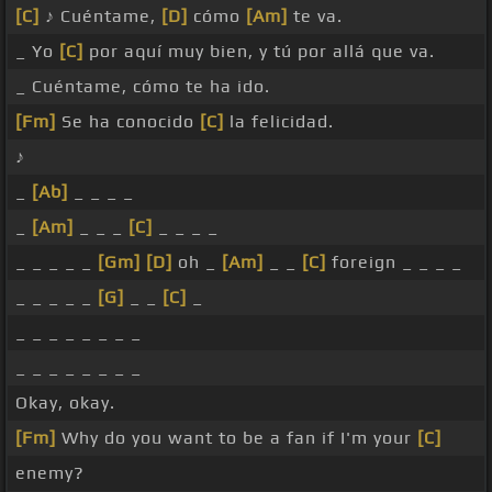
[C]
♪ Cuéntame,
[D]
cómo
[Am]
te va.
_ Yo
[C]
por aquí muy bien, y tú por allá que va.
_ Cuéntame, cómo te ha ido.
[Fm]
Se ha conocido
[C]
la felicidad.
♪
_
[Ab]
_ _ _ _
_
[Am]
_ _ _
[C]
_ _ _ _
_ _ _ _ _
[Gm]
[D]
oh _
[Am]
_ _
[C]
foreign _ _ _ _
_ _ _ _ _
[G]
_ _
[C]
_
_ _ _ _ _ _ _ _
_ _ _ _ _ _ _ _
Okay, okay.
[Fm]
Why do you want to be a fan if I'm your
[C]
enemy?