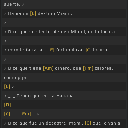
suerte, ♪
♪ Había un
[C]
destino Miami.
♪
♪ Dice que se siente bien en Miami, en la locura.
♪
♪ Pero le falta la _
[F]
fechimilaza,
[C]
locura.
♪
♪ Dice que tiene
[Am]
dinero, que
[Fm]
calorea,
como pipí.
[C]
♪
♪ _ _ Tengo que en La Habana.
[D]
_ _ _ _
[C]
_ _
[Fm]
_ ♪
♪ Dice que fue un desastre, mami,
[C]
que le van a