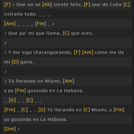
[F]
♪ Que no se
[Ab]
siente feliz,
[F]
que de Cuba
[C]
extraña todo. _ _ _
[Am]
_ _ _ _
[Fm]
_ ♪
♪ Que pa' mi que llama,
[C]
que eres.
♪
♪ Y me sigo charangueando,
[F]
[Am]
como me da
mi
[D]
gana.
♪
♪ Tú llorando en Miami,
[Am]
y yo
[Fm]
gozando en La Habana.
_
[G]
_ _
[C]
_ _
[Fm]
_
[C]
_ _
[D]
Tú llorando en
[C]
Miami, y
[Fm]
yo gozando en La Habana.
[Dm]
♪