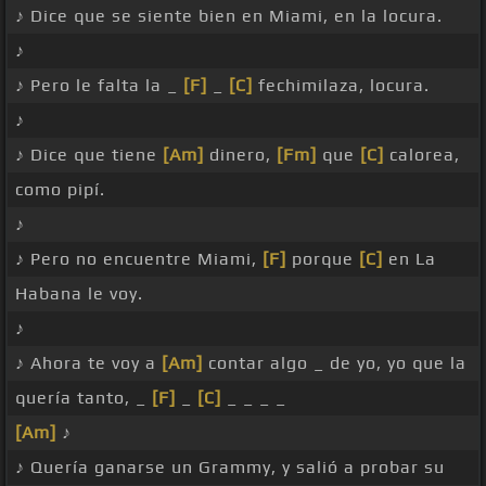
♪ Dice que se siente bien en Miami, en la locura.
♪
♪ Pero le falta la _
[F]
_
[C]
fechimilaza, locura.
♪
♪ Dice que tiene
[Am]
dinero,
[Fm]
que
[C]
calorea,
como pipí.
♪
♪ Pero no encuentre Miami,
[F]
porque
[C]
en La
Habana le voy.
♪
♪ Ahora te voy a
[Am]
contar algo _ de yo, yo que la
quería tanto, _
[F]
_
[C]
_ _ _ _
[Am]
♪
♪ Quería ganarse un Grammy, y salió a probar su