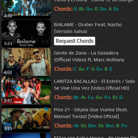
Chords:
D
B
G
G
D
A
E
b
m
m
b
3:49
BAILAME - Druber Feat. Nacho
(Versión Salsa)
Request Chords
3:23
Gente de Zona - La Gozadera
(Official Video) ft. Marc Anthony
Chords:
C
A
F
G
E
B
E
m
m
4:01
LARITZA BACALLAO - El Estrés / Solo
Se Vive Una Vez (Video Oficial HD)
Chords:
B
A
C
G
F
E
G
b
b
m
m
m
b
3:47
Piso 21 - Déjala Que Vuelva (feat.
Manuel Turizo) [Video Oficial]
Chords:
A
G
E
D
B
B
F
b
b
bm
b
bm
m
3:55
FClan con Salsa House - Yo Vengo De