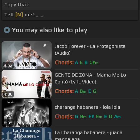
Copy that.
Tell
[N]
me! _ _
You may also like to play
Jacob Forever - La Protagonista
(Audio)
Chords:
A
E
B
C#
m
3:52
GENTE DE ZONA - Mama Me Lo
Contó (Lyric Video)
Chords:
A
B
E
G
m
4:06
charanga habanera - lola lola
Chords:
G
B
F#
E
E
D
A
m
m
m
6:35
La Charanga habanera - juana
magdalena