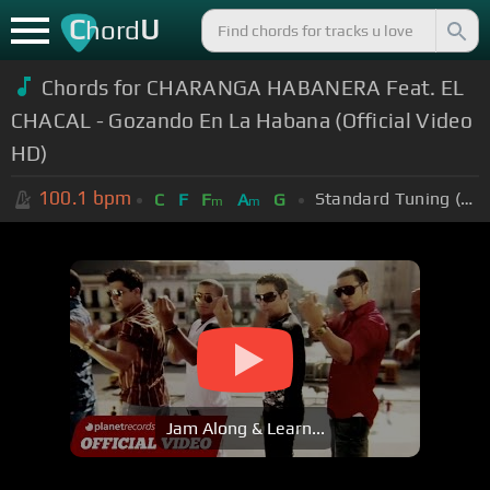
C
U
hord
Chords for CHARANGA HABANERA Feat. EL
CHACAL - Gozando En La Habana (Official Video
HD)
100.1
bpm
Standard Tuning (EADGBE)
C
F
F
A
G
m
m
Jam Along & Learn...