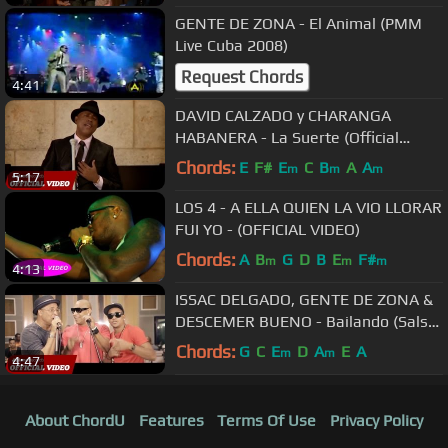
GENTE DE ZONA - El Animal (PMM
Live Cuba 2008)
Request Chords
4:41
DAVID CALZADO y CHARANGA
HABANERA - La Suerte (Official
Video HD)
Chords:
E
F#
E
C
B
A
A
m
m
m
5:17
LOS 4 - A ELLA QUIEN LA VIO LLORAR
FUI YO - (OFFICIAL VIDEO)
Chords:
A
B
G
D
B
E
F#
m
m
m
4:13
ISSAC DELGADO, GENTE DE ZONA &
DESCEMER BUENO - Bailando (Salsa
Version) [NEW Official Video 2015]
Chords:
G
C
E
D
A
E
A
m
m
4:47
About ChordU
Features
Terms Of Use
Privacy Policy