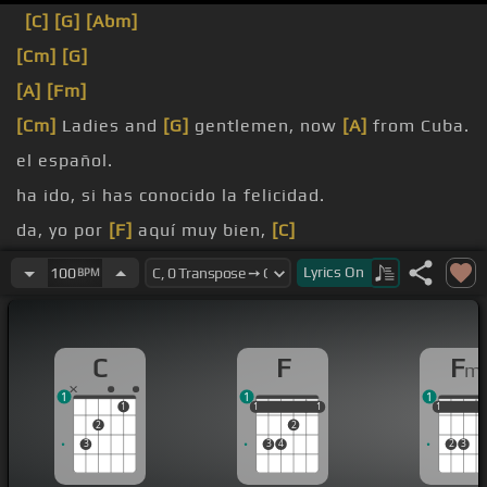
[C]
[G]
[Abm]
[Cm]
[G]
[A]
[Fm]
[Cm]
Ladies and
[G]
gentlemen, now
[A]
from Cuba.
el español.
ha ido, si has conocido la felicidad.
da, yo por
[F]
aquí muy bien,
[C]
[F]
[C]
♪
Lyrics
On
100
BPM
C
F
F
m
1
1
1
1
1
1
1
1
1
1
1
1
2
2
3
3
4
2
3