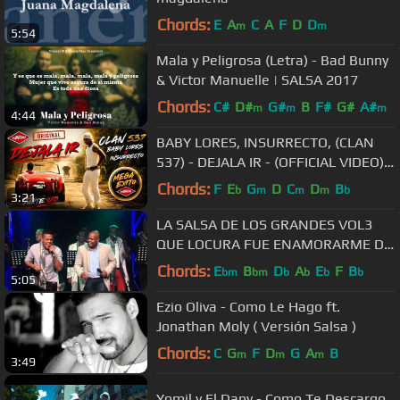
Chords:
E
A
C
A
F
D
D
m
m
5:54
Mala y Peligrosa (Letra) - Bad Bunny
& Victor Manuelle | SALSA 2017
Chords:
C#
D#
G#
B
F#
G#
A#
m
m
m
4:44
BABY LORES, INSURRECTO, (CLAN
537) - DEJALA IR - (OFFICIAL VIDEO)
CUBATON CUBAN REGGAETON
Chords:
F
E
G
D
C
D
B
b
m
m
m
b
3:21
LA SALSA DE LOS GRANDES VOL3
QUE LOCURA FUE ENAMORARME DE
TI
Chords:
E
B
D
A
E
F
B
bm
bm
b
b
b
b
5:05
Ezio Oliva - Como Le Hago ft.
Jonathan Moly ( Versión Salsa )
Chords:
C
G
F
D
G
A
B
m
m
m
3:49
Yomil y El Dany - Como Te Descargo