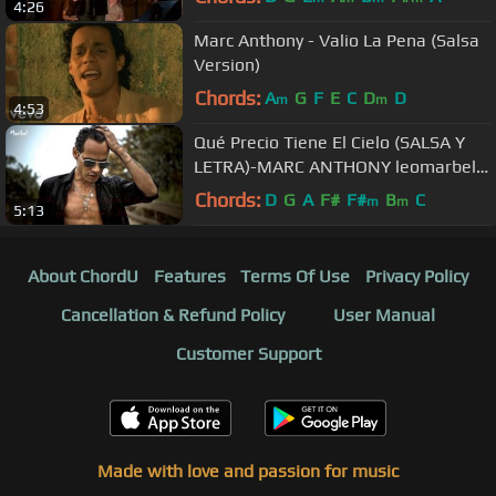
4:26
Marc Anthony - Valio La Pena (Salsa
Version)
Chords:
A
G
F
E
C
D
D
m
m
4:53
Qué Precio Tiene El Cielo (SALSA Y
LETRA)-MARC ANTHONY leomarbel
HD
Chords:
D
G
A
F#
F#
B
C
m
m
5:13
About ChordU
Features
Terms Of Use
Privacy Policy
Cancellation & Refund Policy
User Manual
Customer Support
Made with love and passion for music