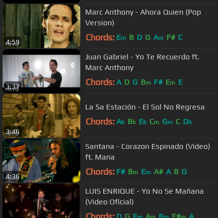
Marc Anthony - Ahora Quien (Pop
Version)
Chords:
E
B
D
G
A
F#
C
m
m
4:59
Juan Gabriel - Yo Te Recuerdo ft.
Marc Anthony
Chords:
A
D
G
B
F#
E
E
m
m
3:37
La 5a Estación - El Sol No Regresa
Chords:
A
B
E
C
G
C
D
b
b
b
m
m
b
3:46
Santana - Corazon Espinado (Video)
ft. Mana
Chords:
F#
B
E
A#
A
B
G
m
m
4:36
LUIS ENRIQUE - Yo No Se Mañana
(Video Oficial)
Chords:
D
G
E
A
B
F#
A
m
m
m
m