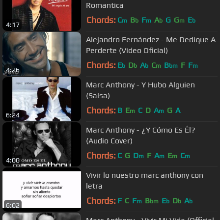
Romantica
Chords:
C
B
F
A
G
G
E
m
b
m
b
m
b
4:17
Alejandro Fernández - Me Dedique A
Perderte (Video Oficial)
Chords:
E
D
A
C
B
F
F
b
b
b
m
bm
m
4:26
Marc Anthony - Y Hubo Alguien
(Salsa)
Chords:
B
E
C
D
A
G
A
m
m
6:24
Marc Anthony - ¿Y Cómo Es Él?
(Audio Cover)
Chords:
C
G
D
F
A
E
C
m
m
m
m
4:00
Vivir lo nuestro marc anthony con
letra
Chords:
F
C
F
B
E
D
A
m
bm
b
b
b
6:02