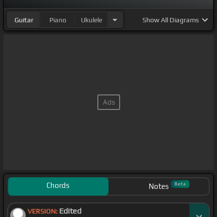
Guitar
Piano
Ukulele
Show
All Diagrams
Chords
Beta
Notes
Edited
VERSION: