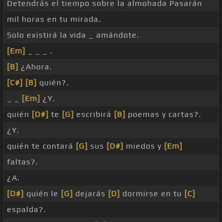
Detendrás el tiempo sobre la almohada Pasarán
mil horas en tu mirada.
Solo existirá la vida _ amándote.
[Em]
_ _ _ .
[B]
¿Ahora.
[C#]
[B]
quién?.
_ _
[Em]
¿Y.
quién
[D#]
te
[G]
escribirá
[B]
poemas y cartas?.
¿Y.
quién te contará
[G]
sus
[D#]
miedos y
[Em]
faltas?.
¿A.
[D#]
quién le
[G]
dejarás
[D]
dormirse en tu
[C]
espalda?.