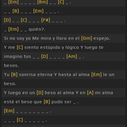
_
[Em]
_ _ _ _
[Bm]
_ _
[C]
_ .
_ _
[B]
_ _ _
[Em]
_ _ _ .
[D]
_ _
[C]
_ _ _
[F#]
_ _ _ .
_
[Em]
_ _ quién?.
Si no soy yo Me miro y lloro en el
[Gm]
espejo.
Y me
[C]
siento estúpido y lógico Y luego te
imagino tus _ _
[D]
_ _ _ _
[Am]
_ .
besos.
Tu
[B]
sonrisa eterna Y hasta al alma
[Em]
le un
beso.
Y luego en un
[D]
beso al alma Y en
[A]
mi alma
está el beso que
[B]
pudo ser _ .
[Em]
_ _ _ _ _ _ _ _ .
_ _ _
[C]
_ _ _ _ _ .