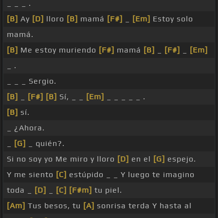
_ _ _ .
[B]
Ay
[D]
lloro
[B]
mamá
[F#]
_
[Em]
Estoy solo
mamá.
[B]
Me estoy muriendo
[F#]
mamá
[B]
_
[F#]
_
[Em]
_ .
_ _ _ Sergio.
[B]
_
[F#]
[B]
Sí, _ _
[Em]
_ _ _ _ _ .
[B]
sí.
_ ¿Ahora.
_
[G]
_ quién?.
Si no soy yo Me miro y lloro
[D]
en el
[G]
espejo.
Y me siento
[C]
estúpido _ _ Y luego te imagino
toda _
[D]
_
[C]
[F#m]
tu piel.
[Am]
Tus besos, tu
[A]
sonrisa terda Y hasta al