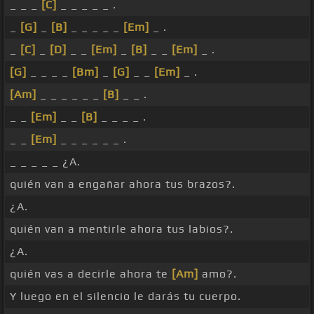
_ _ _
[C]
_ _ _ _ _ .
_
[G]
_
[B]
_ _ _ _ _
[Em]
_ .
_
[C]
_
[D]
_ _
[Em]
_
[B]
_ _
[Em]
_ .
[G]
_ _ _ _
[Bm]
_
[G]
_ _
[Em]
_ .
[Am]
_ _ _ _ _ _
[B]
_ _ .
_ _
[Em]
_ _
[B]
_ _ _ _ .
_ _
[Em]
_ _ _ _ _ _ .
_ _ _ _ _ ¿A.
quién van a engañar ahora tus brazos?.
¿A.
quién van a mentirle ahora tus labios?.
¿A.
quién vas a decirle ahora te
[Am]
amo?.
Y luego en el silencio le darás tu cuerpo.