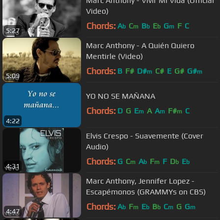
Marc Anthony - Vivir Mi Vida (Official
Video)
Chords:
A
C
B
E
G
F
C
b
m
b
b
m
5:27
Marc Anthony - A Quién Quiero
Mentirle (Video)
Chords:
B
F#
D#
C#
E
G#
G#
m
m
5:09
YO NO SE MAÑANA
Chords:
D
G
E
A
A
F#
C
m
m
m
4:22
Elvis Crespo - Suavemente (Cover
Audio)
Chords:
G
C
A
F
F
D
E
m
b
m
b
b
4:31
Marc Anthony, Jennifer Lopez -
Escapémonos (GRAMMYs on CBS)
Chords:
A
F
E
B
C
G
G
b
m
b
b
m
m
4:47