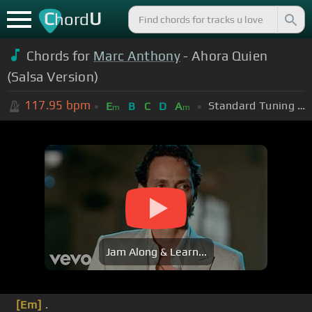
C
U
hord
Chords for
Marc Anthony
- Ahora Quien
(Salsa Version)
117.95
bpm
Standard Tuning (EADGBE)
E
B
C
D
A
m
m
Jam Along & Learn...
[Em]
.