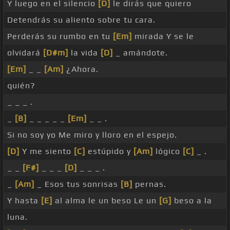
Y luego en el silencio
[D]
le dirás que quiero
Detendrás su aliento sobre tu cara.
Perderás su rumbo en tu
[Em]
mirada Y se le
olvidará
[D#m]
la vida
[D]
_ amándote.
[Em]
_ _
[Am]
¿Ahora.
quién?
_ _ _ .
_
[B]
_ _ _ _ _
[Em]
_ _ .
Si no soy yo Me miro y lloro en el espejo.
[D]
Y me siento
[C]
estúpido y
[Am]
lógico
[C]
_ .
_ _
[F#]
_ _ _
[D]
_ _ _ .
_
[Am]
_ Esos tus sonrisas
[B]
pernas.
Y hasta
[E]
al alma le un beso Le un
[G]
beso a la
luna.