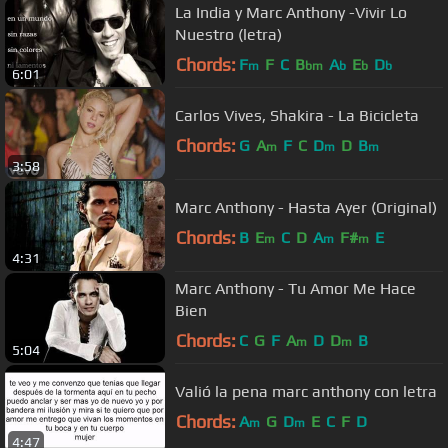
La India y Marc Anthony -Vivir Lo
Nuestro (letra)
Chords:
F
F
C
B
A
E
D
m
bm
b
b
b
6:01
Carlos Vives, Shakira - La Bicicleta
Chords:
G
A
F
C
D
D
B
m
m
m
3:58
Marc Anthony - Hasta Ayer (Original)
Chords:
B
E
C
D
A
F#
E
m
m
m
4:31
Marc Anthony - Tu Amor Me Hace
Bien
Chords:
C
G
F
A
D
D
B
m
m
5:04
Valió la pena marc anthony con letra
Chords:
A
G
D
E
C
F
D
m
m
4:47