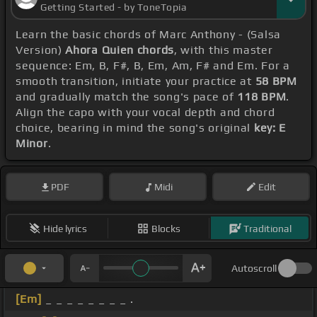
Getting Started - by ToneTopia
Learn the basic chords of Marc Anthony - (Salsa
Version)
Ahora Quien chords
, with this master
sequence: Em, B, F#, B, Em, Am, F# and Em. For a
smooth transition, initiate your practice at
58 BPM
and gradually match the song's pace of
118 BPM
.
Align the capo with your vocal depth and chord
choice, bearing in mind the song's original
key: E
Minor
.
PDF
Midi
Edit
Hide lyrics
Blocks
Traditional
Autoscroll
[Em]
_ _ _ _ _ _ _ _ .