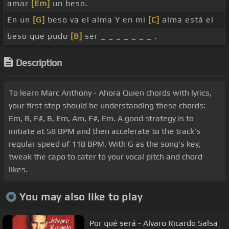
amar
[Em]
un beso.
En un
[G]
beso va el alma Y en mi
[C]
alma está el
beso que pudo
[B]
ser _ _ _ _ _ _ _ .
Description
To learn Marc Anthony - Ahora Quien chords with lyrics,
your first step should be understanding these chords:
Em, B, F#, B, Em, Am, F#, Em. A good strategy is to
initiate at 58 BPM and then accelerate to the track's
regular speed of 118 BPM. With G as the song's key,
tweak the capo to cater to your vocal pitch and chord
likes.
You may also like to play
Por qué será - Alvaro Ricardo Salsa