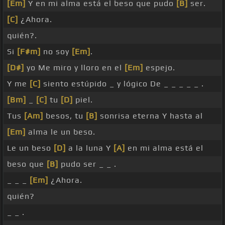
[Em]
Y en mi alma está el beso que pudo
[B]
ser.
[C]
¿Ahora.
quién?.
Si
[F#m]
no soy
[Em]
.
[D#]
yo Me miro y lloro en el
[Em]
espejo.
Y me
[C]
siento estúpido _ y lógico De _ _ _ _ _ .
[Bm]
_
[C]
tu
[D]
piel.
Tus
[Am]
besos, tu
[B]
sonrisa eterna Y hasta al
[Em]
alma le un beso.
Le un beso
[D]
a la luna Y
[A]
en mi alma está el
beso que
[B]
pudo ser _ _ .
_ _ _
[Em]
¿Ahora.
quién?
_ _ .