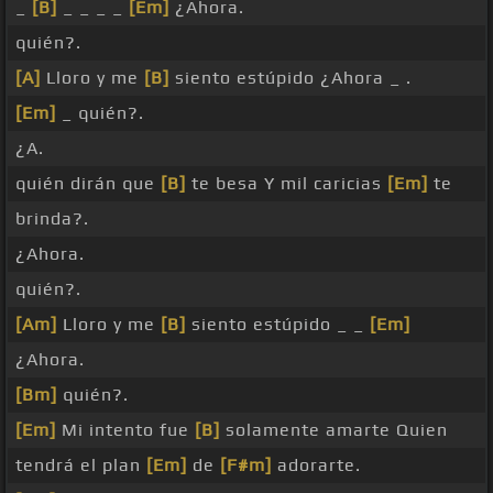
_
[B]
_ _ _ _
[Em]
¿Ahora.
quién?.
[A]
Lloro y me
[B]
siento estúpido ¿Ahora _ .
[Em]
_ quién?.
¿A.
quién dirán que
[B]
te besa Y mil caricias
[Em]
te
brinda?.
¿Ahora.
quién?.
[Am]
Lloro y me
[B]
siento estúpido _ _
[Em]
¿Ahora.
[Bm]
quién?.
[Em]
Mi intento fue
[B]
solamente amarte Quien
tendrá el plan
[Em]
de
[F#m]
adorarte.