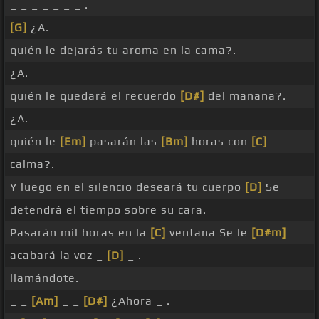
_ _ _ _ _ _ _ .
[G]
¿A.
quién le dejarás tu aroma en la cama?.
¿A.
quién le quedará el recuerdo
[D#]
del mañana?.
¿A.
quién le
[Em]
pasarán las
[Bm]
horas con
[C]
calma?.
Y luego en el silencio deseará tu cuerpo
[D]
Se
detendrá el tiempo sobre su cara.
Pasarán mil horas en la
[C]
ventana Se le
[D#m]
acabará la voz _
[D]
_ .
llamándote.
_ _
[Am]
_ _
[D#]
¿Ahora _ .