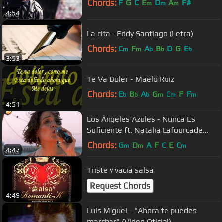
Chords:
F
G
C
E
D
A
F#
m
m
m
4:54
La cita - Eddy Santiago (Letra)
Chords:
C
F
A
B
D
G
E
m
m
b
b
b
3:53
Te Va Doler - Maelo Ruiz
Chords:
E
B
A
G
C
F
F
b
b
b
m
m
m
4:51
Los Ángeles Azules - Nunca Es
Suficiente ft. Natalia Lafourcade
(Live)
Chords:
G
D
A
F
C
E
C
m
m
m
4:47
Triste y vacia salsa
Request Chords
4:49
Luis Miguel - "Ahora te puedes
marchar" (Video Oficial)