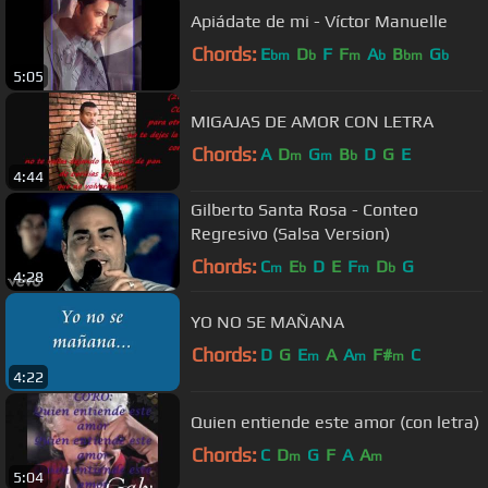
Apiádate de mi - Víctor Manuelle
Chords:
E
D
F
F
A
B
G
bm
b
m
b
bm
b
5:05
MIGAJAS DE AMOR CON LETRA
Chords:
A
D
G
B
D
G
E
m
m
b
4:44
Gilberto Santa Rosa - Conteo
Regresivo (Salsa Version)
Chords:
C
E
D
E
F
D
G
m
b
m
b
4:28
YO NO SE MAÑANA
Chords:
D
G
E
A
A
F#
C
m
m
m
4:22
Quien entiende este amor (con letra)
Chords:
C
D
G
F
A
A
m
m
5:04