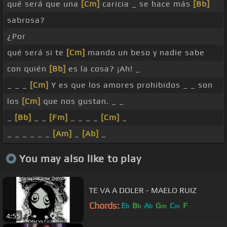
qué será que una
[Cm]
caricia _ se hace más
[Bb]
sabrosa?
¿Por
qué será si te
[Cm]
mando un beso y nadie sabe
con quién
[Bb]
es la cosa? ¡Ah! _
_ _ _
[Cm]
Y es que los amores prohibidos _ _ son
los
[Cm]
que nos gustan. _ _
_
[Bb]
_ _
[Fm]
_ _ _ _
[Cm]
_
_ _ _ _ _ _
[Am]
_
[Ab]
_
You may also like to play
TE VA A DOLER - MAELO RUIZ
Chords:
E
B
A
G
C
F
b
b
b
m
m
4:55