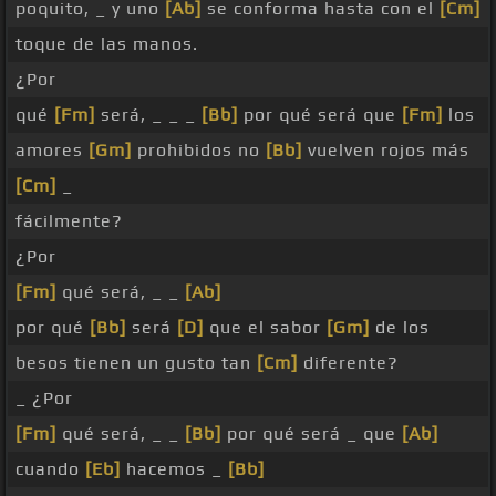
poquito, _ y uno
[Ab]
se conforma hasta con el
[Cm]
toque de las manos.
¿Por
qué
[Fm]
será, _ _ _
[Bb]
por qué será que
[Fm]
los
amores
[Gm]
prohibidos no
[Bb]
vuelven rojos más
[Cm]
_
fácilmente?
¿Por
[Fm]
qué será, _ _
[Ab]
por qué
[Bb]
será
[D]
que el sabor
[Gm]
de los
besos tienen un gusto tan
[Cm]
diferente?
_ ¿Por
[Fm]
qué será, _ _
[Bb]
por qué será _ que
[Ab]
cuando
[Eb]
hacemos _
[Bb]