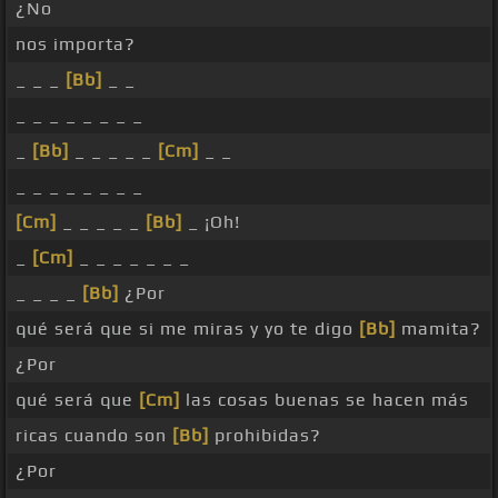
¿No
nos importa?
_ _ _
[Bb]
_ _
_ _ _ _ _ _ _ _
_
[Bb]
_ _ _ _ _
[Cm]
_ _
_ _ _ _ _ _ _ _
[Cm]
_ _ _ _ _
[Bb]
_ ¡Oh!
_
[Cm]
_ _ _ _ _ _ _
_ _ _ _
[Bb]
¿Por
qué será que si me miras y yo te digo
[Bb]
mamita?
¿Por
qué será que
[Cm]
las cosas buenas se hacen más
ricas cuando son
[Bb]
prohibidas?
¿Por