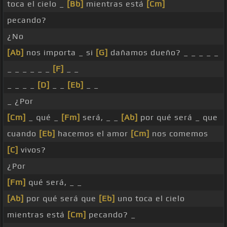
toca el cielo _
[Bb]
mientras está
[Cm]
pecando?
¿No
[Ab]
nos importa _ si
[G]
dañamos dueño? _ _ _ _ _
_ _ _ _ _ _
[F]
_ _
_ _ _ _
[D]
_ _
[Eb]
_ _
_ ¿Por
[Cm]
_ qué _
[Fm]
será, _ _
[Ab]
por qué será _ que
cuando
[Eb]
hacemos el amor
[Cm]
nos comemos
[C]
vivos?
¿Por
[Fm]
qué será, _ _
[Ab]
por qué será que
[Eb]
uno toca el cielo
mientras está
[Cm]
pecando? _