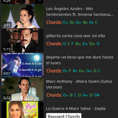
4:26
Los Ángeles Azules - Mis
Sentimientos ft. Ximena Sariñana
(Live)
Chords:
C
E
G
B
A
C
m
b
m
b
b
3:45
gilberto santa rosa vivir sin ella
Chords:
G
C
F
B
E
D
D
m
m
m
5:15
dejame un beso que me dure hasta
el lunes
Chords:
E
F
B
G
D
D
C
b
b
m
m
4:07
Marc Anthony - Ahora Quien (Salsa
Version)
Chords:
E
B
C
D
A
G
D#
m
m
5:12
Lo Quiero A Morir Salsa - Zayda
Request Chords