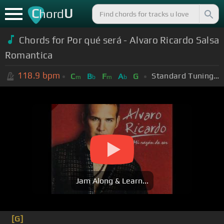
C
U
hord
Chords for Por qué será - Alvaro Ricardo Salsa
Romantica
118.9
bpm
Standard Tuning (EADGBE)
C
B
F
A
G
m
b
m
b
Jam Along & Learn...
[G]