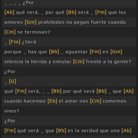
_ _ _ _ ¿Por
[Ab]
qué será, _ por qué
[Bb]
será _
[Fm]
que los
amores
[Gm]
prohibidos no pegan fuerte cuando
[Cm]
se terminan?
_
[Fm]
¿Será
porque _ hay que
[Bb]
_ aguantar
[Fm]
en
[Gm]
silencio la herida y simular
[Cm]
frente a la gente?
¿Por
_
[G]
qué
[Fm]
será, _ _
[Bb]
por qué será
[Bb]
_ que
[Ab]
cuando hacemos
[Eb]
el amor nos
[Cm]
comemos
vivos?
¿Por
[Fm]
qué será _ que
[Bb]
es la verdad que uno
[Ab]