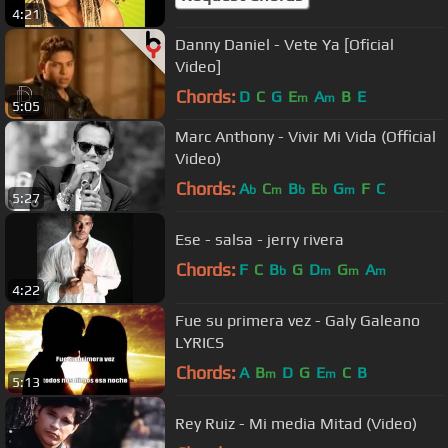
4:21
Danny Daniel - Vete Ya [Oficial
Video]
Chords:
D
C
G
E
A
B
E
m
m
5:05
Marc Anthony - Vivir Mi Vida (Official
Video)
Chords:
A
C
B
E
G
F
C
b
m
b
b
m
5:27
Ese - salsa - jerry rivera
Chords:
F
C
B
G
D
G
A
b
m
m
m
4:22
Fue su primera vez - Galy Galeano
LYRICS
Chords:
A
B
D
G
E
C
B
m
m
5:13
Rey Ruiz - Mi media Mitad (Video)