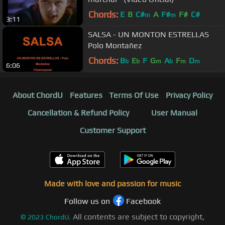
Chords:
E
B
C#
A
F#
F#
C#
m
m
3:11
SALSA - UN MONTON ESTRELLAS
Polo Montañez
Chords:
B
E
F
G
A
F
D
b
b
m
b
m
m
6:06
About ChordU
Features
Terms Of Use
Privacy Policy
Cancellation & Refund Policy
User Manual
Customer Support
Made with love and passion for music
Follow us on
Facebook
All contents are subject to copyright,
©
2023
ChordU.