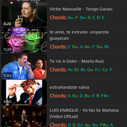
Víctor Manuelle - Tengo Ganas
Chords:
A
F
D
G
C
D
E
m
m
4:26
te amo, te extrano -orquesta
guayacan
Chords:
C
D
A
A
F
G
B
m
m
m
b
5:39
Te Va A Doler - Maelo Ruiz
Chords:
A
E
B
G
F
C
F
b
b
b
m
m
m
5:03
extrañandote salsa
Chords:
A
E
D
B
E
B
F#
m
m
m
4:50
LUIS ENRIQUE - Yo No Se Mañana
(Video Oficial)
Chords:
D
G
E
A
B
F#
A
m
m
m
m