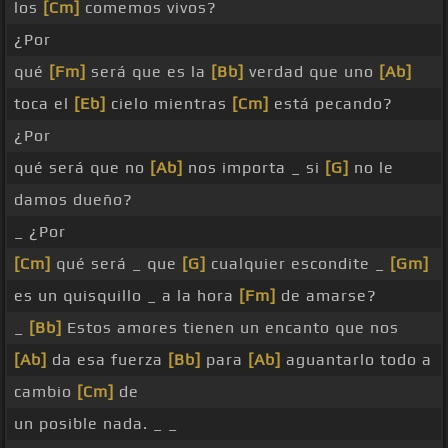
los
[Cm]
comemos vivos?
¿Por
qué
[Fm]
será que es la
[Bb]
verdad que uno
[Ab]
toca el
[Eb]
cielo mientras
[Cm]
está pecando?
¿Por
qué será que no
[Ab]
nos importa _ si
[G]
no le
damos dueño?
_ ¿Por
[Cm]
qué será _ que
[G]
cualquier escondite _
[Gm]
es un quisquillo _ a la hora
[Fm]
de amarse?
_
[Bb]
Estos amores tienen un encanto que nos
[Ab]
da esa fuerza
[Bb]
para
[Ab]
aguantarlo todo a
cambio
[Cm]
de
un posible nada. _ _