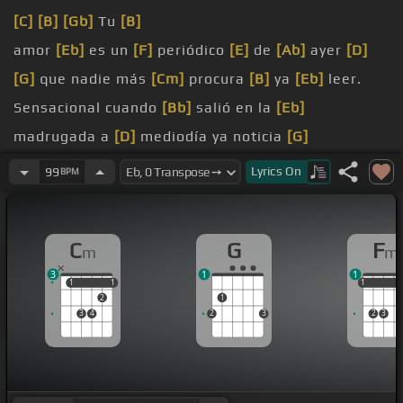
[C]
[B]
[Gb]
Tu
[B]
amor
[Eb]
es un
[F]
periódico
[E]
de
[Ab]
ayer
[D]
[G]
que nadie más
[Cm]
procura
[B]
ya
[Eb]
leer.
Sensacional cuando
[Bb]
salió en la
[Eb]
madrugada a
[D]
mediodía ya noticia
[G]
confirmada
Lyrics
On
99
BPM
[Ab]
la tarde
[Fm]
[G]
materia olvidada.
Tu amor es
[Ab]
un
[G]
periódico
[Cm]
de ayer fue
C
G
F
m
m
[Fm]
[Bb]
titular que alcanzó página
[Eb]
entera
3
1
1
[D]
eso ya te conocen
[G]
con niñera.
1
1
1
1
1
1
1
2
1
3
4
2
3
2
3