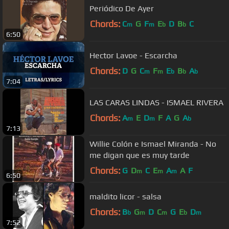
Periódico De Ayer
Chords:
C
G
F
E
D
B
C
m
m
b
b
6:50
Hector Lavoe - Escarcha
Chords:
D
G
C
F
E
B
A
m
m
b
b
b
7:04
LAS CARAS LINDAS - ISMAEL RIVERA
Chords:
A
E
D
F
A
G
A
m
m
b
7:13
Willie Colón e Ismael Miranda - No
me digan que es muy tarde
Chords:
G
D
C
E
A
A
F
m
m
m
6:50
maldito licor - salsa
Chords:
B
G
D
C
G
E
D
b
m
m
b
m
7:52