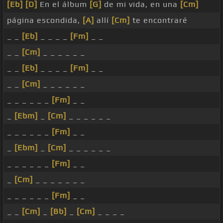
[Eb]
[D]
En el álbum
[G]
de mi vida, en una
[Cm]
página escondida,
[A]
allí
[Cm]
te encontraré
_ _
[Eb]
_ _ _ _
[Fm]
_ _
_ _
[Cm]
_ _ _ _ _ _
_ _
[Eb]
_ _ _ _
[Fm]
_ _
_ _
[Cm]
_ _ _ _ _ _
_ _ _ _ _ _
[Fm]
_ _
_
[Ebm]
_
[Cm]
_ _ _ _ _ _
_ _ _ _ _ _
[Fm]
_ _
_
[Ebm]
_
[Cm]
_ _ _ _ _ _
_ _ _ _ _ _
[Fm]
_ _
_
[Cm]
_ _ _ _ _ _ _
_ _ _ _ _ _
[Fm]
_ _
_ _
[Cm]
_
[Bb]
_
[Cm]
_ _ _ _