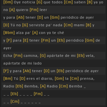
[Dm]
Oye noticia
[G]
que todos
[Cm]
saben
[B]
ya yo
no
[A]
quiero
[Fm]
leer
y para
[Ab]
tener
[D]
un
[Gm]
periódico de ayer
[D]
Tú no
[G]
serviste pa' nada
[Cm]
mami
[B]
y
[Bbm]
alza pa'
[A]
con yo te ché
y
[F]
para
[E]
tener
[Fm]
un
[Eb]
periódico
[Gm]
de
ayer
Echa
[Fm]
camina,
[G]
apártate de mi
[Eb]
vela,
apártate de mi lado
[F]
y para
[Ab]
tener
[D]
un
[Eb]
periódico de ayer
[Bm]
Tú
[D]
eres el diario,
[Gm]
la
[Cm]
prensa,
Radio
[Eb]
Bemba,
[A]
Radio
[Cm]
Bemba _
_ _
[Eb]
_ _ _ _
[Fm]
_ _
_ _
[Cm]
_ _ _ _ _ _