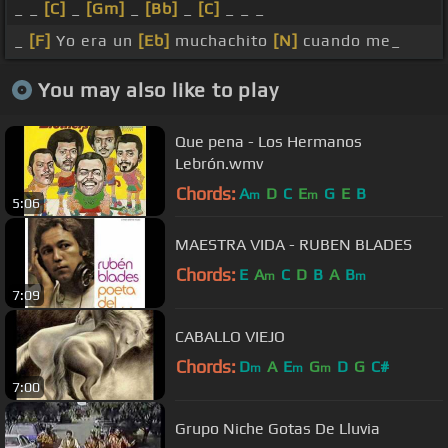
_ _
[C]
_
[Gm]
_
[Bb]
_
[C]
_ _ _
_
[F]
Yo era un
[Eb]
muchachito
[N]
cuando me_
You may also like to play
Que pena - Los Hermanos
Lebrón.wmv
Chords:
A
D
C
E
G
E
B
m
m
5:06
MAESTRA VIDA - RUBEN BLADES
Chords:
E
A
C
D
B
A
B
m
m
7:09
CABALLO VIEJO
Chords:
D
A
E
G
D
G
C#
m
m
m
7:00
Grupo Niche Gotas De Lluvia