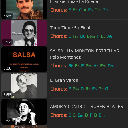
Frankie Ruiz - La Rueda
Chords:
F
B
C
A
E
D
G
b
b
m
m
6:25
Todo Tiene Su Final
Chords:
C
F
D
B
F
E
A
m
b
bm
b
b
5:04
SALSA - UN MONTON ESTRELLAS
Polo Montañez
Chords:
B
E
F
G
A
F
D
b
b
m
b
m
m
6:06
El Gran Varon
Chords:
F
G
D
B
E
G
G
m
b
b
b
6:55
AMOR Y CONTROL- RUBEN BLADES
Chords:
C
G
E
D
F
B
B
m
m
5:55