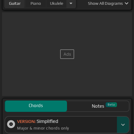
Guitar
Piano
Ukulele
Show
All Diagrams
Chords
Beta
Notes
Simplified
VERSION:
Major & minor chords only