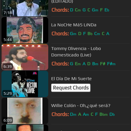
(EDITADO)
Chords:
D
C
G
C
G
F
E
m
m
b
7:18
La NoCHe MáS LiNDa
Chords:
G
D
F
B
C
C
A
m
b
m
5:44
Tommy Olivencia - Lobo
Domesticado (Live)
Chords:
G
E
A
D
B
F#
F#
m
m
m
6:39
El Día De Mi Suerte
Request Chords
5:29
Willie Colón - Oh,¿qué será?
Chords:
D
A
A
C
F
B
D
m
m
bm
b
6:09