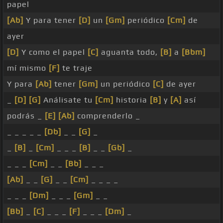
papel
[Ab]
Y para tener
[D]
un
[Gm]
periódico
[Cm]
de
ayer
[D]
Y como el papel
[C]
aguanta todo,
[B]
a
[Bbm]
mí mismo
[F]
te traje
Y para
[Ab]
tener
[Gm]
un periódico
[C]
de ayer
_
[D]
[G]
Análisate tu
[Cm]
historia
[B]
y
[A]
así
podrás _
[E]
[Ab]
comprenderlo _
_ _ _ _ _
[Db]
_ _
[G]
_
_
[B]
_
[Cm]
_ _ _
[B]
_ _
[Gb]
_
_ _ _
[Cm]
_ _
[Bb]
_ _ _
[Ab]
_ _
[G]
_ _
[Cm]
_ _ _ _
_ _ _
[Dm]
_ _ _
[Gm]
_ _
[Bb]
_
[C]
_ _ _
[F]
_ _ _
[Dm]
_