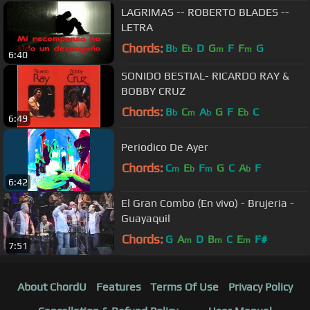
LAGRIMAS -- ROBERTO BLADES --
LETRA
Chords:
B
E
D
G
F
F
G
b
b
m
m
6:40
SONIDO BESTIAL- RICARDO RAY &
BOBBY CRUZ
Chords:
B
C
A
G
F
E
C
b
m
b
b
6:49
Periodico De Ayer
Chords:
C
E
F
G
C
A
F
m
b
m
b
6:42
El Gran Combo (En vivo) - Brujeria -
Guayaquil
Chords:
G
A
D
B
C
E
F#
m
m
m
7:51
About ChordU
Features
Terms Of Use
Privacy Policy