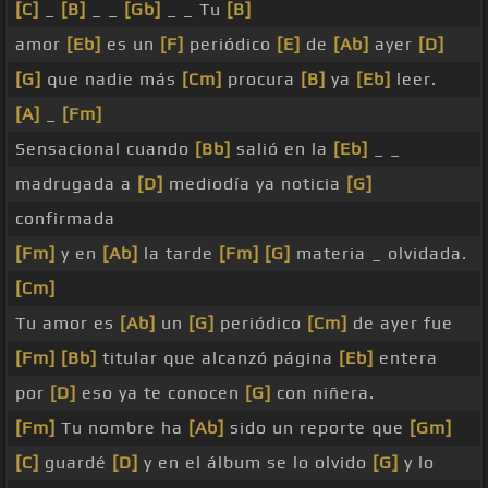
[C]
_
[B]
_ _
[Gb]
_ _ Tu
[B]
amor
[Eb]
es un
[F]
periódico
[E]
de
[Ab]
ayer
[D]
[G]
que nadie más
[Cm]
procura
[B]
ya
[Eb]
leer.
[A]
_
[Fm]
Sensacional cuando
[Bb]
salió en la
[Eb]
_ _
madrugada a
[D]
mediodía ya noticia
[G]
confirmada
[Fm]
y en
[Ab]
la tarde
[Fm]
[G]
materia _ olvidada.
[Cm]
Tu amor es
[Ab]
un
[G]
periódico
[Cm]
de ayer fue
[Fm]
[Bb]
titular que alcanzó página
[Eb]
entera
por
[D]
eso ya te conocen
[G]
con niñera.
[Fm]
Tu nombre ha
[Ab]
sido un reporte que
[Gm]
[C]
guardé
[D]
y en el álbum se lo olvido
[G]
y lo