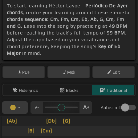
To start learning Héctor Lavoe -
Periódico De Ayer
chords
, centre your learning around these elemetal
chords sequence: Cm, Fm, Cm, Eb, Ab, G, Cm, Fm
and G
. Ease into the song by practicing at
49 BPM
before reaching the track's full tempo of
99 BPM
.
Adjust the capo based on your vocal range and
chord preference, keeping the song's
key of Eb
Major
in mind.
PDF
Midi
Edit
Hide lyrics
Blocks
Traditional
Autoscroll
[Ab]
_ _ _ _ _ _
[Db]
_
[G]
_
_ _ _ _ _
[B]
_
[Cm]
_ _