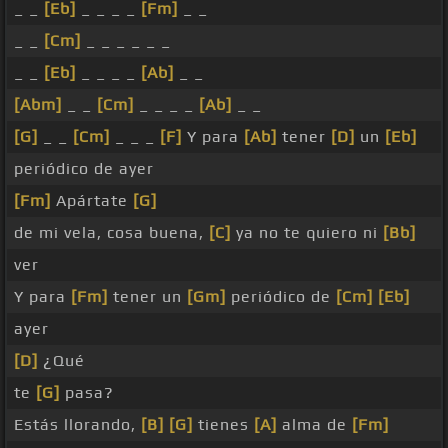
_ _
[Eb]
_ _ _ _
[Fm]
_ _
_ _
[Cm]
_ _ _ _ _ _
_ _
[Eb]
_ _ _ _
[Ab]
_ _
[Abm]
_ _
[Cm]
_ _ _ _
[Ab]
_ _
[G]
_ _
[Cm]
_ _ _
[F]
Y para
[Ab]
tener
[D]
un
[Eb]
periódico de ayer
[Fm]
Apártate
[G]
de mi vela, cosa buena,
[C]
ya no te quiero ni
[Bb]
ver
Y para
[Fm]
tener un
[Gm]
periódico de
[Cm]
[Eb]
ayer
[D]
¿Qué
te
[G]
pasa?
Estás llorando,
[B]
[G]
tienes
[A]
alma de
[Fm]