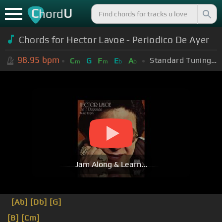
C
U
hord
Chords for Hector Lavoe - Periodico De Ayer
98.95
bpm
Standard Tuning (EADGBE)
C
G
F
E
A
m
m
b
b
Jam Along & Learn...
[Ab]
[Db]
[G]
[B]
[Cm]