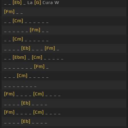
_ _
[Eb]
_ La
[G]
Cura W
[Fm]
_ _
_ _
[Cm]
_ _ _ _ _ _
_ _ _ _ _ _
[Fm]
_ _
_ _
[Cm]
_ _ _ _ _ _
_ _ _ _
[Eb]
_ _ _
[Fm]
_
_ _
[Ebm]
_
[Cm]
_ _ _ _ _
_ _ _ _ _ _ _
[Fm]
_
_ _ _
[Cm]
_ _ _ _ _
_ _ _ _ _ _ _ _
[Fm]
_ _ _ _
[Cm]
_ _ _ _
_ _ _ _
[Eb]
_ _ _ _
[Fm]
_ _ _ _
[Cm]
_ _ _ _
_ _ _ _
[Eb]
_ _ _ _