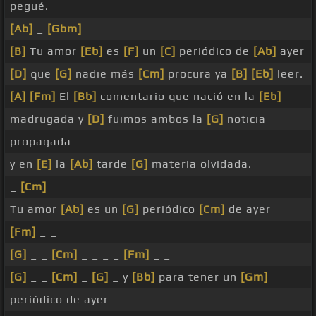
pegué.
[Ab]
_
[Gbm]
[B]
Tu amor
[Eb]
es
[F]
un
[C]
periódico de
[Ab]
ayer
[D]
que
[G]
nadie más
[Cm]
procura ya
[B]
[Eb]
leer.
[A]
[Fm]
El
[Bb]
comentario que nació en la
[Eb]
madrugada y
[D]
fuimos ambos la
[G]
noticia
propagada
y en
[E]
la
[Ab]
tarde
[G]
materia olvidada.
_
[Cm]
Tu amor
[Ab]
es un
[G]
periódico
[Cm]
de ayer
[Fm]
_ _
[G]
_ _
[Cm]
_ _ _ _
[Fm]
_ _
[G]
_ _
[Cm]
_
[G]
_ y
[Bb]
para tener un
[Gm]
periódico de ayer