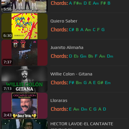
Chords:
A
F#
D
E
A
F#
B
m
m
5:56
Quiero Saber
Chords:
C#
B
A
A
C
F
G
m
6:30
Juanito Alimaña
Chords:
D
E
G
B
F
A
D
b
m
b
m
m
7:37
Willie Colon - Gitana
Chords:
F#
B
G
A
E
G#
E
m
m
7:13
Lloraras
Chords:
E
A
D
C
G
A
D
m
m
3:43
HECTOR LAVOE-EL CANTANTE