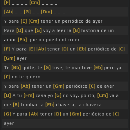
[F]
_ _ _ _
[Cm]
_ _ _ _
[Ab]
_ _
[G]
_ _
[Dm]
_ _ _
Y para
[E]
[Cm]
tener un periódico de ayer
Para
[D]
que
[G]
voy a leer la
[B]
historia de un
amor
[Eb]
que no puedo ni creer
[F]
Y para
[E]
[Ab]
tener
[D]
un
[Eb]
periódico de
[C]
[Gm]
ayer
Te
[Bb]
quité, te
[G]
tuve, te mantuve
[Eb]
pero ya
[C]
no te quiero
Y para
[Ab]
tener un
[Gm]
periódico
[C]
de ayer
[D]
A tu
[Fm]
casa yo
[G]
no voy, polito,
[Cm]
va a
me
[B]
tumbar la
[Eb]
chaveca, la chaveca
[G]
Y para
[Ab]
tener
[D]
un
[Gm]
periódico de
[C]
ayer