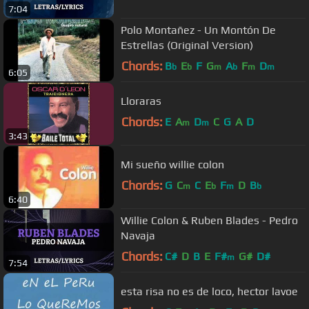
7:04
Polo Montañez - Un Montón De
Estrellas (Original Version)
Chords:
B
E
F
G
A
F
D
b
b
m
b
m
m
6:05
Lloraras
Chords:
E
A
D
C
G
A
D
m
m
3:43
Mi sueño willie colon
Chords:
G
C
C
E
F
D
B
m
b
m
b
6:40
Willie Colon & Ruben Blades - Pedro
Navaja
Chords:
C#
D
B
E
F#
G#
D#
m
7:54
esta risa no es de loco, hector lavoe