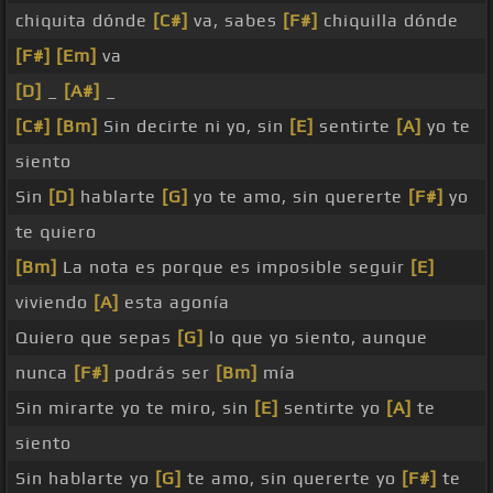
chiquita dónde
[C#]
va, sabes
[F#]
chiquilla dónde
[F#]
[Em]
va
[D]
_
[A#]
_
[C#]
[Bm]
Sin decirte ni yo, sin
[E]
sentirte
[A]
yo te
siento
Sin
[D]
hablarte
[G]
yo te amo, sin quererte
[F#]
yo
te quiero
[Bm]
La nota es porque es imposible seguir
[E]
viviendo
[A]
esta agonía
Quiero que sepas
[G]
lo que yo siento, aunque
nunca
[F#]
podrás ser
[Bm]
mía
Sin mirarte yo te miro, sin
[E]
sentirte yo
[A]
te
siento
Sin hablarte yo
[G]
te amo, sin quererte yo
[F#]
te