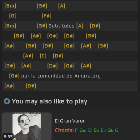
[Bm]
_ _ _ _
[G#]
_ _
[A]
_ _
_
[G]
_ _ _ _ _
[F#]
_ _
[Bm]
_ _ _ _
[G#]
Subtitulos
[A]
_
[D#]
_
_ _
[G#]
_
[A#]
_
[G#]
_
[D#]
_ _
[G#]
_
[A#]
_ _
[G#]
_
[D#]
_ _
[G#]
_
[A#]
_
[G#]
_
_ _ _ _
[A#]
_
[C]
_
[D#]
_ _
[G#]
_
[A#]
_ _ _
[D#]
_
[G#]
_
[A#]
_ _
_
[G#]
por la comunidad de Amara.org
[A#]
_ _
[D#]
_ _
You may also like to play
El Gran Varon
Chords:
F
G
D
B
E
G
G
m
b
b
b
6:55