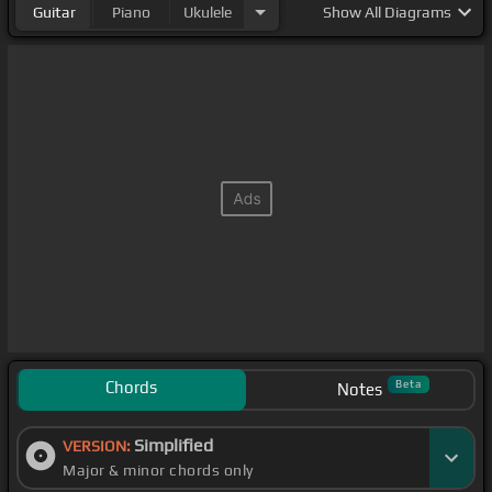
Guitar
Piano
Ukulele
Show
All Diagrams
Chords
Beta
Notes
Simplified
VERSION:
Major & minor chords only