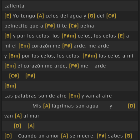
calienta
[E]
Yo tengo
[A]
celos del agua y
[G]
del
[C#]
peinecito que a
[F#]
ti te
[C#]
peina
[B]
y por los celos, los
[F#m]
celos, los celos
[E]
a
mi el
[Em]
corazón me
[F#]
arde, me arde
y
[Bm]
por los celos, los celos,
[F#m]
los celos a mi
[Em]
el corazón me arde,
[F#]
me _ arde
_
[C#]
_
[F#]
_ _
[Bm]
_ _ _ _ _ _ _ _
Las palabras son de aire
[Em]
y van al aire _
_ _ _ _ _ _ Mis
[A]
lágrimas son agua _ _ y _ _ _
[D]
van
[A]
al mar
_ _
[D]
_
[A]
_
[D]
_ Cuando un amor
[A]
se muere,
[F#]
sabes
[G]