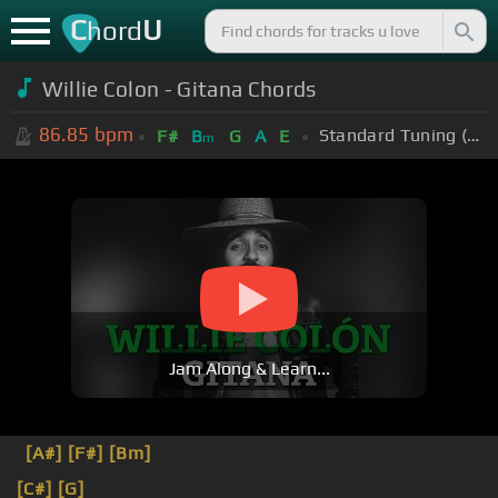
C
U
hord
Willie Colon - Gitana Chords
86.85
bpm
Standard Tuning (EADGBE)
F#
B
G
A
E
m
Jam Along & Learn...
[A#]
[F#]
[Bm]
[C#]
[G]