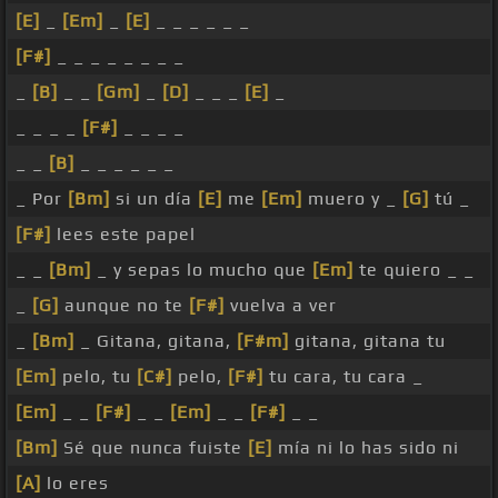
[E]
_
[Em]
_
[E]
_ _ _ _ _ _
[F#]
_ _ _ _ _ _ _ _
_
[B]
_ _
[Gm]
_
[D]
_ _ _
[E]
_
_ _ _ _
[F#]
_ _ _ _
_ _
[B]
_ _ _ _ _ _
_ Por
[Bm]
si un día
[E]
me
[Em]
muero y _
[G]
tú _
[F#]
lees este papel
_ _
[Bm]
_ y sepas lo mucho que
[Em]
te quiero _ _
_
[G]
aunque no te
[F#]
vuelva a ver
_
[Bm]
_ Gitana, gitana,
[F#m]
gitana, gitana tu
[Em]
pelo, tu
[C#]
pelo,
[F#]
tu cara, tu cara _
[Em]
_ _
[F#]
_ _
[Em]
_ _
[F#]
_ _
[Bm]
Sé que nunca fuiste
[E]
mía ni lo has sido ni
[A]
lo eres