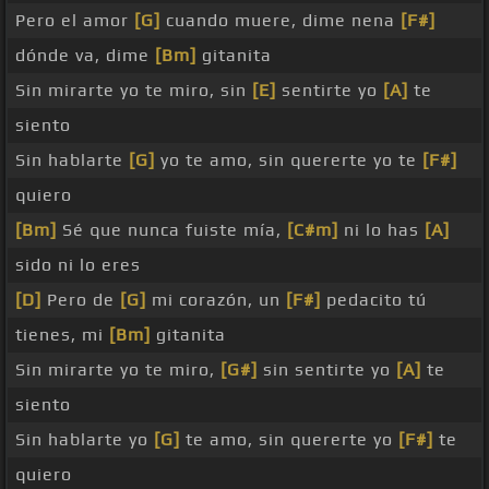
Pero el amor
[G]
cuando muere, dime nena
[F#]
dónde va, dime
[Bm]
gitanita
Sin mirarte yo te miro, sin
[E]
sentirte yo
[A]
te
siento
Sin hablarte
[G]
yo te amo, sin quererte yo te
[F#]
quiero
[Bm]
Sé que nunca fuiste mía,
[C#m]
ni lo has
[A]
sido ni lo eres
[D]
Pero de
[G]
mi corazón, un
[F#]
pedacito tú
tienes, mi
[Bm]
gitanita
Sin mirarte yo te miro,
[G#]
sin sentirte yo
[A]
te
siento
Sin hablarte yo
[G]
te amo, sin quererte yo
[F#]
te
quiero