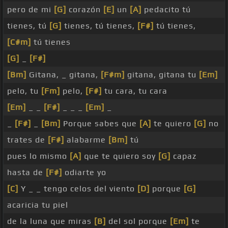
pero de mi
[G]
corazón
[E]
un
[A]
pedacito tú
tienes, tú
[G]
tienes, tú tienes,
[F#]
tú tienes,
[C#m]
tú tienes
[G]
_
[F#]
[Bm]
Gitana, _ gitana,
[F#m]
gitana, gitana tu
[Em]
pelo, tu
[Fm]
pelo,
[F#]
tu cara, tu cara
[Em]
_ _
[F#]
_ _ _
[Em]
_
_
[F#]
_
[Bm]
Porque sabes que
[A]
te quiero
[G]
no
trates de
[F#]
alabarme
[Bm]
tú
pues lo mismo
[A]
que te quiero soy
[G]
capaz
hasta de
[F#]
odiarte yo
[C]
Y _ _ tengo celos del viento
[D]
porque
[G]
acaricia tu piel
de la luna que miras
[B]
del sol porque
[Em]
te