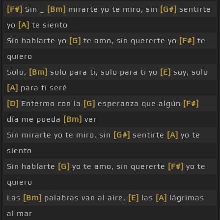
[F#]
Sin _
[Bm]
mirarte yo te miro, sin
[G#]
sentirte
yo
[A]
te siento
Sin hablarte yo
[G]
te amo, sin quererte yo
[F#]
te
quiero
Solo,
[Bm]
solo para ti, solo para ti yo
[E]
soy, solo
[A]
para ti seré
[D]
Enfermo con la
[G]
esperanza que algún
[F#]
día me pueda
[Bm]
ver
Sin mirarte yo te miro, sin
[G#]
sentirte
[A]
yo te
siento
Sin hablarte
[G]
yo te amo, sin quererte
[F#]
yo te
quiero
Las
[Bm]
palabras van al aire,
[E]
las
[A]
lágrimas
al mar