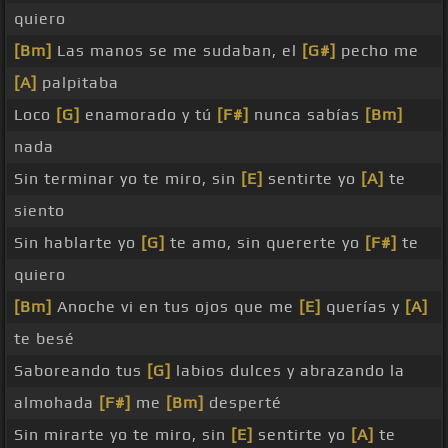
quiero
[Bm]
Las manos se me sudaban, el
[G#]
pecho me
[A]
palpitaba
Loco
[G]
enamorado y tú
[F#]
nunca sabías
[Bm]
nada
Sin terminar yo te miro, sin
[E]
sentirte yo
[A]
te
siento
Sin hablarte yo
[G]
te amo, sin quererte yo
[F#]
te
quiero
[Bm]
Anoche vi en tus ojos que me
[E]
querías y
[A]
te besé
Saboreando tus
[G]
labios dulces y abrazando la
almohada
[F#]
me
[Bm]
desperté
Sin mirarte yo te miro, sin
[E]
sentirte yo
[A]
te