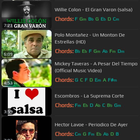
Willie Colon - El Gran Varon (salsa)
Chords:
F
G
B
G
E
D
C
m
b
b
m
7:23
Polo Montañez - Un Monton De
Estrellas (HD)
Chords:
B
E
F
G
A
F
D
b
b
m
b
m
m
6:09
Mickey Taveras - A Pesar Del Tiempo
(Official Music Video)
Chords:
G
C
F
D
E
A
F#
m
m
4:53
Escombros - La Suprema Corte
Chords:
F
E
D
A
C
B
G
m
b
b
b
m
3:59
Hector Lavoe - Periodico De Ayer
Chords:
C
G
F
E
A
D
B
m
m
b
b