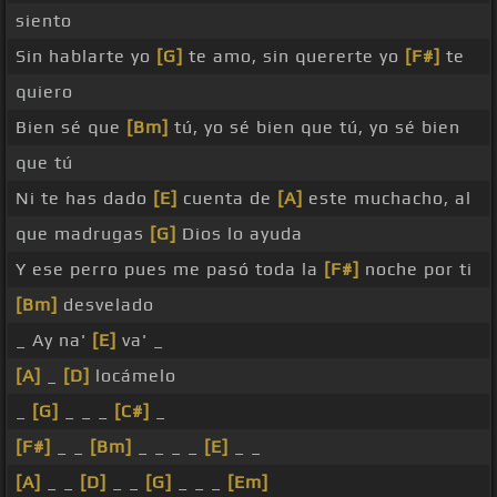
siento
Sin hablarte yo
[G]
te amo, sin quererte yo
[F#]
te
quiero
Bien sé que
[Bm]
tú, yo sé bien que tú, yo sé bien
que tú
Ni te has dado
[E]
cuenta de
[A]
este muchacho, al
que madrugas
[G]
Dios lo ayuda
Y ese perro pues me pasó toda la
[F#]
noche por ti
[Bm]
desvelado
_ Ay na'
[E]
va' _
[A]
_
[D]
locámelo
_
[G]
_ _ _
[C#]
_
[F#]
_ _
[Bm]
_ _ _ _
[E]
_ _
[A]
_ _
[D]
_ _
[G]
_ _ _
[Em]