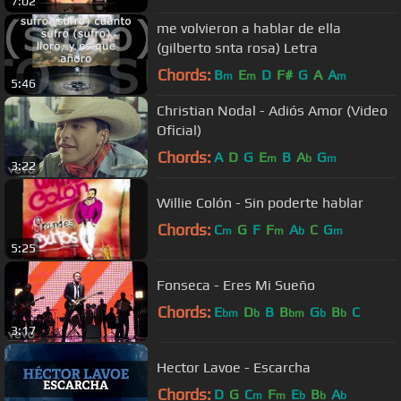
7:02
me volvieron a hablar de ella
(gilberto snta rosa) Letra
Chords:
B
E
D
F#
G
A
A
m
m
m
5:46
Christian Nodal - Adiós Amor (Video
Oficial)
Chords:
A
D
G
E
B
A
G
m
b
m
3:22
Willie Colón - Sin poderte hablar
Chords:
C
G
F
F
A
C
G
m
m
b
m
5:25
Fonseca - Eres Mi Sueño
Chords:
E
D
B
B
G
B
C
bm
b
bm
b
b
3:17
Hector Lavoe - Escarcha
Chords:
D
G
C
F
E
B
A
m
m
b
b
b