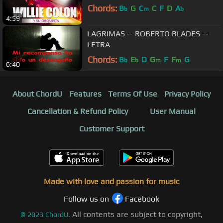
Chords:
B
G
C
C
F
D
A
b
m
b
4:59
LAGRIMAS -- ROBERTO BLADES --
LETRA
Chords:
B
E
D
G
F
F
G
b
b
m
m
6:40
About ChordU
Features
Terms Of Use
Privacy Policy
Cancellation & Refund Policy
User Manual
Customer Support
Made with love and passion for music
Follow us on
Facebook
All contents are subject to copyright,
©
2023
ChordU.