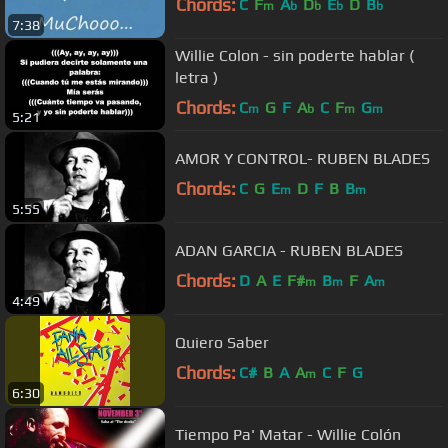
Chords:
C
F
A
D
E
D
B
m
b
b
b
b
7:38
Willie Colon - sin poderte hablar (
letra )
Chords:
C
G
F
A
C
F
G
m
b
m
m
5:21
AMOR Y CONTROL- RUBEN BLADES
Chords:
C
G
E
D
F
B
B
m
m
5:55
ADAN GARCIA - RUBEN BLADES
Chords:
D
A
E
F#
B
F
A
m
m
m
4:49
Quiero Saber
Chords:
C#
B
A
A
C
F
G
m
6:30
Tiempo Pa' Matar - Willie Colón