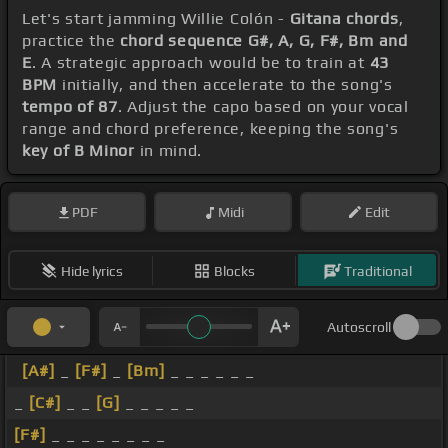
Let's start jamming Willie Colón -
Gitana chords
,
practice the
chord sequence G#, A, G, F#, Bm and
E
. A strategic approach would be to train at
43
BPM
initially, and then accelerate to the song's
tempo of 87
. Adjust the capo based on your vocal
range and chord preference, keeping the song's
key of B Minor
in mind.
PDF
Midi
Edit
Hide lyrics
Blocks
Traditional
Autoscroll
[A#]
_
[F#]
_
[Bm]
_ _ _ _ _ _
_
[C#]
_ _
[G]
_ _ _ _ _
[F#]
_ _ _ _ _ _ _ _