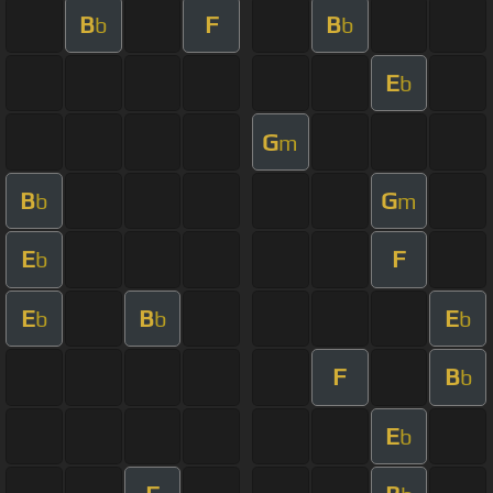
B
F
B
b
b
E
b
G
m
B
G
b
m
E
F
b
E
B
E
b
b
b
F
B
b
E
b