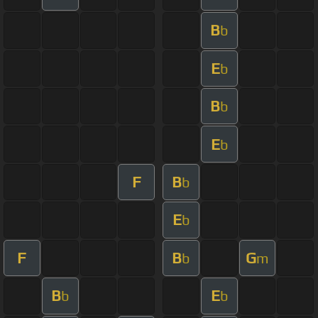
B
b
E
b
B
b
E
b
F
B
b
E
b
F
B
G
b
m
B
E
b
b