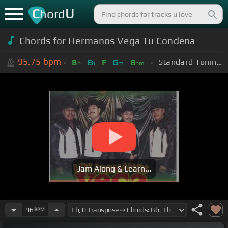
C
U
hord
Chords for Hermanos Vega Tu Condena
95.75
bpm
Standard Tuning (EADGBE)
B
E
F
G
B
b
b
m
bm
Jam Along & Learn...
96
BPM