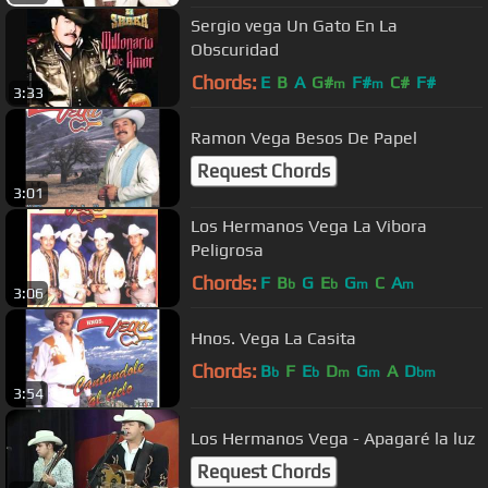
Sergio vega Un Gato En La
Obscuridad
Chords:
E
B
A
G#
F#
C#
F#
m
m
3:33
Ramon Vega Besos De Papel
Request Chords
3:01
Los Hermanos Vega La Vibora
Peligrosa
Chords:
F
B
G
E
G
C
A
b
b
m
m
3:06
Hnos. Vega La Casita
Chords:
B
F
E
D
G
A
D
b
b
m
m
bm
3:54
Los Hermanos Vega - Apagaré la luz
Request Chords