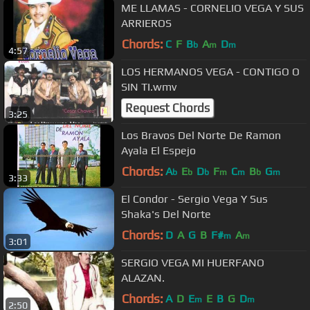
ME LLAMAS - CORNELIO VEGA Y SUS
ARRIEROS
Chords:
C
F
B
A
D
b
m
m
4:57
LOS HERMANOS VEGA - CONTIGO O
SIN TI.wmv
Request Chords
3:25
Los Bravos Del Norte De Ramon
Ayala El Espejo
Chords:
A
E
D
F
C
B
G
b
b
b
m
m
b
m
3:33
El Condor - Sergio Vega Y Sus
Shaka's Del Norte
Chords:
D
A
G
B
F#
A
m
m
3:01
SERGIO VEGA MI HUERFANO
ALAZAN.
Chords:
A
D
E
E
B
G
D
m
m
2:50