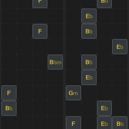
F
B
b
E
b
F
B
b
E
b
B
B
bm
b
E
b
F
G
m
B
E
b
b
F
E
B
b
b