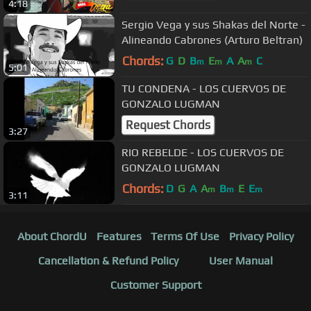
4:18
Sergio Vega y sus Shakas del Norte -
Alineando Cabrones (Arturo Beltran)
Chords:
G
D
B
E
A
A
C
m
m
m
5:01
TU CONDENA - LOS CUERVOS DE
GONZALO LUGMAN
Request Chords
3:27
RIO REBELDE - LOS CUERVOS DE
GONZALO LUGMAN
Chords:
D
G
A
A
B
E
E
m
m
m
3:11
About ChordU
Features
Terms Of Use
Privacy Policy
Cancellation & Refund Policy
User Manual
Customer Support