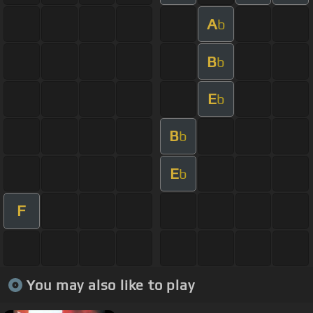
A
b
B
b
E
b
B
b
E
b
F
You may also like to play