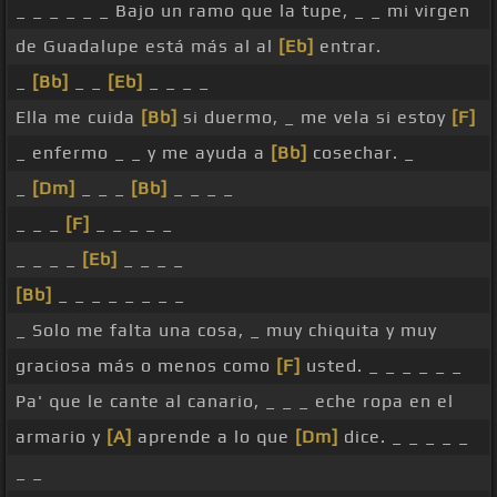
_ _ _ _ _ _ Bajo un ramo que la tupe, _ _ mi virgen
de Guadalupe está más al al
[Eb]
entrar.
_
[Bb]
_ _
[Eb]
_ _ _ _
Ella me cuida
[Bb]
si duermo, _ me vela si estoy
[F]
_ enfermo _ _ y me ayuda a
[Bb]
cosechar. _
_
[Dm]
_ _ _
[Bb]
_ _ _ _
_ _ _
[F]
_ _ _ _ _
_ _ _ _
[Eb]
_ _ _ _
[Bb]
_ _ _ _ _ _ _ _
_ Solo me falta una cosa, _ muy chiquita y muy
graciosa más o menos como
[F]
usted. _ _ _ _ _ _
Pa' que le cante al canario, _ _ _ eche ropa en el
armario y
[A]
aprende a lo que
[Dm]
dice. _ _ _ _ _
_ _