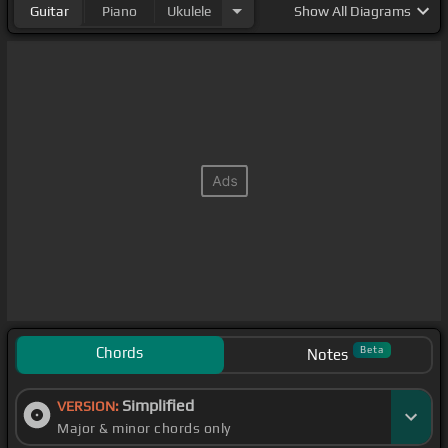
Guitar
Piano
Ukulele
Show
All Diagrams
Chords
Beta
Notes
Simplified
VERSION:
Major & minor chords only