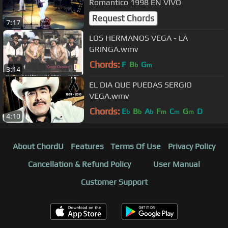
Romantico 1998 EN VIVO
Request Chords
7:17
LOS HERMANOS VEGA - LA
GRINGA.wmv
Chords:
F
B
G
b
m
3:14
EL DIA QUE PUEDAS SERGIO
VEGA.wmv
Chords:
E
B
A
F
C
G
D
b
b
b
m
m
m
4:10
About ChordU
Features
Terms Of Use
Privacy Policy
Cancellation & Refund Policy
User Manual
Customer Support