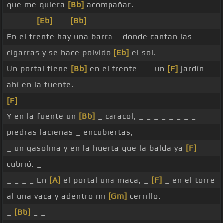
que me quiera
[Bb]
acompañar. _ _ _ _
_ _ _ _
[Eb]
_ _
[Bb]
_
En el frente hay una barra _ donde cantan las
cigarras y se hace polvido
[Eb]
el sol. _ _ _ _ _
Un portal tiene
[Bb]
en el frente _ _ un
[F]
jardín
ahí en la fuente.
[F]
_
Y en la fuente un
[Bb]
_ caracol, _ _ _ _ _ _ _ _
piedras lacienas _ encubiertas,
_ un gasolina y en la huerta que la balda ya
[F]
cubrió. _
_ _ _ _ En
[A]
el portal una maca, _
[F]
_ en el torre
al una vaca y adentro mi
[Gm]
cerrillo.
_
[Bb]
_ _