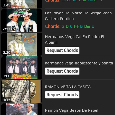
b
b
b
bm
m
m
3:45
Los Rayos Del Norte De Sergio Vega
Cartera Perdida
Chords:
G
D
C
F#
B
D
E
m
2:57
Hermanos Vega Cal En Piedra El
Albañil
Request Chords
3:20
hermanos vega-adolescente y bonita
Request Chords
3:00
RAMON VEGA LA CASITA
Request Chords
4:15
Ramon Vega Besos De Papel