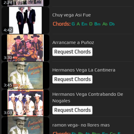
2:24
Chuy vega Asi Fue
Chords:
G
A
E
D
B
A
D
m
m
b
b
4:42
Arrancame a Puñoz
Request Chords
3:30
Hermanos Vega La Cantinera
Request Chords
3:45
Hermanos Vega Contrabando De
Nogales
Request Chords
3:03
ramon vega- no llores mas
Chords:
E
B
A
B
F
C
F