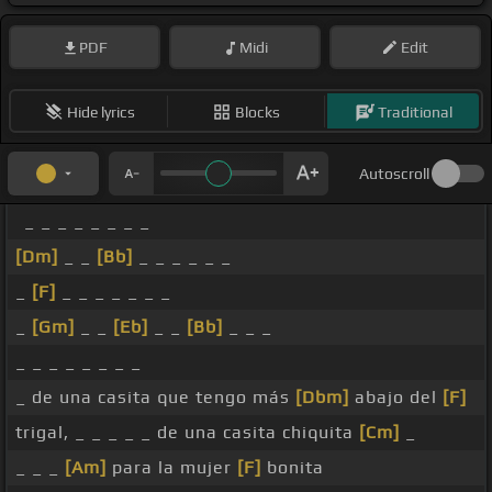
PDF
Midi
Edit
Hide lyrics
Blocks
Traditional
Autoscroll
_ _ _ _ _ _ _ _
[Dm]
_ _
[Bb]
_ _ _ _ _ _
_
[F]
_ _ _ _ _ _ _
_
[Gm]
_ _
[Eb]
_ _
[Bb]
_ _ _
_ _ _ _ _ _ _ _
_ de una casita que tengo más
[Dbm]
abajo del
[F]
trigal, _ _ _ _ _ de una casita chiquita
[Cm]
_
_ _ _
[Am]
para la mujer
[F]
bonita