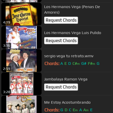
Los Hermanos Vega (Penas De
Amores)
Request Chords
4:19
Los Hermanos Vega Luis Pulido
Request Chords
3:36
sergio vega tu retrato.wmv
Chords:
A
E
D
C#
G#
F#
G
m
m
2:59
Jambalaya Ramon Vega
Request Chords
3:28
Me Estoy Acostumbrando
Chords:
G
D
C
E
A
A
E
m
m