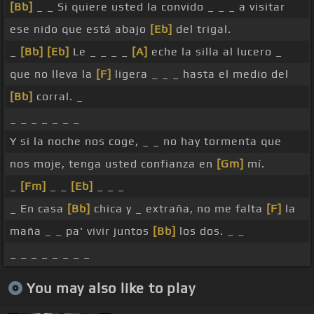
[Bb]
_ _ Si quiere usted la convido _ _ _ a visitar
ese nido que está abajo
[Eb]
del trigal.
_
[Bb]
[Eb]
Le _ _ _ _
[A]
eche la silla al lucero _
que no lleva la
[F]
ligera _ _ _ hasta el medio del
[Bb]
corral. _
_ _ _ _ _ _ _
Y si la noche nos coge, _ _ no hay tormenta que
nos moje, tenga usted confianza en
[Gm]
mí.
_
[Fm]
_ _
[Eb]
_ _ _
_ En casa
[Bb]
chica y _ extraña, no me falta
[F]
la
maña _ _ pa' vivir juntos
[Bb]
los dos. _ _
_ _ _ _ _ _ _ _
You may also like to play