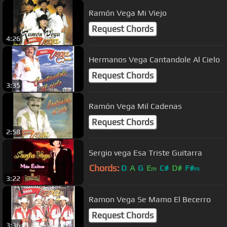
Ramón Vega Mi Viejo
Request Chords
4:26
Hermanos Vega Cantandole Al Cielo
Request Chords
3:35
Ramón Vega Mil Cadenas
Request Chords
2:58
Sergio vega Esa Triste Guitarra
Chords:
D
A
G
E
C#
D#
F#
m
m
3:22
Ramon Vega Se Mamo El Becerro
Request Chords
3:36