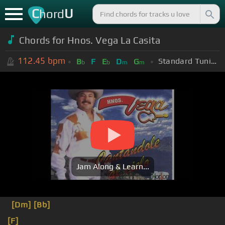
C
U
hord
Chords for Hnos. Vega La Casita
112.45
bpm
Standard Tuning (EADGBE)
B
F
E
D
G
b
b
m
m
Jam Along & Learn...
[Dm]
[Bb]
[F]