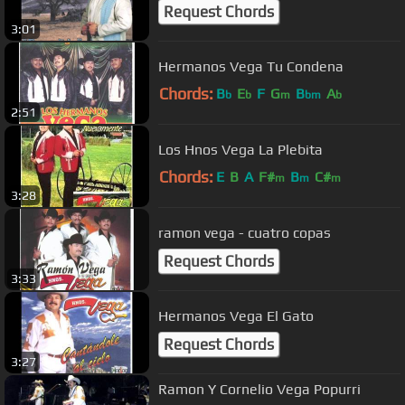
Request Chords
3:01
Hermanos Vega Tu Condena
Chords:
B
E
F
G
B
A
b
b
m
bm
b
2:51
Los Hnos Vega La Plebita
Chords:
E
B
A
F#
B
C#
m
m
m
3:28
ramon vega - cuatro copas
Request Chords
3:33
Hermanos Vega El Gato
Request Chords
3:27
Ramon Y Cornelio Vega Popurri