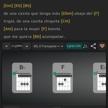
[Gm]
[Eb]
[Bb]
de una casita que tengo más
[Dbm]
abajo del
[F]
trigal, de una casita chiquita
[Cm]
[Am]
para la mujer
[F]
bonita
que me quiera
[Bb]
acompañar.
[Eb]
[Bb]
Lyrics
On
112
BPM
En el frente hay una barra donde cantan las
cigarras y se hace polvido
[Eb]
el sol.
B
F
E
b
b
1
1
6
1
1
1
1
1
1
1
1
1
1
1
2
2
3
4
3
4
2
3