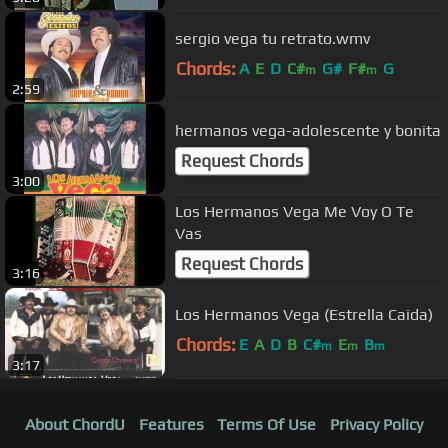
sergio vega tu retrato.wmv
Chords:
A
E
D
C#
G#
F#
G
m
m
2:59
hermanos vega-adolescente y bonita
Request Chords
3:00
Los Hermanos Vega Me Voy O Te
Vas
Request Chords
3:16
Los Hermanos Vega (Estrella Caida)
Chords:
E
A
D
B
C#
E
B
m
m
m
3:17
About ChordU
Features
Terms Of Use
Privacy Policy