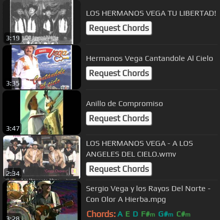
LOS HERMANOS VEGA TU LIBERTAD!
Request Chords
3:19
Hermanos Vega Cantandole Al Cielo
Request Chords
3:35
Anillo de Compromiso
Request Chords
3:47
LOS HERMANOS VEGA - A LOS
ANGELES DEL CIELO.wmv
Request Chords
2:34
Sergio Vega y los Rayos Del Norte -
Con Olor A Hierba.mpg
Chords:
A
E
D
F#
G#
C#
m
m
m
3:28