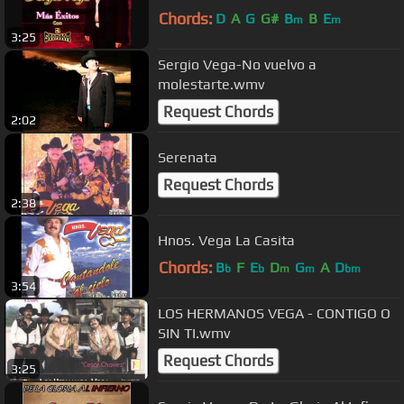
Chords:
D
A
G
G#
B
B
E
m
m
3:25
Sergio Vega-No vuelvo a
molestarte.wmv
Request Chords
2:02
Serenata
Request Chords
2:38
Hnos. Vega La Casita
Chords:
B
F
E
D
G
A
D
b
b
m
m
bm
3:54
LOS HERMANOS VEGA - CONTIGO O
SIN TI.wmv
Request Chords
3:25