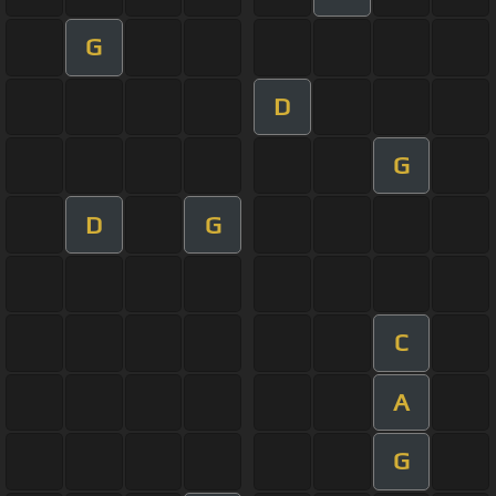
G
D
G
D
G
C
A
G