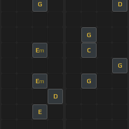
G
D
G
E
C
m
G
E
G
m
D
E