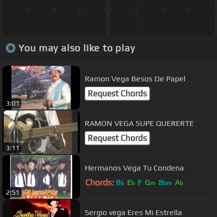
You may also like to play
Ramon Vega Besos De Papel
Request Chords
3:01
RAMON VEGA SUPE QUERERTE
Request Chords
3:11
Hermanos Vega Tu Condena
Chords:
B
E
F
G
B
A
b
b
m
bm
b
2:51
Sergio vega Eres Mi Estrella