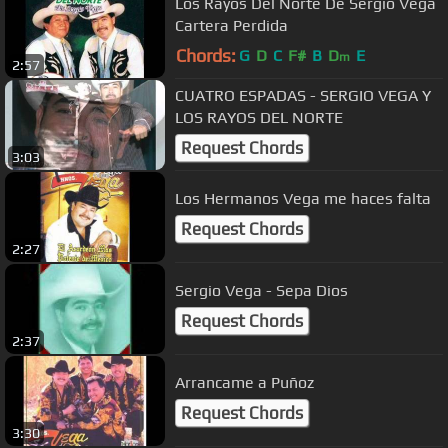
Los Rayos Del Norte De Sergio Vega
Cartera Perdida
Chords:
G
D
C
F#
B
D
E
m
2:57
CUATRO ESPADAS - SERGIO VEGA Y
LOS RAYOS DEL NORTE
Request Chords
3:03
Los Hermanos Vega me haces falta
Request Chords
2:27
Sergio Vega - Sepa Dios
Request Chords
2:37
Arrancame a Puñoz
Request Chords
3:30