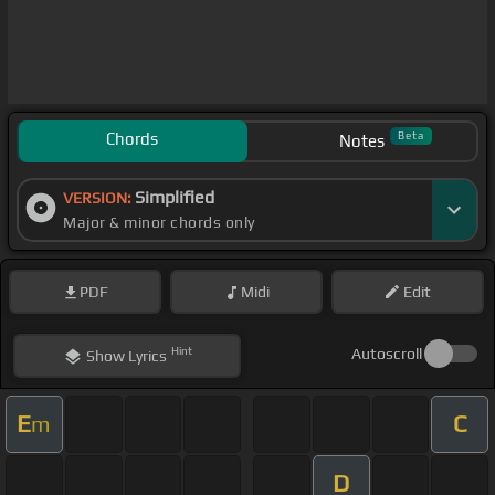
Chords
Beta
Notes
Simplified
VERSION:
Major & minor chords only
PDF
Midi
Edit
Hint
Autoscroll
Show
Lyrics
E
C
m
D