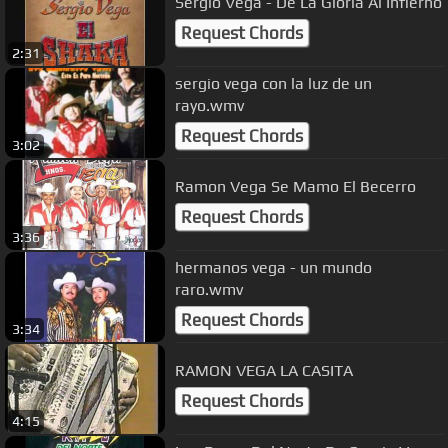
Sergio Vega - De La Gloria Al Infierno
Request Chords
2:31
sergio vega con la luz de un
rayo.wmv
Request Chords
3:02
Ramon Vega Se Mamo El Becerro
Request Chords
3:36
hermanos vega - un mundo
raro.wmv
Request Chords
3:34
RAMON VEGA LA CASITA
Request Chords
4:15