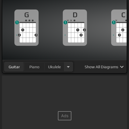
G
D
C
1
1
1
1
1
2
2
2
3
3
3
Guitar
Piano
Ukulele
Show
All Diagrams