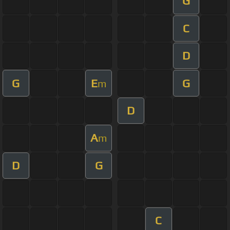
G
C
D
G
E
G
m
D
A
m
D
G
C