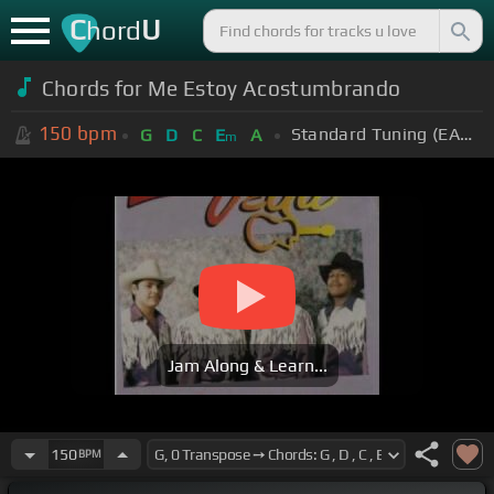
C
U
hord
Chords for Me Estoy Acostumbrando
150
bpm
Standard Tuning (EADGBE)
G
D
C
E
A
m
Jam Along & Learn...
150
BPM