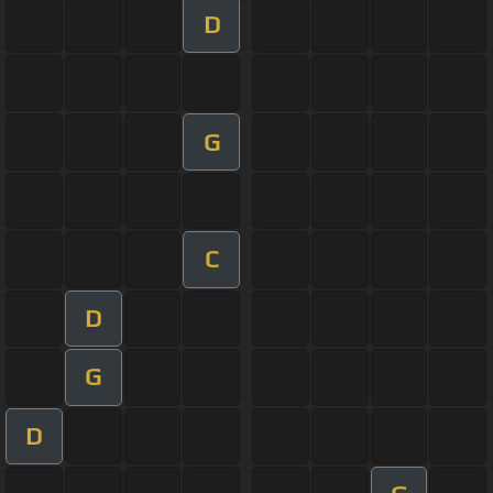
D
G
C
D
G
D