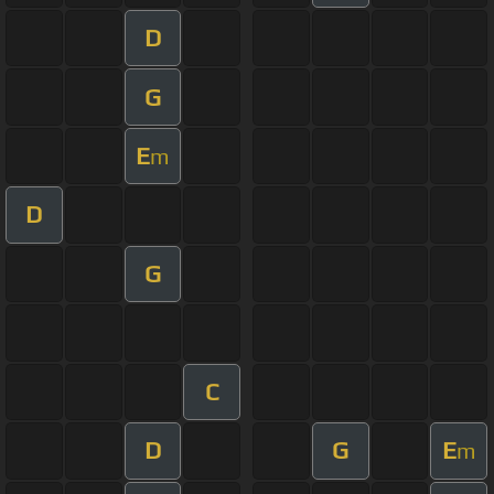
D
G
E
m
D
G
C
D
G
E
m