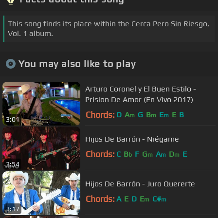
This song finds its place within the Cerca Pero Sin Riesgo,
Vol. 1 album.
You may also like to play
Arturo Coronel y El Buen Estilo -
Prision De Amor (En Vivo 2017)
Chords:
D
A
G
B
E
E
B
m
m
m
3:01
Hijos De Barrón - Niégame
Chords:
C
B
F
G
A
D
E
b
m
m
m
3:54
Hijos De Barrón - Juro Quererte
Chords:
A
E
D
E
C#
m
m
3:17