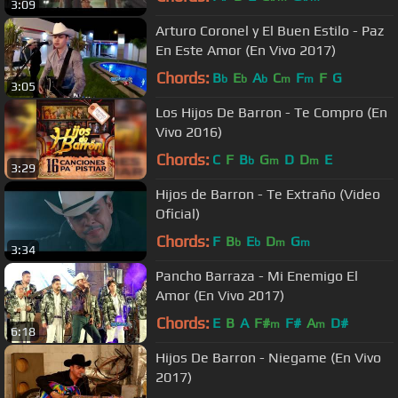
3:09
Arturo Coronel y El Buen Estilo - Paz
En Este Amor (En Vivo 2017)
Chords:
B
E
A
C
F
F
G
b
b
b
m
m
3:05
Los Hijos De Barron - Te Compro (En
Vivo 2016)
Chords:
C
F
B
G
D
D
E
b
m
m
3:29
Hijos de Barron - Te Extraño (Video
Oficial)
Chords:
F
B
E
D
G
b
b
m
m
3:34
Pancho Barraza - Mi Enemigo El
Amor (En Vivo 2017)
Chords:
E
B
A
F#
F#
A
D#
m
m
6:18
Hijos De Barron - Niegame (En Vivo
2017)