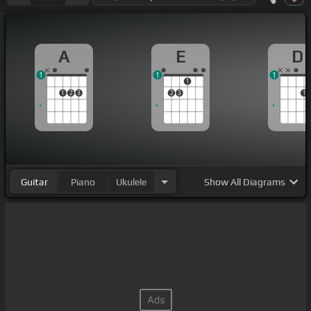
A
E
D
1
1
1
1
1
2
3
2
3
1
Guitar
Piano
Ukulele
Show
All Diagrams