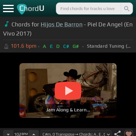
C
U
hord
Chords for
Hijos De Barron
- Piel De Angel (En
Vivo 2017)
101.6
bpm
Standard Tuning (EADGBE)
A
E
D
C#
G#
Jam Along & Learn...
102
BPM