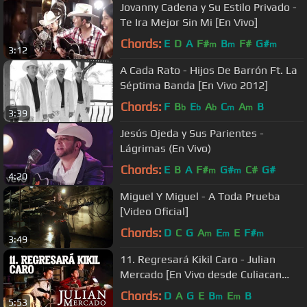
Jovanny Cadena y Su Estilo Privado -
Te Ira Mejor Sin Mi [En Vivo]
Chords:
E
D
A
F#
B
F#
G#
m
m
m
3:12
A Cada Rato - Hijos De Barrón Ft. La
Séptima Banda [En Vivo 2012]
Chords:
F
B
E
A
C
A
B
b
b
b
m
m
3:39
Jesús Ojeda y Sus Parientes -
Lágrimas (En Vivo)
Chords:
E
B
A
F#
G#
C#
G#
m
m
4:20
Miguel Y Miguel - A Toda Prueba
[Video Oficial]
Chords:
D
C
G
A
E
E
F#
m
m
m
3:49
11. Regresará Kikil Caro - Julian
Mercado [En Vivo desde Culiacan
2015 con Tololoche]
Chords:
D
A
G
E
B
E
B
m
m
5:53