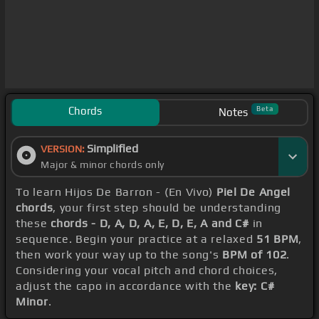
Chords
Beta
Notes
Simplified
VERSION:
Major & minor chords only
To learn Hijos De Barron - (En Vivo)
Piel De Angel
chords
, your first step should be understanding
these
chords - D, A, D, A, E, D, E, A and C#
in
sequence. Begin your practice at a relaxed
51 BPM
,
then work your way up to the song's
BPM of 102
.
Considering your vocal pitch and chord choices,
adjust the capo in accordance with the
key: C#
Minor
.