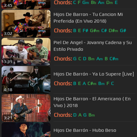
Chords:
C
F
G
B
A
D
E
m
b
m
m
3:45
Hijos De Barron - Tu Cancion Mi
Preferida (En Vivo 2018)
Chords:
B
E
F#
G#
C#
D#
G#
m
m
3:02
Piel De Angel - Jovanny Cadena y Su
Estilo Privado
Chords:
G
C
D
B
A
B
C#
m
m
m
3:39
Hijos De Barrón - Ya Lo Supere [Live]
Chords:
B
E
A
C#
B
F
C
m
m
4:18
Hijos De Barron - El Americano ( En
Vivo ) 2018
Chords:
D
A
G
B
m
3:21
Hijos De Barrón - Hubo Beso