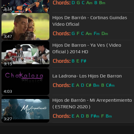
Chords:
D
G
C
A
B
B
m
m
3:14
Hijos De Barrón - Cortinas Guindas
Vídeo Oficial
Chords:
G
F
C
A
F
D
m
m
m
3:47
Hijos De Barron - Ya Ves ( Video
Oficial ) 2014 HD
Chords:
B
E
F#
3:15
La Ladrona- Los Hijos De Barron
Chords:
E
A
D
C#
B
B
C#
m
m
4:03
Hijos de Barrón - Mi Arrepentimiento
( ESTRENO 2020 )
Chords:
E
A
D
B
F#
F
B
m
m
3:27