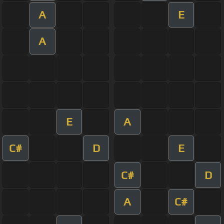
A
E
A
E
A
C#
D
E
C#
D
A
C#