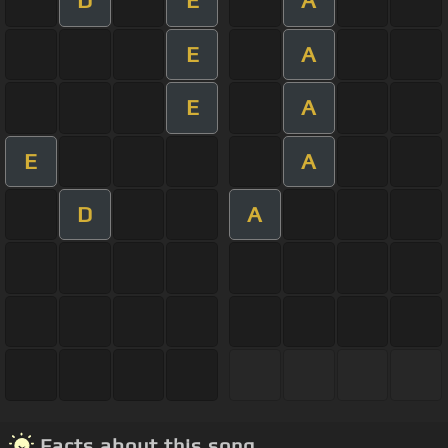
D
E
A
E
A
E
A
E
A
D
A
Facts about this song