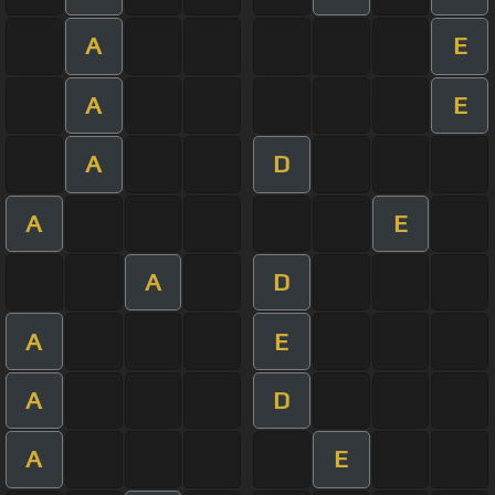
A
E
A
E
A
D
A
E
A
D
A
E
A
D
A
E