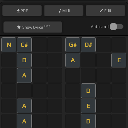
PDF
Midi
Edit
Hint
Autoscroll
Show
Lyrics
N
C#
G#
D#
D
A
E
A
D
A
E
A
D