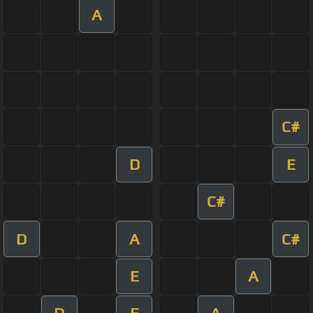
A
C#
D
E
C#
D
A
C#
E
A