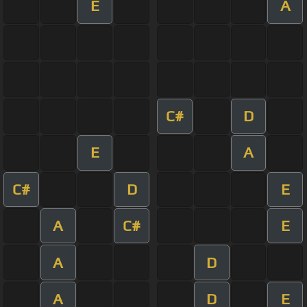
E
A
C#
D
E
A
C#
D
E
A
C#
E
A
D
A
D
E