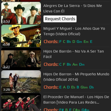
Alegres De La Sierra - Si Dios Me
Lleva Con Él
Request Chords
3:53
Miguel Y Miguel - Los Años Que Yo
Tengo (Video Oficial)
Chords:
F
C
B
D
G
E
E
b
m
m
2:58
Hijos De Barrón - No Va A Ser Tan
Fácil
Chords:
C
F
B
A
D
b
m
m
3:21
Hijos De Barron - Mi Pequeño Mundo
(Video Oficial 2014)
Chords:
E
A
D
E
B
G
D
b
bm
b
3:26
El Proceder De Manuel - Los Hijos De
Barron [Video Para Las Redes
Sociales]
Chords:
F#
B
E
C#
G#
m
m