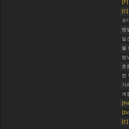
[F]
[C]
솟
땡
일
물
밤
흐
한
가
계
[F
[D
[C]