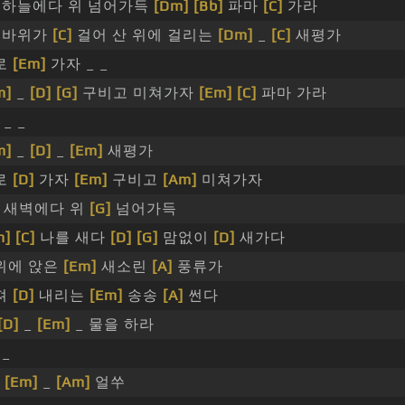
하늘에다 위 넘어가득
[Dm]
[Bb]
파마
[C]
가라
바위가
[C]
걸어 산 위에 걸리는
[Dm]
_
[C]
새평가
로
[Em]
가자 _ _
m]
_
[D]
[G]
구비고 미쳐가자
[Em]
[C]
파마 가라
_ _
m]
_
[D]
_
[Em]
새평가
로
[D]
가자
[Em]
구비고
[Am]
미쳐가자
새벽에다 위
[G]
넘어가득
m]
[C]
나를 새다
[D]
[G]
맘없이
[D]
새가다
위에 앉은
[Em]
새소린
[A]
풍류가
져
[D]
내리는
[Em]
송송
[A]
썬다
[D]
_
[Em]
_ 물을 하라
_
_
[Em]
_
[Am]
얼쑤