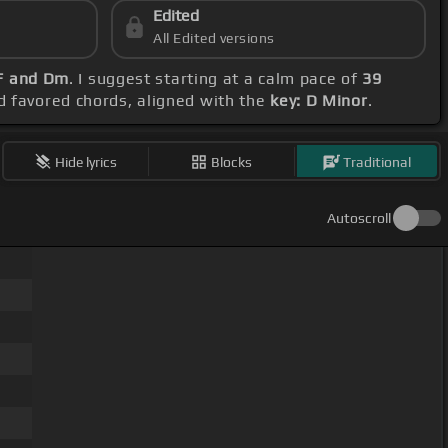
Edited
All Edited versions
 F and Dm
. I suggest starting at a calm pace of
39
nd favored chords, aligned with the
key: D Minor
.
Hide lyrics
Blocks
Traditional
Autoscroll