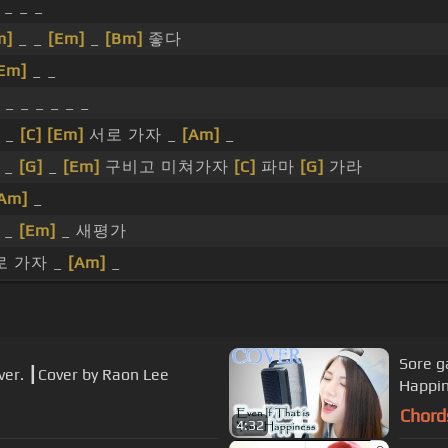
_ _ _
m]
_ _
[Em]
_
[Bm]
좋다
Em]
_ _
 _ _ _ _ _ _
_ _
[C]
[Em]
서로 가자 _
[Am]
_
_
[G]
_
[Em]
구비고 미쳐가자
[C]
파마
[G]
가라
Am]
_
_
[Em]
_ 새평가
로 가자 _
[Am]
_
Sore g
. ┃Cover by Raon Lee
Happin
Chord
4:32