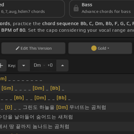
ed
Bass
s 6,7,aug,hdim7 chords
Advance chords for bass
rds
, practice the
chord sequence Bb, C, Dm, Bb, F, G, C,
s
BPM of 80
. Set the capo considering your vocal range a
Edit
This Version
Gold
.
Dm
+0
Key:
Dm]
_ _ _ _ _ _ _ _
_
[Gm]
_ _ _ _
[Dm]
_
[Bb]
_
_ _ _
[Bb]
_ _
[Dm]
_ _
[Bb]
_
_
[D]
_ _ 그린도 하늘을
[Dm]
무너뜨는 곰처럼
수단을 날아들어 숨어드는 새처럼
에서 땅 끝까지 놈나드는 곰처럼