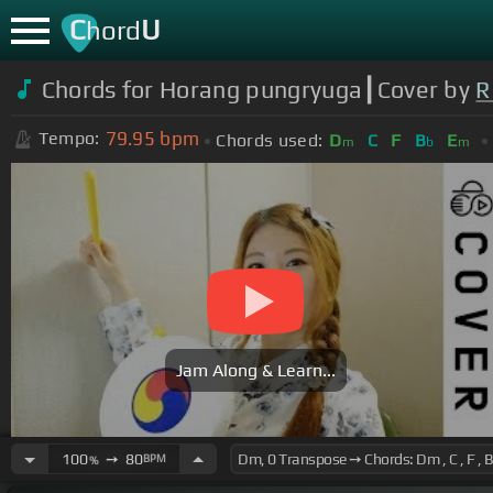
C
U
hord
Chords for Horang pungryuga┃Cover by
R
79.95
bpm
Tempo:
Chords used:
D
C
F
B
E
m
b
m
Jam Along & Learn...
100
➙
80
BPM
%