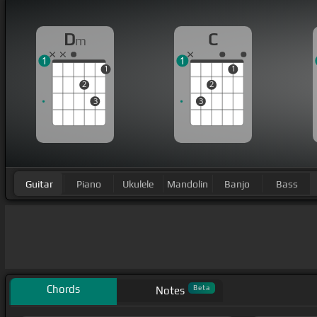
D
C
m
1
1
1
1
2
2
3
3
Guitar
Piano
Ukulele
Mandolin
Banjo
Bass
Chords
Beta
Notes