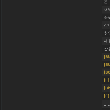
온
새
꽃
강
휘
세
산
[Bb
[Bb
[Bb
[F]
[Bb
[C]
_ 