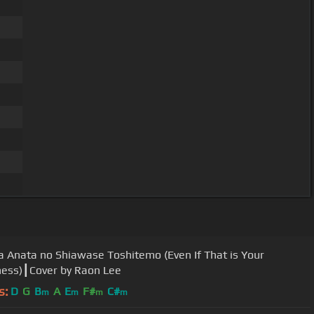
a Anata no Shiawase Toshitemo (Even If That is Your
ess)┃Cover by Raon Lee
s:
D
G
B
A
E
F#
C#
m
m
m
m