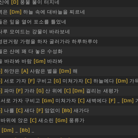
 산에
[D]
풍물 불이 터지네
벽은
[Dm]
하늘 속에 대바늘을 찌르네
들은 잎을 열어 포소를 틀었네
나루 모여드는 강물이 바라보네
영편거랑 가령을 하자 굴러가라 하루하루야
월은 산에 꽤 다 놓은 수성화
을 바라봐 바람
[Gm]
바라봐
]
하얀은
[A]
사람은 별을
[Dm]
해
]
서로 가자
[F]
구비고
[G]
미쳐가자
[C]
하늘에다
[Dm]
가
]
파마
[F]
가라
[G]
산 위에
[C]
[Dm]
걸리는 새평가
서로 가자 구비고
[Gm]
미쳐가자
[C]
새벽에다
[F]
_
[Dm]
]
나를
[C]
새다
[F]
맘없이
[Bb]
새가다
바위에 앉은
[C]
새소린
[Gm]
풍류가
_
[Dm]
_
[Bb]
_