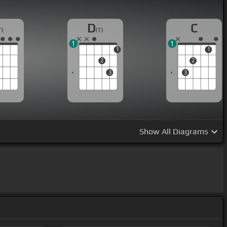
D
C
m
m
1
1
1
1
2
2
3
3
Show
All Diagrams