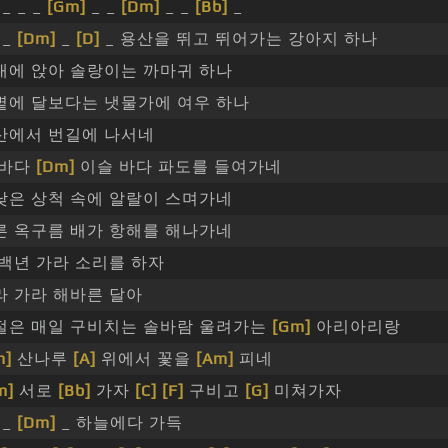
_ _ _
[Gm]
_ _
[Dm]
_ _
[Bb]
_
_
[Dm]
_
[D]
_ 용산을 뛰고 뛰어가는 강아지 하나
대에 앉아 솔랑이는 까마귀 하나
볕에 달보다는 냇물가에 여우 하나
산에서 번길에 나서네
 바다
[Dm]
이슬 바다 파도를 들여가네
낮은 상척 속에 알랄이 스며가네
른 옥구름 배가 항해를 해나가네
 백년 가라 소리를 하자
라 가라 해바른 달아
절은 매일 구비치는 솔바람 울려가는
[Gm]
아리아리랑
m]
산나루
[A]
위에서 꽃을
[Am]
피네
m]
서로
[Bb]
가자
[C]
[F]
구비고
[G]
미쳐가자
_
[Dm]
_ 하늘에다 가득