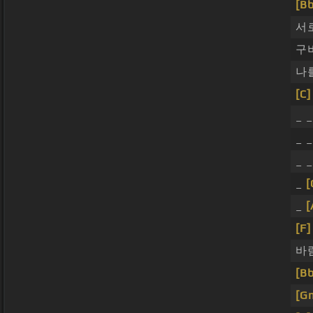
[Bb
서
구
나
[C]
_ 
_ 
_ 
_
[
_
[
[F]
바
[Bb
[G