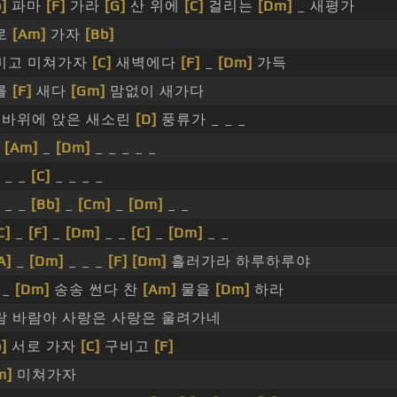
]
파마
[F]
가라
[G]
산 위에
[C]
걸리는
[Dm]
_ 새평가
로
[Am]
가자
[Bb]
비고 미쳐가자
[C]
새벽에다
[F]
_
[Dm]
가득
를
[F]
새다
[Gm]
맘없이 새가다
바위에 앉은 새소린
[D]
풍류가 _ _ _
_
[Am]
_
[Dm]
_ _ _ _ _
_ _ _
[C]
_ _ _ _
_ _ _
[Bb]
_
[Cm]
_
[Dm]
_ _
C]
_
[F]
_
[Dm]
_ _
[C]
_
[Dm]
_ _
A]
_
[Dm]
_ _ _
[F]
[Dm]
흘러가라 하루하루야
_
[Dm]
송송 썬다 찬
[Am]
물을
[Dm]
하라
람 바람아 사랑은 사랑은 울려가네
]
서로 가자
[C]
구비고
[F]
m]
미쳐가자