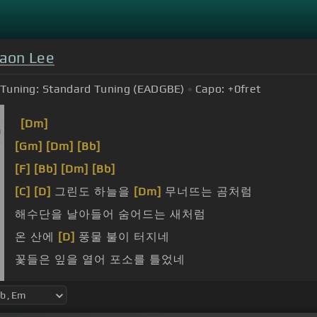
aon Lee
Tuning:
Standard Tuning (EADGBE)
Capo:
+0
fret
[Dm]
[Gm]
[Dm]
[Bb]
[F]
[Bb]
[Dm]
[Bb]
[C]
[D]
그린도 하늘을
[Dm]
무너뜨는 곰처럼
해수단을 날아들어 숨어드는 새처럼
온 산에
[D]
풍물 불이 터지네
꽃들은 잎을 열어 포소를 틀었네
휘영편거랑 가령을 하자 굴러가라 하루하루야