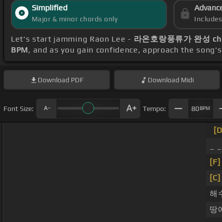
Simplified
Advanc
Major & minor chords only
Include
Let's start jamming Raon Lee -
라온호랑풍류가 완성 cho
BPM
, and as you gain confidence, approach the song'
Download
PDF
Download
Midi
Font Size:
Tempo:
80
BPM
[
_ 
[F]
[C]
해
땅