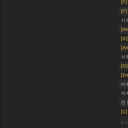
[F]
[F]
서
[A
[G]
[A
서
[D]
[E
바
꺼
찬
[C]
_ 