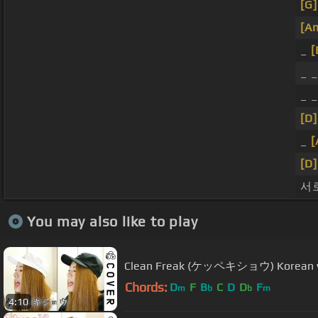
[G]
[A
_
[
_ _
_ 
[D]
_
[
[D]
서
You may also like to play
Clean Freak (ケッペキショウ) Korean ver
Chords:
D
F
B
C
D
D
F
m
b
b
m
4:10