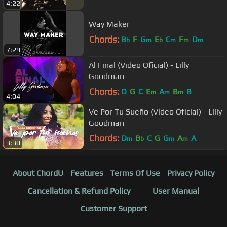
4:22
Way Maker
Chords:
B
F
G
E
C
F
D
b
m
b
m
m
m
7:29
Al Final (Video Oficial) - Lilly
Goodman
Chords:
D
G
C
E
A
B
B
m
m
m
4:04
Ve Por Tu Sueño (Video Oficial) - Lilly
Goodman
Chords:
D
B
C
G
G
A
A
m
b
m
m
3:30
About ChordU
Features
Terms Of Use
Privacy Policy
Cancellation & Refund Policy
User Manual
Customer Support