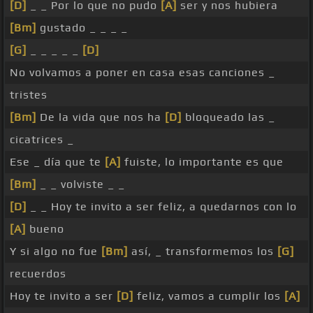
[D]
_ _ Por lo que no pudo
[A]
ser y nos hubiera
[Bm]
gustado _ _ _ _
[G]
_ _ _ _ _
[D]
No volvamos a poner en casa esas canciones _
tristes
[Bm]
De la vida que nos ha
[D]
bloqueado las _
cicatrices _
Ese _ día que te
[A]
fuiste, lo importante es que
[Bm]
_ _ volviste _ _
[D]
_ _ Hoy te invito a ser feliz, a quedarnos con lo
[A]
bueno
Y si algo no fue
[Bm]
así, _ transformemos los
[G]
recuerdos
Hoy te invito a ser
[D]
feliz, vamos a cumplir los
[A]