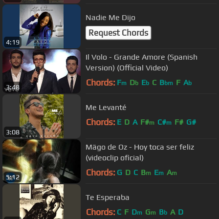
Nadie Me Dijo
Request Chords
4:19
Il Volo - Grande Amore (Spanish
Version) (Official Video)
Chords:
F
D
E
C
B
F
A
m
b
b
bm
b
3:48
Me Levanté
Chords:
E
D
A
F#
C#
F#
G#
m
m
3:08
Mägo de Oz - Hoy toca ser feliz
(videoclip oficial)
Chords:
G
D
C
B
E
A
m
m
m
5:12
Te Esperaba
Chords:
C
F
D
G
B
A
D
m
m
b