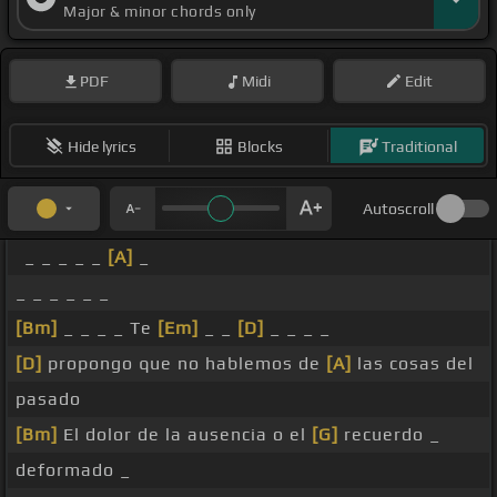
Major & minor chords only
PDF
Midi
Edit
Hide lyrics
Blocks
Traditional
Autoscroll
_ _ _ _ _
[A]
_
_ _ _ _ _ _
[Bm]
_ _ _ _ Te
[Em]
_ _
[D]
_ _ _ _
[D]
propongo que no hablemos de
[A]
las cosas del
pasado
[Bm]
El dolor de la ausencia o el
[G]
recuerdo _
deformado _