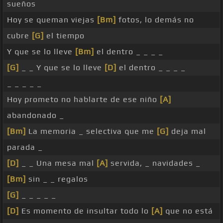
sueños
Hoy se queman viejas
[Bm]
fotos, lo demás no
cubre
[G]
el tiempo
Y que se lo lleve
[Bm]
el dentro _ _ _ _
[G]
_ _ Y que se lo lleve
[D]
el dentro _ _ _ _
_ _ _ _ _
Hoy prometo no hablarte de ese niño
[A]
abandonado _
[Bm]
La memoria _ selectiva que me
[G]
deja mal
parada _
[D]
_ _ Una mesa mal
[A]
servida, _ navidades _
[Bm]
sin _ _ regalos
[G]
_ _ _ _ _
[D]
Es momento de insultar todo lo
[A]
que no está