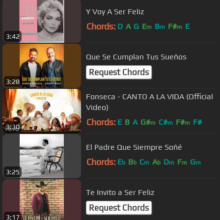
Y Voy A Ser Feliz
Chords:
D
A
G
E
B
F#
E
m
m
m
3:42
Que Se Cumplan Tus Sueños
Request Chords
3:28
Fonseca - CANTO A LA VIDA (Official
Video)
Chords:
E
B
A
G#
C#
F#
F#
m
m
m
3:30
El Padre Que Siempre Soñé
Chords:
E
B
C
A
D
F
G
b
b
m
b
m
m
m
3:25
Te Invito a Ser Feliz
Request Chords
3:17