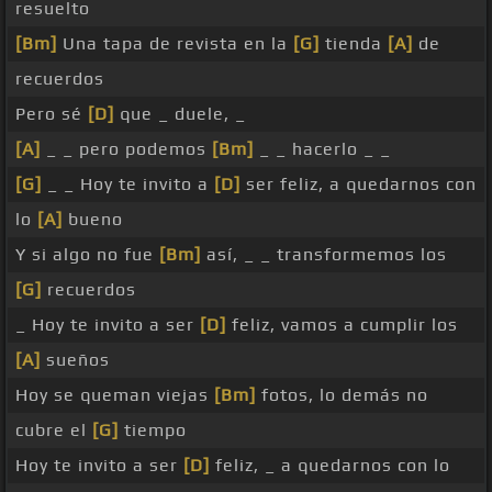
resuelto
[Bm]
Una tapa de revista en la
[G]
tienda
[A]
de
recuerdos
Pero sé
[D]
que _ duele, _
[A]
_ _ pero podemos
[Bm]
_ _ hacerlo _ _
[G]
_ _ Hoy te invito a
[D]
ser feliz, a quedarnos con
lo
[A]
bueno
Y si algo no fue
[Bm]
así, _ _ transformemos los
[G]
recuerdos
_ Hoy te invito a ser
[D]
feliz, vamos a cumplir los
[A]
sueños
Hoy se queman viejas
[Bm]
fotos, lo demás no
cubre el
[G]
tiempo
Hoy te invito a ser
[D]
feliz, _ a quedarnos con lo