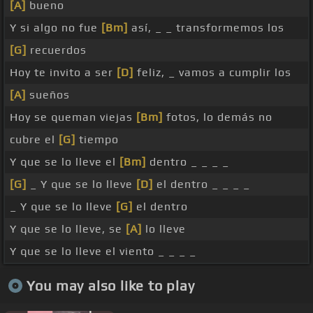
[A]
bueno
Y si algo no fue
[Bm]
así, _ _ transformemos los
[G]
recuerdos
Hoy te invito a ser
[D]
feliz, _ vamos a cumplir los
[A]
sueños
Hoy se queman viejas
[Bm]
fotos, lo demás no
cubre el
[G]
tiempo
Y que se lo lleve el
[Bm]
dentro _ _ _ _
[G]
_ Y que se lo lleve
[D]
el dentro _ _ _ _
_ Y que se lo lleve
[G]
el dentro
Y que se lo lleve, se
[A]
lo lleve
Y que se lo lleve el viento _ _ _ _
You may also like to play