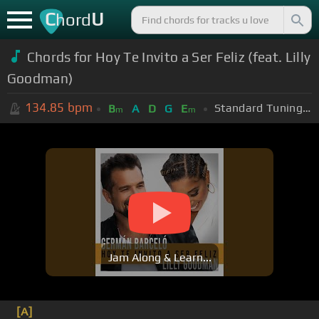
C
U
hord
Chords for Hoy Te Invito a Ser Feliz (feat. Lilly
Goodman)
134.85
bpm
Standard Tuning (EADGBE)
B
A
D
G
E
m
m
Jam Along & Learn...
[A]