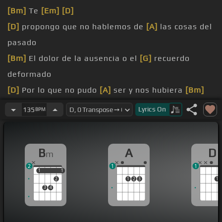
[Bm]
Te
[Em]
[D]
[D]
propongo que no hablemos de
[A]
las cosas del
pasado
[Bm]
El dolor de la ausencia o el
[G]
recuerdo
deformado
[D]
Por lo que no pudo
[A]
ser y nos hubiera
[Bm]
gustado
Lyrics
On
135
BPM
[G]
[D]
No volvamos a poner en casa esas canciones
B
A
D
m
tristes
2
1
1
[Bm]
De la vida que nos ha
[D]
bloqueado las
1
1
1
1
2
1
2
3
1
cicatrices
3
4