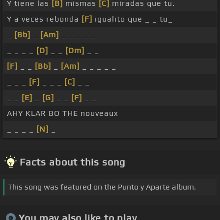
Y tiene las
[B]
mismas
[C]
miradas que tu.
Y a veces rebonda
[F]
igualito que _ _ tu_
_
[Bb]
_
[Am]
_ _ _ _ _
_ _ _ _
[D]
_ _
[Dm]
_ _
[F]
_ _
[Bb]
_
[Am]
_ _ _ _ _
_ _ _
[F]
_ _ _
[C]
_ _
_ _
[E]
_
[G]
_ _
[F]
_ _
AHY KLAR BO THE nouveaux
_ _ _ _
[N]
_
Facts about this song
This song was featured on the Punto y Aparte album.
You may also like to play