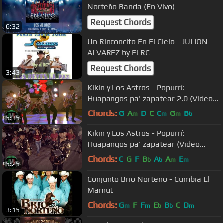
Norteño Banda (En Vivo)
Request Chords
6:32
Un Rinconcito En El Cielo - JULION
ALVAREZ by El RC
Request Chords
3:43
Kikin y Los Astros - Popurrí:
Huapangos pa' zapatear 2.0 (Video
Oficial)
Chords:
G
A
D
C
C
G
B
m
m
m
b
5:35
Kikin y Los Astros - Popurrí:
Huapangos pa' zapatear (Video
Oficial)
Chords:
C
G
F
B
A
A
E
b
b
m
m
5:25
Conjunto Brio Norteno - Cumbia El
Mamut
Chords:
G
F
F
E
B
C
D
m
m
b
b
m
3:15