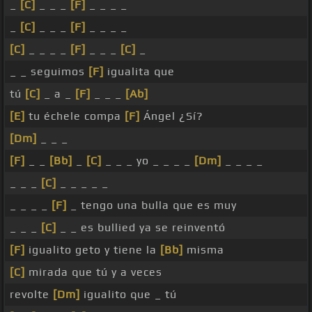
_
[C]
_ _ _
[F]
_ _ _ _
_
[C]
_ _ _
[F]
_ _ _ _
[C]
_ _ _ _
[F]
_ _ _
[C]
_
_ _ seguimos
[F]
igualita que
tú
[C]
_ a _
[F]
_ _ _
[Ab]
[E]
tu échele compa
[F]
Ángel ¿Sí?
[Dm]
_ _ _
[F]
_ _
[Bb]
_
[C]
_ _ _ yo _ _ _ _
[Dm]
_ _ _ _
_ _ _
[C]
_ _ _ _ _
_ _ _ _
[F]
_ tengo una bulla que es muy
_ _ _
[C]
_ _ es bullied ya se reinventó
[F]
igualito geto y tiene la
[Bb]
misma
[C]
mirada que tú y a veces
revolte
[Dm]
igualito que _ tú