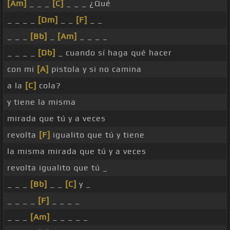
[Am]
_ _ _
[C]
_ _ _ ¿Qué
_ _ _ _
[Dm]
_ _
[F]
_ _
_ _ _
[Bb]
_
[Am]
_ _ _ _
_ _ _ _
[Db]
_ cuando sí haga qué hacer
con mi
[A]
pistola y si no camina
a la
[C]
cola?
y tiene la misma
mirada que tú y a veces
revolta
[F]
igualito que tú y tiene
la misma mirada que tú y a veces
revolta igualito que tú _
_ _ _
[Bb]
_ _
[C]
y _
_ _ _ _
[F]
_ _ _ _
_ _ _
[Am]
_ _ _ _ _