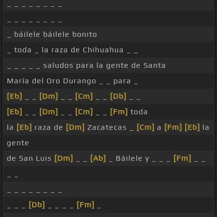
_ _ _ _ _ _ _ _
_ _ _ _ _ _ _ _
_ báilele báilele bonito
_ toda _ la raza de Chihuahua _ _
_ _ _ _ _ saludos para la gente de Santa
María del Oro Durango _ _ para _
[Eb]
_ _
[Dm]
_ _
[Cm]
_ _
[Db]
_ _
[Eb]
_ _
[Dm]
_ _
[Cm]
_ _
[Fm]
toda
la
[Eb]
raza de
[Dm]
Zacatecas _
[Cm]
a
[Fm]
[Eb]
la
gente
de San Luis
[Dm]
_ _
[Ab]
_ Báilele y _ _ _
[Fm]
_ _
_ _
_ _ _ _ _ _ _ _
_ _ _
[Db]
_ _ _ _
[Fm]
_