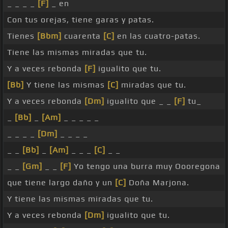
_ _ _ _
[F]
_ en
Con tus orejas, tiene garas y patas.
Tienes
[Bbm]
cuarenta
[C]
en las cuatro-patas.
Tiene las mismas miradas que tu.
Y a veces rebonda
[F]
igualito que tu.
[Bb]
Y tiene las mismas
[C]
miradas que tu.
Y a veces rebonda
[Dm]
igualito que _ _
[F]
tu_
_
[Bb]
_
[Am]
_ _ _ _ _
_ _ _ _
[Dm]
_ _ _ _
_ _
[Bb]
_
[Am]
_ _ _
[C]
_ _
_ _
[Gm]
_ _
[F]
Yo tengo una burra muy Oooregona
que tiene largo daño y un
[C]
Doña Marjona.
Y tiene las mismas miradas que tu.
Y a veces rebonda
[Dm]
igualito que tu.