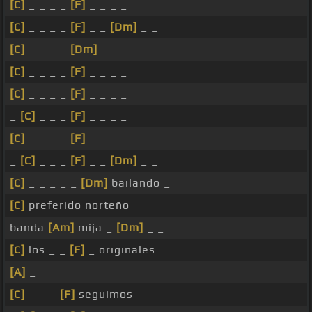
[C]
_ _ _ _
[F]
_ _ _ _
[C]
_ _ _ _
[F]
_ _
[Dm]
_ _
[C]
_ _ _ _
[Dm]
_ _ _ _
[C]
_ _ _ _
[F]
_ _ _ _
[C]
_ _ _ _
[F]
_ _ _ _
_
[C]
_ _ _
[F]
_ _ _ _
[C]
_ _ _ _
[F]
_ _ _ _
_
[C]
_ _ _
[F]
_ _
[Dm]
_ _
[C]
_ _ _ _ _
[Dm]
bailando _
[C]
preferido norteño
banda
[Am]
mija _
[Dm]
_ _
[C]
los _ _
[F]
_ originales
[A]
_
[C]
_ _ _
[F]
seguimos _ _ _