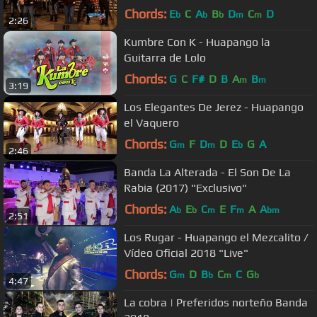
Chords:
E
C
A
B
D
C
D
b
b
b
m
m
2:26
Kumbre Con K - Huapango la
Guitarra de Lolo
Chords:
G
C
F#
D
B
A
B
m
m
3:19
Los Elegantes De Jerez - Huapango
el Vaquero
Chords:
G
F
D
D
E
G
A
m
m
b
2:46
Banda La Alterada - El Son De La
Rabia (2017) "Exclusivo"
Chords:
A
E
C
E
F
A
A
b
b
m
m
bm
2:51
Los Rugar - Huapango el Mezcalito /
Vídeo Oficial 2018 "Live"
Chords:
G
D
B
C
C
G
m
b
m
b
4:47
La cobra | Preferidos norteño Banda