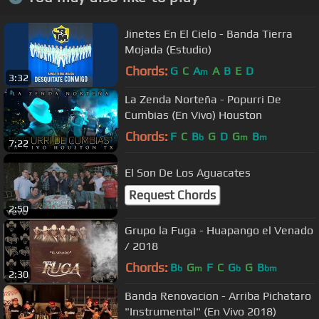
Jinetes En El Cielo - Banda Tierra
Mojada (Estudio)
Chords:
G
C
A
A
B
E
D
m
3:32
La Zenda Norteña - Popurri De
Cumbias (En Vivo) Houston
Chords:
F
C
B
G
D
G
B
b
m
m
7:22
El Son De Los Aguacates
Request Chords
2:50
Grupo la Fuga - Huapango el Venado
/ 2018
Chords:
B
G
F
C
G
G
B
b
m
b
bm
2:30
Banda Renovacion - Arriba Pichataro
"Instrumental" (En Vivo 2018)