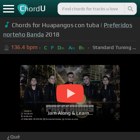
C
U
hord
Chords for Huapangos con tuba |
Preferidos
norteño Banda
2018
136.4
bpm
Standard Tuning (EADGBE)
C
F
D
A
B
m
m
b
Jam Along & Learn...
¿Qué