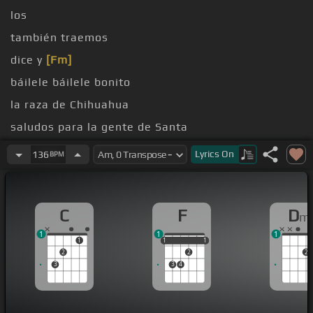
los
también traemos
dice y
[Fm]
báilele báilele bonito
la raza de Chihuahua
saludos para la gente de Santa
[Eb]
[Dm]
[Cm]
[Db]
Lyrics
On
136
BPM
C
F
D
m
1
1
1
1
1
1
1
1
1
2
2
2
3
3
4