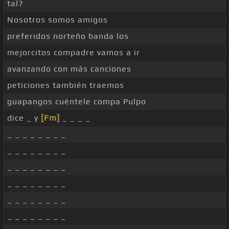
tal?
Nosotros somos amigos
preferidos norteño banda los
mejorcitos compadre vamos a ir
avanzando con más canciones
peticiones también traemos
guapangos cuéntele compa Pulpo
dice _ y
[Fm]
_ _ _ _
_ _ _ _ _ _ _ _
_ _ _ _ _ _ _ _
_ _ _ _ _ _ _ _
_ _ _ _ _ _ _ _
_ _ _ _ _ _ _ _
_ _ _ _ _ _ _ _