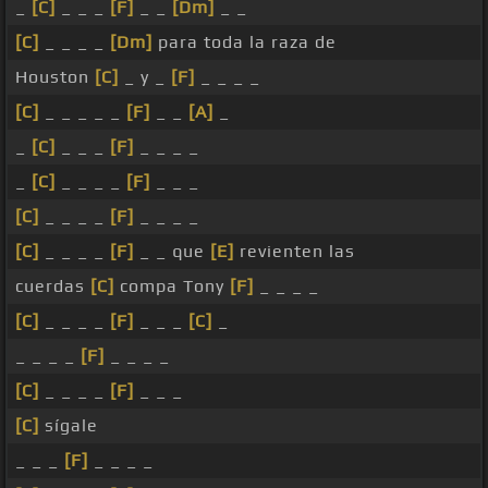
_
[C]
_ _ _
[F]
_ _
[Dm]
_ _
[C]
_ _ _ _
[Dm]
para toda la raza de
Houston
[C]
_ y _
[F]
_ _ _ _
[C]
_ _ _ _ _
[F]
_ _
[A]
_
_
[C]
_ _ _
[F]
_ _ _ _
_
[C]
_ _ _ _
[F]
_ _ _
[C]
_ _ _ _
[F]
_ _ _ _
[C]
_ _ _ _
[F]
_ _ que
[E]
revienten las
cuerdas
[C]
compa Tony
[F]
_ _ _ _
[C]
_ _ _ _
[F]
_ _ _
[C]
_
_ _ _ _
[F]
_ _ _ _
[C]
_ _ _ _
[F]
_ _ _
[C]
sígale
_ _ _
[F]
_ _ _ _