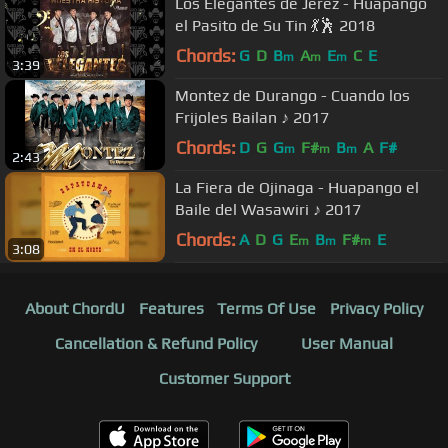
Los Elegantes de Jerez - Huapango
el Pasito de Su Tin 💃🕺 2018
Chords:
G
D
B
A
E
C
E
m
m
m
3:39
Montez de Durango - Cuando los
Frijoles Bailan ♪ 2017
Chords:
D
G
G
F#
B
A
F#
m
m
m
2:43
La Fiera de Ojinaga - Huapango el
Baile del Wasawiri ♪ 2017
Chords:
A
D
G
E
B
F#
E
m
m
m
3:08
About ChordU
Features
Terms Of Use
Privacy Policy
Cancellation & Refund Policy
User Manual
Customer Support