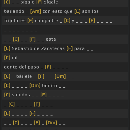
[C]
_ _ sígale
[F]
sígale
bailando _
[Am]
con esto que
[E]
son los
frijolotes
[F]
compadre _
[C]
y _ _ _
[F]
_ _ _ _
_ _ _ _ _ _ _ _
_ _
[C]
_ _
[F]
_ _ esta
[C]
Sebastio de Zacatecas
[F]
para _ _
[C]
mi
gente del paso _
[F]
_ _ _ _
[C]
_ báilele _
[F]
_ _
[Dm]
_ _
[C]
_ _ _ _
[Dm]
bonito _ _
[C]
saludos _ _
[F]
_ _ _ _
_
[C]
_ _ _ _
[F]
_ _ _
[C]
_ _ _ _
[F]
_ _ _ _
_ _
[C]
_ _ _
[F]
_
[Dm]
_ _