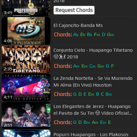
2018
Request Chords
3:49
El Cajoncito-Banda Ms
Chords:
A
E
B
F
D
G
b
b
b
m
m
4:06
Conjunto Cielo - Huapango Tibetano
🤠🕺💃 2018
Chords:
A
E
C
G
G
F
m
m
m
m
2:35
La Zenda Norteña - Se Va Muriendo
Mi Alma (En Vivo) Houston
Chords:
G
D
E
E
B
C
B
m
m
4:11
Los Elegantes de Jerez - Huapango
el Pasito de Su Tin 🤠 Vídeo Oficial
2018
Chords:
G
D
B
A
E
E
m
m
m
2:59
Popurri Huapangos - Los Plakosos