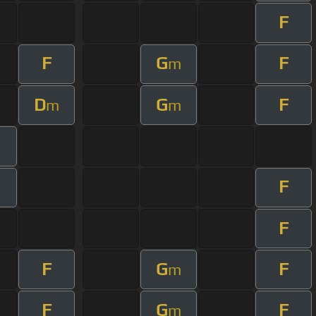
F
F
G
F
m
D
G
F
m
m
F
F
F
G
F
m
F
G
F
m