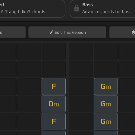
ed
Bass
s 6,7,aug,hdim7 chords
Advance chords for bass
di
Edit
This Version
F
G
m
D
G
m
m
F
G
m