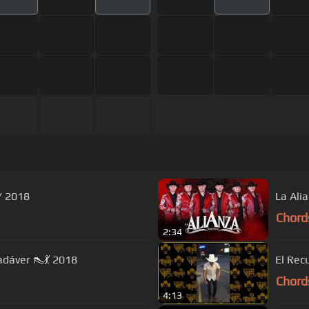
/ 2018
La Ali
Chord
2:34
dáver 👠💃 2018
El Rec
Chord
4:13