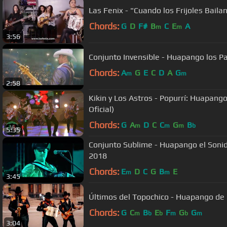
Las Fenix - "Cuando los Frijoles Baila
Chords:
G
D
F#
B
C
E
A
m
m
3:56
Conjunto Invensible - Huapango los Pa
Chords:
A
G
E
C
D
A
G
m
m
2:58
Kikin y Los Astros - Popurrí: Huapango
Oficial)
Chords:
G
A
D
C
C
G
B
m
m
m
b
5:35
Conjunto Sublime - Huapango el Sonido 
2018
Chords:
E
D
C
G
B
E
m
m
3:45
Últimos del Topochico - Huapango de R
Chords:
G
C
B
E
F
G
G
m
b
b
m
b
m
3:04