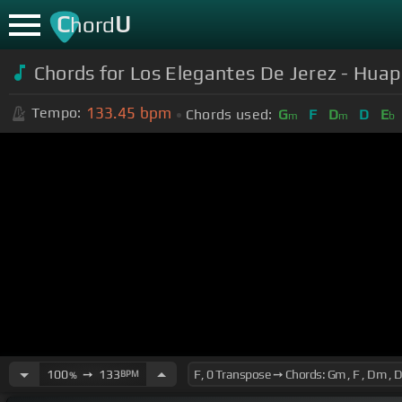
C
U
hord
Chords for Los Elegantes De Jerez - Hua
133.45
bpm
Tempo:
Chords used:
G
F
D
D
E
m
m
b
100
➙
133
BPM
%