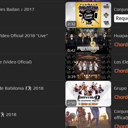
les Bailan ♪ 2017
Conjun
Requ
2:32
ídeo Oficial 2018 "Live"
Huapan
Chord
6:42
 (Video Oficial)
Los El
Chord
3:39
e Babilonia 💃🕺 2018
Grupo 
Chord
2:50
Conjun
🕺 2018
offical)
Chord