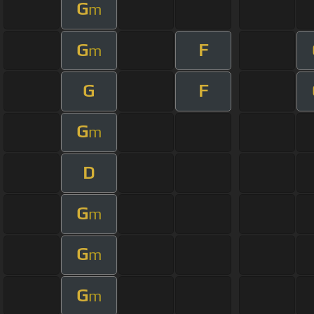
G
m
G
F
m
G
F
G
m
D
G
m
G
m
G
m