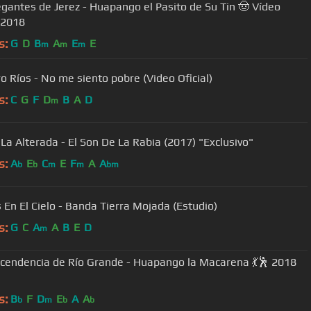
egantes de Jerez - Huapango el Pasito de Su Tin 🤠 Vídeo
l 2018
s:
G
D
B
A
E
E
m
m
m
o Ríos - No me siento pobre (Video Oficial)
s:
C
G
F
D
B
A
D
m
La Alterada - El Son De La Rabia (2017) "Exclusivo"
s:
A
E
C
E
F
A
A
b
b
m
m
bm
s En El Cielo - Banda Tierra Mojada (Estudio)
s:
G
C
A
A
B
E
D
m
cendencia de Río Grande - Huapango la Macarena 💃🕺 2018
s:
B
F
D
E
A
A
b
m
b
b