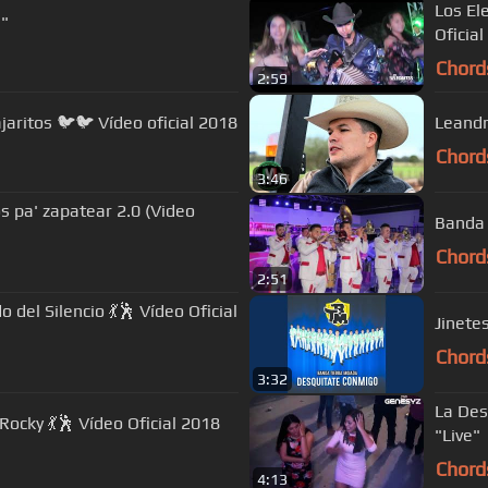
Los El
n"
Oficia
Chord
2:59
jaritos 🐦🐦 Vídeo oficial 2018
Leandr
Chord
3:46
s pa' zapatear 2.0 (Video
Banda 
Chord
2:51
del Silencio 💃🕺 Vídeo Oficial
Jinete
Chord
3:32
La Des
ocky 💃🕺 Vídeo Oficial 2018
"Live"
Chord
4:13