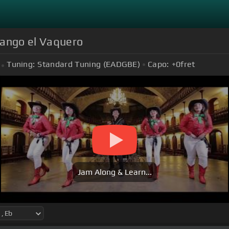
pango el Vaquero
Tuning:
Standard Tuning (EADGBE)
Capo:
+0
fret
Jam Along & Learn...