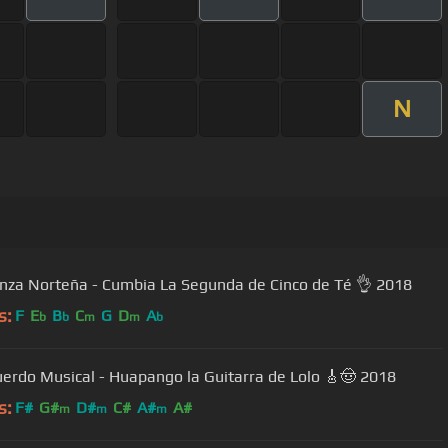
N
anza Norteña - Cumbia La Segunda de Cinco de Té 👌 2018
s:
F
E
B
C
G
D
A
b
b
m
m
b
uerdo Musical - Huapango la Guitarra de Lolo 🎸🤠 2018
s:
F#
G#
D#
C#
A#
A#
m
m
m