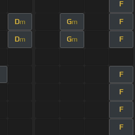
F
D
G
F
m
m
D
G
F
m
m
F
F
F
F