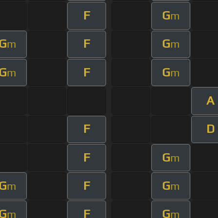
F
G
m
G
F
G
m
m
G
F
G
m
m
A
F
D
F
G
m
G
F
G
m
m
G
F
G
m
m