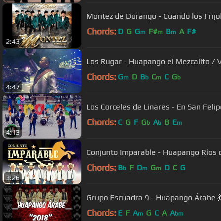
Montez de Durango - Cuando los Frijo
Chords:
D
G
G
F#
B
A
F#
m
m
m
2:43
Los Rugar - Huapango el Mezcalito / V
Chords:
G
D
B
C
C
G
m
b
m
b
4:47
Los Corceles de Linares - En San Felipe
Chords:
C
G
F
G
A
B
E
b
b
m
4:13
Conjunto Imparable - Huapango Ríos d
Chords:
B
F
D
G
D
C
G
b
m
m
3:26
Grupo Escuadra 9 - Huapango Árabe 
Chords:
E
F
A
G
C
A
A
m
bm