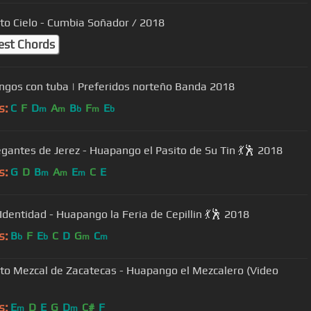
to Cielo - Cumbia Soñador / 2018
est Chords
gos con tuba | Preferidos norteño Banda 2018
s:
C
F
D
A
B
F
E
m
m
b
m
b
egantes de Jerez - Huapango el Pasito de Su Tin 💃🕺 2018
s:
G
D
B
A
E
C
E
m
m
m
Identidad - Huapango la Feria de Cepillin 💃🕺 2018
s:
B
F
E
C
D
G
C
b
b
m
m
to Mezcal de Zacatecas - Huapango el Mezcalero (Video
s:
E
D
E
G
D
C#
F
m
m