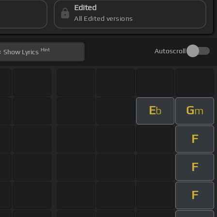
Edited
All Edited versions
Hint
Autoscroll
Show
Lyrics
E
G
b
m
F
F
F