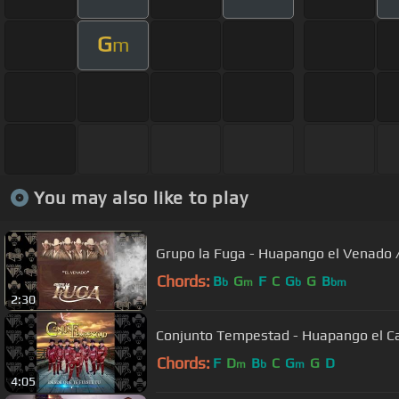
G
m
You may also like to play
Grupo la Fuga - Huapango el Venado 
Chords:
B
G
F
C
G
G
B
b
m
b
bm
2:30
Conjunto Tempestad - Huapango el Ca
Chords:
F
D
B
C
G
G
D
m
b
m
4:05