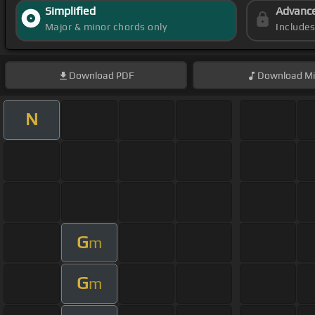
Simplified
Advanc
Major & minor chords only
Include
Download
PDF
Download
Mi
N
G
m
G
m