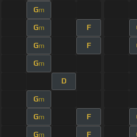
G
m
G
F
m
G
F
m
G
m
D
G
m
G
F
m
G
F
m