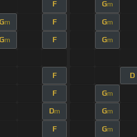
F
G
m
G
F
G
m
m
G
F
G
m
m
F
D
F
G
m
D
G
m
m
F
G
m