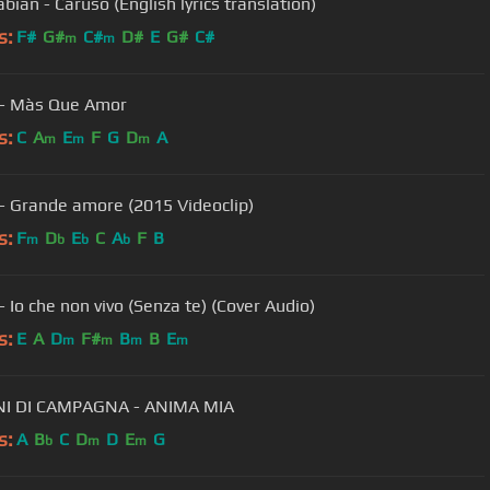
bian - Caruso (English lyrics translation)
s:
F#
G#
C#
D#
E
G#
C#
m
m
o - Màs Que Amor
s:
C
A
E
F
G
D
A
m
m
m
o - Grande amore (2015 Videoclip)
s:
F
D
E
C
A
F
B
m
b
b
b
 - Io che non vivo (Senza te) (Cover Audio)
s:
E
A
D
F#
B
B
E
m
m
m
m
INI DI CAMPAGNA - ANIMA MIA
s:
A
B
C
D
D
E
G
b
m
m