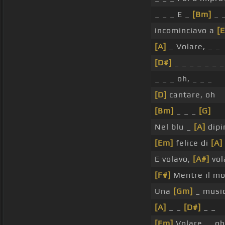
_ _ _ E _
[Bm]
_ 
incominciavo a
[E
[A]
_ Volare, _ _
[D#]
_ _ _ _ _ _ 
_ _ _ oh, _ _ _
[D]
cantare, oh
[Bm]
_ _ _
[G]
Nel blu _
[A]
dipi
[Em]
felice di
[A]
E volavo,
[A#]
vol
[F#]
Mentre il m
Una
[Gm]
_ music
[A]
_ _
[D#]
_ _
[Em]
Volare, _ oh