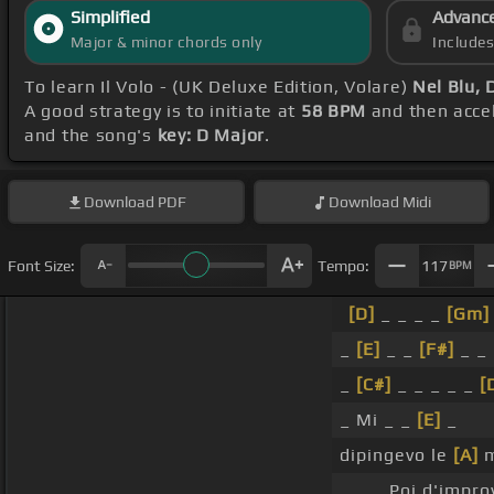
Simplified
Advanc
Major & minor chords only
Include
To learn Il Volo - (UK Deluxe Edition, Volare)
Nel Blu, 
A good strategy is to initiate at
58 BPM
and then accel
and the song's
key: D Major
.
Download
PDF
Download
Midi
Font Size:
Tempo:
117
BPM
[D]
_ _ _ _
[Gm]
_
[E]
_ _
[F#]
_ _
_
[C#]
_ _ _ _ _
[
_ Mi _ _
[E]
_
dipingevo le
[A]
m
_ _ _ Poi d'impr