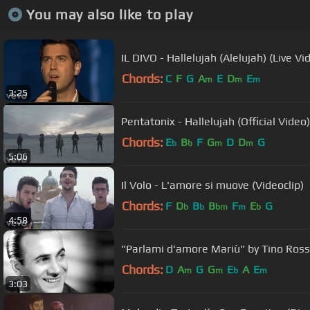
You may also like to play
IL DIVO - Hallelujah (Alelujah) (Live Vi
Chords:
C
F
G
A
E
D
E
m
m
m
3:25
Pentatonix - Hallelujah (Official Video)
Chords:
E
B
F
G
D
D
G
b
b
m
m
5:06
Il Volo - L'amore si muove (Videoclip)
Chords:
F
D
B
B
F
E
G
b
b
bm
m
b
4:58
"Parlami d'amore Mariù" by Tino Ross
Chords:
D
A
G
G
E
A
E
m
m
b
m
3:03