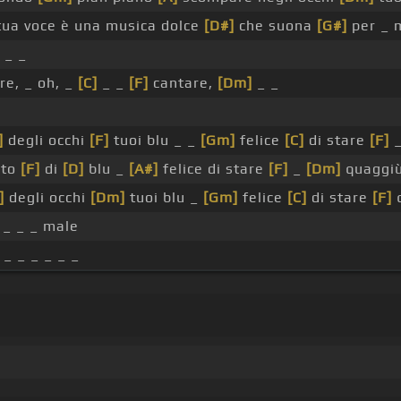
ua voce è una musica dolce
[D#]
che suona
[G#]
per _ 
_ _
re, _ oh, _
[C]
_ _
[F]
cantare,
[Dm]
_ _
]
degli occhi
[F]
tuoi blu _ _
[Gm]
felice
[C]
di stare
[F]
nto
[F]
di
[D]
blu _
[A#]
felice di stare
[F]
_
[Dm]
quaggi
]
degli occhi
[Dm]
tuoi blu _
[Gm]
felice
[C]
di stare
[F]
q
 _ _ _ male
 _ _ _ _ _ _