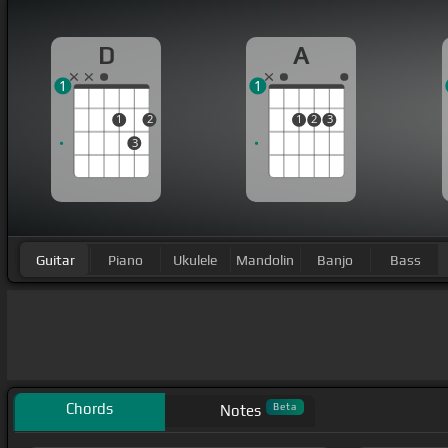
D
A
1
1
1
2
1
2
3
3
Guitar
Piano
Ukulele
Mandolin
Banjo
Bass
Chords
Beta
Notes