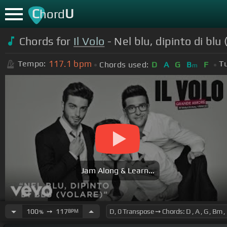
C
U
hord
Chords for
Il Volo
- Nel blu, dipinto di blu
117.1
bpm
Tempo:
T
Chords used:
D
A
G
B
F
m
Jam Along & Learn...
100
➙
117
BPM
%