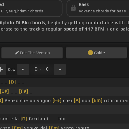
ed
Bass
s 6,7,aug,hdim7 chords
Advance chords for bass
Dipinto Di Blu chords
, begin by getting comfortable with 
erate to the track's regular
speed of 117 BPM
. For a bal
Edit
This Version
Gold
.
D
+0
Key:
_ _
[D]
_ _
[C#]
_ _
[F#]
_
D]
Penso che un sogno
[F#]
così
[A]
non
[Em]
ritorni mai
ani e la
[D]
faccia di _ _ blu
ovviso
[Fm]
venivo dal
[Em]
vento rapito