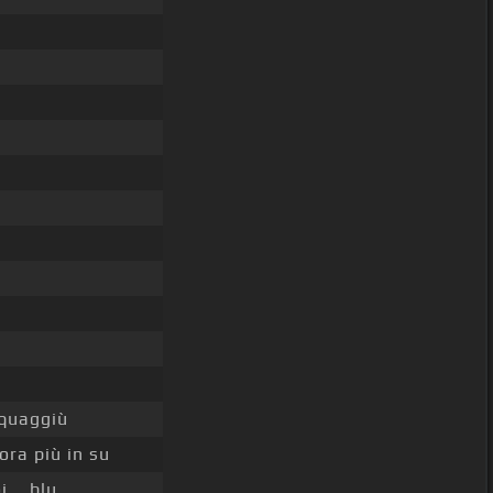
quaggiù
ora più in su
i _ blu