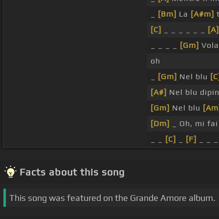
_
[Bm]
La
[A#m]
t
[C]
_ _ _ _ _ _
[A]
_ _ _ _
[Gm]
Vola
oh
_
[Gm]
Nel blu
[C
[A#]
Nel blu dipi
[Gm]
Nel blu
[Am
[Dm]
_ Oh, mi fai
_ _
[C]
_
[F]
_ _ _
Facts about this song
This song was featured on the Grande Amore album.