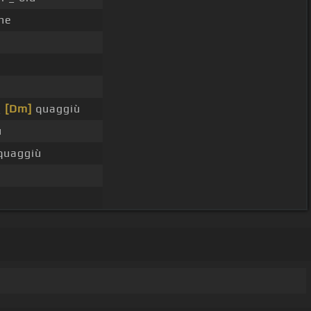
me
_
[Dm]
quaggiù
ù
uaggiù