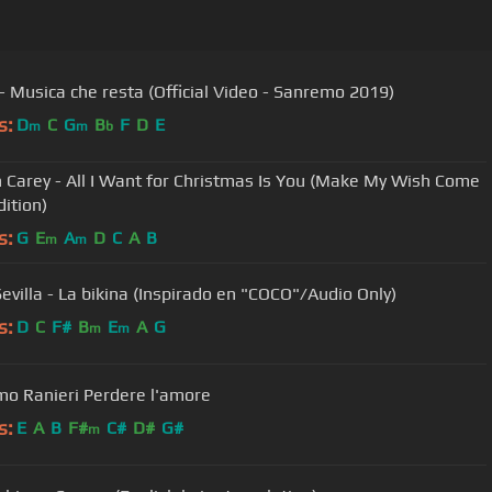
o - Musica che resta (Official Video - Sanremo 2019)
s:
D
C
G
B
F
D
E
m
m
b
 Carey - All I Want for Christmas Is You (Make My Wish Come
dition)
s:
G
E
A
D
C
A
B
m
m
Sevilla - La bikina (Inspirado en "COCO"/Audio Only)
s:
D
C
F#
B
E
A
G
m
m
o Ranieri Perdere l'amore
s:
E
A
B
F#
C#
D#
G#
m