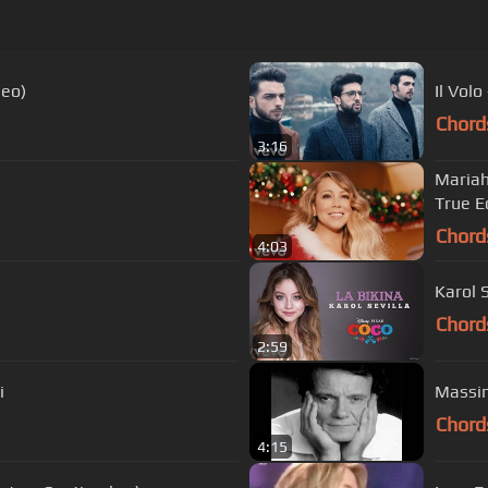
deo)
Il Vol
Chord
3:16
Mariah
True E
Chord
4:03
Karol 
Chord
2:59
i
Massim
Chord
4:15