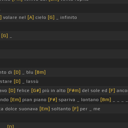
_
]
volare nel
[A]
cielo
[G]
_ infinito
_
[G]
_
nto di
[D]
_ blu
[Bm]
stare
[D]
_ lassù
avo
[D]
felice
[G#]
più in alto
[F#m]
del sole ed
[F]
anco
ondo
[Em]
pian piano
[F#]
spariva _ lontano
[Bm]
_ _ _ _
a dolce suonava
[Em]
soltanto
[F]
per _ me
, _
[D]
_ _