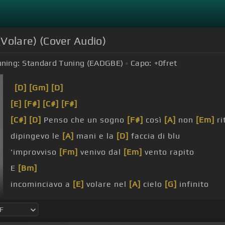
 (Volare) (Cover Audio)
uning:
Standard Tuning (EADGBE)
Capo:
+0
fret
[D]
[Gm]
[D]
[E]
[F#]
[C#]
[F#]
[C#]
[D]
Penso che un sogno
[F#]
così
[A]
non
[Em]
ri
dipingevo le
[A]
mani e la
[D]
faccia di blu
'improvviso
[Fm]
venivo dal
[Em]
vento rapito
E
[Bm]
incominciavo a
[E]
volare nel
[A]
cielo
[G]
infinito
[D#]
[G]