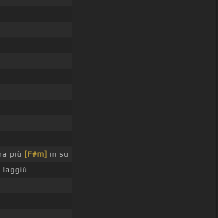
ra più
[F#m]
in su
 laggiù