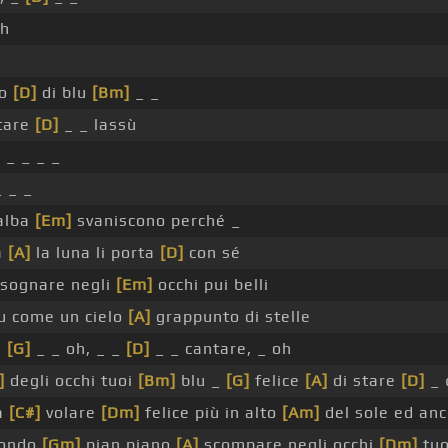
h
to
[D]
di blu
[Bm]
_ _
tare
[D]
_ _ lassù
]
_ _ _ _
 _ _
'alba
[Em]
svaniscono perché _
a
[A]
la luna li porta
[D]
con sé
 sognare negli
[Em]
occhi pui belli
u come un cielo
[A]
grappunto di stelle
_
[G]
_ _ oh, _ _
[D]
_ _ cantare, _ oh
]
degli occhi tuoi
[Bm]
blu _
[G]
felice
[A]
di stare
[D]
_ 
a
[C#]
volare
[Dm]
felice più in alto
[Am]
del sole ed anc
mondo
[Gm]
pian piano
[A]
scompare negli occhi
[Dm]
tuo