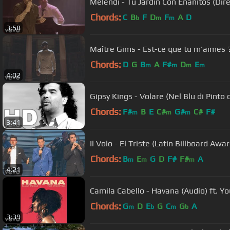
Melendi - Tu Jardín Con Enanitos (Dir
Chords:
C
B
F
D
F
A
D
b
m
m
3:58
Maître Gims - Est-ce que tu m'aimes ? (
Chords:
D
G
B
A
F#
D
E
m
m
m
m
4:02
Gipsy Kings - Volare (Nel Blu di Pinto d
Chords:
F#
B
E
C#
G#
C#
F#
m
m
m
3:41
Il Volo - El Triste (Latin Billboard Awa
Chords:
B
E
G
D
F#
F#
A
m
m
m
4:21
Camila Cabello - Havana (Audio) ft. Y
Chords:
G
D
E
G
C
G
A
m
b
m
b
3:39