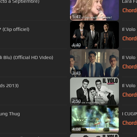
ecto a Septiembre)
Lara Fa
Chord
5:47
Clip officiel)
Il Vol
Chord
4:40
i Blu) (Official HD Video)
Il Vol
Chord
3:45
rds 2013)
Il Volo
Chord
2:50
oung Thug
I CUG
Chord
4:08