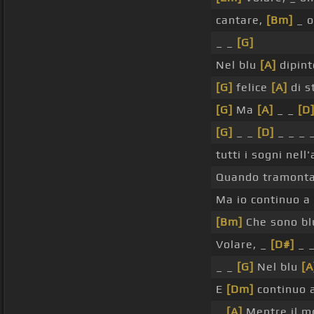
cantare,
[Bm]
_ o
_ _
[G]
Nel blu
[A]
dipin
[G]
felice
[A]
di s
[G]
Ma
[A]
_ _
[D
[G]
_ _
[D]
_ _ _ _
tutti i sogni nell
Quando tramont
Ma io continuo a
[Bm]
Che sono bl
Volare, _
[D#]
_ 
_ _
[G]
Nel blu
[A
E
[Dm]
continuo 
_
[A]
Mentre il 