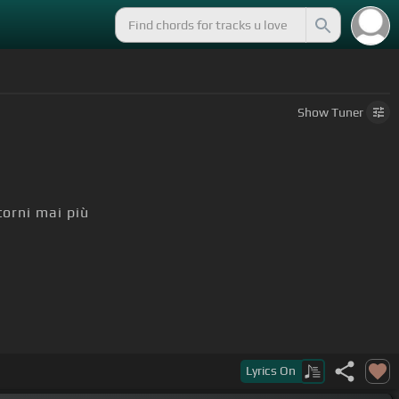
Show
Tuner
torni mai più
Lyrics
On