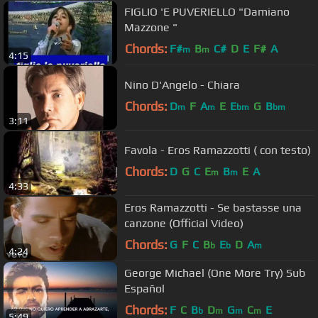
FIGLIO 'E PUVERIELLO "Damiano
Mazzone "
Chords:
F#
B
C#
D
E
F#
A
m
m
4:15
Nino D'Angelo - Chiara
Chords:
D
F
A
E
E
G
B
m
m
bm
bm
3:11
Favola - Eros Ramazzotti ( con testo)
Chords:
D
G
C
E
B
E
A
m
m
4:33
Eros Ramazzotti - Se bastasse una
canzone (Official Video)
Chords:
G
F
C
B
E
D
A
b
b
m
4:24
George Michael (One More Try) Sub
Español
Chords:
F
C
B
D
G
C
E
b
m
m
m
5:49