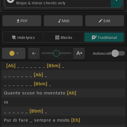
Major & minor chords only
PDF
Midi
Edit
Hide lyrics
Blocks
Traditional
Autoscroll
[Ab]
_ _ _ _ _ _ _
[Bbm]
_
_ _ _ _ _ _ _
[Ab]
_
_ _ _ _ _ _ _
[Bbm]
_
Quante scuse ho inventato
[Ab]
io
_ _ _ _ _ _
[Bbm]
_
Pur di fare _ sempre a modo
[Eb]