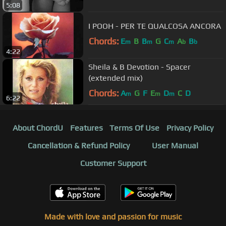
5:08
I POOH - PER TE QUALCOSA ANCORA
Chords:
E
B
B
G
C
A
B
m
m
m
b
b
4:22
Sheila & B Devotion - Spacer
(extended mix)
Chords:
A
G
F
E
D
C
D
m
m
m
6:22
About ChordU
Features
Terms Of Use
Privacy Policy
Cancellation & Refund Policy
User Manual
Customer Support
Made with love and passion for music