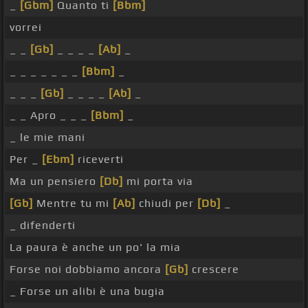
_
[Gbm]
Quanto ti
[Bbm]
vorrei
_ _
[Gb]
_ _ _ _
[Ab]
_
_ _ _ _ _ _ _
[Bbm]
_
_ _ _
[Gb]
_ _ _ _
[Ab]
_
_ _ Apro _ _ _
[Bbm]
_
_ le mie mani
Per _
[Ebm]
riceverti
Ma un pensiero
[Db]
mi porta via
[Gb]
Mentre tu mi
[Ab]
chiudi per
[Db]
_
_ difenderti
La paura è anche un po' la mia
Forse noi dobbiamo ancora
[Gb]
crescere
_ Forse un alibi è una bugia