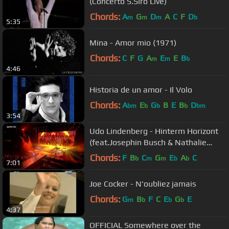
(Concerto S.Siro Live)
Chords:
A
G
D
A
C
F
D
m
m
m
b
5:35
Mina - Amor mio (1971)
Chords:
C
F
G
A
E
E
B
m
m
b
4:46
Historia de un amor - Il Volo
Chords:
A
E
G
B
E
B
D
bm
b
b
b
bm
3:54
Udo Lindenberg - Hinterm Horizont
(feat.Josephin Busch & Nathalie
Dorra)
Chords:
F
B
C
G
E
A
C
b
m
m
b
b
7:01
Joe Cocker - N'oubliez jamais
Chords:
G
B
F
C
E
G
E
m
b
b
b
4:37
OFFICIAL Somewhere over the