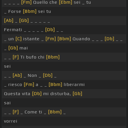
_ _ _ _
[Fm]
Quello che
[Ebm]
sei _ tu
_ Forse
[Bbm]
sei tu
[Ab]
_
[Gb]
_ _ _ _ _
Fermati _ _ _ _ _
[Db]
_ _
_ un
[C]
istante _
[Fm]
[Bbm]
Quando _ _ _
[Db]
_ _
_
[Gb]
mai
_ _
[F]
Ti bufo chi
[Bbm]
sei
_ _
[Ab]
_ Non _
[Db]
_
_ riesco
[Fm]
a _ _
[Bbm]
liberarmi
Questa vita
[Db]
mi disturba,
[Gb]
sai
_ _
[F]
_ Come ti _
[Bbm]
_
vorrei