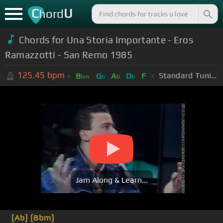
C
U
hord
Chords for Una Storia Importante - Eros
Ramazzotti - San Remo 1985
125.45
bpm
Standard Tuning (EADGBE)
B
G
A
D
F
bm
b
b
b
Jam Along & Learn...
[Ab]
[Bbm]