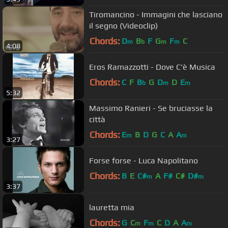
Tiromancino - Immagini che lasciano
il segno (Videoclip)
Chords:
D
B
F
G
F
C
m
b
m
m
4:08
Eros Ramazzotti - Dove C'è Musica
Chords:
C
F
B
G
D
D
E
b
m
m
5:32
Massimo Ranieri - Se bruciasse la
città
Chords:
E
B
D
G
C
A
A
m
m
3:27
Forse forse - Luca Napolitano
Chords:
B
E
C#
A
F#
C#
D#
m
m
3:37
lauretta mia
Chords:
G
C
F
C
D
A
A
m
m
m