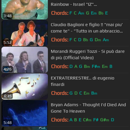
Rainbow - Israel "IZ"
Kamakawiwoʻole
Chords:
F
C
A
G
E
B
E
m
m
b
3:48
Claudio Baglioni e figlio !! "mai piu'
come te" - "Tutto in un abbraccio
live"
Chords:
F
C
D
B
G
D
A
b
m
m
5:52
Morandi Ruggeri Tozzi - Si può dare
di più (Official Video)
Chords:
D
A
G
B
F#
E
B
m
m
m
4:26
EXTRATERRESTRE.. di eugenio
finardi
Chords:
G
D
C
E
B
m
m
4:35
Bryan Adams - Thought I'd Died And
Gone To Heaven
Chords:
A
B
E
C#
F#
G#
D
m
m
5:48