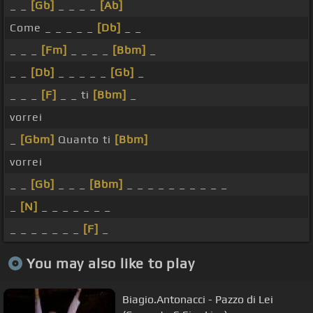
_ _
[Gb]
_ _ _ _
[Ab]
Come _ _ _ _ _
[Db]
_ _
_ _ _
[Fm]
_ _ _ _
[Bbm]
_
_ _
[Db]
_ _ _ _ _
[Gb]
_
_ _ _
[F]
_ _ ti
[Bbm]
_
vorrei
_
[Gbm]
Quanto ti
[Bbm]
vorrei
_ _
[Gb]
_ _ _
[Bbm]
_ _ _ _ _ _ _ _ _ _
_
[N]
_ _ _ _ _ _ _
_ _ _ _ _ _ _
[F]
_
You may also like to play
Biagio.Antonacci - Pazzo di Lei