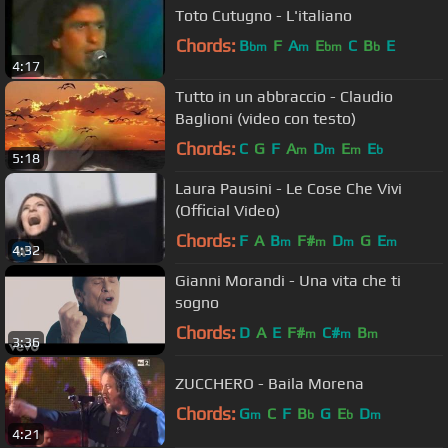
Toto Cutugno - L'italiano
Chords:
B
F
A
E
C
B
E
bm
m
bm
b
4:17
Tutto in un abbraccio - Claudio
Baglioni (video con testo)
Chords:
C
G
F
A
D
E
E
m
m
m
b
5:18
Laura Pausini - Le Cose Che Vivi
(Official Video)
Chords:
F
A
B
F#
D
G
E
m
m
m
m
4:32
Gianni Morandi - Una vita che ti
sogno
Chords:
D
A
E
F#
C#
B
m
m
m
3:36
ZUCCHERO - Baila Morena
Chords:
G
C
F
B
G
E
D
m
b
b
m
4:21