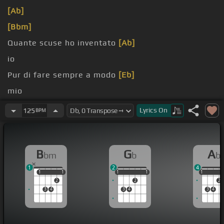
[Ab]
[Bbm]
Quante scuse ho inventato
[Ab]
io
Pur di fare sempre a modo
[Eb]
mio
così
Lyrics
On
125
BPM
B
G
A
bm
b
b
1
2
4
1
1
1
1
1
1
1
1
1
1
1
2
2
2
3
4
3
4
3
4