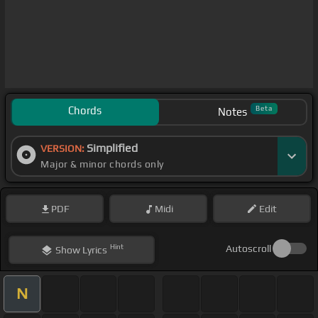
Chords
Beta
Notes
Simplified
VERSION:
Major & minor chords only
PDF
Midi
Edit
Hint
Autoscroll
Show
Lyrics
N