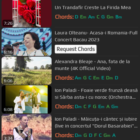
Un Trandafir Creste La Firida Mea
Chords:
D
E
A
C
G
G
B
m
m
m
m
7:26
Laura Olteanu- Acasa-i Romania-Full
Concert Bacau 2023
Request Chords
6:16
Alexandra Bleaje - Ana, fata de la
munte (4K Official Video)
Chords:
A
G
C
E
E
D
D
m
m
m
6:06
Ion Paladi - Foaie verde frunză deasă
si Sârba asta-i cu noroc (Orchestra
"Lăutarii")
Chords:
D
C
F
G
E
A
G
m
m
m
6:08
Ion Paladi - Măicuța-i cântec și iubire
(live in concertul "Dorul Basarabiei"
Sala Palatului)
Chords:
D
G
D
F
C
G
A
m
m
3:34