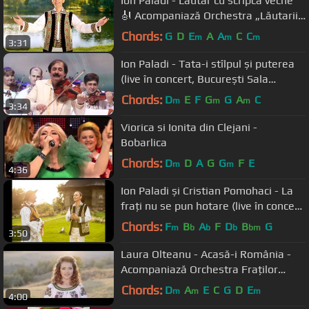
Ion Paladi - Lăutar cu scripca veche
🎻 Acompaniază Orchestra „Lăutarii”
din Chișinău
Chords:
G
D
E
A
A
C
C
m
m
m
3:31
Ion Paladi - Tata-i stîlpul și puterea
(live în concert, București Sala
Palatului)
Chords:
D
E
F
G
G
A
C
m
m
m
3:34
Viorica si Ionita din Clejani -
Bobarlica
Chords:
D
D
A
G
G
F
E
m
m
4:36
Ion Paladi și Cristian Pomohaci - La
frați nu se pun hotare (live în concert,
Sala Palatului)
Chords:
F
B
A
F
D
B
G
m
b
b
b
bm
3:50
Laura Olteanu - Acasă-i România -
Acompaniază Orchestra Fraților
Advahov
Chords:
D
A
E
C
G
D
E
m
m
m
4:00