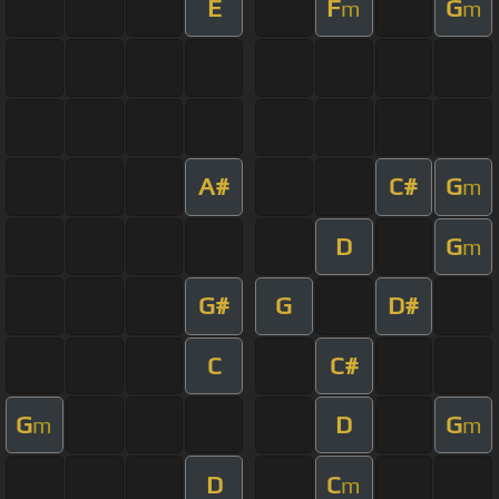
E
F
G
m
m
A#
C#
G
m
D
G
m
G#
G
D#
C
C#
G
D
G
m
m
D
C
m