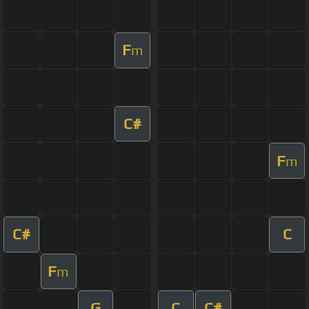
F
m
C#
F
m
C#
C
F
m
G
C
C#