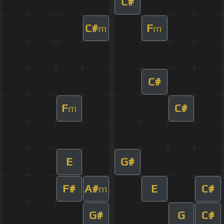
C#
C#
F
m
m
C#
F
C#
m
E
G#
F#
A#
E
C#
m
G#
G
C#