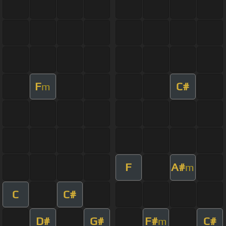
F
C#
m
F
A#
m
C
C#
D#
G#
F#
C#
m