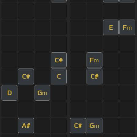
E
F
m
C#
F
m
C#
C
C#
D
G
m
A#
C#
G
m