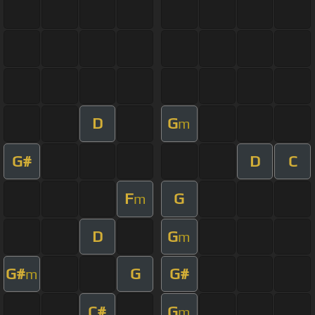
D
G
m
G#
D
C
F
G
m
D
G
m
G#
G
G#
m
C#
G
m