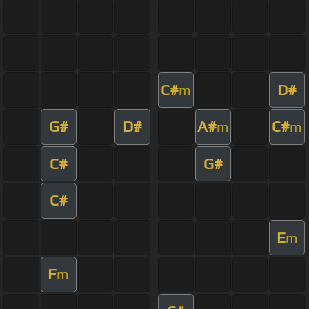
C#
D#
m
G#
D#
A#
C#
m
m
C#
G#
C#
E
m
F
m