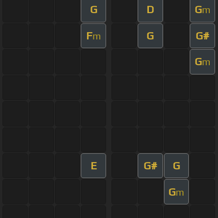
G
D
G
m
F
G
G#
m
G
m
E
G#
G
G
m