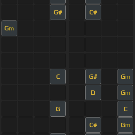
G#
C#
G
m
C
G#
G
m
D
G
m
G
C
C#
G
m