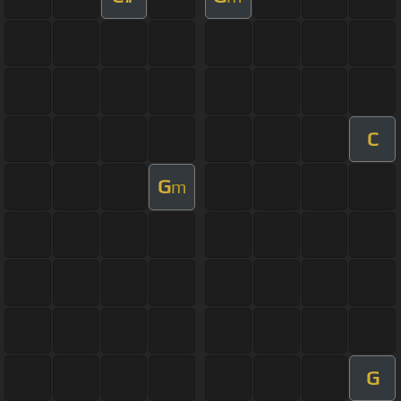
C
G
m
G