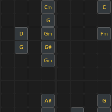
C
C
m
G
D
G
F
m
m
G
G#
G
m
A#
G