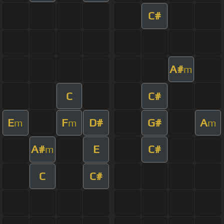
C#
A#
m
C
C#
E
F
D#
G#
A
m
m
m
A#
E
C#
m
C
C#