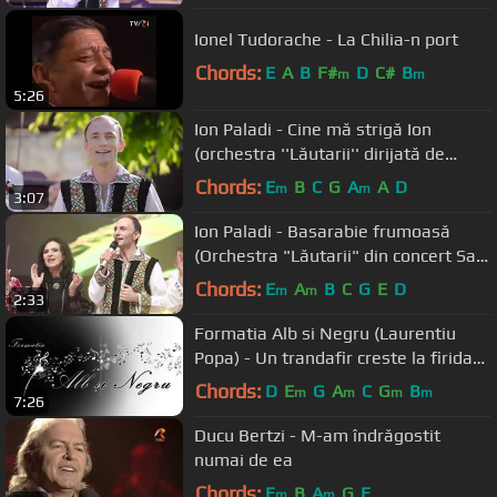
Ionel Tudorache - La Chilia-n port
Chords:
E
A
B
F#
D
C#
B
m
m
5:26
Ion Paladi - Cine mă strigă Ion
(orchestra ''Lăutarii'' dirijată de
maestrul Nicolae Botgros)
Chords:
E
B
C
G
A
A
D
m
m
3:07
Ion Paladi - Basarabie frumoasă
(Orchestra "Lăutarii" din concert Sala
Palatului București)
Chords:
E
A
B
C
G
E
D
m
m
2:33
Formatia Alb si Negru (Laurentiu
Popa) - Un trandafir creste la firida
mea ( Machedoneasca )
Chords:
D
E
G
A
C
G
B
m
m
m
m
7:26
Ducu Bertzi - M-am îndrăgostit
numai de ea
Chords:
E
B
A
G
E
m
m