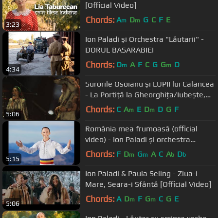
[Official Video]
Chords:
A
D
G
C
F
E
m
m
3:23
Ion Paladi și Orchestra "Lăutarii" -
DORUL BASARABIEI
Chords:
D
A
F
C
G
G
D
m
m
4:34
Surorile Osoianu și LUPII lui Calancea
- La Portiță la Gheorghița/Iubește,
Gheorghe, iubește
Chords:
C
A
E
D
D
G
F
m
m
5:06
România mea frumoasă (official
video) - Ion Paladi și orchestra
"Lautarii" dirijor Nicolae Botgros
Chords:
F
D
G
A
C
A
D
m
m
b
b
5:15
Ion Paladi & Paula Seling - Ziua-i
Mare, Seara-i Sfântă [Official Video]
Chords:
A
D
F
G
C
G
E
m
m
5:06