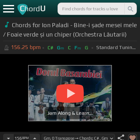
C
U
hord
Chords for Ion Paladi - Bine-i șade mesei mele
/ Foaie verde și un chiper (Orchestra Lăutarii)
156.25
bpm
Standard Tuning (EADGBE)
C#
G
C
F
G
m
m
Jam Along & Learn...
156
BPM