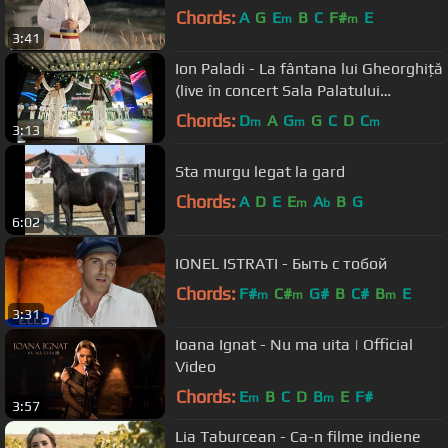
Chords:
A
G
E
B
C
F#
E
m
m
3:41
Ion Paladi - La fântana lui Gheorghiță
(live în concert Sala Palatului
Bucuresti)
Chords:
D
A
G
G
C
D
C
m
m
m
3:13
Sta murgu legat la gard
Chords:
A
D
E
E
A
B
G
m
b
6:02
IONEL ISTRATI - Быть с тобой
Chords:
F#
C#
G#
B
C#
B
E
m
m
m
3:31
Ioana Ignat - Nu ma uita | Official
Video
Chords:
E
B
C
D
B
E
F#
m
m
3:57
Lia Taburcean - Ca-n filme indiene