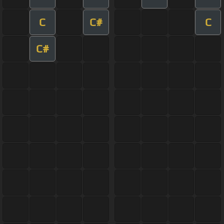
C
C#
C
C#