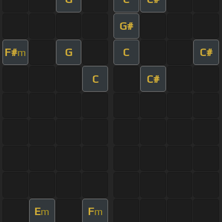
G#
F#
G
C
C#
m
C
C#
E
F
m
m