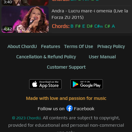
3:40
Andra - Lucru mare-i omenia (Live la
Forza ZU 2015)
Chords:
B
F#
E
D#
C#
C#
A
m
4:42
About ChordU
Features
Terms Of Use
Privacy Policy
Cancellation & Refund Policy
User Manual
Customer Support
Made with love and passion for music
Follow us on
Facebook
All contents are subject to copyright,
©
2023
ChordU.
provided for educational and personal non-commercial