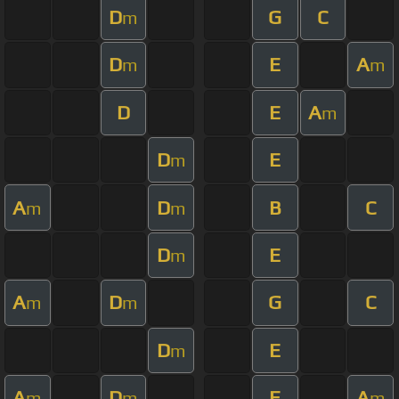
D
G
C
m
D
E
A
m
m
D
E
A
m
D
E
m
A
D
B
C
m
m
D
E
m
A
D
G
C
m
m
D
E
m
A
D
E
A
m
m
m