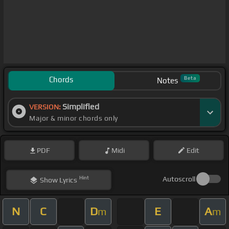
Chords
Beta
Notes
Simplified
VERSION:
Major & minor chords only
PDF
Midi
Edit
Hint
Autoscroll
Show
Lyrics
N
C
D
E
A
m
m