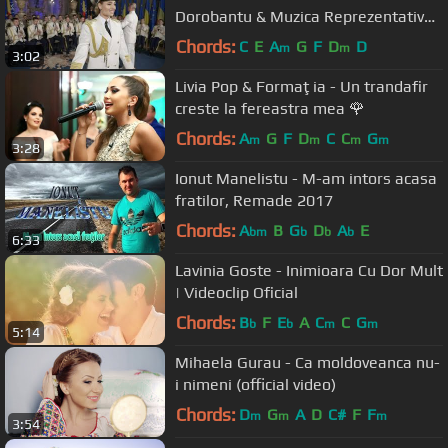
Dorobantu & Muzica Reprezentativa
a Armatei
Chords:
C
E
A
G
F
D
D
m
m
3:02
Livia Pop & Formaţia - Un trandafir
creste la fereastra mea 🌹
Chords:
A
G
F
D
C
C
G
m
m
m
m
3:28
Ionut Manelistu - M-am intors acasa
fratilor, Remade 2017
Chords:
A
B
G
D
A
E
bm
b
b
b
6:33
Lavinia Goste - Inimioara Cu Dor Mult
| Videoclip Oficial
Chords:
B
F
E
A
C
C
G
b
b
m
m
5:14
Mihaela Gurau - Ca moldoveanca nu-
i nimeni (official video)
Chords:
D
G
A
D
C#
F
F
m
m
m
3:54