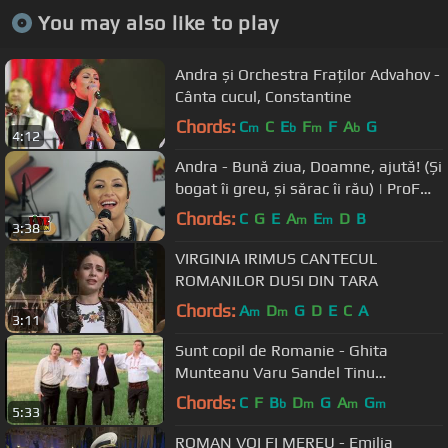
You may also like to play
Andra și Orchestra Fraților Advahov -
Cânta cucul, Constantine
Chords:
C
C
E
F
F
A
G
m
b
m
b
4:12
Andra - Bună ziua, Doamne, ajută! (Și
bogat îi greu, și sărac îi rău) | ProFM
LIVE Session
Chords:
C
G
E
A
E
D
B
m
m
3:38
VIRGINIA IRIMUS CANTECUL
ROMANILOR DUSI DIN TARA
Chords:
A
D
G
D
E
C
A
m
m
3:11
Sunt copil de Romanie - Ghita
Munteanu Varu Sandel Tinu
Veresezan si Puiu Codreanu - nou HD
Chords:
C
F
B
D
G
A
G
b
m
m
m
5:33
2012
ROMAN VOI FI MEREU - Emilia