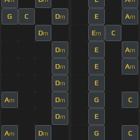
G
C
D
E
A
m
m
D
E
C
m
m
D
E
A
m
m
D
E
A
m
m
D
E
m
A
D
G
C
m
m
D
E
m
A
D
G
C
m
m