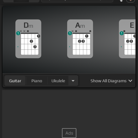
D
A
E
m
m
1
1
1
1
1
1
2
2
3
2
3
3
Guitar
Piano
Ukulele
Show
All Diagrams