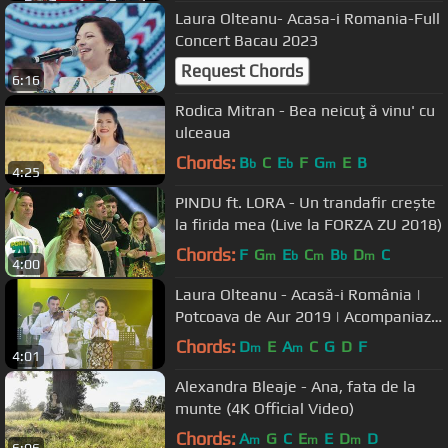
Laura Olteanu- Acasa-i Romania-Full
Concert Bacau 2023
Request Chords
6:16
Rodica Mitran - Bea neicuţă vinu' cu
ulceaua
Chords:
B
C
E
F
G
E
B
b
b
m
4:25
PINDU ft. LORA - Un trandafir crește
la firida mea (Live la FORZA ZU 2018)
Chords:
F
G
E
C
B
D
C
m
b
m
b
m
4:00
Laura Olteanu - Acasă-i România |
Potcoava de Aur 2019 | Acompaniază
Orchestra Fraților Advahov
Chords:
D
E
A
C
G
D
F
m
m
4:01
Alexandra Bleaje - Ana, fata de la
munte (4K Official Video)
Chords:
A
G
C
E
E
D
D
m
m
m