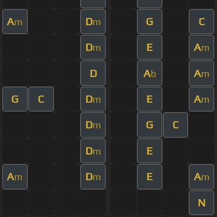
A
D
G
C
m
m
D
E
A
m
m
D
A
A
b
m
G
C
D
E
A
m
m
D
G
C
m
D
E
m
A
D
E
A
m
m
m
N