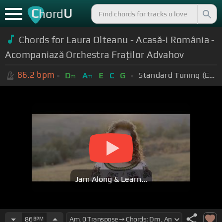
C
U
hord
Chords for Laura Olteanu - Acasă-i România -
Acompaniază Orchestra Fraților Advahov
86.2
bpm
Standard Tuning (EADGBE)
D
A
E
C
G
m
m
Jam Along & Learn...
86
BPM