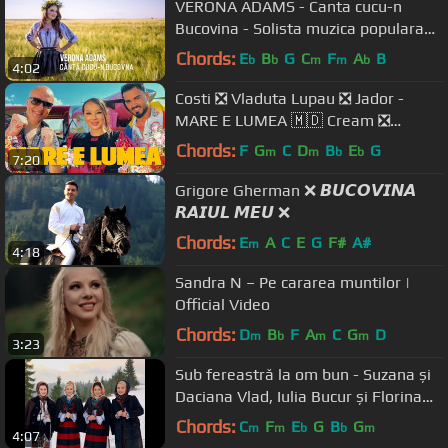
VERONA ADAMS - Canta cucu-n
Bucovina - Solista muzica populara
nunti
Chords:
E
B
G
C
F
A
B
b
b
m
m
b
4:02
Costi ❎ Vladuta Lupau ❎ Jador -
MARE E LUMEA 🇲🇩 Cream ❎
Minodora ❎ Diana Bucsa - ROMANIA
Chords:
F
G
C
D
B
E
G
m
m
b
b
7:20
MEA
Grigore Gherman ❌ 𝘽𝙐𝘾𝙊𝙑𝙄𝙉𝘼
𝙍𝘼𝙄𝙐𝙇 𝙈𝙀𝙐 ❌
Chords:
E
A
C
E
G
F#
A#
m
4:18
Sandra N – Pe cararea muntilor |
Official Video
Chords:
D
B
F
A
C
G
D
m
b
m
m
3:23
Sub fereastră la om bun - Suzana și
Daciana Vlad, Iulia Bucur și Florina
Oprea | Colindă
Chords:
C
F
E
G
B
G
m
m
b
b
m
4:07