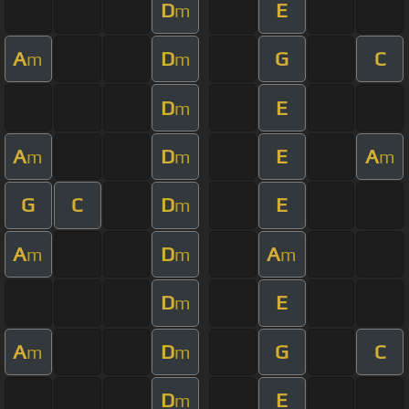
D
E
m
A
D
G
C
m
m
D
E
m
A
D
E
A
m
m
m
G
C
D
E
m
A
D
A
m
m
m
D
E
m
A
D
G
C
m
m
D
E
m