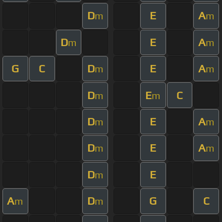
D
E
A
m
m
D
E
A
m
m
G
C
D
E
A
m
m
D
E
C
m
m
D
E
A
m
m
D
E
A
m
m
D
E
m
A
D
G
C
m
m