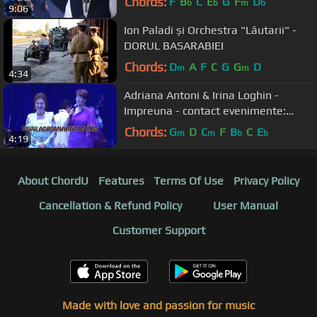
Chords:
F
B
C
E
G
F
D
b
b
m
b
9:06
Ion Paladi și Orchestra "Lăutarii" -
DORUL BASARABIEI
Chords:
D
A
F
C
G
G
D
m
m
4:34
Adriana Antoni & Irina Loghin -
Impreuna - contact evenimente:
0744534735 ( SHARE )
Chords:
G
D
C
F
B
C
E
m
m
b
b
4:19
About ChordU
Features
Terms Of Use
Privacy Policy
Cancellation & Refund Policy
User Manual
Customer Support
Made with love and passion for music