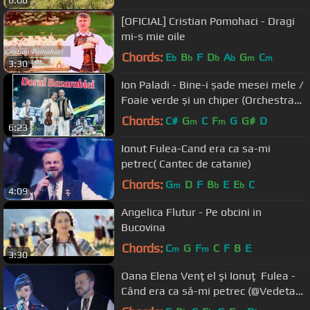
6:06
[OFICIAL] Cristian Pomohaci - Dragi
mi-s mie oile
Chords:
E
B
F
D
A
G
C
b
b
b
b
m
m
3:30
Ion Paladi - Bine-i șade mesei mele /
Foaie verde și un chiper (Orchestra
Lăutarii)
Chords:
C#
G
C
F
G
G#
D
m
m
6:23
Ionut Fulea-Cand era ca sa-mi
petrec( Cantec de catanie)
Chords:
G
D
F
B
E
E
C
m
b
b
4:09
Angelica Flutur - Pe obcini in
Bucovina
Chords:
C
G
F
C
F
B
E
m
m
3:30
Oana Elena Venţel şi Ionuţ Fulea -
Când era ca să-mi petrec (@Vedeta
populară)