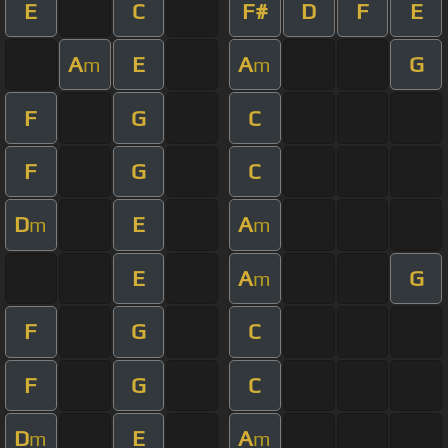
E
C
F#
D
F
E
A
E
A
G
m
m
F
G
C
F
G
C
D
E
A
m
m
E
A
G
m
F
G
C
F
G
C
D
E
A
m
m