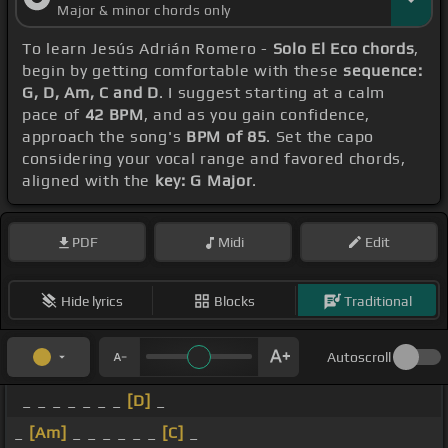
Major & minor chords only
To learn Jesús Adrián Romero -
Solo El Eco chords
,
begin by getting comfortable with these
sequence:
G, D, Am, C and D
. I suggest starting at a calm
pace of
42 BPM
, and as you gain confidence,
approach the song's
BPM of 85
. Set the capo
considering your vocal range and favored chords,
aligned with the
key: G Major
.
PDF
Midi
Edit
Hide lyrics
Blocks
Traditional
Autoscroll
_ _ _ _ _ _ _
[D]
_
_
[Am]
_ _ _ _ _ _
[C]
_