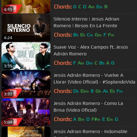
Chords:
G
C
D
A
E
B
m
m
4:15
Silencio Interno | Jesus Adrian
Romero | Besos En La Frente
Chords:
B
E
C
G
F
F
b
b
m
m
m
4:24
Suave Voz - Alex Campos ft. Jesús
Adrián Romero
Chords:
F
A
D
C
B
A
G
m
m
b
3:55
Jesús Adrián Romero - Vuelve A
Llorar (Video Oficial) - #SoplandoVida
Chords:
D
E
B
G
A
E
F
b
bm
b
b
b
m
3:37
Jesús Adrián Romero - Como La
Brisa (Video Oficial)
Chords:
A
B
D
F#
E
E
G
m
m
m
5:04
Jesús Adrian Romero - Indomable