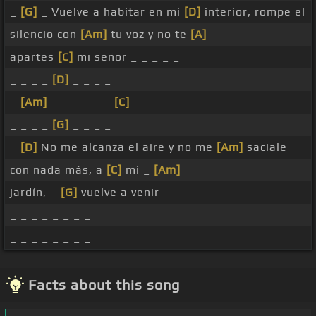
_
[G]
_ Vuelve a habitar en mi
[D]
interior, rompe el
silencio con
[Am]
tu voz y no te
[A]
apartes
[C]
mi señor _ _ _ _ _
_ _ _ _
[D]
_ _ _ _
_
[Am]
_ _ _ _ _ _
[C]
_
_ _ _ _
[G]
_ _ _ _
_
[D]
No me alcanza el aire y no me
[Am]
saciale
con nada más, a
[C]
mi _
[Am]
jardín, _
[G]
vuelve a venir _ _
_ _ _ _ _ _ _ _
_ _ _ _ _ _ _ _
Facts about this song