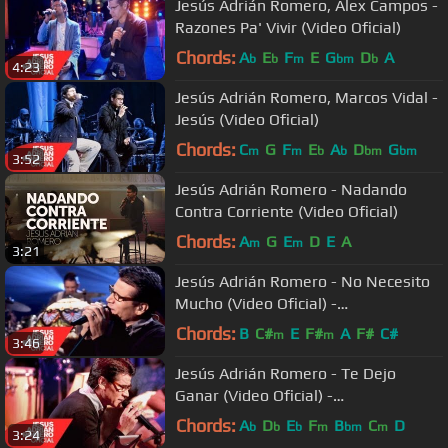
Jesús Adrián Romero, Alex Campos -
Razones Pa' Vivir (Video Oficial)
Chords:
A
E
F
E
G
D
A
b
b
m
bm
b
4:23
Jesús Adrián Romero, Marcos Vidal -
Jesús (Video Oficial)
Chords:
C
G
F
E
A
D
G
m
m
b
b
bm
bm
3:52
Jesús Adrián Romero - Nadando
Contra Corriente (Video Oficial)
Chords:
A
G
E
D
E
A
m
m
3:21
Jesús Adrián Romero - No Necesito
Mucho (Video Oficial) -
#SoplandoVida
Chords:
B
C#
E
F#
A
F#
C#
m
m
3:46
Jesús Adrián Romero - Te Dejo
Ganar (Video Oficial) -
#SoplandoVida
Chords:
A
D
E
F
B
C
D
b
b
b
m
bm
m
3:24