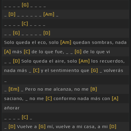
_ _ _ _
[G]
_ _ _ _
_
[D]
_ _ _ _ _ _
[Am]
_
_ _ _ _
[C]
_ _ _ _
_ _
[G]
_ _ _ _ _
[D]
Solo queda el eco, solo
[Am]
quedan sombras, nada
[A]
más
[C]
de lo que fue, _ _
[G]
de lo que vi
_ _
[D]
Solo queda el aire, solo
[Am]
los recuerdos,
nada más _
[C]
y el sentimiento que
[G]
_ volverás
_
_
[Em]
_ Pero no me alcanza, no me
[B]
saciano, _ no me
[C]
conformo nada más con
[A]
añorar
_ _ _ _
[C]
_
_
[D]
Vuelve a
[G]
mí, vuelve a mi casa, a mi
[D]