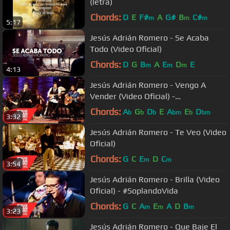
(letra)
Chords:
D
E
F#
A
G#
B
C#
m
m
m
5:17
Jesús Adrián Romero - Se Acaba
Todo (Video Oficial)
Chords:
D
G
B
A
E
D
E
m
m
m
4:13
Jesús Adrián Romero - Vengo A
Vender (Video Oficial) -
#SoplandoVida
Chords:
A
G
D
E
A
E
D
b
b
b
bm
b
bm
3:32
Jesús Adrián Romero - Te Veo (Video
Oficial)
Chords:
G
C
E
D
C
m
m
3:54
Jesús Adrián Romero - Brilla (Video
Oficial) - #SoplandoVida
Chords:
G
C
A
E
A
D
B
m
m
m
3:23
Jesús Adrián Romero - Que Baje El