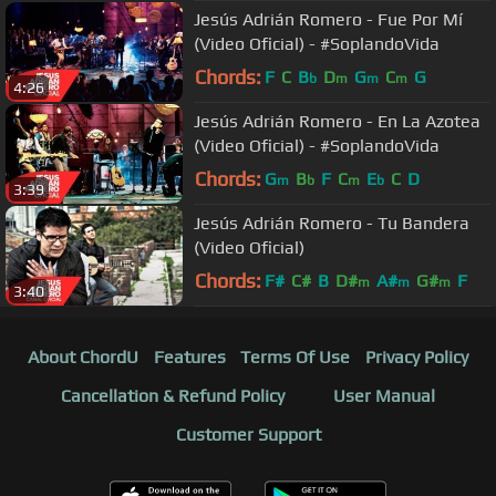
Jesús Adrián Romero - Fue Por Mí
(Video Oficial) - #SoplandoVida
Chords:
F
C
B
D
G
C
G
b
m
m
m
4:26
Jesús Adrián Romero - En La Azotea
(Video Oficial) - #SoplandoVida
Chords:
G
B
F
C
E
C
D
m
b
m
b
3:39
Jesús Adrián Romero - Tu Bandera
(Video Oficial)
Chords:
F#
C#
B
D#
A#
G#
F
m
m
m
3:40
About ChordU
Features
Terms Of Use
Privacy Policy
Cancellation & Refund Policy
User Manual
Customer Support