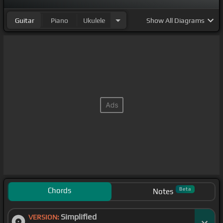
Guitar
Piano
Ukulele
Show
All Diagrams
Chords
Beta
Notes
Simplified
VERSION: