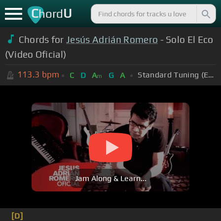
C
U
hord
Chords for
Jesús Adrián Romero
- Solo El Eco
(Video Oficial)
113.3
bpm
Standard Tuning (EADGBE)
C
D
A
G
A
m
Jam Along & Learn...
[D]