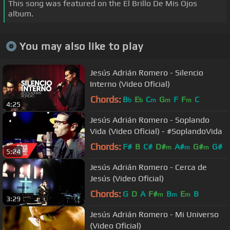
This song was featured on the El Brillo De Mis Ojos
album.
You may also like to play
Jesús Adrián Romero - Silencio
Interno (Video Oficial)
Chords:
B
E
C
G
F
F
C
b
b
m
m
m
4:25
Jesús Adrián Romero - Soplando
Vida (Video Oficial) - #SoplandoVida
Chords:
F#
B
C#
D#
A#
G#
G#
m
m
m
5:24
Jesús Adrián Romero - Cerca de
Jesús (Video Oficial)
Chords:
G
D
A
F#
B
E
B
m
m
m
3:29
Jesús Adrián Romero - Mi Universo
(Video Oficial)