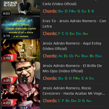
Cielo (Video Oficial)
Chords:
B
D
F#
G
E
E
B
m
m
m
4:03
Eras Tú - Jesús Adrián Romero - Con
Letra
Chords:
F
C
G
E
D
A
m
m
m
3:19
Jesús Adrián Romero - Aquí Estoy
(Video Oficial)
Chords:
A
E
D
F
B
B
E
b
b
b
m
bm
b
bm
3:19
Jesús Adrián Romero - El Brillo De
Mis Ojos (Video Oficial)
Chords:
B
G
D
F#
E
A
E
m
m
m
3:31
Jesús Adrián Romero, Rocio
Cereceres - Hasta Acabar Mi Viaje
(Video Oficial)
Chords:
C
F
B
D
D
G
A
b
m
m
4:23