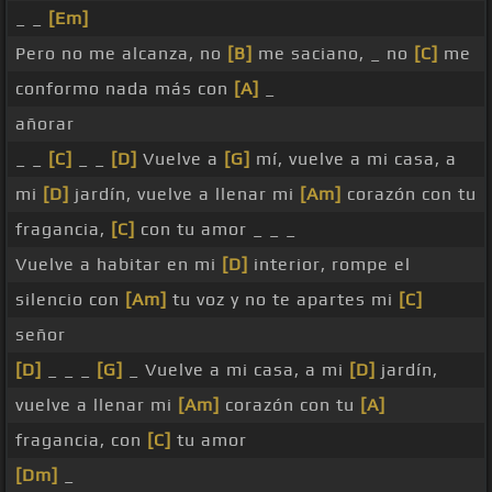
_ _
[Em]
Pero no me alcanza, no
[B]
me saciano, _ no
[C]
me
conformo nada más con
[A]
_
añorar
_ _
[C]
_ _
[D]
Vuelve a
[G]
mí, vuelve a mi casa, a
mi
[D]
jardín, vuelve a llenar mi
[Am]
corazón con tu
fragancia,
[C]
con tu amor _ _ _
Vuelve a habitar en mi
[D]
interior, rompe el
silencio con
[Am]
tu voz y no te apartes mi
[C]
señor
[D]
_ _ _
[G]
_ Vuelve a mi casa, a mi
[D]
jardín,
vuelve a llenar mi
[Am]
corazón con tu
[A]
fragancia, con
[C]
tu amor
[Dm]
_