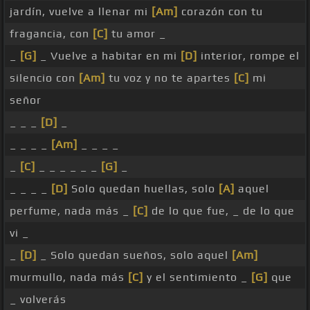
jardín, vuelve a llenar mi
[Am]
corazón con tu
fragancia, con
[C]
tu amor _
_
[G]
_ Vuelve a habitar en mi
[D]
interior, rompe el
silencio con
[Am]
tu voz y no te apartes
[C]
mi
señor
_ _ _
[D]
_
_ _ _ _
[Am]
_ _ _ _
_
[C]
_ _ _ _ _ _
[G]
_
_ _ _ _
[D]
Solo quedan huellas, solo
[A]
aquel
perfume, nada más _
[C]
de lo que fue, _ de lo que
vi _
_
[D]
_ Solo quedan sueños, solo aquel
[Am]
murmullo, nada más
[C]
y el sentimiento _
[G]
que
_ volverás