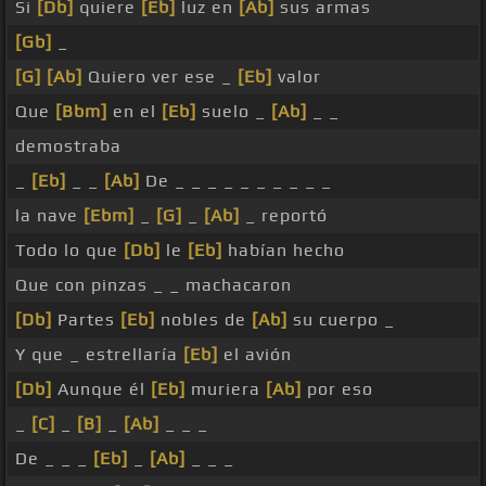
Si
[Db]
quiere
[Eb]
luz en
[Ab]
sus armas
[Gb]
_
[G]
[Ab]
Quiero ver ese _
[Eb]
valor
Que
[Bbm]
en el
[Eb]
suelo _
[Ab]
_ _
demostraba
_
[Eb]
_ _
[Ab]
De _ _ _ _ _ _ _ _ _ _
la nave
[Ebm]
_
[G]
_
[Ab]
_ reportó
Todo lo que
[Db]
le
[Eb]
habían hecho
Que con pinzas _ _ machacaron
[Db]
Partes
[Eb]
nobles de
[Ab]
su cuerpo _
Y que _ estrellaría
[Eb]
el avión
[Db]
Aunque él
[Eb]
muriera
[Ab]
por eso
_
[C]
_
[B]
_
[Ab]
_ _ _
De _ _ _
[Eb]
_
[Ab]
_ _ _