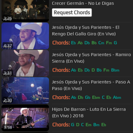
Crecer Germán - No Le Digas
Request Chords
3:26
Jesús Ojeda y Sus Parientes - El
Rengo Del Gallo Giro (En Vivo)
Chords:
E
A
D
B
C
F
G
b
b
b
b
m
m
4:37
Jesús Ojeda y Sus Parientes - Ramiro
Sierra (En Vivo)
Chords:
A
E
D
D
B
F
B
b
b
b
b
m
bm
3:31
Jesús Ojeda y Sus Parientes - Paso A
Paso (En Vivo)
Chords:
A
D
G
E
C
E
A
b
b
b
bm
b
bm
2:30
Hijos De Barron - Luto En La Sierra
(En Vivo ) 2018
Chords:
G
D
C
E
B
E
m
m
b
3:58