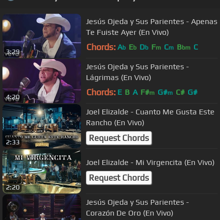
Jesús Ojeda y Sus Parientes - Apenas
Te Fuiste Ayer (En Vivo)
Chords:
A
E
D
F
C
B
C
b
b
b
m
m
bm
3:29
Jesús Ojeda y Sus Parientes -
Lágrimas (En Vivo)
Chords:
E
B
A
F#
G#
C#
G#
m
m
4:20
Joel Elizalde - Cuanto Me Gusta Este
Rancho (En Vivo)
Request Chords
2:33
Joel Elizalde - Mi Virgencita (En Vivo)
Request Chords
2:20
Jesús Ojeda y Sus Parientes -
Corazón De Oro (En Vivo)