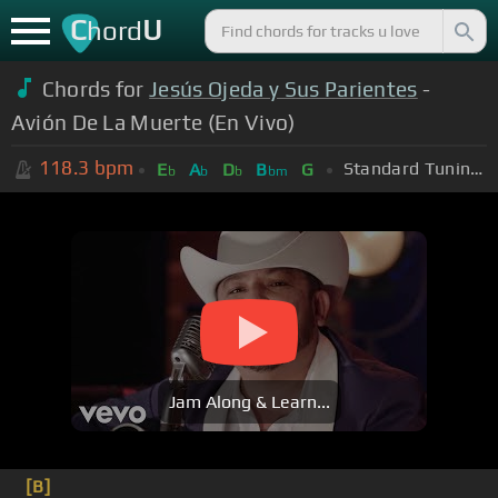
C
U
hord
Chords for
Jesús Ojeda y Sus Parientes
-
Avión De La Muerte (En Vivo)
118.3
bpm
Standard Tuning (EADGBE)
E
A
D
B
G
b
b
b
bm
Jam Along & Learn...
[B]