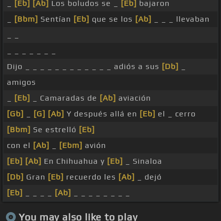
_
[Eb]
[Ab]
Los boludos se _
[Eb]
bajaron
_
[Bbm]
Sentían
[Eb]
que se los
[Ab]
_ _ _ llevaban
_ _
_ _ _ _ _ _ _
Dijo _ _ _ _ _ _ _ _ _ _ _ _ adiós a sus
[Db]
_
amigos
_
[Eb]
_ Camaradas de
[Ab]
aviación
[Gb]
_
[G]
[Ab]
Y después allá en
[Eb]
el _ cerro
[Bbm]
Se estrelló
[Eb]
con el
[Ab]
_
[Ebm]
avión
[Eb]
[Ab]
En Chihuahua y
[Eb]
_ Sinaloa
[Db]
Gran
[Eb]
recuerdo les
[Ab]
_ dejó
[Eb]
_ _ _ _
[Ab]
_ _ _ _ _ _ _ _
You may also like to play