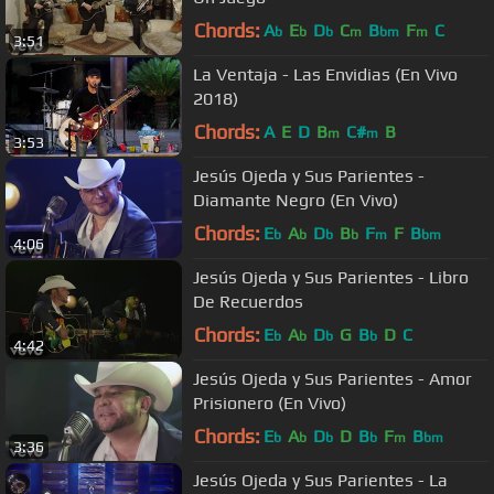
Chords:
A
E
D
C
B
F
C
b
b
b
m
bm
m
3:51
La Ventaja - Las Envidias (En Vivo
2018)
Chords:
A
E
D
B
C#
B
m
m
3:53
Jesús Ojeda y Sus Parientes -
Diamante Negro (En Vivo)
Chords:
E
A
D
B
F
F
B
b
b
b
b
m
bm
4:06
Jesús Ojeda y Sus Parientes - Libro
De Recuerdos
Chords:
E
A
D
G
B
D
C
b
b
b
b
4:42
Jesús Ojeda y Sus Parientes - Amor
Prisionero (En Vivo)
Chords:
E
A
D
D
B
F
B
b
b
b
b
m
bm
3:36
Jesús Ojeda y Sus Parientes - La