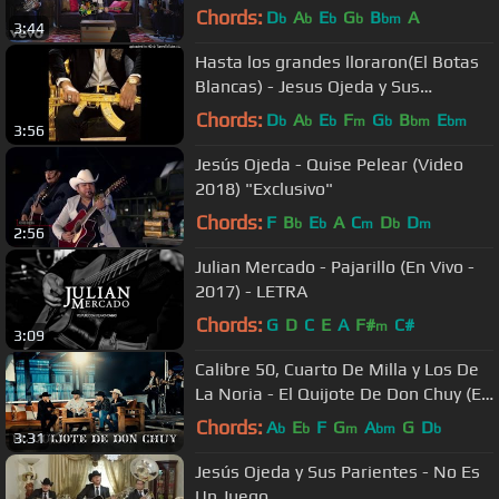
Chords:
D
A
E
G
B
A
b
b
b
b
bm
3:44
Hasta los grandes lloraron(El Botas
Blancas) - Jesus Ojeda y Sus
Parientes 'En Vivo Con Banda' Disco
Chords:
D
A
E
F
G
B
E
b
b
b
m
b
bm
bm
3:56
Jesús Ojeda - Quise Pelear (Video
2018) "Exclusivo"
Chords:
F
B
E
A
C
D
D
b
b
m
b
m
2:56
Julian Mercado - Pajarillo (En Vivo -
2017) - LETRA
Chords:
G
D
C
E
A
F#
C#
m
3:09
Calibre 50, Cuarto De Milla y Los De
La Noria - El Quijote De Don Chuy (En
Vivo)
Chords:
A
E
F
G
A
G
D
b
b
m
bm
b
3:31
Jesús Ojeda y Sus Parientes - No Es
Un Juego