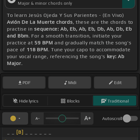
Major & minor chords only
To learn Jesús Ojeda Y Sus Parientes - (En Vivo)
Avión De La Muerte chords
, these are the chords to
practise in
sequence: Ab, Eb, Ab, Eb, Db, Ab, Db, Eb
and Bbm
. For a smooth transition, initiate your
practice at
59 BPM
and gradually match the song's
pace of
118 BPM
. Tune your capo to accommodate
your vocal range, referencing the song's
key: Ab
Major
.
PDF
Midi
Edit
Hide lyrics
Blocks
Traditional
Autoscroll
_ _
[B]
_ _ _ _ _ _