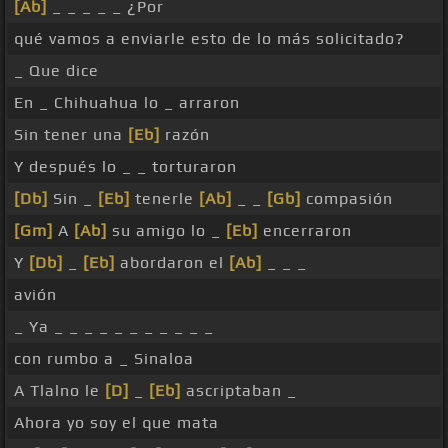
[Ab]
_ _ _ _ _ ¿Por
qué vamos a enviarle esto de lo más solicitado?
_ Que dice
En _ Chihuahua lo _ arraron
Sin tener una
[Eb]
razón
Y después lo _ _ torturaron
[Db]
Sin _
[Eb]
tenerle
[Ab]
_ _
[Gb]
compasión
[Gm]
A
[Ab]
su amigo lo _
[Eb]
encerraron
Y
[Db]
_
[Eb]
abordaron el
[Ab]
_ _ _
avión
_ Ya _ _ _ _ _ _ _ _ _ _ _
con rumbo a _ Sinaloa
A Tlalno le
[D]
_
[Eb]
ascriptaban _
Ahora yo soy el que mata