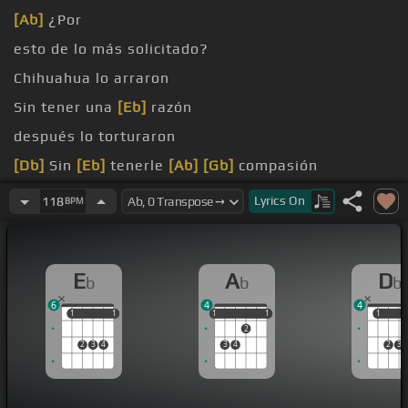
[Ab]
¿Por
esto de lo más solicitado?
Chihuahua lo arraron
Sin tener una
[Eb]
razón
después lo torturaron
[Db]
Sin
[Eb]
tenerle
[Ab]
[Gb]
compasión
[Gm]
A
[Ab]
su amigo lo
[Eb]
encerraron
Lyrics
On
118
BPM
E
A
D
b
b
b
6
4
4
1
1
1
1
1
1
1
1
1
1
1
2
2
3
4
3
4
2
3