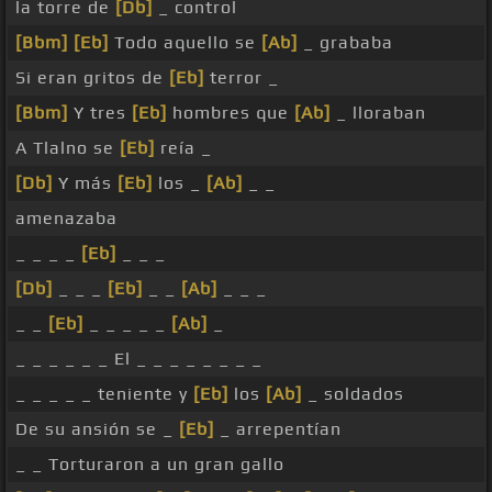
la torre de
[Db]
_ control
[Bbm]
[Eb]
Todo aquello se
[Ab]
_ grababa
Si eran gritos de
[Eb]
terror _
[Bbm]
Y tres
[Eb]
hombres que
[Ab]
_ lloraban
A Tlalno se
[Eb]
reía _
[Db]
Y más
[Eb]
los _
[Ab]
_ _
amenazaba
_ _ _ _
[Eb]
_ _ _
[Db]
_ _ _
[Eb]
_ _
[Ab]
_ _ _
_ _
[Eb]
_ _ _ _ _
[Ab]
_
_ _ _ _ _ _ El _ _ _ _ _ _ _ _
_ _ _ _ _ teniente y
[Eb]
los
[Ab]
_ soldados
De su ansión se _
[Eb]
_ arrepentían
_ _ Torturaron a un gran gallo