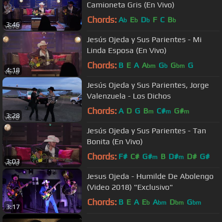
Camioneta Gris (En Vivo)
Chords:
A
E
D
F
C
B
b
b
b
b
3:46
Jesús Ojeda y Sus Parientes - Mi
Linda Esposa (En Vivo)
Chords:
B
E
A
A
G
G
G
bm
b
bm
4:18
Jesús Ojeda y Sus Parientes, Jorge
Valenzuela - Los Dichos
Chords:
A
D
G
B
C#
G#
m
m
m
3:28
Jesús Ojeda y Sus Parientes - Tan
Bonita (En Vivo)
Chords:
F#
C#
G#
B
D#
D#
G#
m
m
3:03
Jesus Ojeda - Humilde De Abolengo
(Video 2018) "Exclusivo"
Chords:
B
E
A
E
A
D
G
b
bm
bm
bm
3:17