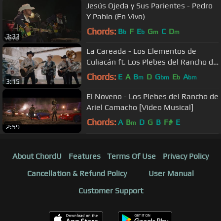
Jesús Ojeda y Sus Parientes - Pedro
Y Pablo (En Vivo)
Chords:
B
F
E
G
C
D
b
b
m
m
3:33
La Careada - Los Elementos de
Culiacán ft. Los Plebes del Rancho de
Ariel Camacho [Video Musical]
Chords:
E
A
B
D
G
E
A
m
bm
b
bm
3:15
El Noveno - Los Plebes del Rancho de
Ariel Camacho [Video Musical]
Chords:
A
B
D
G
B
F#
E
m
2:59
About ChordU
Features
Terms Of Use
Privacy Policy
Cancellation & Refund Policy
User Manual
Customer Support