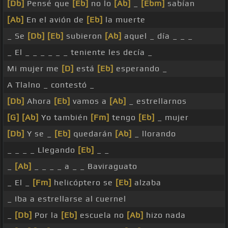
[Db]
Pensé que
[Eb]
no lo
[Ab]
_
[Ebm]
sabían
[Ab]
En el avión de
[Eb]
la muerte
_ Se
[Db]
[Eb]
subieron
[Ab]
aquel _ día _ _ _
_ El _ _ _ _ _ _ teniente les decía _
Mi mujer me
[D]
está
[Eb]
esperando _
A Tlalno _ contestó _
[Db]
Ahora
[Eb]
vamos a
[Ab]
_ estrellarnos
[G]
[Ab]
Yo también
[Fm]
tengo
[Eb]
_ mujer
[Db]
Y se _
[Eb]
quedarán
[Ab]
_ llorando
_ _ _ _ Llegando
[Eb]
_ _
_
[Ab]
_ _ _ _ a _ _ Baviraguato
_ El _
[Fm]
helicóptero se
[Eb]
alzaba
_ Iba a estrellarse al cuernel
_
[Db]
Por la
[Eb]
escuela no
[Ab]
hizo nada