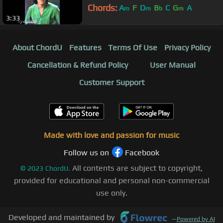
Chords:
A
F
D
B
C
G
A
m
m
b
m
3:33
About ChordU
Features
Terms Of Use
Privacy Policy
Cancellation & Refund Policy
User Manual
Customer Support
Made with love and passion for music
Follow us on
Facebook
All contents are subject to copyright,
©
2023
ChordU.
provided for educational and personal non-commercial
use only.
Developed and maintained by
—
Powered by AI