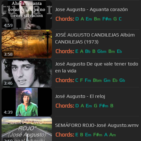
Jose Augusto - Aguanta corazón
Chords:
D
A
E
B
F#
G
C
m
m
m
4:59
JOSÉ AUGUSTO CANDILEJAS Albúm
CANDILEJAS (1973)
Chords:
E
A
B
B
G
B
E
b
bm
m
b
3:58
José Augusto De que vale tener todo
en la vida
Chords:
C
F
F
B
G
E
G
m
bm
m
b
b
3:46
José Augusto - El reloj
Chords:
D
A
E
G
F#
B
m
m
4:39
SEMÁFORO ROJO-José Augusto.wmv
Chords:
E
B
E
F#
A
A
m
m
m