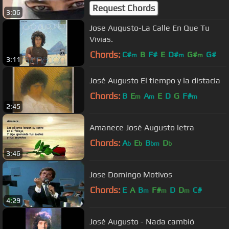
Request Chords
3:06
Jose Augusto-La Calle En Que Tu
Vivias.
Chords:
C#
B
F#
E
D#
G#
G#
m
m
m
3:11
José Augusto El tiempo y la distacia
Chords:
B
E
A
E
D
G
F#
m
m
m
2:45
Amanece José Augusto letra
Chords:
A
E
B
D
b
b
bm
b
3:46
Jose Domingo Motivos
Chords:
E
A
B
F#
D
D
C#
m
m
m
4:29
José Augusto - Nada cambió