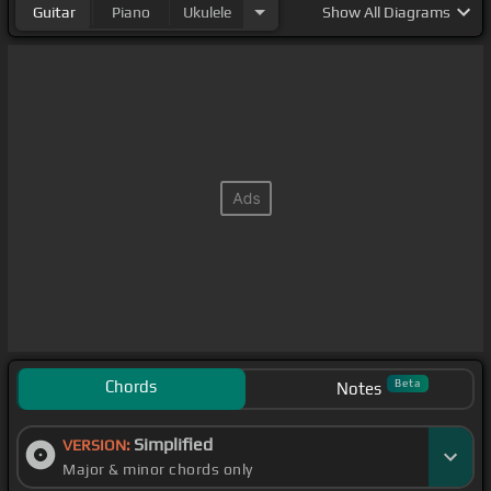
Guitar
Piano
Ukulele
Show
All Diagrams
Chords
Beta
Notes
Simplified
VERSION:
Major & minor chords only