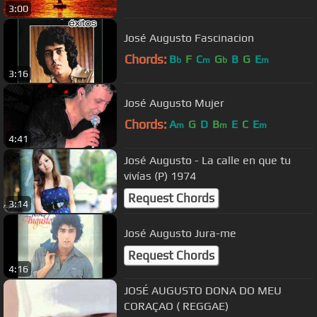
3:00
José Augusto Fascinacion
Chords:
B
F
C
G
B
G
E
b
m
b
m
3:16
José Augusto Mujer
Chords:
A
G
D
B
E
C
E
m
m
m
4:41
José Augusto - La calle en que tu
vivías (P) 1974
Request Chords
3:14
José Augusto Jura-me
Request Chords
4:16
JOSÉ AUGUSTO DONA DO MEU
CORAÇAO ( REGGAE)