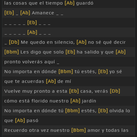
las cosas que el tiempo
[Ab]
guardó
[Eb]
_
[Ab]
Amanece _ _
_ _ _ _ _
[Eb]
_ _ _
_ _ _ _ _
[Ab]
_ _ _
_
[Db]
Me quedo en silencio,
[Ab]
no sé qué decir
[Bbm]
Les digo que solo
[Eb]
ha salido y que
[Ab]
pronto volverás aquí _
No importa en dónde
[Bbm]
tú estés,
[Eb]
yo sé
que te acuerdas
[Ab]
de mí
Vuelve muy pronto a esta
[Eb]
casa, verás
[Db]
cómo está florido nuestro
[Ab]
jardín
No importa en dónde tú
[Bbm]
estés,
[Eb]
olvida lo
que
[Ab]
pasó
Recuerdo otra vez nuestro
[Bbm]
amor y todas las