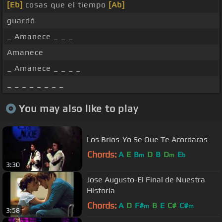
[Eb]
cosas que el tiempo
[Ab]
guardó
_ Amanece _ _ _
Amanece
_ Amanece _ _ _ _
_ _ _ _ _ _ _ _
You may also like to play
Los Brios-Yo Se Que Te Acordaras
Chords:
A
E
B
D
B
D
E
m
m
b
3:30
Jose Augusto-El Final de Nuestra
Historia
Chords:
A
D
F#
B
E
C#
C#
m
m
3:58