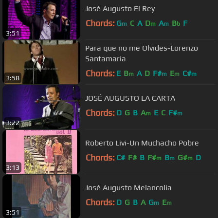
José Augusto El Rey
Chords:
G
C
A
D
A
B
F
m
m
m
b
3:51
Para que no me Olvides-Lorenzo
Santamaria
Chords:
E
B
A
D
F#
E
C#
m
m
m
m
3:58
JOSÉ AUGUSTO LA CARTA
Chords:
D
G
B
A
E
C
F#
m
m
3:22
Roberto Livi-Un Muchacho Pobre
Chords:
C#
F#
B
F#
B
G#
D
m
m
m
3:13
José Augusto Melancolia
Chords:
D
G
B
A
G
E
m
m
3:51