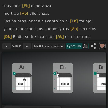
trayendo
[Eb]
esperanza
me trae
[Ab]
añoranzas
Los pájaros lanzan su canto en el
[Eb]
follaje
y sigo ignorando tus sueños y tus
[Ab]
secretos
[Db]
El día se hizo canción
[Ab]
en mi mirada
[Bbm]
Nuestras cosas parece
[Eb]
que viven y me
Lyrics
On
54
BPM
han preguntado en dónde
[Ab]
A
E
B
b
b
b
4
6
1
1
1
1
1
1
1
1
1
1
1
1
2
3
4
2
3
4
3
4