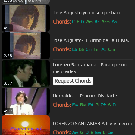
2:50
Jose Augusto yo no se que hacer
Chords:
C
F
G
A
B
A
A
m
b
bm
b
4:31
Jose Augusto-El Ritmo de La Lluvia.
Chords:
E
B
C
F
A
G
b
b
m
m
b
m
2:28
Lorenzo Santamaria - Para que no
me olvides
Request Chords
3:57
Hernaldo - - Procuro Olvidarte
Chords:
E
B
F#
G
C#
A
D
m
m
4:27
LORENZO SANTAMARÍA Piensa en mí
Chords:
A
G
D
E
E
C
C
m
m
m