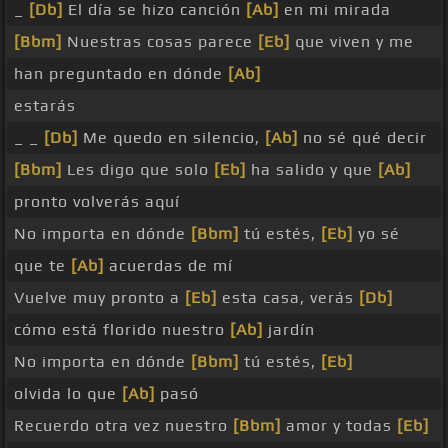
_
[Db]
El día se hizo canción
[Ab]
en mi mirada
[Bbm]
Nuestras cosas parece
[Eb]
que viven y me
han preguntado en dónde
[Ab]
estarás
_ _
[Db]
Me quedo en silencio,
[Ab]
no sé qué decir
[Bbm]
Les digo que solo
[Eb]
ha salido y que
[Ab]
pronto volverás aquí
No importa en dónde
[Bbm]
tú estés,
[Eb]
yo sé
que te
[Ab]
acuerdas de mí
Vuelve muy pronto a
[Eb]
esta casa, verás
[Db]
cómo está florido nuestro
[Ab]
jardín
No importa en dónde
[Bbm]
tú estés,
[Eb]
olvida lo que
[Ab]
pasó
Recuerdo otra vez nuestro
[Bbm]
amor y todas
[Eb]