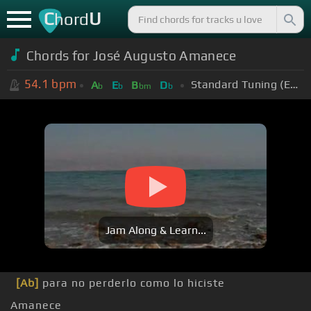
C
U
hord
Chords for
José Augusto Amanece
54.1
bpm
Standard Tuning (EADGBE)
A
E
B
D
b
b
bm
b
Jam Along & Learn...
[Ab]
para no perderlo como lo hiciste
Amanece