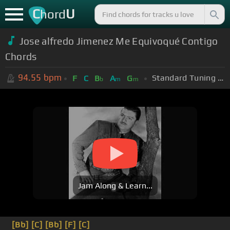
C
U
hord
Jose alfredo Jimenez Me Equivoqué Contigo
Chords
94.55
bpm
Standard Tuning (EADGBE)
F
C
B
A
G
b
m
m
Jam Along & Learn...
[Bb]
[C]
[Bb]
[F]
[C]