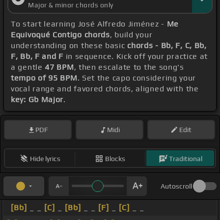
Major & minor chords only
To start learning José Alfredo Jiménez -
Me
Equivoqué Contigo chords
, build your
understanding on these basic
chords - Bb, F, C, Bb,
F, Bb, F and F
in sequence. Kick off your practice at
a gentle
47 BPM
, then escalate to the song's
tempo of 95 BPM
. Set the capo considering your
vocal range and favored chords, aligned with the
key: Gb Major
.
PDF
Midi
Edit
Hide lyrics
Blocks
Traditional
Autoscroll
[Bb]
_ _
[C]
_
[Bb]
_ _
[F]
_
[C]
_ _