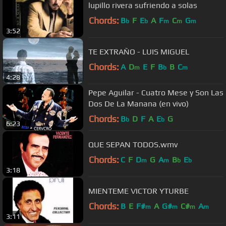
lupillo rivera sufriendo a solas
Chords:
B
F
E
A
F
C
G
b
b
m
m
m
3:52
TE EXTRAÑO - LUIS MIGUEL
Chords:
A
D
E
F
B
B
C
m
b
m
4:28
Pepe Aguilar - Cuatro Mese y Son Las
Dos De La Manana (en vivo)
Chords:
B
D
F
A
E
G
b
b
6:23
QUE SEPAN TODOS.wmv
Chords:
C
F
D
G
A
B
E
m
m
b
b
3:18
MIENTEME VICTOR YTURBE
Chords:
B
E
F#
A
G#
C#
A
m
m
m
m
3:11