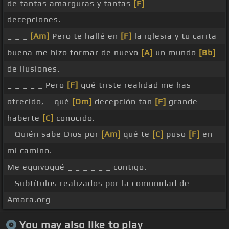
de tantas amarguras y tantas
[F]
_
decepciones.
_ _ _
[Am]
Pero te hallé en
[F]
la iglesia y tu carita
buena me hizo formar de nuevo
[A]
un mundo
[Bb]
de ilusiones.
_ _ _ _ _ Pero
[F]
qué triste realidad me has
ofrecido, _ qué
[Dm]
decepción tan
[F]
grande
haberte
[C]
conocido.
_ Quién sabe Dios por
[Am]
qué te
[C]
puso
[F]
en
mi camino. _ _ _
Me equivoqué _ _ _ _ _ _ contigo.
_ Subtítulos realizados por la comunidad de
Amara.org _ _
You may also like to play