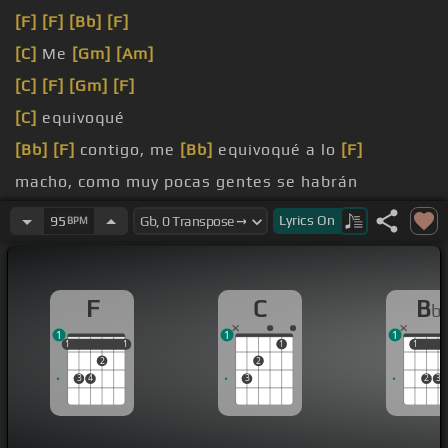
[F]
[F]
[Bb]
[F]
[C]
Me
[Gm]
[Am]
[C]
[F]
[Gm]
[F]
[C]
equivoqué
[Bb]
[F]
contigo, me
[Bb]
equivoqué a lo
[F]
macho, como muy pocas gentes se habrán
[C]
equivocado.
Lyrics
On
95
BPM
F
C
B
b
1
1
1
1
1
1
1
1
1
1
1
2
2
3
4
3
2
3