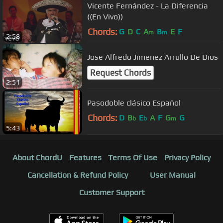
Vicente Fernández - La Diferencia
((En Vivo))
Chords:
G
D
C
A
B
E
F
m
m
2:58
Jose Alfredo Jimenez Arrullo De Dios
Request Chords
2:51
Pasodoble clásico Español
Chords:
D
B
E
A
F
G
G
b
b
m
5:43
About ChordU
Features
Terms Of Use
Privacy Policy
Cancellation & Refund Policy
User Manual
Customer Support