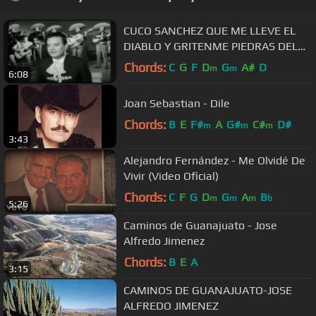
CUCO SANCHEZ QUE ME LLEVE EL
DIABLO Y GRITENME PIEDRAS DEL
CAMPO
Chords:
C
G
F
D
G
A#
D
m
m
6:08
Joan Sebastian - Dile
Chords:
B
E
F#
A
G#
C#
D#
m
m
m
3:43
Alejandro Fernández - Me Olvidé De
Vivir (Video Oficial)
Chords:
C
F
G
D
G
A
B
m
m
m
b
5:26
Caminos de Guanajuato - Jose
Alfredo Jimenez
Chords:
B
E
A
3:15
CAMINOS DE GUANAJUATO-JOSE
ALFREDO JIMENEZ