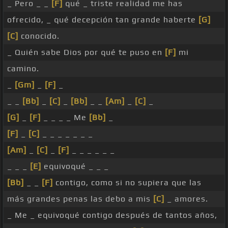
_ Pero _ _
[F]
qué _ triste realidad me has
ofrecido, _ qué decepción tan grande haberte
[G]
[C]
conocido.
_ Quién sabe Dios por qué te puso en
[F]
mi
camino.
_
[Gm]
_
[F]
_
_ _
[Bb]
_
[C]
_
[Bb]
_ _
[Am]
_
[C]
_
[G]
_
[F]
_ _ _ _ Me
[Bb]
_
[F]
_
[C]
_ _ _ _ _ _ _
[Am]
_
[C]
_
[F]
_ _ _ _ _ _
_ _ _
[E]
equivoqué _ _ _
[Bb]
_ _
[F]
contigo, como si no supiera que las
más grandes penas las debo a mis
[C]
_ amores.
_ Me _ equivoqué contigo después de tantos años,