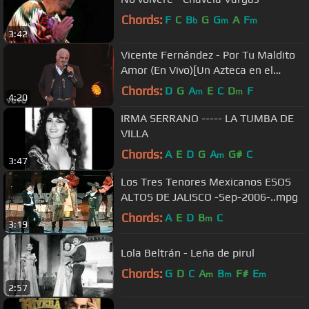
Chords:
F
C
B
G
G
A
F
b
m
m
3:42
Vicente Fernández - Por Tu Maldito
Amor (En Vivo)[Un Azteca en el
Azteca]
Chords:
D
G
A
E
C
D
F
m
m
4:20
IRMA SERRANO ----- LA TUMBA DE
VILLA
Chords:
A
E
D
G
A
G#
C
m
3:47
Los Tres Tenores Mexicanos ESOS
ALTOS DE JALISCO -Sep-2006-..mpg
Chords:
A
E
D
B
C
m
3:19
Lola Beltrán - Leña de pirul
Chords:
G
D
C
A
B
F#
E
m
m
m
2:57