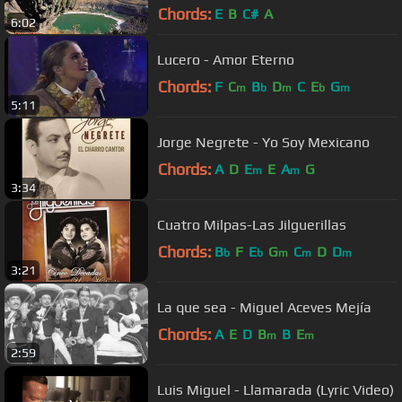
Chords:
E
B
C#
A
6:02
Lucero - Amor Eterno
Chords:
F
C
B
D
C
E
G
m
b
m
b
m
5:11
Jorge Negrete - Yo Soy Mexicano
Chords:
A
D
E
E
A
G
m
m
3:34
Cuatro Milpas-Las Jilguerillas
Chords:
B
F
E
G
C
D
D
b
b
m
m
m
3:21
La que sea - Miguel Aceves Mejía
Chords:
A
E
D
B
B
E
m
m
2:59
Luis Miguel - Llamarada (Lyric Video)