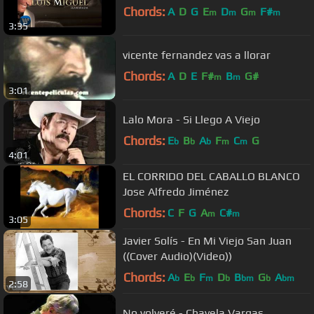
Chords:
A
D
G
E
D
G
F#
m
m
m
m
3:35
vicente fernandez vas a llorar
Chords:
A
D
E
F#
B
G#
m
m
3:01
Lalo Mora - Si Llego A Viejo
Chords:
E
B
A
F
C
G
b
b
b
m
m
4:01
EL CORRIDO DEL CABALLO BLANCO
Jose Alfredo Jiménez
Chords:
C
F
G
A
C#
m
m
3:05
Javier Solís - En Mi Viejo San Juan
((Cover Audio)(Video))
Chords:
A
E
F
D
B
G
A
b
b
m
b
bm
b
bm
2:58
No volveré - Chavela Vargas