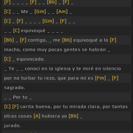
[F]
_ _ _ _
[F]
_ _
[Bb]
_
[F]
_
[C]
_ _ Me _
[Gm]
_ _
[Am]
_
[C]
_
[F]
_ _ _ _
[Gm]
_
[F]
_ _
_ _
[C]
equivoqué _ _ _ _
[Bb]
_
[F]
contigo, _ me
[Bb]
equivoqué a lo
[F]
macho, como muy pocas gentes se habrán _
[C]
_ equivocado.
_ Te _ _ conocí en la iglesia y te miré en silencio
por no turbar tu rezo, que para mí es
[Fm]
_
[F]
sagrado.
_ _ Por tu _
[C]
[F]
carita buena, por tu mirada clara, por tantas
otras cosas
[A]
hubiera yo
[Bb]
_
jurado.