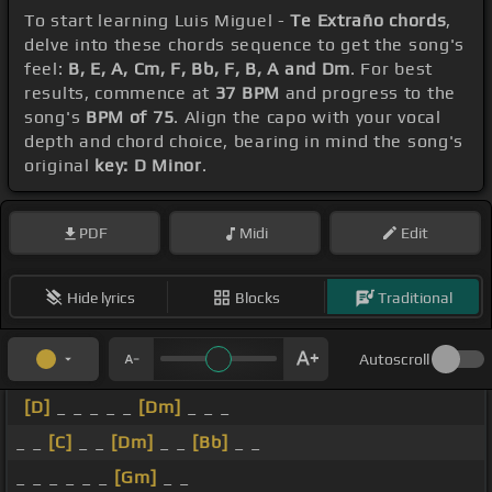
To start learning Luis Miguel -
Te Extraño chords
,
delve into these chords sequence to get the song's
feel:
B, E, A, Cm, F, Bb, F, B, A and Dm
. For best
results, commence at
37 BPM
and progress to the
song's
BPM of 75
. Align the capo with your vocal
depth and chord choice, bearing in mind the song's
original
key: D Minor
.
PDF
Midi
Edit
Hide lyrics
Blocks
Traditional
Autoscroll
[D]
_ _ _ _ _
[Dm]
_ _ _
_ _
[C]
_ _
[Dm]
_ _
[Bb]
_ _
_ _ _ _ _ _
[Gm]
_ _