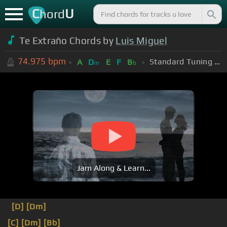
C
U
hord
Te Extraño Chords by
Luis Miguel
74.975
bpm
Standard Tuning (EADGBE)
A
D
E
F
B
m
b
Jam Along & Learn...
[D]
[Dm]
[C]
[Dm]
[Bb]