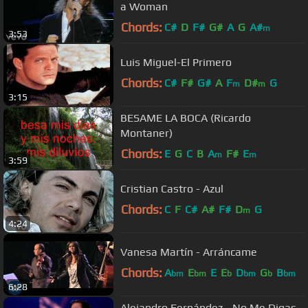
a Woman
Chords:
C#
D
F#
G#
A
G
A#
m
3:53
Luis Miguel-El Primero
Chords:
C#
F#
G#
A
F
D#
G
m
m
3:15
BESAME LA BOCA (Ricardo
Montaner)
Chords:
E
G
C
B
A
F#
E
m
m
3:59
Cristian Castro - Azul
Chords:
C
F
C#
A#
F#
D
G
m
4:24
Vanesa Martín - Arráncame
Chords:
A
E
E
E
D
G
B
bm
bm
b
bm
b
bm
6:28
Alejandro Fernández - No Me Digas