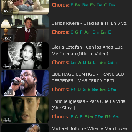
Chords:
F
B
G
E
C
C
D
b
m
b
m
m
4:22
Carlos Rivera - Gracias a Ti (En Vivo)
Chords:
C
G
F
A
D
E
E
m
m
m
3:44
Gloria Estefan - Con los Años Que
Me Quedan (Official Video)
Chords:
E
A
D
G
E
F#
G#
m
m
m
4:36
QUE HAGO CONTIGO - FRANCISCO
CESPEDES - MAS CERCA DE TI
Chords:
F#
D
G
E
B
E
C#
m
m
m
5:16
Enrique Iglesias - Para Que La Vida
(She Stays)
Chords:
E
A
B
F#
C#
G#
A
m
m
m
4:15
Michael Bolton - When a Man Loves