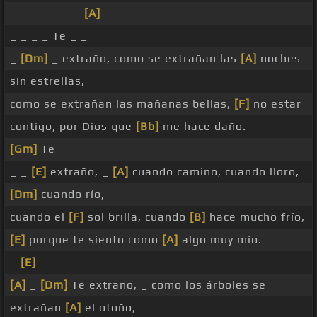
_ _ _ _ _ _ _
[A]
_
_ _ _ _ Te _ _
_
[Dm]
_ extraño, como se extrañan las
[A]
noches
sin estrellas,
como se extrañan las mañanas bellas,
[F]
no estar
contigo, por Dios que
[Bb]
me hace daño.
[Gm]
Te _ _
_ _
[E]
extraño, _
[A]
cuando camino, cuando lloro,
[Dm]
cuando río,
cuando el
[F]
sol brilla, cuando
[B]
hace mucho frío,
[E]
porque te siento como
[A]
algo muy mío.
_
[E]
_ _
[A]
_
[Dm]
Te extraño, _ como los árboles se
extrañan
[A]
el otoño,