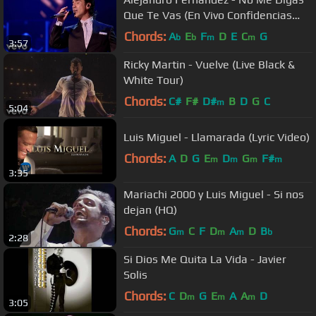
Que Te Vas (En Vivo Confidencias
Reales)
Chords:
A
E
F
D
E
C
G
b
b
m
m
3:57
Ricky Martin - Vuelve (Live Black &
White Tour)
Chords:
C#
F#
D#
B
D
G
C
m
5:04
Luis Miguel - Llamarada (Lyric Video)
Chords:
A
D
G
E
D
G
F#
m
m
m
m
3:35
Mariachi 2000 y Luis Miguel - Si nos
dejan (HQ)
Chords:
G
C
F
D
A
D
B
m
m
m
b
2:28
Si Dios Me Quita La Vida - Javier
Solis
Chords:
C
D
G
E
A
A
D
m
m
m
3:05