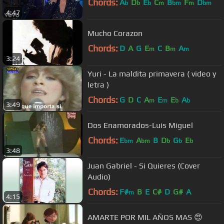
Chords:
A
D
E
C
B
F
D
b
b
b
m
bm
m
bm
4:47
Mucho Corazon
Chords:
D
A
G
E
C
B
A
m
m
m
3:24
Yuri - La maldita primavera ( video y
letra )
Chords:
G
D
C
A
E
E
A
m
m
b
b
3:49
Dos Enamorados-Luis Miguel
Chords:
E
A
B
D
G
E
bm
bm
b
b
b
3:48
Juan Gabriel - Si Quieres (Cover
Audio)
Chords:
F#
B
E
C#
D
G#
A
m
4:15
AMARTE POR MIL AÑOS MAS 😍