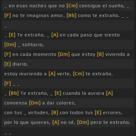
_ en esas noches que no
[Cm]
consigue el sueño, _
[F]
no te imaginas amor,
[Bb]
como te extraño. _ _
_
_
[E]
Te extraño, _
[A]
en cada paso que siento
[Dm]
_ solitario,
[F]
en cada momento
[Dm]
que estoy
[B]
viviendo a
[E]
diario,
estoy muriendo a
[A]
verte,
[Cm]
te extraño.
[F]
_ _
_
[Bb]
Te extraño, _
[E]
cuando la aurora
[A]
comienza
[Dm]
a dar colores,
con tus _ virtudes,
[B]
con todos tus
[E]
errores,
por lo que quieras,
[A]
no sé,
[Dm]
pero te extraño.
_ _