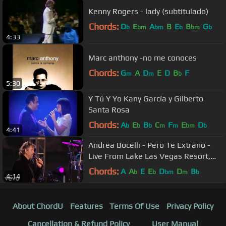
Kenny Rogers - lady (subtitulado)
Chords:
D
E
A
B
E
B
G
b
bm
bm
b
bm
b
4:33
Marc anthony -no me conoces
Chords:
G
A
D
E
D
B
F
m
m
b
5:30
Y Tú Y Yo Kany García y Gilberto
Santa Rosa
Chords:
A
E
B
C
F
E
D
b
b
b
m
m
bm
b
4:41
Andrea Bocelli - Pero Te Extrano -
Live From Lake Las Vegas Resort,
USA / 2006
Chords:
A
A
E
E
D
D
B
b
b
bm
m
b
4:14
About ChordU
Features
Terms Of Use
Privacy Policy
Cancellation & Refund Policy
User Manual