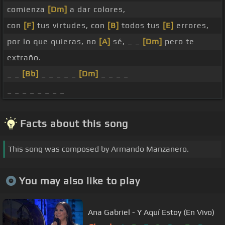
comienza
[Dm]
a dar colores,
con
[F]
tus virtudes, con
[B]
todos tus
[E]
errores,
por lo que quieras, no
[A]
sé, _ _
[Dm]
pero te
extraño.
_ _
[Bb]
_ _ _ _ _
[Dm]
_ _ _ _
_ _ _ _ _ _ _ _
Facts about this song
This song was composed by Armando Manzanero.
You may also like to play
Ana Gabriel - Y Aquí Estoy (En Vivo)