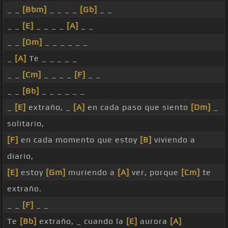
_ _
[Bbm]
_ _ _ _
[Gb]
_ _
_ _
[E]
_ _ _ _
[A]
_ _
_ _
[Dm]
_ _ _ _ _ _
_
[A]
Te _ _ _ _ _
_ _
[Cm]
_ _ _ _
[F]
_ _
_ _
[Bb]
_ _ _ _ _ _
_
[E]
extraño, _
[A]
en cada paso que siento
[Dm]
_
solitario,
[F]
en cada momento que estoy
[B]
viviendo a
diario,
[E]
estoy
[Gm]
muriendo a
[A]
ver, porque
[Cm]
te
extraño.
_ _
[F]
_ _
Te
[Bb]
extraño, _ cuando la
[E]
aurora
[A]