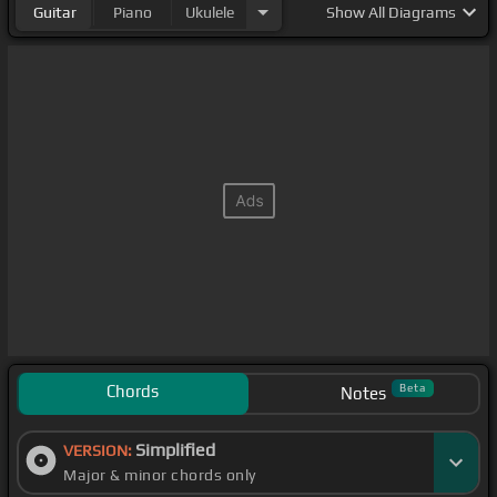
Guitar
Piano
Ukulele
Show
All Diagrams
Chords
Beta
Notes
Simplified
VERSION:
Major & minor chords only