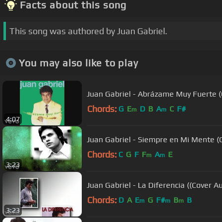
Facts about this song
This song was authored by Juan Gabriel.
You may also like to play
Juan Gabriel - Abrázame Muy Fuerte (
Chords:
G
E
D
B
A
C
F#
m
m
4:07
Juan Gabriel - Siempre en Mi Mente (
Chords:
C
G
F
F
A
E
m
m
3:23
Juan Gabriel - La Diferencia ((Cover A
Chords:
D
A
E
G
F#
B
B
m
m
m
3:23