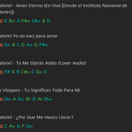
abriel - Amor Eterno (En Vivo [Desde el Instituto Nacional de
Artes])
s:
E
B
A
F#
C#
B
D
m
m
m
Juan Gabriel Yo no naci para amar
s:
E
B
C
D
A
G
F#
m
m
m
abriel - Tú Me Dijiste Adiós (Cover Audio)
s:
F#
G
B
C#
C
D
E
m
m
o Vázquez - Tu Significas Todo Para Mi
s:
G
A
D
B
D
A
E
m
m
b
b
bm
abriel - ¿Por Que Me Haces Llorar?
s:
C
A
G
F
D
m
m