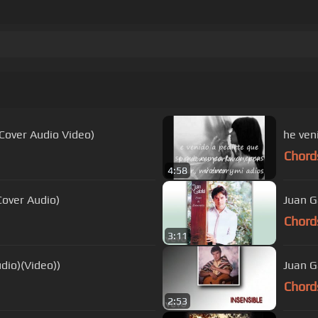
Cover Audio Video)
he ven
Chord
4:58
Cover Audio)
Juan G
Chord
3:11
udio)(Video))
Juan Ga
Chord
2:53