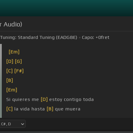
r Audio)
Tuning:
Standard Tuning (EADGBE)
Capo:
+0
fret
[Em]
[D]
[G]
[C]
[F#]
[B]
[Em]
Si quieres me
[D]
estoy contigo toda
[C]
la vida hasta
[B]
que muera
[Em]
quieres
[D]
puedo ayudarte a
[C]
que me quier