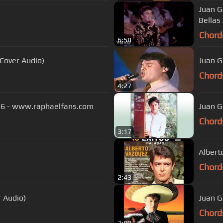
Juan G
Bellas 
Chord
6:58
Cover Audio)
Chord
4:27
RAPHAEL Yo soy aquel. Eurovisión 1966 - www.raphaelfans.com
Juan G
Chord
3:17
Albert
Chord
2:43
r Audio)
Juan G
Chord