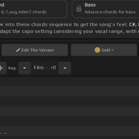
ed
Bass
s 6,7,aug,hdim7 chords
Advance chords for bass
lve into these chords sequence to get the song's feel:
C#,
Adapt the capo setting considering your vocal range, with
Edit
This Version
Gold
.
F#m
+0
Key:
_ _