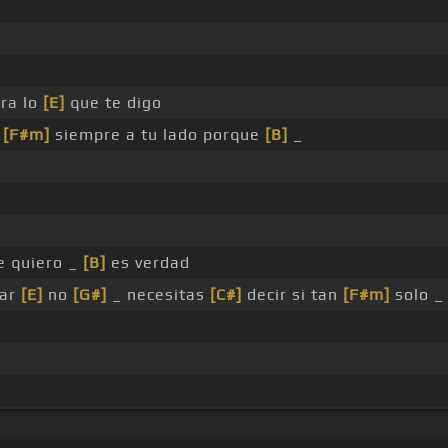
ra lo
[E]
que te digo
_
[F#m]
siempre a tu lado porque
[B]
_
e quiero _
[B]
es verdad
ar
[E]
no
[G#]
_ necesitas
[C#]
decir si tan
[F#m]
solo 