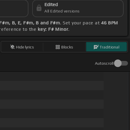
Edited
All Edited versions
 F#m, B, E, F#m, B and F#m
. Set your pace at
46 BPM
 reference to the
key: F# Minor
.
Hide lyrics
Blocks
Traditional
Autoscroll