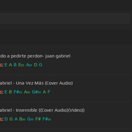
ido a pedirte perdon- juan gabriel
s:
E
A
B
E
A
D
G
m
m
abriel - Una Vez Más (Cover Audio)
s:
E
B
F#
A
G#
A
F
m
m
m
briel - Insensible ((Cover Audio)(Video))
s:
D
G
A
B
G
F#
F#
m
m
m