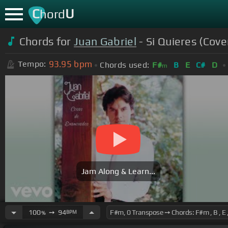
C
U
hord
Chords for
Juan Gabriel
- Si Quieres (Cove
93.95
bpm
Tempo:
Chords used:
F#
B
E
C#
D
m
Jam Along & Learn...
100
➙
94
BPM
%