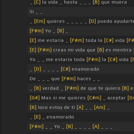
_
[C]
la vida _ hasta _ _ _
[B]
que muera
Si _ _
_
[Em]
quieres _ _ _ _ _
[D]
puedo ayudarte
[F#m]
Yo _
[B]
_
[E]
me estaría _
[F#m]
toda la
[C#]
vida
[F
[E]
[F#m]
creas mi vida que
[B]
es mentira
Yo _ _ me estaría toda
[F#m]
la
[C#]
vida
[
_
[D]
_ _ _ _
[C#]
enamorado
De _ _ _ que
[F#m]
haces _ _
_
[B]
verdad _
[F#m]
de que te quiero
[B]
e
[G#]
Mas si me quieres
[C#m]
_ aceptar
[G
[B]
loco estoy de ti
[A]
_ _
[Am]
_
_
[E]
_ enamorado
[F#m]
_ _ Yo _
[B]
_ _ _ _
[A]
_ _ _