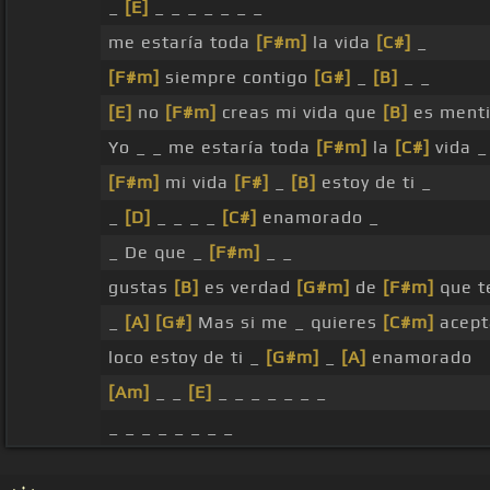
_
[E]
_ _ _ _ _ _ _
me estaría toda
[F#m]
la vida
[C#]
_
[F#m]
siempre contigo
[G#]
_
[B]
_ _
[E]
no
[F#m]
creas mi vida que
[B]
es menti
Yo _ _ me estaría toda
[F#m]
la
[C#]
vida 
[F#m]
mi vida
[F#]
_
[B]
estoy de ti _
_
[D]
_ _ _ _
[C#]
enamorado _
_ De que _
[F#m]
_ _
gustas
[B]
es verdad
[G#m]
de
[F#m]
que t
_
[A]
[G#]
Mas si me _ quieres
[C#m]
acept
loco estoy de ti _
[G#m]
_
[A]
enamorado
[Am]
_ _
[E]
_ _ _ _ _ _ _
_ _ _ _ _ _ _ _