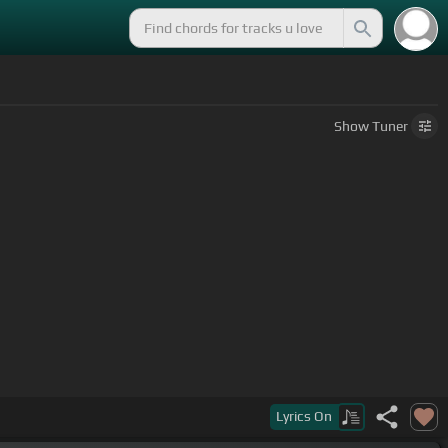
Show
Tuner
as
[B]
a que me quieras
[E]
un poco más
Lyrics
On