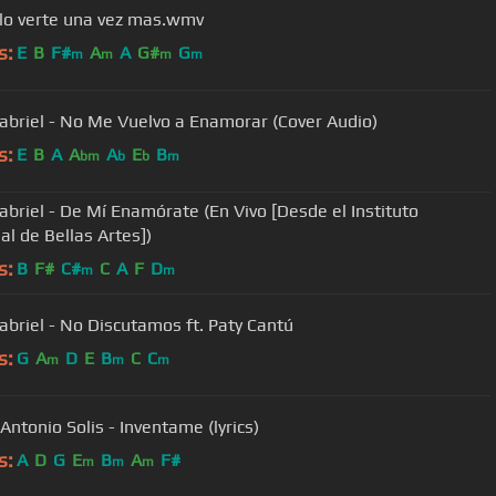
lo verte una vez mas.wmv
s:
E
B
F#
A
A
G#
G
m
m
m
m
abriel - No Me Vuelvo a Enamorar (Cover Audio)
s:
E
B
A
A
A
E
B
bm
b
b
m
abriel - De Mí Enamórate (En Vivo [Desde el Instituto
al de Bellas Artes])
s:
B
F#
C#
C
A
F
D
m
m
abriel - No Discutamos ft. Paty Cantú
s:
G
A
D
E
B
C
C
m
m
m
Antonio Solis - Inventame (lyrics)
s:
A
D
G
E
B
A
F#
m
m
m