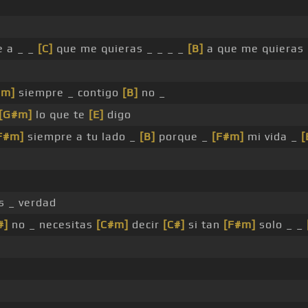
 a _ _
[C]
que me quieras _ _ _ _
[B]
a que me quieras 
#m]
siempre _ contigo
[B]
no _
[G#m]
lo que te
[E]
digo
F#m]
siempre a tu lado _
[B]
porque _
[F#m]
mi vida _
[
s _ verdad
#]
no _ necesitas
[C#m]
decir
[C#]
si tan
[F#m]
solo _ _