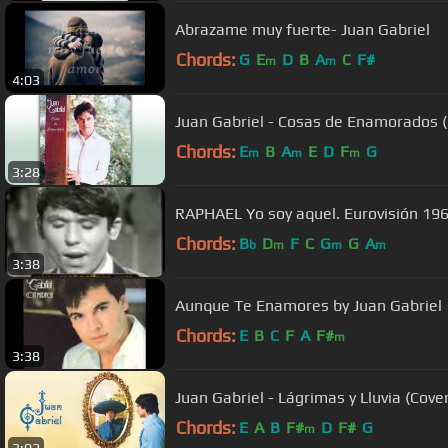
Abrazame muy fuerte- Juan Gabriel
Chords:
G
E
D
B
A
C
F#
m
m
4:03
Juan Gabriel - Cosas de Enamorados (
Chords:
E
B
A
E
D
F
G
m
m
m
3:28
Chords:
B
D
F
C
G
G
A
b
m
m
m
3:38
Aunque Te Enamores by Juan Gabriel
Chords:
E
B
C
F
A
F#
m
3:38
Juan Gabriel - Lágrimas y Lluvia (Cove
Chords:
E
A
B
F#
D
F#
G
m