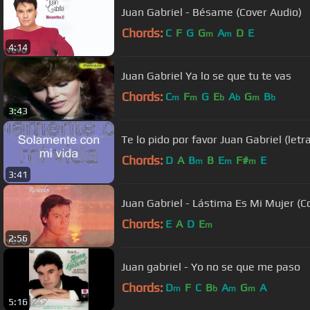
Juan Gabriel - Bésame (Cover Audio)
Chords:
C
F
G
G
A
D
E
m
m
4:14
Juan Gabriel Ya lo se que tu te vas
Chords:
C
F
G
E
A
G
B
m
m
b
b
m
b
3:43
Te lo pido por favor Juan Gabriel (letr
Chords:
D
A
B
B
E
F#
E
m
m
m
3:41
Juan Gabriel - Lástima Es Mi Mujer (C
Chords:
E
A
D
E
m
2:56
Juan gabriel - Yo no se que me paso
Chords:
D
F
C
B
A
G
A
m
b
m
m
5:16