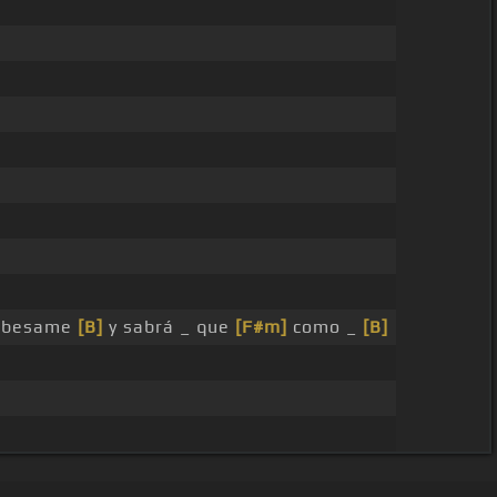
_ besame
[B]
y sabrá _ que
[F#m]
como _
[B]