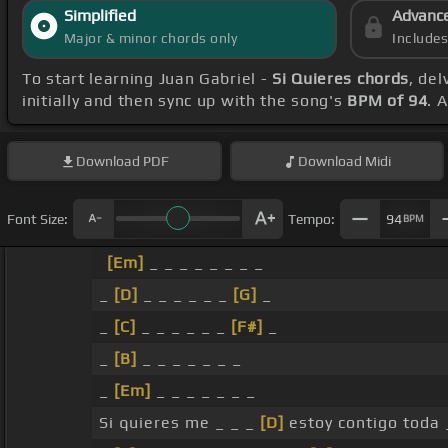
Simplified
Advanc
Major & minor chords only
Include
To start learning Juan Gabriel -
Si Quieres chords
, de
initially and then sync up with the song's
BPM of 94
. 
Download
PDF
Download
Midi
Font Size:
Tempo:
94
BPM
[Em]
_ _ _ _ _ _ _ _
_
[D]
_ _ _ _ _ _
[G]
_
_
[C]
_ _ _ _ _ _
[F#]
_
_
[B]
_ _ _ _ _ _ _
_
[Em]
_ _ _ _ _ _ _
Si quieres me _ _ _
[D]
estoy contigo toda 