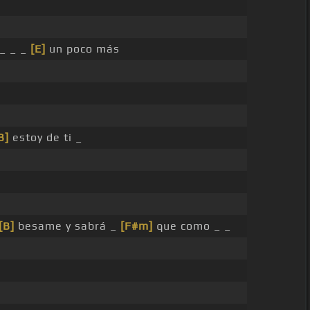
_ _ _
[E]
un poco más
B]
estoy de ti _
[B]
besame y sabrá _
[F#m]
que como _ _