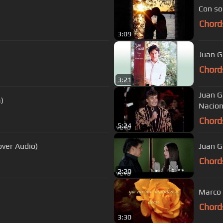
Con so
Chord
3:09
Juan G
Chord
3:21
Juan G
a)
Nacion
Chord
5:24
over Audio)
Juan G
Chord
2:20
Marco 
Chord
3:30