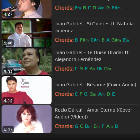
Chords:
E
B
C
D
A
G
F#
m
m
m
4:27
Juan Gabriel - Si Quieres ft. Natalia
Jiménez
Chords:
B
F#
C#
E
A
G#
E
m
m
m
m
5:46
Juan Gabriel - Te Quise Olvidar ft.
Alejandro Fernández
Chords:
C
G
F
A
D
D
b
b
m
5:01
Juan Gabriel - Bésame (Cover Audio)
Chords:
C
F
G
G
A
D
E
m
m
4:14
Rocío Dúrcal - Amor Eterno ((Cover
Audio) (Video))
Chords:
G
C
D
E
F
A
D
m
m
m
6:47