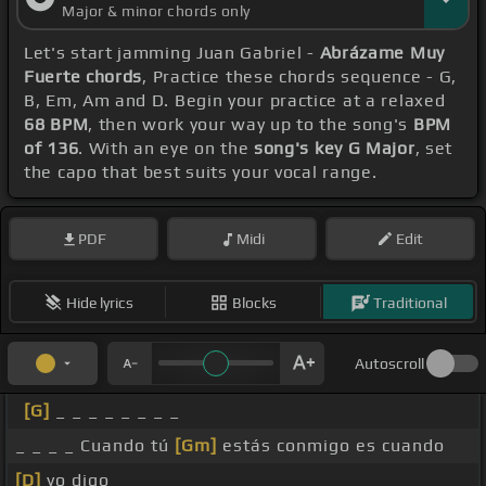
Major & minor chords only
Let's start jamming Juan Gabriel -
Abrázame Muy
Fuerte chords
, Practice these chords sequence - G,
B, Em, Am and D. Begin your practice at a relaxed
68 BPM
, then work your way up to the song's
BPM
of 136
. With an eye on the
song's key G Major
, set
the capo that best suits your vocal range.
PDF
Midi
Edit
Hide lyrics
Blocks
Traditional
Autoscroll
[G]
_ _ _ _ _ _ _ _
_ _ _ _ Cuando tú
[Gm]
estás conmigo es cuando
[D]
yo digo _ _