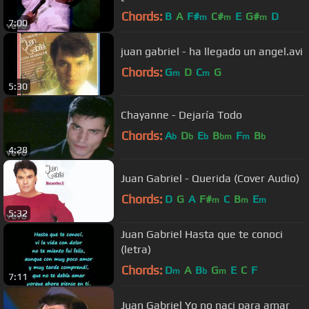
Bellas Artes])
Chords:
B
A
F#
C#
E
G#
D
m
m
m
7:00
juan gabriel - ha llegado un angel.avi
Chords:
G
D
C
G
m
m
5:30
Chayanne - Dejaría Todo
Chords:
A
D
E
B
F
B
b
b
b
bm
m
b
4:28
Juan Gabriel - Querida (Cover Audio)
Chords:
D
G
A
F#
C
B
E
m
m
m
5:32
Juan Gabriel Hasta que te conoci
(letra)
Chords:
D
A
B
G
E
C
F
m
b
m
7:11
Juan Gabriel Yo no naci para amar