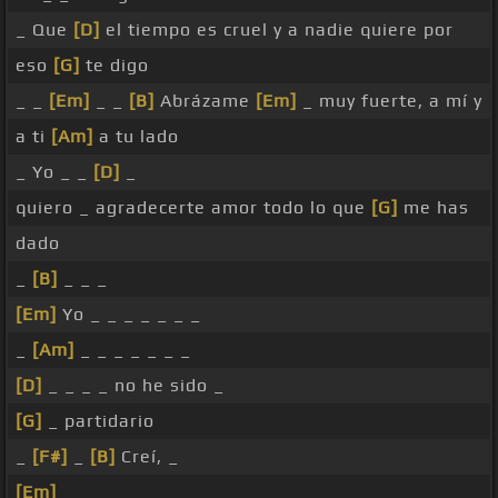
_ Que
[D]
el tiempo es cruel y a nadie quiere por
eso
[G]
te digo
_ _
[Em]
_ _
[B]
Abrázame
[Em]
_ muy fuerte, a mí y
a ti
[Am]
a tu lado
_ Yo _ _
[D]
_
quiero _ agradecerte amor todo lo que
[G]
me has
dado
_
[B]
_ _ _
[Em]
Yo _ _ _ _ _ _ _
_
[Am]
_ _ _ _ _ _ _
[D]
_ _ _ _ no he sido _
[G]
_ partidario
_
[F#]
_
[B]
Creí, _
[Em]
_ _ _ _ _ _ _ _