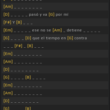
[Am]
_ _ _ _ _ _ _ _
[D]
_ _ _ _ _ pasó y va
[G]
por mí
[F#]
Y
[B]
_ _ _
[Em]
_ _ _ _ _ ese no se
[Am]
_ detiene _ _ _ _ _
[G]
_ _ _ _
[D]
que el tiempo en
[G]
contra
_ _ _
[F#]
_
[B]
_ _ _
[Em]
_ _ _ _ _ _ _ _
[Am]
_ _ _ _ _ _ _ _
[D]
_ _ _ _ _ _ _ _
[G]
_ _ _ _
[B]
_ _ _ _
[Em]
_ _ _ _ _ _ _ _
[Am]
_ _ _ _ _ _ _ _
[D]
_ _ _ _ _ _ _ _
[G]
_ _ _ _
[B]
_ _ _ _