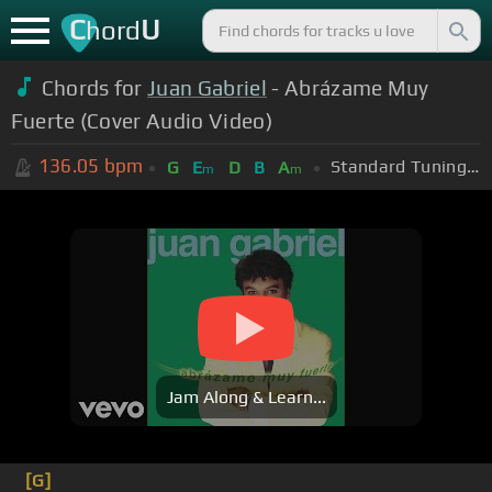
C
U
hord
Chords for
Juan Gabriel
- Abrázame Muy
Fuerte (Cover Audio Video)
136.05
bpm
Standard Tuning (EADGBE)
G
E
D
B
A
m
m
Jam Along & Learn...
[G]