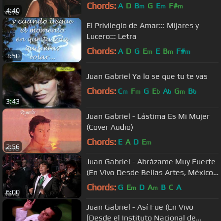
Chords:
A
D
B
G
E
F#
m
m
m
4:40
El Privilegio de Amar::: Mijares y
Lucero::: Letra
Chords:
A
D
G
E
E
B
F#
m
m
m
3:50
Juan Gabriel Ya lo se que tu te vas
Chords:
C
F
G
E
A
G
B
m
m
b
b
m
b
3:43
Juan Gabriel - Lástima Es Mi Mujer
(Cover Audio)
Chords:
E
A
D
E
m
2:56
Juan Gabriel - Abrázame Muy Fuerte
(En Vivo Desde Bellas Artes, México/
2013)
Chords:
G
E
D
A
B
C
A
m
m
6:00
Juan Gabriel - Así Fue (En Vivo
[Desde el Instituto Nacional de