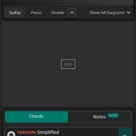
Guitar
Piano
Ukulele
Show
All Diagrams
Chords
Beta
Notes
Simplified
VERSION: