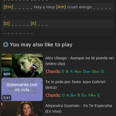
[Em]
_ _ _ _ _ Hoy y muy
[Am]
cruel amigo _ _ _ _ _
_
[D]
_ _ _ _ _
[E]
_ _ _
_ _ _ _ _ _ _ _
You may also like to play
Alex Ubago - Aunque no te pueda ver
(video clip)
Chords:
E
B
A
A
D
G
D
bm
bm
bm
4:08
Te lo pido por favor Juan Gabriel
(letra)
Chords:
D
A
B
B
E
F#
E
m
m
m
3:41
Alejandra Guzmán - Yo Te Esperaba
(En Vivo)