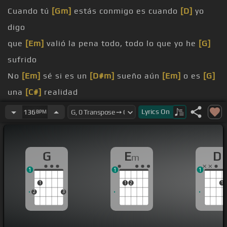
Cuando tú
[Gm]
estás conmigo es cuando
[D]
yo
digo
que
[Em]
valió la pena todo, todo lo que yo he
[G]
sufrido
No
[Em]
sé si es un
[D#m]
sueño aún
[Em]
o es
[G]
una
[C#]
realidad
contigo
[D]
es cuando digo
Lyrics
On
136
BPM
es porque tú lo has
[D]
merecido
[C]
Con decirte amor que otra vez he
[Bm]
G
E
D
m
amanecido
1
1
1
Llorando
[C]
de
1
1
2
1
2
3