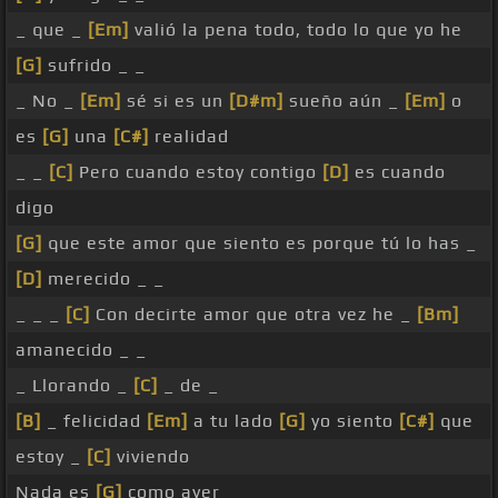
_ que _
[Em]
valió la pena todo, todo lo que yo he
[G]
sufrido _ _
_ No _
[Em]
sé si es un
[D#m]
sueño aún _
[Em]
o
es
[G]
una
[C#]
realidad
_ _
[C]
Pero cuando estoy contigo
[D]
es cuando
digo
[G]
que este amor que siento es porque tú lo has _
[D]
merecido _ _
_ _ _
[C]
Con decirte amor que otra vez he _
[Bm]
amanecido _ _
_ Llorando _
[C]
_ de _
[B]
_ felicidad
[Em]
a tu lado
[G]
yo siento
[C#]
que
estoy _
[C]
viviendo
Nada es
[G]
como ayer _ _ _ _