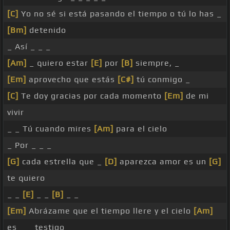
[C]
Yo no sé si está pasando el tiempo o tú lo has _
[Bm]
detenido
_ Así _ _ _
[Am]
_ quiero estar
[E]
por
[B]
siempre, _
[Em]
aprovecho que estás
[C#]
tú conmigo _
[C]
Te doy gracias por cada momento
[Em]
de mi
vivir
_ _ Tú cuando mires
[Am]
para el cielo
_ Por _ _ _
[G]
cada estrella que _
[D]
aparezca amor es un
[G]
te quiero
_ _
[E]
_ _
[B]
_ _
[Em]
Abrázame que el tiempo llere y el cielo
[Am]
es _ _ testigo