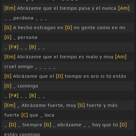
[Em]
Abrázame que el tiempo pasa y el nunca
[Am]
_ _ perdona _ _ _
[G]
A hecho estragos en
[D]
mi gente como en mi
[G]
_ persona
_
[F#]
_ _
[B]
_ _
[Em]
Abrázame que el tiempo es malo y muy
[Am]
cruel amigo _ _ _ _ _
[G]
Abrázame que el
[D]
tiempo es oro si tú estás
[G]
_ conmigo
_
[F#]
_ _
[B]
_ _
[Em]
_ Abrázame fuerte, muy
[G]
fuerte y más
fuerte
[C]
que _ loca
_
[D]
_ Siempre
[G]
_ abrázame _ _ hoy que tú
[D]
estás conmigo _ _ _ _ _