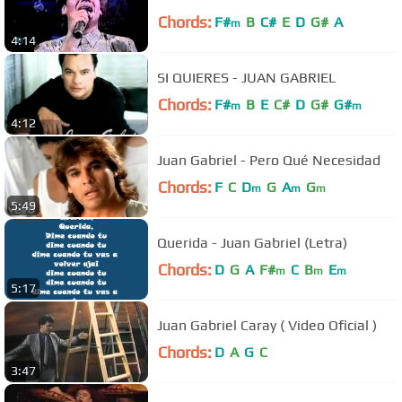
Chords:
F#
B
C#
E
D
G#
A
m
4:14
SI QUIERES - JUAN GABRIEL
Chords:
F#
B
E
C#
D
G#
G#
m
m
4:12
Juan Gabriel - Pero Qué Necesidad
Chords:
F
C
D
G
A
G
m
m
m
5:49
Querida - Juan Gabriel (Letra)
Chords:
D
G
A
F#
C
B
E
m
m
m
5:17
Juan Gabriel Caray ( Video Oficial )
Chords:
D
A
G
C
3:47