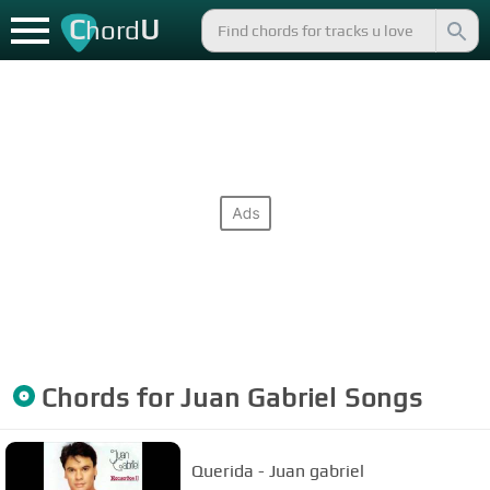
C
U
hord
Chords for
Juan Gabriel
Songs
Querida - Juan gabriel