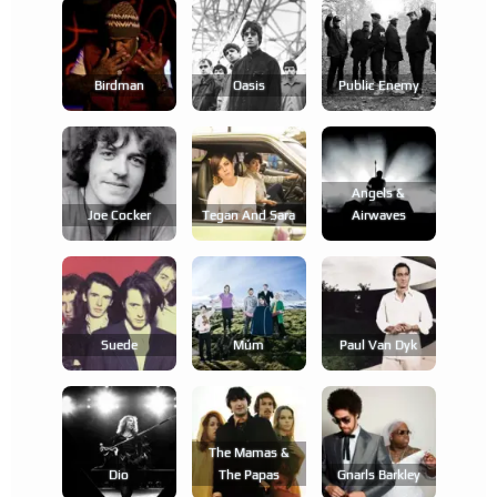
Birdman
Oasis
Public Enemy
Angels &
Joe Cocker
Tegan And Sara
Airwaves
Suede
Múm
Paul Van Dyk
The Mamas &
Dio
The Papas
Gnarls Barkley