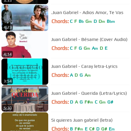
3:33
.Juan Gabriel - Adios Amor, Te Vas
Chords:
C
F
B
G
D
D
B
b
m
m
bm
4:23
Juan Gabriel - Bésame (Cover Audio)
Chords:
C
F
G
G
A
D
E
m
m
4:14
Juan Gabriel - Caray letra-Lyrics
Chords:
A
D
G
A
m
3:54
Juan Gabriel - Querida (Letra/Lyrics)
Chords:
D
A
G
F#
C
G
G#
m
m
5:30
Si quieres Juan gabriel (letra)
Chords:
B
F#
E
C#
D
G#
E
m
m