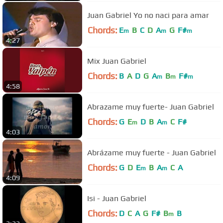
Juan Gabriel Yo no naci para amar
Chords:
E
B
C
D
A
G
F#
m
m
m
4:27
Mix Juan Gabriel
Chords:
B
A
D
G
A
B
F#
m
m
m
4:58
Abrazame muy fuerte- Juan Gabriel
Chords:
G
E
D
B
A
C
F#
m
m
4:03
Abrázame muy fuerte - Juan Gabriel
Chords:
G
D
E
B
A
C
A
m
m
4:09
Isi - Juan Gabriel
Chords:
D
C
A
G
F#
B
B
m