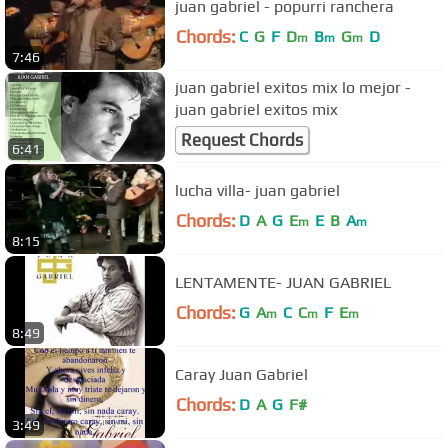
juan gabriel - popurri ranchera
Chords:
C
G
F
D
B
G
D
m
m
m
7:46
juan gabriel exitos mix lo mejor -
juan gabriel exitos mix
Request Chords
6:41
lucha villa- juan gabriel
Chords:
D
A
G
E
E
B
A
m
m
8:15
LENTAMENTE- JUAN GABRIEL
Chords:
G
A
C
C
F
E
m
m
m
8:49
Caray Juan Gabriel
Chords:
D
A
G
F#
3:49