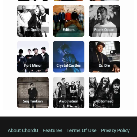
No Doubt
Editors
Frank Ocean
Fort Minor
Crystal Castles
Dr. Dre
Serj Tankian
Awolnation
Motörhead
About ChordU
Features
Terms Of Use
Privacy Policy