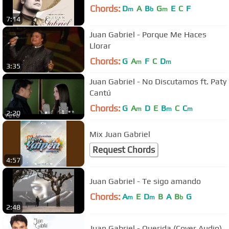
Chords:
D
A
B
G
E
C
F
m
b
m
7:14
Juan Gabriel - Porque Me Haces
Llorar
Chords:
G
A
F
C
D
m
m
3:35
Juan Gabriel - No Discutamos ft. Paty
Cantú
Chords:
G
A
D
E
B
C
C
m
m
m
2:20
Mix Juan Gabriel
Request Chords
4:57
Juan Gabriel - Te sigo amando
Chords:
A
E
D
B
A
B
G
m
m
b
2:48
Juan Gabriel - Querida (Cover Audio)