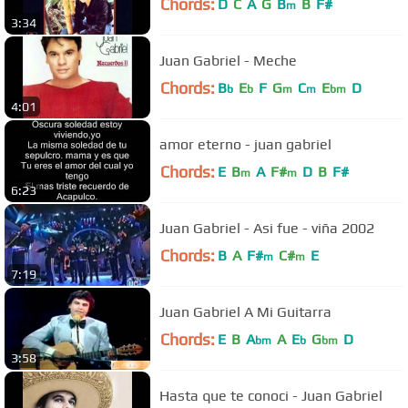
Chords:
D
C
A
G
B
B
F#
m
3:34
Juan Gabriel - Meche
Chords:
B
E
F
G
C
E
D
b
b
m
m
bm
4:01
amor eterno - juan gabriel
Chords:
E
B
A
F#
D
B
F#
m
m
6:23
Juan Gabriel - Asi fue - viña 2002
Chords:
B
A
F#
C#
E
m
m
7:19
Juan Gabriel A Mi Guitarra
Chords:
E
B
A
A
E
G
D
bm
b
bm
3:58
Hasta que te conoci - Juan Gabriel