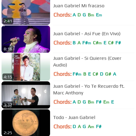
Juan Gabriel Mi fracaso
Chords:
A
D
G
B
E
m
m
2:41
Juan Gabriel - Así Fue (En Vivo)
Chords:
B
A
F#
C#
E
C#
F#
m
m
8:16
Juan Gabriel - Si Quieres (Cover
Audio)
Chords:
F#
B
E
C#
D
G#
A
m
4:15
Juan Gabriel - Yo Te Recuerdo ft.
Marc Anthony
Chords:
A
D
G
B
F#
E
E
m
m
3:37
Todo - Juan Gabriel
Chords:
D
A
G
A
F#
m
2:25