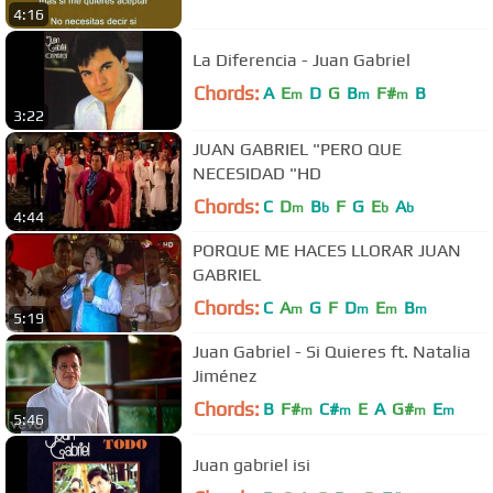
4:16
La Diferencia - Juan Gabriel
Chords:
A
E
D
G
B
F#
B
m
m
m
3:22
JUAN GABRIEL "PERO QUE
NECESIDAD "HD
Chords:
C
D
B
F
G
E
A
m
b
b
b
4:44
PORQUE ME HACES LLORAR JUAN
GABRIEL
Chords:
C
A
G
F
D
E
B
m
m
m
m
5:19
Juan Gabriel - Si Quieres ft. Natalia
Jiménez
Chords:
B
F#
C#
E
A
G#
E
m
m
m
m
5:46
Juan gabriel isi