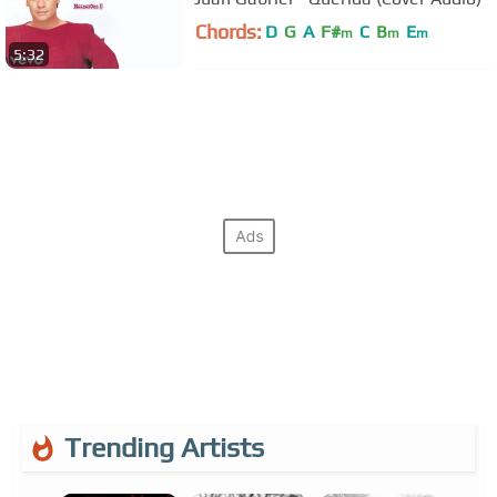
Chords:
D
G
A
F#
C
B
E
m
m
m
5:32
Trending Artists