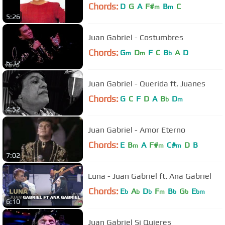
Chords:
D
G
A
F#
B
C
m
m
5:26
Juan Gabriel - Costumbres
Chords:
G
D
F
C
B
A
D
m
m
b
6:32
Juan Gabriel - Querida ft. Juanes
Chords:
G
C
F
D
A
B
D
b
m
4:52
Juan Gabriel - Amor Eterno
Chords:
E
B
A
F#
C#
D
B
m
m
m
7:02
Luna - Juan Gabriel ft. Ana Gabriel
Chords:
E
A
D
F
B
G
E
b
b
b
m
b
b
bm
6:10
Juan Gabriel Si Quieres