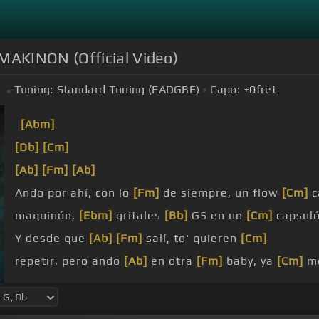
MAKINON (Official Video)
Tuning:
Standard Tuning (EADGBE)
Capo:
+0
fret
[Abm]
[Db]
[Cm]
[Ab]
[Fm]
[Ab]
Ando por ahí, con lo
[Fm]
de siempre, un flow
[Cm]
c
maquinón,
[Ebm]
gritales
[Bb]
G5 en un
[Cm]
capsuló
Y desde que
[Ab]
[Fm]
salí, to' quieren
[Cm]
repetir, pero ando
[Ab]
en otra
[Fm]
baby, ya
[Cm]
me
ahí, con lo de siempre, un
[Cm]
flow cabrón.