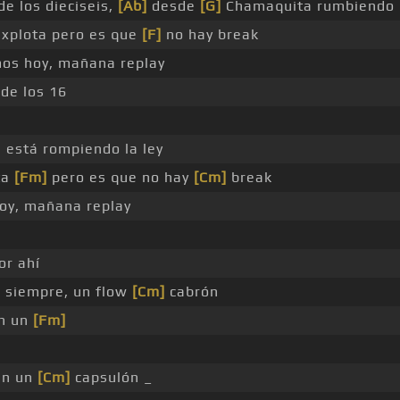
de los dieciseis,
[Ab]
desde
[G]
Chamaquita rumbiendo
xplota pero es que
[F]
no hay break
os hoy, mañana replay
de los 16
 está rompiendo la ley
ta
[Fm]
pero es que no hay
[Cm]
break
oy, mañana replay
or ahí
 siempre, un flow
[Cm]
cabrón
en un
[Fm]
 en un
[Cm]
capsulón _