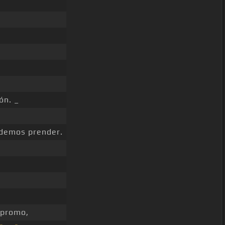
ón. _
odemos prender.
 promo,