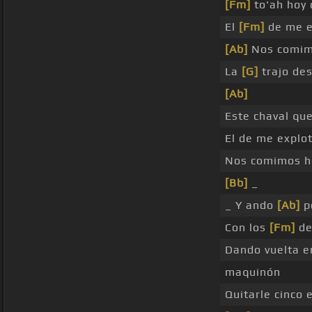
[Fm]
to'ah hoy 
El
[Fm]
de me e
[Ab]
Nos comim
La
[G]
trajo des
[Ab]
Este chaval que
El de me explo
Nos comimos h
[Bb]
_
_ Y ando
[Ab]
p
Con los
[Fm]
de
Dando vuelta 
maquinón
Quitarle cinco