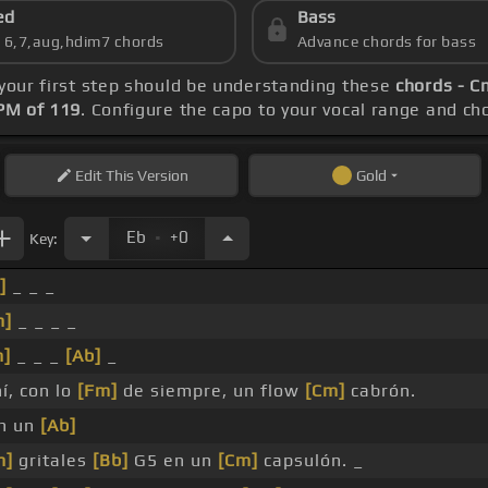
ed
Bass
s 6,7,aug,hdim7 chords
Advance chords for bass
 your first step should be understanding these
chords - C
PM of 119
. Configure the capo to your vocal range and 
Edit
This Version
Gold
.
Eb
+0
Key:
]
_ _ _
m]
_ _ _ _
m]
_ _ _
[Ab]
_
í, con lo
[Fm]
de siempre, un flow
[Cm]
cabrón.
en un
[Ab]
m]
gritales
[Bb]
G5 en un
[Cm]
capsulón. _