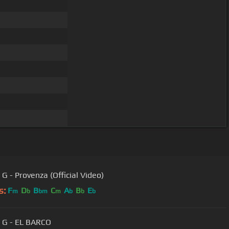
G - Provenza (Official Video)
s:
F
D
B
C
A
B
E
m
b
bm
m
b
b
b
 G - EL BARCO