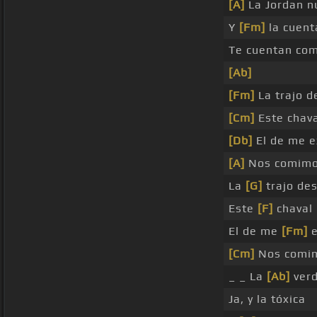
[A]
La Jordan n
Y
[Fm]
la cuent
Te cuentan com
[Ab]
[Fm]
La trajo d
[Cm]
Este chava
[Db]
El de me e
[A]
Nos comimos
La
[G]
trajo des
Este
[F]
chaval
El de me
[Fm]
e
[Cm]
Nos comi
_ _ La
[Ab]
verd
Ja, y la tóxica