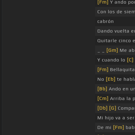
[Fm]
Y ando por
Con los de sie
cabrón
Dando vuelta 
Quitarle cinco
_ _
[Gm]
Me abu
Y cuando lo
[C]
[Fm]
Bellaquita
No
[Eb]
te habl
[Bb]
Ando en una
[Cm]
Arriba la p
[Db]
[G]
Compara
Mi hijo va a se
De mi
[Fm]
baby