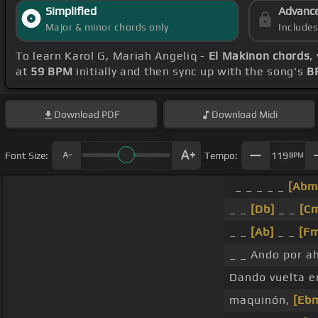
Simplified
Advanc
Major & minor chords only
Include
To learn Karol G, Mariah Angeliq -
El Makinon chords
,
at
59 BPM
initially and then sync up with the song's
B
Download
PDF
Download
Midi
Font Size:
Tempo:
119
BPM
_ _ _ _ _
[Abm
_ _
[Db]
_ _
[C
_ _
[Ab]
_ _
[F
_ _ Ando por ah
Dando vuelta 
maquinón,
[Eb