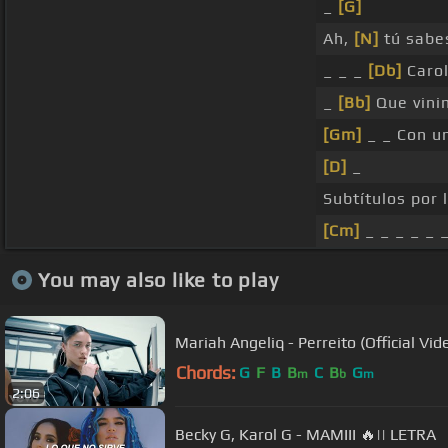
_
[G]
Ah,
[N]
tú sabe
_ _ _
[Db]
Carol
_
[Bb]
Que vini
[Gm]
_ _ Con un
[D]
_
Subtítulos por
[Cm]
_ _ _ _ _ 
You may also like to play
Mariah Angeliq - Perreito (Official Vid
Chords:
G
F
B
B
C
B
G
m
b
m
2:06
Becky G, Karol G - MAMIII 🔥|| LETRA