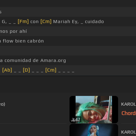
s
 G, _ _
[Fm]
con
[Cm]
Mariah Ey, _ cuidado
mos por ahí
 flow bien cabrón
 la comunidad de Amara.org
_
[Ab]
_ _
[D]
_ _ _
[Cm]
_ _ _ _
eo)
KAROL 
Chord
3:47
KAROL