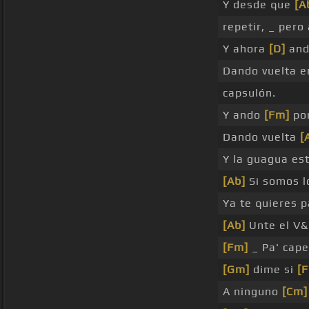
Y desde que
[A
repetir, _ per
Y ahora
[D]
an
Dando vuelta 
capsulón.
Y ando
[Fm]
por
Dando vuelta
[
Y la guagua es
[Ab]
Si somos l
Ya te quieres 
[Ab]
Unte el V&
[Fm]
_ Pa' cap
[Gm]
dime si
[
A ninguno
[Cm]