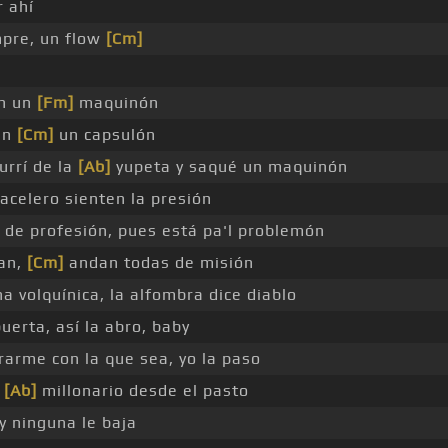
 ahí
mpre, un flow
[Cm]
en un
[Fm]
maquinón
 en
[Cm]
un capsulón
rrí de la
[Ab]
yupeta y saqué un maquinón
acelero sienten la presión
 de profesión, pues está pa'l problemón
an,
[Cm]
andan todas de misión
 volquínica, la alfombra dice diablo
uerta, así la abro, baby
rme con la que sea, yo la paso
r
[Ab]
millonario desde el pasto
 ninguna le baja