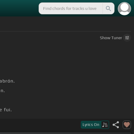
Show
Tuner
abrón.
n.
 fui.
Lyrics
On