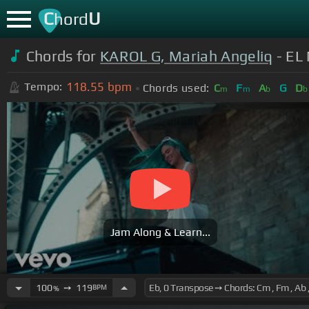
C
U
hord
Chords for
KAROL G, Mariah Angeliq
- EL 
118.55
bpm
Tempo:
Chords used:
C
F
A
G
D
m
m
b
b
Jam Along & Learn...
100
➙
119
BPM
%