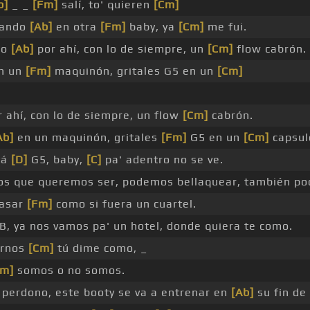
b]
_ _
[Fm]
salí, to' quieren
[Cm]
o ando
[Ab]
en otra
[Fm]
baby, ya
[Cm]
me fui.
do
[Ab]
por ahí, con lo de siempre, un
[Cm]
flow cabrón.
en un
[Fm]
maquinón, gritales G5 en un
[Cm]
 ahí, con lo de siempre, un flow
[Cm]
cabrón.
Ab]
en un maquinón, gritales
[Fm]
G5 en un
[Cm]
capsul
tá
[D]
G5, baby,
[C]
pa' adentro no se ve.
os que queremos ser, podemos bellaquear, también p
pasar
[Fm]
como si fuera un cuartel.
B, ya nos vamos pa' un hotel, donde quiera te como.
ernos
[Cm]
tú dime como, _
Fm]
somos o no somos.
perdono, este booty se va a entrenar en
[Ab]
su fin de