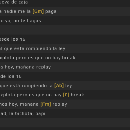
ueva de caja
a nadie me la
[Gm]
paga
o yo, no te hagas
esde los 16
l que está rompiendo la ley
xplota pero es que no hay break
 hoy, mañana replay
de los 16
 que está rompiendo la
[Ab]
ley
xplota pero es que no hay
[C]
break
mos hoy, mañana
[Fm]
replay
ad, la bichota, papi