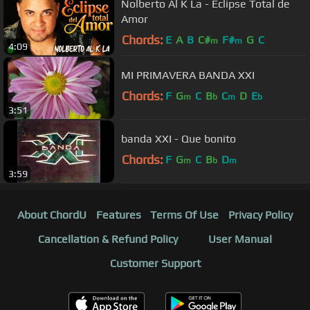
Nolberto Al K La - Eclipse Total de
Amor
Chords:
E
A
B
C#
F#
G
C
m
m
4:09
MI PRIMAVERA BANDA XXI
Chords:
F
G
C
B
C
D
E
m
b
m
b
3:51
banda XXI - Que bonito
Chords:
F
G
C
B
D
m
b
m
3:59
About ChordU
Features
Terms Of Use
Privacy Policy
Cancellation & Refund Policy
User Manual
Customer Support