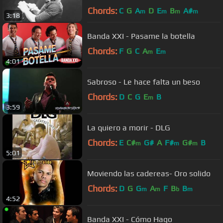
Chords:
C
G
A
D
E
B
A#
m
m
m
m
3:18
Banda XXI - Pasame la botella
Chords:
F
G
C
A
E
m
m
4:01
Sabroso - Le hace falta un beso
Chords:
D
C
G
E
B
m
3:59
La quiero a morir - DLG
Chords:
E
C#
G#
A
F#
G#
B
m
m
m
5:01
Moviendo las cadereas- Oro solido
Chords:
D
G
G
A
F
B
B
m
m
b
m
4:52
Banda XXI - Cómo Hago