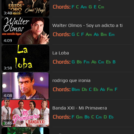
Chords:
F
C
A
G
E
C
m
m
3:40
Walter Olmos - Soy un adicto a ti
Chords:
G
C
F
A
A
B
E
m
b
m
m
4:09
La Loba
Chords:
G
B
F
A
C
E
B
b
m
b
m
b
3:58
rodrigo que ironia
Chords:
B
D
C
E
A
F
F
bm
b
b
b
m
4:08
Banda XXI - Mi Primavera
Chords:
F
G
B
C
C
D
E
m
b
m
b
3:46