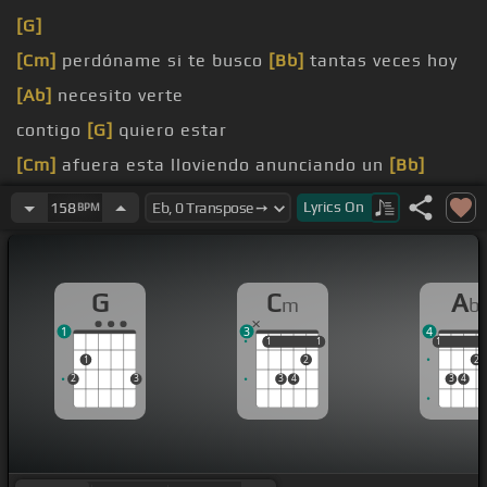
[G]
[Cm]
perdóname si te busco
[Bb]
tantas veces hoy
[Ab]
necesito verte
contigo
[G]
quiero estar
[Cm]
afuera esta lloviendo anunciando un
[Bb]
ciclón
Lyrics
On
158
BPM
es el día
[Ab]
perfecto para hacerte el
[G]
amor
y hoy
[Cm]
quiero amanecer en una
[Bb]
cabaña
G
C
A
m
b
1
3
4
1
1
1
1
1
1
1
2
2
2
3
3
4
3
4