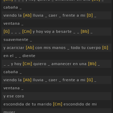
cabaña _
viendo la
[Ab]
lluvia _ caer _ frente a mi
[D]
_
ventana _
[G]
_ _ _
[Cm]
y hoy voy a besarte _ _
[Bb]
_
suavemente _
y acariciar
[Ab]
con mis manos _ todo tu cuerpo
[G]
en el _ _ diente
_ _ y hoy
[Cm]
quiero _ amanecer en una
[Bb]
_
cabaña _
viendo la
[Ab]
lluvia _ caer _ frente a mi
[G]
_
ventana _
y ese coro
escondida de tu marido
[Cm]
escondido de mi
mujer