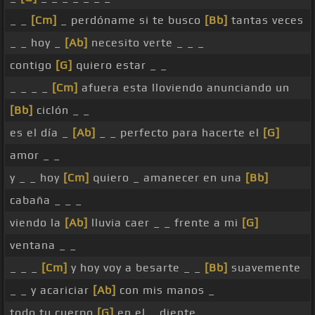
_ _
[Cm]
_ perdóname si te busco
[Bb]
tantas veces
_ _ hoy _
[Ab]
necesito verte _ _ _
contigo
[G]
quiero estar _ _
_ _ _ _
[Cm]
afuera esta lloviendo anunciando un
[Bb]
ciclón _ _
es el día _
[Ab]
_ _ perfecto para hacerte el
[G]
amor _ _
y _ _ hoy
[Cm]
quiero _ amanecer en una
[Bb]
cabaña _ _ _
viendo la
[Ab]
lluvia caer _ _ frente a mi
[G]
ventana _ _
_ _ _
[Cm]
y hoy voy a besarte _ _
[Bb]
suavemente
_ _ y acariciar
[Ab]
con mis manos _
todo tu cuerpo
[G]
en el _ diente