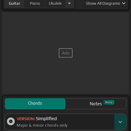
Guitar
Piano
Ukulele
Show
All Diagrams
Chords
Beta
Notes
Simplified
VERSION:
Major & minor chords only