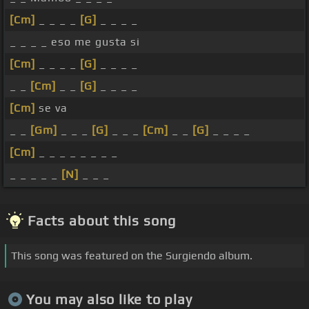
[Cm]
_ _ _ _
[G]
_ _ _ _
_ _ _ _ eso me gusta si
[Cm]
_ _ _ _
[G]
_ _ _ _
_ _
[Cm]
_ _
[G]
_ _ _ _
[Cm]
se va
_ _
[Gm]
_ _ _
[G]
_ _ _
[Cm]
_ _
[G]
_ _ _ _
[Cm]
_ _ _ _ _ _ _ _
_ _ _ _ _
[N]
_ _ _
Facts about this song
This song was featured on the Surgiendo album.
You may also like to play