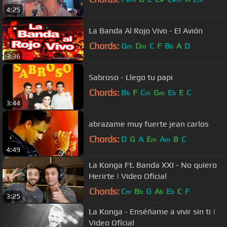
m
m
m
4:25
La Banda Al Rojo Vivo - El Avión
Chords:
G
D
C
F
B
A
D
m
m
b
3:36
Sabroso - Llego tu papi
Chords:
B
F
C
G
E
E
C
b
m
m
b
3:44
abrazame muy fuerte jean carlos
Chords:
D
G
A
E
A
B
C
m
m
4:49
La Konga Ft. Banda XXI - No quiero
Herirte | Video Oficial
Chords:
C
B
G
A
E
C
F
m
b
b
b
3:25
La Konga - Enséñame a vivir sin ti |
Video Oficial