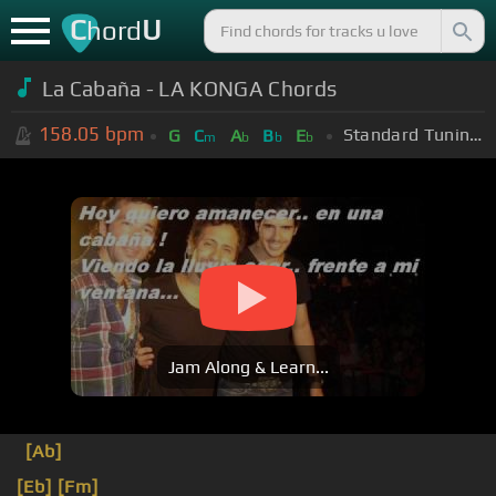
C
U
hord
La Cabaña - LA KONGA Chords
158.05
bpm
Standard Tuning (EADGBE)
G
C
A
B
E
m
b
b
b
Jam Along & Learn...
[Ab]
[Eb]
[Fm]