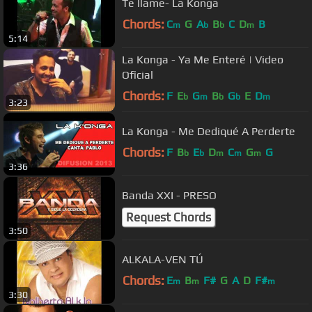
Te llame- La Konga
Chords:
C
G
A
B
C
D
B
m
b
b
m
5:14
La Konga - Ya Me Enteré | Video
Oficial
Chords:
F
E
G
B
G
E
D
b
m
b
b
m
3:23
La Konga - Me Dediqué A Perderte
Chords:
F
B
E
D
C
G
G
b
b
m
m
m
3:36
Banda XXI - PRESO
Request Chords
3:50
ALKALA-VEN TÚ
Chords:
E
B
F#
G
A
D
F#
m
m
m
3:30