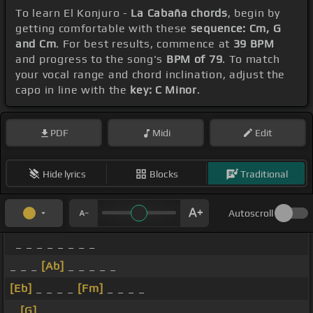
To learn El Konjuro -
La Cabaña chords
, begin by
getting comfortable with these
sequence: Cm, G
and Cm
. For best results, commence at
39 BPM
and progress to the song's
BPM of 79
. To match
your vocal range and chord inclination, adjust the
capo in line with the
key: C Minor
.
PDF
Midi
Edit
Hide lyrics
Blocks
Traditional
Autoscroll
_ _ _ _ _ _ _ _
_ _ _
[Ab]
_ _ _ _ _
[Eb]
_ _ _ _
[Fm]
_ _ _ _
_
[G]
_ _ _ _ _ _ _