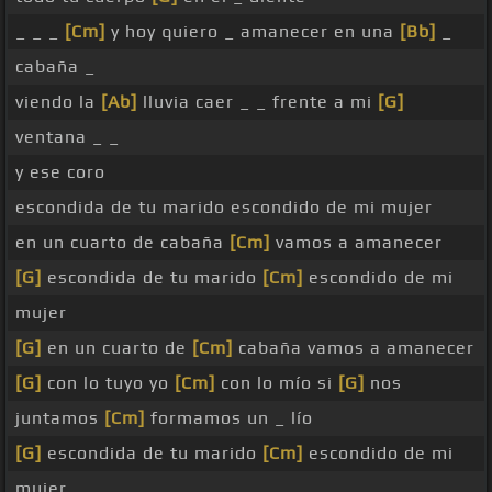
_ _ _
[Cm]
y hoy quiero _ amanecer en una
[Bb]
_
cabaña _
viendo la
[Ab]
lluvia caer _ _ frente a mi
[G]
ventana _ _
y ese coro
escondida de tu marido escondido de mi mujer
en un cuarto de cabaña
[Cm]
vamos a amanecer
[G]
escondida de tu marido
[Cm]
escondido de mi
mujer
[G]
en un cuarto de
[Cm]
cabaña vamos a amanecer
[G]
con lo tuyo yo
[Cm]
con lo mío si
[G]
nos
juntamos
[Cm]
formamos un _ lío
[G]
escondida de tu marido
[Cm]
escondido de mi
mujer