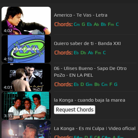
Americo - Te Vas - Letra
Chords:
C
G
E
A
B
F
C
m
b
b
b
m
4:02
Quiero saber de ti - Banda XXI
Chords:
E
D
A
F
C
b
b
b
m
4:10
06 - Ulises Bueno - Sapo De Otro
PoZo - EN LA PIEL
Chords:
E
D
G
B
C
F
G
b
m
b
m
4:01
la Konga - cuando baja la marea
Request Chords
3:35
La Konga - Es mi Culpa | Video oficial
Chords:
F#
D
E
C#
C#
A
E