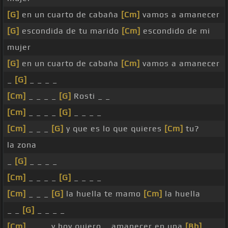
[G]
en un cuarto de cabaña
[Cm]
vamos a amanecer
[G]
escondida de tu marido
[Cm]
escondido de mi
mujer
[G]
en un cuarto de cabaña
[Cm]
vamos a amanecer
_
[G]
_ _ _ _
[Cm]
_ _ _ _
[G]
Rosti _ _
[Cm]
_ _ _ _
[G]
_ _ _ _
[Cm]
_ _ _
[G]
y que es lo que quieres
[Cm]
tu?
la zona
_
[G]
_ _ _ _
[Cm]
_ _ _ _
[G]
_ _ _ _
[Cm]
_ _ _
[G]
la huella te mamo
[Cm]
la huella
_ _
[G]
_ _ _ _
[Cm]
_ _ _ y hoy quiero _ amanecer en una
[Bb]
_