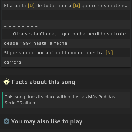
Ella baila
[D]
de todo, nunca
[G]
quiere sus motens.
_
_ _ _ _ _ _ _ _
_ _ Otra vez la Chona, _ que no ha perdido su trote
desde 1994 hasta la fecha.
Sigue siendo por ahí un himno en nuestra
[N]
carrera. _
Facts about this song
This song finds its place within the Las Más Pedidas -
Serie 35 album.
You may also like to play