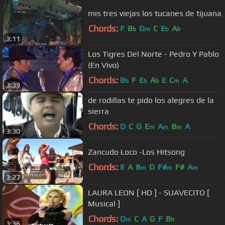
mis tres viejas los tucanes de tijuana
Chords:
F
B
D
C
E
A
b
m
b
b
3:11
Los Tigres Del Norte - Pedro Y Pablo
(En Vivo)
Chords:
B
F
E
A
E
C
A
b
b
b
m
3:39
de rodillas te pido los alegres de la
sierra
Chords:
D
C
G
E
A
B
A
m
m
m
3:30
Zancudo Loco -Los Hitsong
Chords:
E
A
B
D
F#
F#
A
m
m
m
3:27
LAURA LEON [ HD ] - SUAVECITO [
Musical ]
Chords:
D
C
A
G
F
B
m
b
3:36