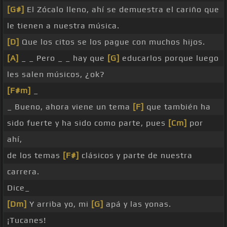
[G#]
El Zócalo lleno, ahí se demuestra el cariño que
le tienen a nuestra música.
[D]
Que los citos se los pague con muchos hijos.
[A]
_ _ Pero _ _ hay que
[G]
educarlos porque luego
les salen músicos, ¿ok?
[F#m]
_
_ Bueno, ahora viene un tema
[F]
que también ha
sido fuerte y ha sido como parte, pues
[Cm]
por
ahí,
de los temas
[F#]
clásicos y parte de nuestra
carrera.
Dice_
[Dm]
Y arriba yo, mi
[G]
apá y las yonas.
¡Tucanes!