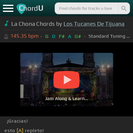
C
U
hord
La Chona Chords by
Los Tucanes De Tijuana
145.35
bpm
Standard Tuning (EADGBE)
G
D
F#
A
G#
Jam Along & Learn...
¡Gracias!
esto
[A]
repleto!