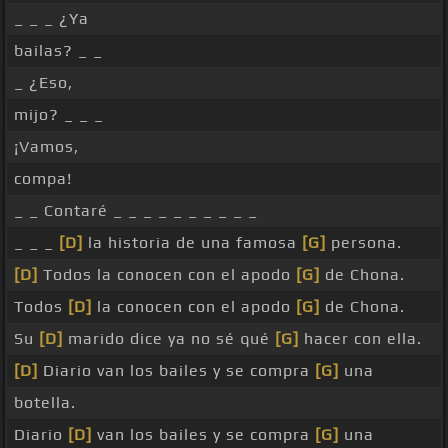
_ _ _ ¿Ya
bailas? _ _
_ ¿Eso,
mijo? _ _ _
¡Vamos,
compa!
_ _ Contaré _ _ _ _ _ _ _ _ _ _
_ _ _
[D]
la historia de una famosa
[G]
persona.
[D]
Todos la conocen con el apodo
[G]
de Chona.
Todos
[D]
la conocen con el apodo
[G]
de Chona.
Su
[D]
marido dice ya no sé qué
[G]
hacer con ella.
[D]
Diario van los bailes y se compra
[G]
una
botella.
Diario
[D]
van los bailes y se compra
[G]
una