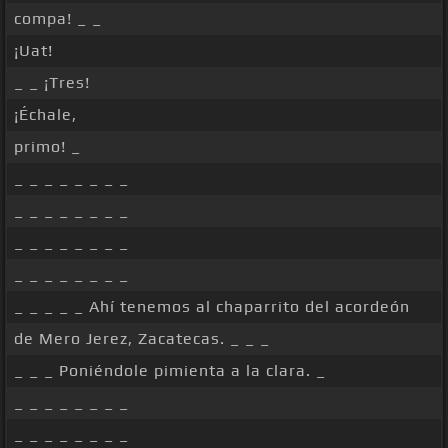
compa! _ _
¡Uat!
_ _ ¡Tres!
¡Échale,
primo! _
_ _ _ _ _ _ _ _
_ _ _ _ _ _ _ _
_ _ _ _ _ _ _ _
_ _ _ _ _ _ _ _
_ _ _ _ _ Ahí tenemos al chaparrito del acordeón
de Mero Jerez, Zacatecas. _ _ _
_ _ _ Poniéndole pimienta a la clara. _
_ _ _ _ _ _ _ _
_ _ _ _ _ _ _ _