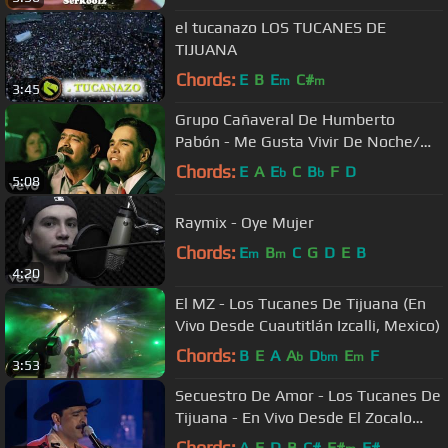
el tucanazo LOS TUCANES DE
TIJUANA
Chords:
E
B
E
C#
m
m
3:45
Grupo Cañaveral De Humberto
Pabón - Me Gusta Vivir De Noche/
Amor Platónico/ Mundo De Amor
Chords:
E
A
E
C
B
F
D
b
b
5:08
(Medley)
Raymix - Oye Mujer
Chords:
E
B
C
G
D
E
B
m
m
4:20
El MZ - Los Tucanes De Tijuana (En
Vivo Desde Cuautitlán Izcalli, Mexico)
Chords:
B
E
A
A
D
E
F
b
bm
m
3:53
Secuestro De Amor - Los Tucanes De
Tijuana - En Vivo Desde El Zocalo
(Clásicos de Los Tucanes)
Chords:
A
E
D
B
C#
F#
F#