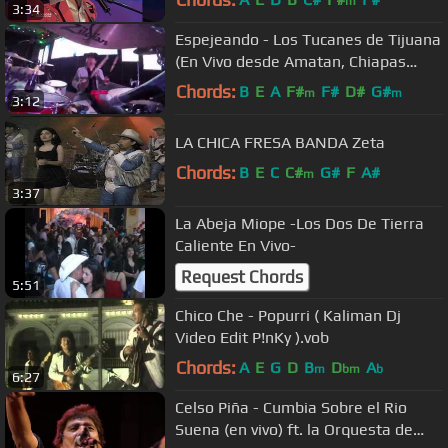
m
3:34
Espejeando - Los Tucanes de Tijuana
(En Vivo desde Amatan, Chiapas
Mexico)
Chords:
B
E
A
F#
F#
D#
G#
m
m
3:12
LA CHICA FRESA BANDA Zeta
Chords:
B
E
C
C#
G#
F
A#
m
3:37
La Abeja Miope -Los Dos De Tierra
Caliente En Vivo-
Request Chords
5:51
Chico Che - Popurri ( Kaliman Dj
Video Edit P!nKy ).vob
Chords:
A
E
G
D
B
D
A
m
bm
b
6:27
Celso Piña - Cumbia Sobre el Rio
Suena (en vivo) ft. la Orquesta de