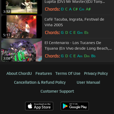
Lupita (DVJ Mr Master)(DJ Tony
Extended)
Chords:
D
C
A
C#
C
A#
m
3:12
Café Tacuba, Ingrata, Festival de
Viña 2005
Chords:
G
D
C
E
G
E
m
b
5:17
El Centenario - Los Tucanes De
Tijuana (En Vivo desde Long Beach,
CA. USA "Jenni Vive 2015")
Chords:
G
D
C
E
A
D
B
m
m
b
3:08
About ChordU
Features
Terms Of Use
Privacy Policy
Cancellation & Refund Policy
User Manual
Customer Support