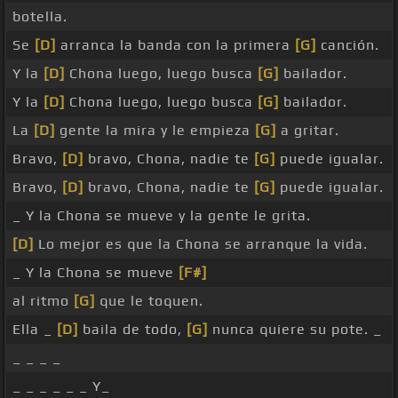
botella.
Se
[D]
arranca la banda con la primera
[G]
canción.
Y la
[D]
Chona luego, luego busca
[G]
bailador.
Y la
[D]
Chona luego, luego busca
[G]
bailador.
La
[D]
gente la mira y le empieza
[G]
a gritar.
Bravo,
[D]
bravo, Chona, nadie te
[G]
puede igualar.
Bravo,
[D]
bravo, Chona, nadie te
[G]
puede igualar.
_ Y la Chona se mueve y la gente le grita.
[D]
Lo mejor es que la Chona se arranque la vida.
_ Y la Chona se mueve
[F#]
al ritmo
[G]
que le toquen.
Ella _
[D]
baila de todo,
[G]
nunca quiere su pote. _
_ _ _ _
_ _ _ _ _ _ Y_