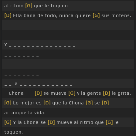
al ritmo
[G]
que le toquen.
[D]
Ella baila de todo, nunca quiere
[G]
sus motens.
_ _ _ _ _
_ _ _ _ _ _ _
Y _ _ _ _ _ _ _ _ _ _ _ _ _ _ _
_ _ _ _ _ _ _ _
_ _ _ _ _ _ _ _
_ _ _ _ _ _ _ _
_ _ la _ _ _ _ _ _ _ _ _ _ _ _
_ Chona _ _
[D]
se mueve
[G]
y la gente
[D]
le grita.
[G]
Lo mejor es
[D]
que la Chona
[G]
se
[D]
arranque la vida.
[G]
Y la Chona se
[D]
mueve al ritmo que
[G]
le
toquen.