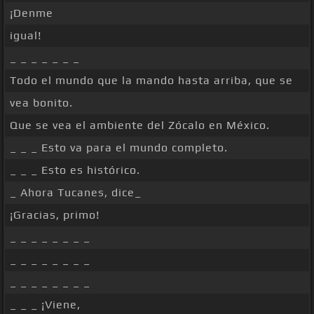
¡Denme
igual!
_ _ _ _ _ _ _
Todo el mundo que la mando hasta arriba, que se
vea bonito.
Que se vea el ambiente del Zócalo en México.
_ _ _ Esto va para el mundo completo.
_ _ _ Esto es histórico.
_ Ahora Tucanes, dice_
¡Gracias, primo!
_ _ _ _ _ _ _ _
_ _ _ _ _ _ _ _
_ _ _ _ _ _ _ _
_ _ _ ¡Viene,