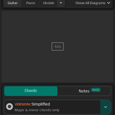
Guitar
Piano
Ukulele
Show
All Diagrams
Chords
Beta
Notes
Simplified
VERSION:
Major & minor chords only