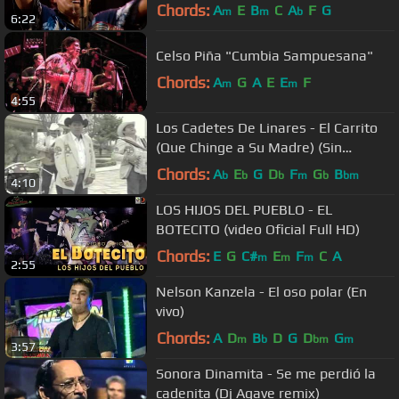
Baja California
Chords:
A
E
B
C
A
F
G
m
m
b
6:22
Celso Piña "Cumbia Sampuesana"
Chords:
A
G
A
E
E
F
m
m
4:55
Los Cadetes De Linares - El Carrito
(Que Chinge a Su Madre) (Sin
Censura) Video Official
Chords:
A
E
G
D
F
G
B
b
b
b
m
b
bm
4:10
LOS HIJOS DEL PUEBLO - EL
BOTECITO (video Oficial Full HD)
Chords:
E
G
C#
E
F
C
A
m
m
m
2:55
Nelson Kanzela - El oso polar (En
vivo)
Chords:
A
D
B
D
G
D
G
m
b
bm
m
3:57
Sonora Dinamita - Se me perdió la
cadenita (Dj Agave remix)