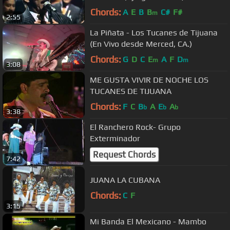
Chords:
A
E
B
B
C#
F#
m
2:55
La Piñata - Los Tucanes de Tijuana
(En Vivo desde Merced, CA.)
Chords:
G
D
C
E
A
F
D
m
m
3:08
ME GUSTA VIVIR DE NOCHE LOS
TUCANES DE TIJUANA
Chords:
F
C
B
A
E
A
b
b
b
3:38
El Ranchero Rock- Grupo
Exterminador
Request Chords
7:42
JUANA LA CUBANA
Chords:
C
F
3:15
Mi Banda El Mexicano - Mambo