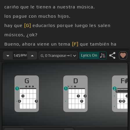
cariño que le tienen a nuestra música.
los pague con muchos hijos.
hay que
[G]
educarlos porque luego les salen
músicos, ¿ok?
Bueno, ahora viene un tema
[F]
que también ha
sido fuerte y ha sido como parte, pues
[Cm]
por
Lyrics
On
145
BPM
ahí,
de los temas
[F#]
clásicos y parte de nuestra
G
D
F#
carrera.
1
1
2
[Dm]
Y arriba yo, mi
[G]
apá y las yonas.
1
1
1
1
2
2
2
3
3
3
4