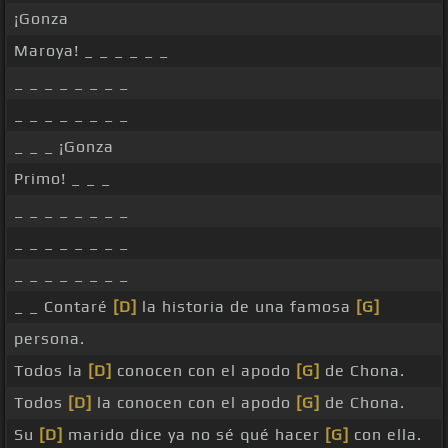
¡Gonza
Maroya! _ _ _ _ _ _
_ _ _ _ _ _ _ _
_ _ _ _ _ _ _ _
_ _ _ ¡Gonza
Primo! _ _ _
_ _ _ _ _ _ _ _
_ _ _ _ _ _ _ _
_ _ _ _ _ _ _ _
_ _ Contaré
[D]
la historia de una famosa
[G]
persona.
Todos la
[D]
conocen con el apodo
[G]
de Chona.
Todos
[D]
la conocen con el apodo
[G]
de Chona.
Su
[D]
marido dice ya no sé qué hacer
[G]
con ella.