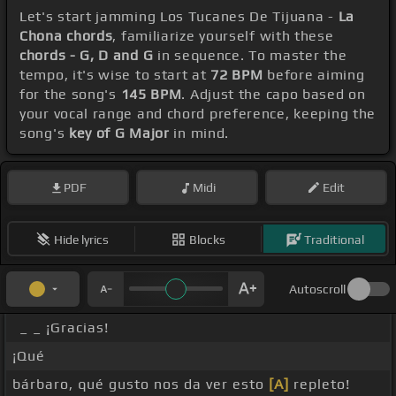
Let's start jamming Los Tucanes De Tijuana -
La
Chona chords
, familiarize yourself with these
chords - G, D and G
in sequence. To master the
tempo, it's wise to start at
72 BPM
before aiming
for the song's
145 BPM
. Adjust the capo based on
your vocal range and chord preference, keeping the
song's
key of G Major
in mind.
PDF
Midi
Edit
Hide lyrics
Blocks
Traditional
Autoscroll
_ _ ¡Gracias!
¡Qué
bárbaro, qué gusto nos da ver esto
[A]
repleto!