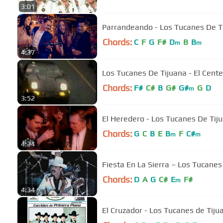
3:01
Parrandeando - Los Tucanes De Tij
Chords:
C
F
G
F#
D
B
B
m
m
4:37
Los Tucanes De Tijuana - El Cent
Chords:
F#
C#
B
G#
G#
G
D
m
3:52
El Heredero - Los Tucanes De Tiju
Chords:
G
C
B
E
B
F
C#
m
m
4:34
Fiesta En La Sierra – Los Tucanes
Chords:
D
A
G
C#
E
F#
m
4:34
El Cruzador - Los Tucanes de Tiju