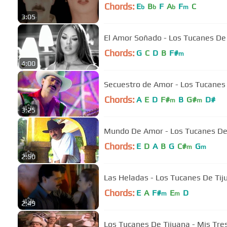
Chords:
E
B
F
A
F
C
b
b
b
m
3:05
El Amor Soñado - Los Tucanes De 
Chords:
G
C
D
B
F#
m
4:00
Secuestro de Amor - Los Tucanes 
Chords:
A
E
D
F#
B
G#
D#
m
m
3:25
Mundo De Amor - Los Tucanes De 
Chords:
E
D
A
B
G
C#
G
m
m
2:50
Las Heladas - Los Tucanes De Tij
Chords:
E
A
F#
E
D
m
m
2:49
Los Tucanes De Tijuana - Mis Tre