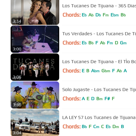
Los Tucanes De Tijuana - 365 Dia
Chords:
E
A
D
F
E
B
b
b
b
m
bm
b
3:14
Tus Verdades - Los Tucanes De Ti
Chords:
E
B
F
A
F
D
G
b
b
b
m
m
3:00
Los Tucanes De Tijuana - El TÌo B
Chords:
E
B
A
G
F
A
A
bm
bm
b
3:06
Solo Jugaste - Los Tucanes De Tij
Chords:
A
E
D
B
F#
F
m
3:50
LA LEY 57 Los Tucanes de Tijuana.
Chords:
B
F
C
C
E
D
B
b
m
b
m
3:04