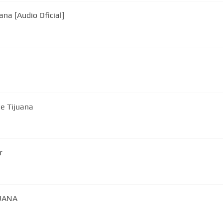
na [Audio Oficial]
e Tijuana
tor
IJUANA