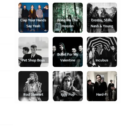
Clap Your Hands
Bring Me The
Crosby, Stills,
Say Yeah
Horizon
Nash & Young
Bullet For My
Pet Shop Boys
Valentine
Incubus
Rod Stewart
Iggy Pop
Hard-Fi