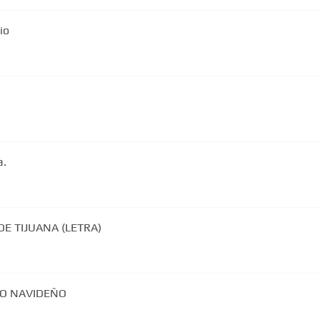
io
a.
DE TIJUANA (LETRA)
MO NAVIDEÑO