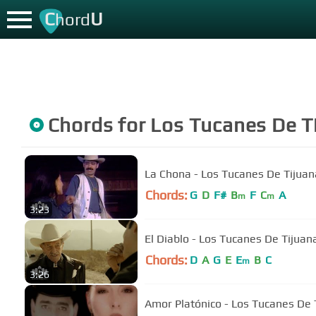
C
U
hord
Chords for
Los Tucanes De T
La Chona - Los Tucanes De Tijuan
Chords:
G
D
F#
B
F
C
A
m
m
3:23
El Diablo - Los Tucanes De Tijuan
Chords:
D
A
G
E
E
B
C
m
3:26
Amor Platónico - Los Tucanes De 