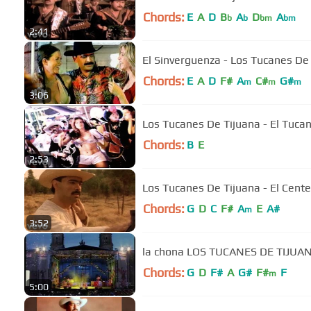
Chords:
E
A
D
B
A
D
A
b
b
bm
bm
2:41
El Sinverguenza - Los Tucanes De 
Chords:
E
A
D
F#
A
C#
G#
m
m
m
3:06
Los Tucanes De Tijuana - El Tuca
Chords:
B
E
2:53
Los Tucanes De Tijuana - El Centen
Chords:
G
D
C
F#
A
E
A#
m
3:52
la chona LOS TUCANES DE TIJUA
Chords:
G
D
F#
A
G#
F#
F
m
5:00