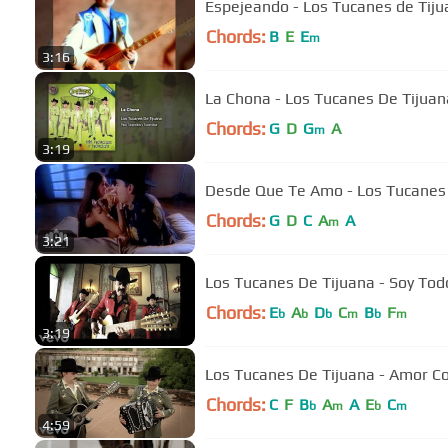
Espejeando - Los Tucanes de Tiju
Chords:
B
E
E
m
3:16
La Chona - Los Tucanes De Tijuana
Chords:
G
D
G
A
m
3:19
Desde Que Te Amo - Los Tucanes 
Chords:
G
D
C
A
A
m
3:21
Los Tucanes De Tijuana - Soy Tod
Chords:
E
A
D
C
B
F
b
b
b
m
b
m
3:19
Los Tucanes De Tijuana - Amor C
Chords:
C
F
B
A
A
E
C
b
m
b
m
4:59