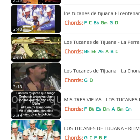
2:52
los tucanes de tijuana El centenar
Chords:
F
C
B
G
G
D
b
m
2:40
Los Tucanes de Tijuana - La Perra
Chords:
B
E
A
A
B
C
b
b
b
4:00
Los Tucanes de Tijuana - La Chon
Chords:
G
D
3:18
MIS TRES VIEJAS - LOS TUCANES 
Chords:
F
B
E
D
A
G
C
b
b
m
m
m
2:39
LOS TUCANES DE TIJUANA - RIT
Chords:
G
C
F
B
E