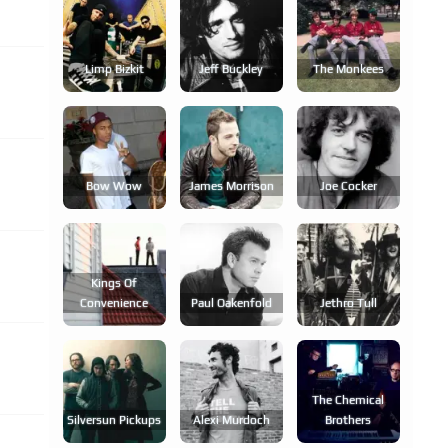
Limp Bizkit
Jeff Buckley
The Monkees
Bow Wow
James Morrison
Joe Cocker
Kings Of
Convenience
Paul Oakenfold
Jethro Tull
The Chemical
Silversun Pickups
Alexi Murdoch
Brothers