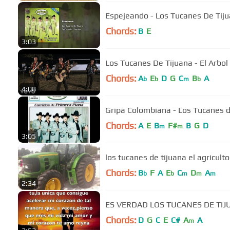
Espejeando - Los Tucanes De Tijua
Chords:
B
E
3:03
Los Tucanes De Tijuana - El Arbol
Chords:
A
E
D
G
C
B
A
b
b
m
b
4:08
Gripa Colombiana - Los Tucanes d
Chords:
A
E
B
F#
B
G
D
m
m
3:05
los tucanes de tijuana el agricul
Chords:
B
F
A
E
C
D
A
b
b
m
m
m
2:34
ES VERDAD LOS TUCANES DE T
Chords:
D
G
C
E
C#
A
A
m