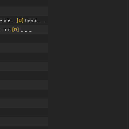
 y me _
[D]
besó. _ _
o me
[D]
_ _ _