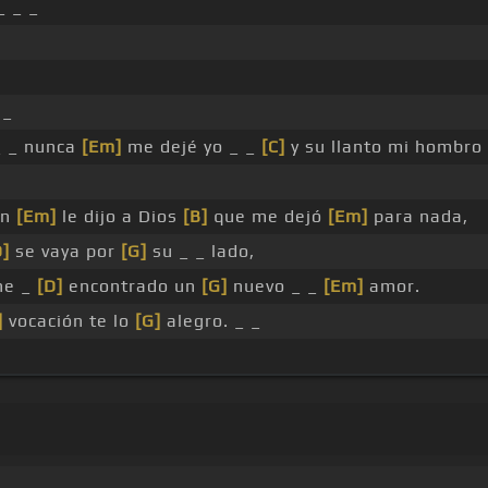
_ _ _
 _
_ _ nunca
[Em]
me dejé yo _ _
[C]
y su llanto mi hombr
en
[Em]
le dijo a Dios
[B]
que me dejó
[Em]
para nada,
D]
se vaya por
[G]
su _ _ lado,
he _
[D]
encontrado un
[G]
nuevo _ _
[Em]
amor.
]
vocación te lo
[G]
alegro. _ _