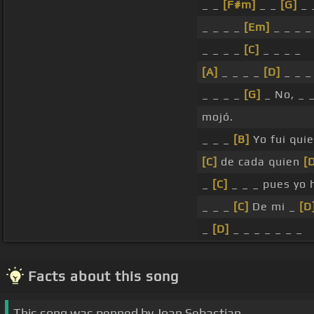
_ _
[F#m]
_ _
[G]
_ 
_ _ _ _
[Em]
_ _ _ _
_ _ _ _
[C]
_ _ _ _
[A]
_ _ _ _
[D]
_ _ _
_ _ _ _
[G]
_ No, _ 
mojó.
_ _ _
[B]
Yo fui qui
[C]
de cada quien
[
_
[C]
_ _ _ pues yo 
_ _ _
[C]
De mi _
[D
_
[D]
_ _ _ _ _ _ _
Facts about this song
This song was penned by Joan Sebastian.