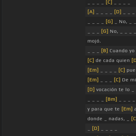
_ _ _ _
[C]
_ _ _ _
[A]
_ _ _ _
[D]
_ _ _
_ _ _ _
[G]
_ No, _ 
_ _ _
[G]
No, _ _ _ 
mojó.
_ _ _
[B]
Cuando yo
[C]
de cada quien
[
[Em]
_ _ _ _
[C]
pue
[Em]
_ _ _
[C]
De mi
[D]
vocación te lo _
_ _ _ _
[Bm]
_ _ _ _
y para que te
[Em]
a
donde _ nadas, _
[C
_
[D]
_ _ _ _