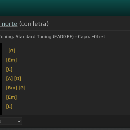
l norte
(con letra)
Tuning:
Standard Tuning (EADGBE)
Capo:
+0
fret
[G]
[Em]
[C]
[A]
[D]
[Bm]
[G]
[Em]
[C]
[A]
[D]