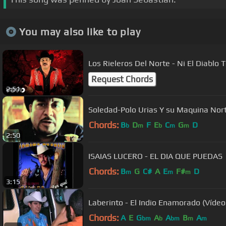
You may also like to play
Los Rieleros Del Norte - Ni El Diablo 
Request Chords
2:51
Soledad-Polo Urias Y su Maquina Nor
Chords:
B
D
F
E
C
G
D
b
m
b
m
m
2:50
ISAIAS LUCERO - EL DIA QUE PUEDAS
Chords:
B
G
C#
A
E
F#
D
m
m
m
3:15
Laberinto - El Indio Enamorado (Vídeo 
Chords:
A
E
G
A
A
B
A
bm
b
bm
m
m