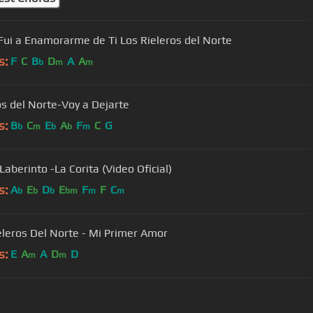
ui a Enamorarme de Ti Los Rieleros del Norte
s:
F
C
B
D
A
A
b
m
m
os del Norte-Voy a Dejarte
s:
B
C
E
A
F
C
G
b
m
b
b
m
Laberinto -La Corita (Video Oficial)
s:
A
E
D
E
F
F
C
b
b
b
bm
m
m
Los Rieleros Del Norte - Mi Primer Amor
s:
E
A
A
D
D
m
m