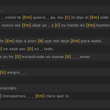
 _
_ _ como te
[Em]
quiero _ yo, me
[C]
lo dijo al
[Em]
oído
_ nunca me
[Em]
dejé yo _ y
[C]
su llanto mi
[Em]
hombr
 le
[Em]
dije a Dios
[B]
que me dejó
[Em]
para nada,
D]
se vaya por
[G]
su _ lado,
s yo he
[D]
encontrado un nuevo
[G]
_ _ amor.
 _
[G]
alegro _ _
cuerdes
]
mosquenos, _ _
[Em]
claro que sí.