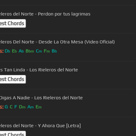
eleros del Norte - Perdon por tus lagrimas
est Chords
eleros Del Norte - Desde La Otra Mesa (Video Oficial)
s:
D
E
A
B
C
F
B
b
b
b
bm
m
m
b
s Tan Linda - Los Rieleros del Norte
est Chords
Digas A Nadie - Los Rieleros del Norte
s:
G
C
F
D
A
E
m
m
m
eleros del Norte - Y Ahora Que [Letra]
est Chords