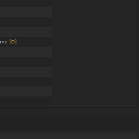
o me
[D]
_ _ _