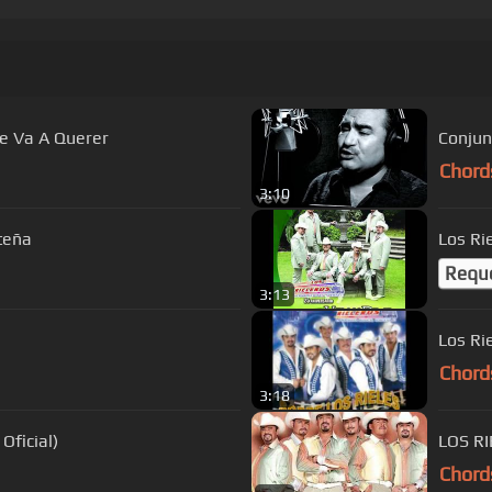
Te Va A Querer
Conjun
Chord
3:10
teña
Los Ri
Requ
3:13
Los Ri
Chord
3:18
Oficial)
LOS R
Chord