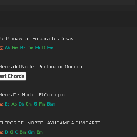
to Primavera - Empaca Tus Cosas
s:
A
G
B
C
E
D
F
b
m
b
m
b
m
eleros del Norte - Perdoname Querida
est Chords
eleros Del Norte - El Columpio
s:
E
A
D
C
G
F
B
b
b
b
m
m
bm
IELEROS DEL NORTE - AYUDAME A OLVIDARTE
s:
D
G
C
B
G
E
m
m
m