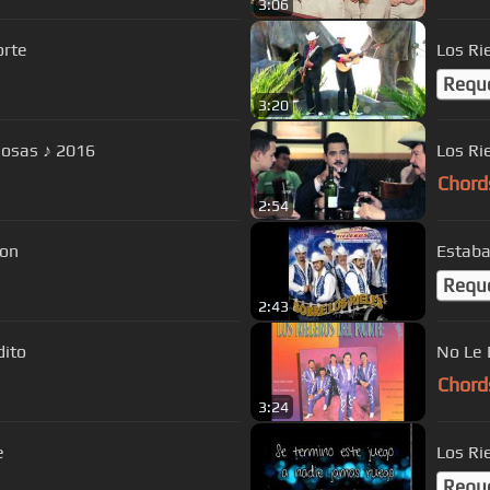
3:06
orte
Los Ri
Requ
3:20
dosas ♪ 2016
Los Ri
Chord
2:54
zon
Estaba
Requ
2:43
dito
No Le 
Chord
3:24
e
Los Ri
Requ