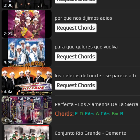
3:38
por que nos dijimos adios
Request Chords
2:27
para que quieres que vuelva
Request Chords
3:29
los rieleros del norte - se parece a ti
Request Chords
3:32
Perfecta - Los Alameños De La Sierra
Chords:
E
D
F#
A
C#
B
B
m
m
m
4:42
Conjunto Rio Grande - Demente