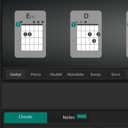
E
D
m
1
1
1
2
1
2
3
Guitar
Piano
Ukulele
Mandolin
Banjo
Bass
Chords
Beta
Notes