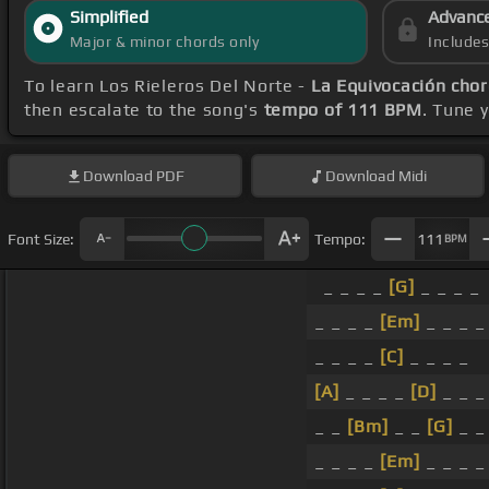
Simplified
Advanc
Major & minor chords only
Include
To learn Los Rieleros Del Norte -
La Equivocación cho
then escalate to the song's
tempo of 111 BPM
. Tune 
Download
PDF
Download
Midi
Font Size:
Tempo:
111
BPM
_ _ _ _
[G]
_ _ _ _
_ _ _ _
[Em]
_ _ _ _
_ _ _ _
[C]
_ _ _ _
[A]
_ _ _ _
[D]
_ _ _
_ _
[Bm]
_ _
[G]
_ _
_ _ _ _
[Em]
_ _ _ _