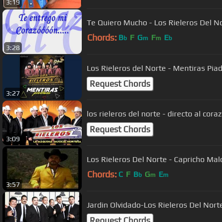
3:19
Te Quiero Mucho - Los Rieleros Del N
Chords:
B
F
G
F
E
b
m
m
b
3:28
Los Rieleros del Norte - Mentiras Pia
Request Chords
3:27
los rieleros del norte - directo al cora
Request Chords
3:09
Los Rieleros Del Norte - Capricho Mal
Chords:
C
F
B
G
E
b
m
m
3:57
Jardin Olvidado-Los Rieleros Del Nort
Request Chords