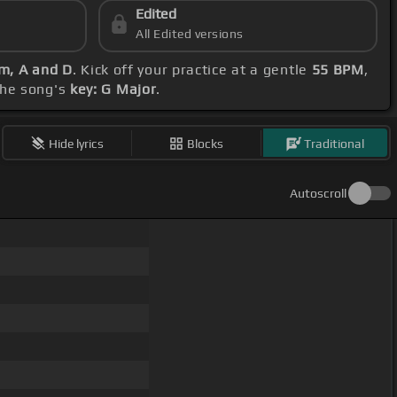
Edited
All Edited versions
Em, A and D
. Kick off your practice at a gentle
55 BPM
,
the song's
key: G Major
.
Hide lyrics
Blocks
Traditional
Autoscroll