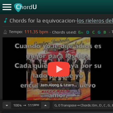
C
U
hord
Chords for la equivocacion-
los rieleros de
111.35
bpm
Tempo:
Chords used:
E
D
C
G
B
m
Jam Along & Learn...
100
➙
111
BPM
%