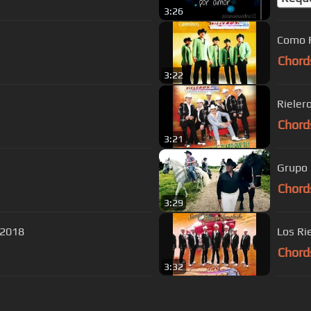
3:26
Como F
Chord
3:22
Rieler
Chord
3:21
Grupo 
Chord
3:29
 2018
Chord
3:32