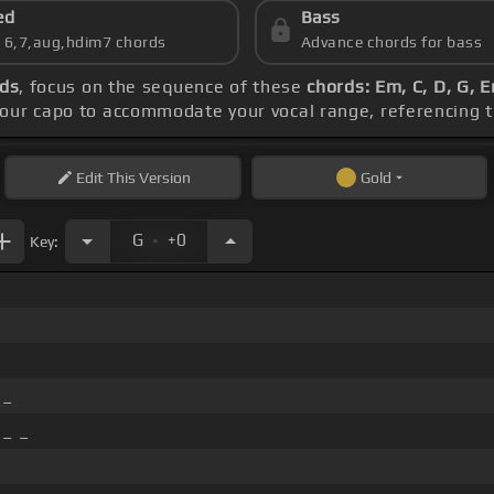
ed
Bass
s 6,7,aug,hdim7 chords
Advance chords for bass
rds
, focus on the sequence of these
chords: Em, C, D, G, 
your capo to accommodate your vocal range, referencing 
Edit
This Version
Gold
.
G
+0
Key:
 _
 _ _