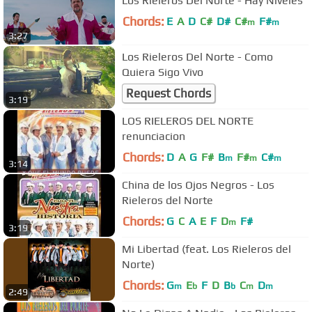
Los Rieleros Del Norte - Hay Niveles
Chords:
E
A
D
C#
D#
C#
F#
m
m
3:27
Los Rieleros Del Norte - Como
Quiera Sigo Vivo
Request Chords
3:19
LOS RIELEROS DEL NORTE
renunciacion
Chords:
D
A
G
F#
B
F#
C#
m
m
m
3:14
China de los Ojos Negros - Los
Rieleros del Norte
Chords:
G
C
A
E
F
D
F#
m
3:19
Mi Libertad (feat. Los Rieleros del
Norte)
Chords:
G
E
F
D
B
C
D
m
b
b
m
m
2:49