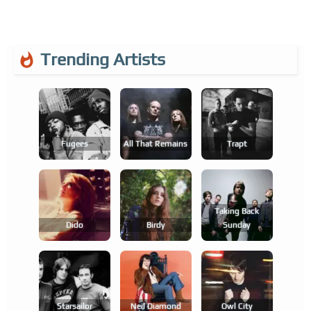
Trending Artists
Fugees
All That Remains
Trapt
Taking Back
Dido
Birdy
Sunday
Starsailor
Neil Diamond
Owl City