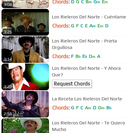
Chords:
D
G
C
B
G
E
m
m
m
3:06
Los Rieleros Del Norte - Cuéntame
Chords:
G
F
C
E
A
E
D
m
m
3:25
Los Rieleros Del Norte - Prieta
Orgullosa
Chords:
F
B
E
D
A
b
b
m
3:14
Los Rieleros Del Norte - Y Ahora
Que?
Request Chords
3:28
La Receta Los Rieleros Del Norte
Chords:
G
F
C
A
D
D
B
m
m
b
2:58
Los Rieleros Del Norte - Te Quiero
Mucho