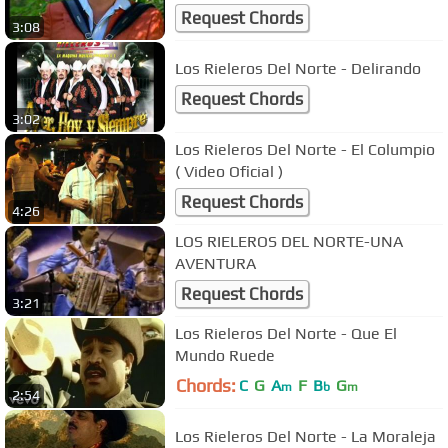
Request Chords
3:08
Los Rieleros Del Norte - Delirando
Request Chords
3:02
Los Rieleros Del Norte - El Columpio
( Video Oficial )
Request Chords
4:26
LOS RIELEROS DEL NORTE-UNA
AVENTURA
Request Chords
3:21
Los Rieleros Del Norte - Que El
Mundo Ruede
Chords:
C
G
A
F
B
G
m
b
m
2:54
Los Rieleros Del Norte - La Moraleja