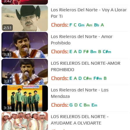
3:42
Los Rieleros Del Norte - Voy A Llorar
Por Ti
Chords:
F
C
G
A
B
A
m
m
b
2:51
Los Rieleros del Norte - Amor
Prohibido
Chords:
E
A
D
F#
B
B
C#
m
m
3:31
LOS RIELEROS DEL NORTE-AMOR
PROHIBIDO
Chords:
E
A
D
C#
F#
B
m
m
3:31
Los Rieleros del Norte - Los
Mendoza
Chords:
G
D
C
B
E
m
m
3:34
LOS RIELEROS DEL NORTE -
AYUDAME A OLVIDARTE