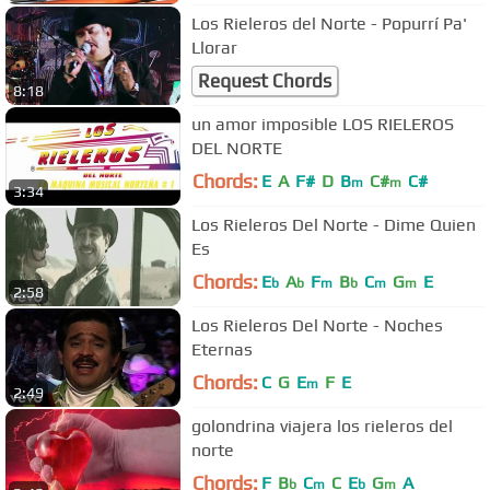
Los Rieleros del Norte - Popurrí Pa'
Llorar
Request Chords
8:18
un amor imposible LOS RIELEROS
DEL NORTE
Chords:
E
A
F#
D
B
C#
C#
m
m
3:34
Los Rieleros Del Norte - Dime Quien
Es
Chords:
E
A
F
B
C
G
E
b
b
m
b
m
m
2:58
Los Rieleros Del Norte - Noches
Eternas
Chords:
C
G
E
F
E
m
2:49
golondrina viajera los rieleros del
norte
Chords:
F
B
C
C
E
G
A
b
m
b
m