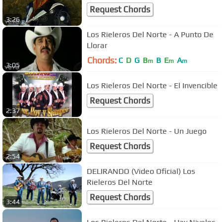
Request Chords
3:26
Los Rieleros Del Norte - A Punto De
Llorar
Chords:
C
D
G
B
B
E
A
m
m
m
3:05
Los Rieleros Del Norte - El Invencible
Request Chords
2:37
Los Rieleros Del Norte - Un Juego
Request Chords
2:54
DELIRANDO (Video Oficial) Los
Rieleros Del Norte
Request Chords
3:44