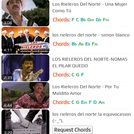
Los Rieleros Del Norte - Una Mujer
Como Tú
Chords:
F
C
B
G
G
F
b
m
b
m
3:08
los rieleros del norte - simon blanco
Chords:
B
A
E
F
b
b
b
m
4:11
LOS RIELEROS DEL NORTE-NOMAS
EL PILAR QUEDO
Chords:
C
G
F
2:39
Los Rieleros Del Norte - Por Tu
Maldito Amor
Chords:
C
G
E
F
D
A
m
m
4:44
los rieleros del norte la equivocasion
(~_^).
Request Chords
3:20