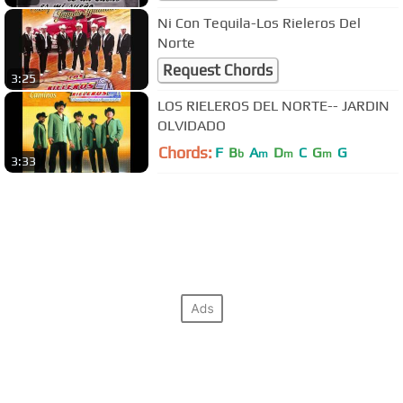
Ni Con Tequila-Los Rieleros Del
Norte
Request Chords
3:25
LOS RIELEROS DEL NORTE-- JARDIN
OLVIDADO
Chords:
F
B
A
D
C
G
G
b
m
m
m
3:33