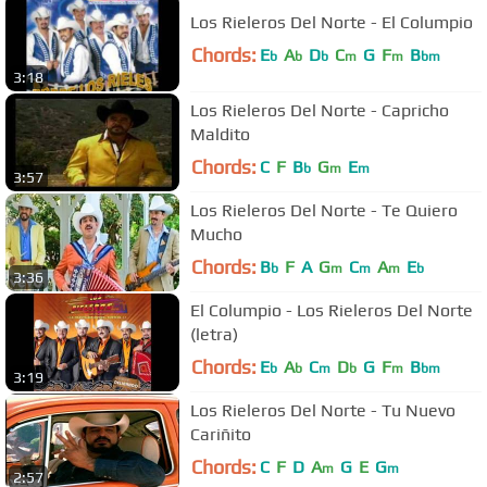
Los Rieleros Del Norte - El Columpio
Chords:
E
A
D
C
G
F
B
b
b
b
m
m
bm
3:18
Los Rieleros Del Norte - Capricho
Maldito
Chords:
C
F
B
G
E
b
m
m
3:57
Los Rieleros Del Norte - Te Quiero
Mucho
Chords:
B
F
A
G
C
A
E
b
m
m
m
b
3:36
El Columpio - Los Rieleros Del Norte
(letra)
Chords:
E
A
C
D
G
F
B
b
b
m
b
m
bm
3:19
Los Rieleros Del Norte - Tu Nuevo
Cariñito
Chords:
C
F
D
A
G
E
G
m
m
2:57