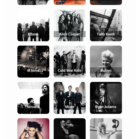
Elbow
Alice Cooper
Talib Kweli
Ill Niño
Cold War Kids
Robyn
Nirvana
Muse
Ryan Adams