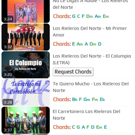
No Le Digas A Nadie - Los Rieleros
del Norte
Chords:
G
C
F
D
A
E
m
m
m
3:24
Los Rieleros Del Norte - Mi Primer
Amor
Chords:
E
A
A
D
D
m
m
3:32
Los Rieleros Del Norte - El Columpio
(LETRA)
Request Chords
3:20
Te Quiero Mucho - Los Rieleros Del
Norte
Chords:
B
F
G
F
E
b
m
m
b
3:28
El Carretonero Los Rieleros Del
Norte
Chords:
C
G
A
F
D
E
E
m
3:37