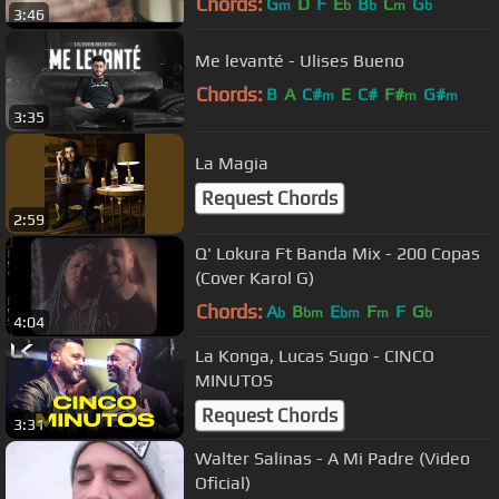
Chords:
G
D
F
E
B
C
G
m
b
b
m
b
3:46
Me levanté - Ulises Bueno
Chords:
B
A
C#
E
C#
F#
G#
m
m
m
3:35
La Magia
Request Chords
2:59
Q' Lokura Ft Banda Mix - 200 Copas
(Cover Karol G)
Chords:
A
B
E
F
F
G
b
bm
bm
m
b
4:04
La Konga, Lucas Sugo - CINCO
MINUTOS
Request Chords
3:31
Walter Salinas - A Mi Padre (Video
Oficial)