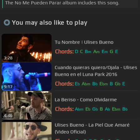
The No Me Pueden Parar album includes this song.
You may also like to play
Tu Nombre | Ulises Bueno
Chords:
D
C
B
A
E
G
E
m
m
m
3:28
Cuando quieras quiero/Ojala - Ulises
Bueno en el Luna Park 2016
Chords:
E
A
B
E
B
G
E
b
bm
b
bm
b
9:17
La Beriso - Como Olvidarme
Chords:
A
E
G
B
A
E
B
bm
b
b
b
bm
b
4:46
Ulises Bueno - La Piel Que Amaré
(Video Oficial)