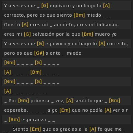
Y a veces me _
[G]
equivoco y no hago lo
[A]
correcto, pero es que siento
[Bm]
miedo _ _
Que tú
[A]
eres mi _ amuleto, eres mi talismán,
eres mi
[G]
salvación por la que
[Bm]
muero yo
Y a veces me
[G]
equivoco y no hago lo
[A]
correcto,
pero es que
[G#]
siento _ miedo
[Bm]
_ _ _ _
[G]
_ _ _ _
[A]
_ _ _ _
[Bm]
_ _ _ _
[Bm]
_ _ _ _
[G]
_ _ _ _
[A]
_ _ _ _ _ _ _ _
_ Por
[Em]
primera _ vez,
[A]
sentí lo que _
[Bm]
esperaba, _ _ _ _ algo
[Em]
que no podía
[A]
ver sin
_
[Bm]
esperanza _ _
_ _ Siento
[Em]
que es gracias a la
[A]
fe que me _