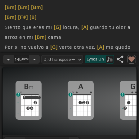
[Bm]
[Em]
[Bm]
[Bm]
[F#]
[B]
Siento que eres mi
[G]
locura,
[A]
guardo tu olor a
arroz en mi
[Bm]
cama
Por si no vuelvo a
[G]
verte otra vez,
[A]
me quedo
entre tus
[Bm]
Lyrics
On
146
BPM
sábanas
[A]
no dejo de pensar en
[Bm]
la magia
B
A
G
m
2
1
1
1
1
1
1
2
1
2
3
1
3
4
2