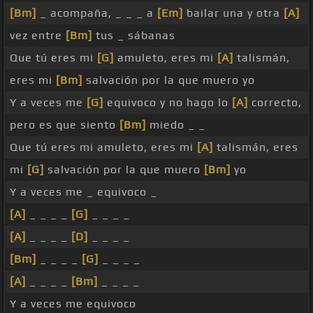
[Bm]
_ acompaña, _ _ _ a
[Em]
bailar una y otra
[A]
vez entre
[Bm]
tus _ sábanas
Que tú eres mi
[G]
amuleto, eres mi
[A]
talismán,
eres mi
[Bm]
salvación por la que muero yo
Y a veces me
[G]
equivoco y no hago lo
[A]
correcto,
pero es que siento
[Bm]
miedo _ _
Que tú eres mi amuleto, eres mi
[A]
talismán, eres
mi
[G]
salvación por la que muero
[Bm]
yo
Y a veces me _ equivoco _
[A]
_ _ _ _
[G]
_ _ _ _
[A]
_ _ _ _
[D]
_ _ _ _
[Bm]
_ _ _ _
[G]
_ _ _ _
[A]
_ _ _ _
[Bm]
_ _ _ _
Y a veces me equivoco