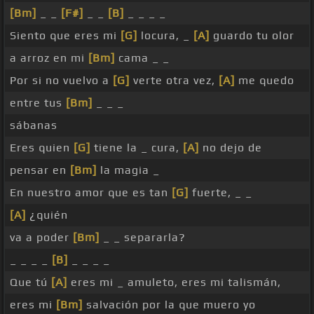
[Bm]
_ _
[F#]
_ _
[B]
_ _ _ _
Siento que eres mi
[G]
locura, _
[A]
guardo tu olor
a arroz en mi
[Bm]
cama _ _
Por si no vuelvo a
[G]
verte otra vez,
[A]
me quedo
entre tus
[Bm]
_ _ _
sábanas
Eres quien
[G]
tiene la _ cura,
[A]
no dejo de
pensar en
[Bm]
la magia _
En nuestro amor que es tan
[G]
fuerte, _ _
[A]
¿quién
va a poder
[Bm]
_ _ separarla?
_ _ _ _
[B]
_ _ _ _
Que tú
[A]
eres mi _ amuleto, eres mi talismán,
eres mi
[Bm]
salvación por la que muero yo