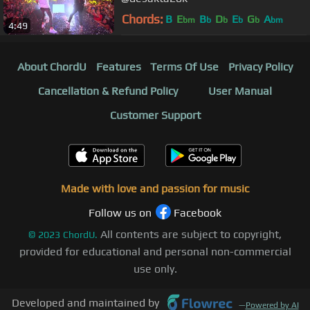
Chords:
B
E
B
D
E
G
A
bm
b
b
b
b
bm
4:49
About ChordU
Features
Terms Of Use
Privacy Policy
Cancellation & Refund Policy
User Manual
Customer Support
Made with love and passion for music
Follow us on
Facebook
All contents are subject to copyright,
©
2023
ChordU.
provided for educational and personal non-commercial
use only.
Developed and maintained by
—
Powered by AI