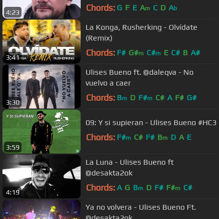
Chords:
G
F
E
A
C
D
A
m
b
4:23
La Konga, Rusherking - Olvídate
(Remix)
Chords:
F#
G#
C#
E
C#
B
A#
m
m
3:41
Ulises Bueno ft. @daleqva - No
vuelvo a caer
Chords:
B
D
F#
C#
A
F#
G#
m
m
3:30
09: Y si supieran - Ulises Bueno #HC3
Chords:
F#
C#
F#
B
D
A
E
m
m
3:59
La Luna - Ulises Bueno ft
@desakta2ok
Chords:
A
G
B
D
F#
F#
C#
m
m
4:19
Ya no volvera - Ulises Bueno Ft.
@desakta2ok