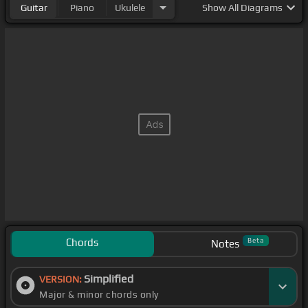
Guitar
Piano
Ukulele
Show
All Diagrams
Chords
Beta
Notes
Simplified
VERSION:
Major & minor chords only