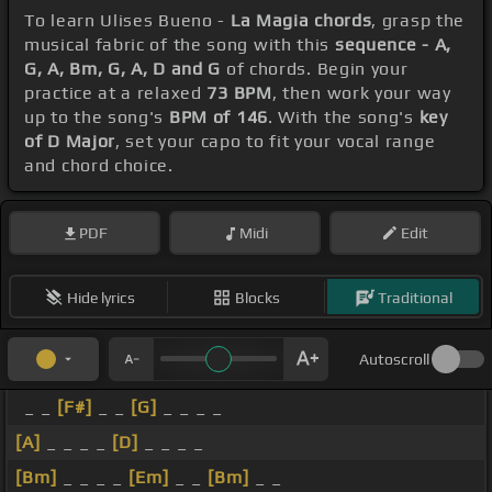
To learn Ulises Bueno -
La Magia chords
, grasp the
musical fabric of the song with this
sequence - A,
G, A, Bm, G, A, D and G
of chords. Begin your
practice at a relaxed
73 BPM
, then work your way
up to the song's
BPM of 146
. With the song's
key
of D Major
, set your capo to fit your vocal range
and chord choice.
PDF
Midi
Edit
Hide lyrics
Blocks
Traditional
Autoscroll
_ _
[F#]
_ _
[G]
_ _ _ _
[A]
_ _ _ _
[D]
_ _ _ _
[Bm]
_ _ _ _
[Em]
_ _
[Bm]
_ _