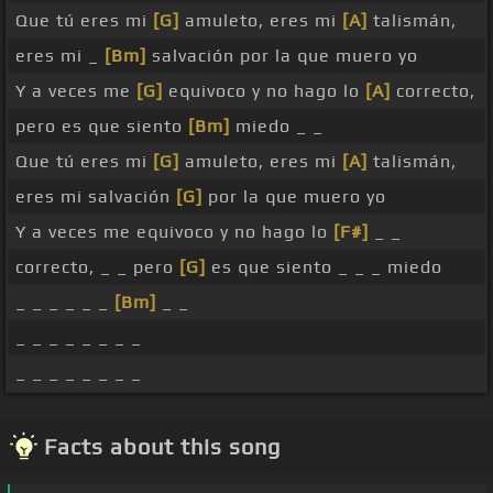
Que tú eres mi
[G]
amuleto, eres mi
[A]
talismán,
eres mi _
[Bm]
salvación por la que muero yo
Y a veces me
[G]
equivoco y no hago lo
[A]
correcto,
pero es que siento
[Bm]
miedo _ _
Que tú eres mi
[G]
amuleto, eres mi
[A]
talismán,
eres mi salvación
[G]
por la que muero yo
Y a veces me equivoco y no hago lo
[F#]
_ _
correcto, _ _ pero
[G]
es que siento _ _ _ miedo
_ _ _ _ _ _
[Bm]
_ _
_ _ _ _ _ _ _ _
_ _ _ _ _ _ _ _
Facts about this song