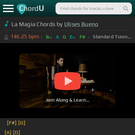
C
U
hord
La Magia Chords by
Ulises Bueno
146.25
bpm
Standard Tuning (EADGBE)
B
A
G
E
F#
m
m
Jam Along & Learn...
[F#]
[G]
[A]
[D]