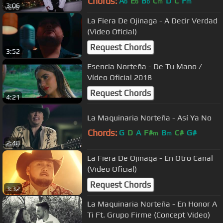
Chords:
A
E
B
C
D
C
F
b
b
b
m
m
3:06
La Fiera De Ojinaga - A Decir Verdad
(Video Oficial)
Request Chords
3:52
Esencia Norteña - De Tu Mano /
Vídeo Oficial 2018
Request Chords
4:21
La Maquinaria Norteña - Así Ya No
Chords:
G
D
A
F#
B
C#
G#
m
m
2:48
La Fiera De Ojinaga - En Otro Canal
(Video Oficial)
Request Chords
3:32
La Maquinaria Norteña - En Honor A
Ti Ft. Grupo Firme (Concept Video)