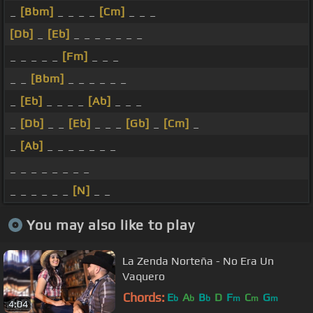
_
[Bbm]
_ _ _ _
[Cm]
_ _ _
[Db]
_
[Eb]
_ _ _ _ _ _ _
_ _ _ _ _
[Fm]
_ _ _
_ _
[Bbm]
_ _ _ _ _ _
_
[Eb]
_ _ _ _
[Ab]
_ _ _
_
[Db]
_ _
[Eb]
_ _ _
[Gb]
_
[Cm]
_
_
[Ab]
_ _ _ _ _ _ _
_ _ _ _ _ _ _ _
_ _ _ _ _ _
[N]
_ _
You may also like to play
La Zenda Norteña - No Era Un
Vaquero
Chords:
E
A
B
D
F
C
G
b
b
b
m
m
m
4:04