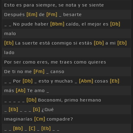
Esto es para siempre, se nota y se siente
Después
[Em]
de
[Fm]
_ besarte
_ _ No pude haber
[Bbm]
caído, el mejor es
[Db]
malo
[Eb]
La suerte está conmigo si estás
[Db]
a mi
[Eb]
lado
Por ser como eres, me traes como quieres
De ti no me
[Fm]
_ canso
_ _ Por
[Db]
_ esto y muchas _
[Abm]
cosas
[Eb]
más
[Ab]
Te amo _
_ _ _ _ _
[Db]
Boconomi, primo hermano
_
[Eb]
_ _ _
[G]
¿Qué
imaginarías
[Cm]
compadre?
_ _
[Bb]
_
[C]
_
[Eb]
_ _