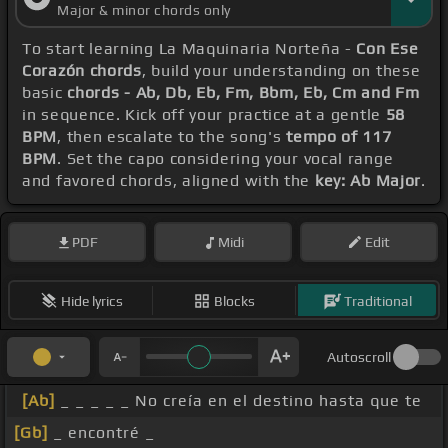
Major & minor chords only
To start learning La Maquinaria Norteña -
Con Ese
Corazón chords
, build your understanding on these
basic
chords - Ab, Db, Eb, Fm, Bbm, Eb, Cm and Fm
in sequence. Kick off your practice at a gentle
58
BPM
, then escalate to the song's
tempo of 117
BPM
. Set the capo considering your vocal range
and favored chords, aligned with the
key: Ab Major
.
PDF
Midi
Edit
Hide lyrics
Blocks
Traditional
Autoscroll
[Ab]
_ _ _ _ _ No creía en el destino hasta que te
[Gb]
_ encontré _