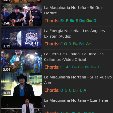
La Maquinaria Norteña - Sé Que
Lloraré
Chords:
E
F
B
E
D
G
D
b
b
m
m
3:40
La Energía Norteña - Los Ángeles
Existen (Audio)
Chords:
C
G
D
E
B
A
m
m
m
3:19
La Fiera De Ojinaga -La Boca Les
Callamos -Video Oficial
Chords:
E
A
F
C
B
D
D
b
b
m
m
b
m
3:04
La Maquinaria Norteña - Si Te Vuelvo
A Ver
Chords:
D
G
C
D
E
A
m
4:15
La Maquinaria Norteña - Qué Tiene
Él