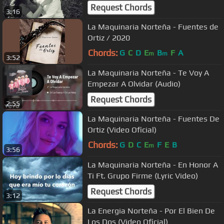
Request Chords
3:16
La Maquinaria Norteña - Fuentes de
Ortiz / 2020
Chords:
G
C
D
E
B
F
A
m
m
3:52
La Maquinaria Norteña - Te Voy A
Empezar A Olvidar (Audio)
Request Chords
2:55
La Maquinaria Norteña - Fuentes De
Ortiz (Video Oficial)
Chords:
G
D
C
E
F
E
B
m
3:56
La Maquinaria Norteña - En Honor A
Ti Ft. Grupo Firme (Lyric Video)
Request Chords
3:12
La Energia Norteña - Por El Bien De
Los Dos (Video Oficial)