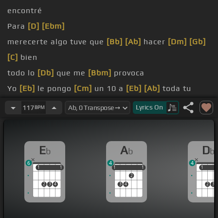
encontré
Para
[D]
[Ebm]
merecerte algo tuve que
[Bb]
[Ab]
hacer
[Dm]
[Gb]
[C]
bien
todo lo
[Db]
que me
[Bbm]
provoca
Yo
[Eb]
le pongo
[Cm]
un 10 a
[Eb]
[Ab]
toda tu
persona
Lyrics
On
117
BPM
[E]
Además de estar
[Fm]
[Eb]
hermosa
Lo
[Bbm]
que hay dentro
[Cm]
de ti es lo que me
E
A
D
b
b
b
importa
6
4
4
1
1
1
1
1
1
1
1
1
1
1
2
2
3
4
3
4
2
3