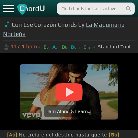
C
U
hord
Con Ese Corazón Chords by
La Maquinaria
Norteña
117.1
bpm
Standard Tuning (EADGBE)
E
A
D
B
C
b
b
b
bm
m
Jam Along & Learn...
[Ab]
No creía en el destino hasta que te
[Gb]