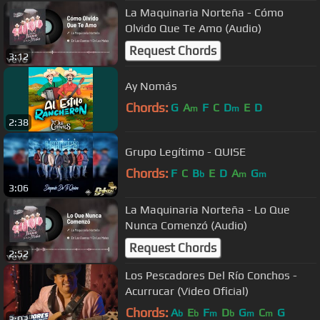
La Maquinaria Norteña - Cómo
Olvido Que Te Amo (Audio)
Request Chords
3:12
Ay Nomás
Chords:
G
A
F
C
D
E
D
m
m
2:38
Grupo Legítimo - QUISE
Chords:
F
C
B
E
D
A
G
b
m
m
3:06
La Maquinaria Norteña - Lo Que
Nunca Comenzó (Audio)
Request Chords
2:52
Los Pescadores Del Río Conchos -
Acurrucar (Video Oficial)
Chords:
A
E
F
D
G
C
G
b
b
m
b
m
m
3:03