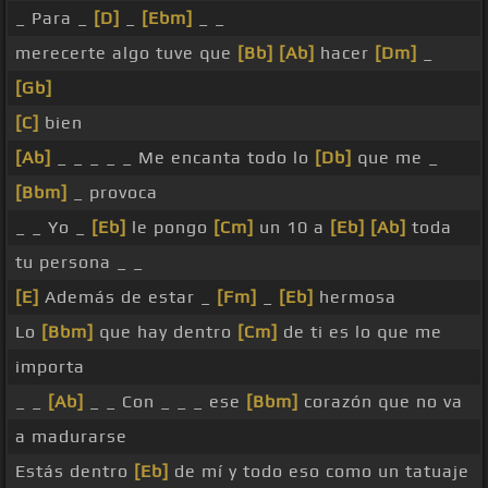
_ Para _
[D]
_
[Ebm]
_ _
merecerte algo tuve que
[Bb]
[Ab]
hacer
[Dm]
_
[Gb]
[C]
bien
[Ab]
_ _ _ _ _ Me encanta todo lo
[Db]
que me _
[Bbm]
_ provoca
_ _ Yo _
[Eb]
le pongo
[Cm]
un 10 a
[Eb]
[Ab]
toda
tu persona _ _
[E]
Además de estar _
[Fm]
_
[Eb]
hermosa
Lo
[Bbm]
que hay dentro
[Cm]
de ti es lo que me
importa
_ _
[Ab]
_ _ Con _ _ _ ese
[Bbm]
corazón que no va
a madurarse
Estás dentro
[Eb]
de mí y todo eso como un tatuaje