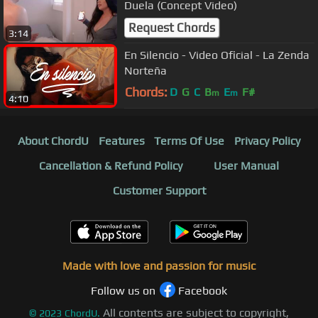
Duela (Concept Video)
Request Chords
3:14
En Silencio - Video Oficial - La Zenda
Norteña
Chords:
D
G
C
B
E
F#
m
m
4:10
About ChordU
Features
Terms Of Use
Privacy Policy
Cancellation & Refund Policy
User Manual
Customer Support
Made with love and passion for music
Follow us on
Facebook
All contents are subject to copyright,
©
2023
ChordU.