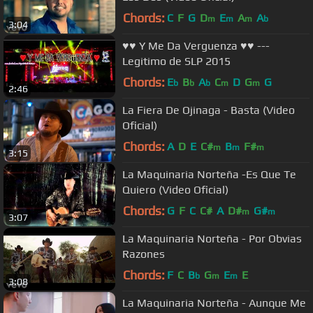
Chords:
C
F
G
D
E
A
A
m
m
m
b
3:04
♥♥ Y Me Da Verguenza ♥♥ ---
Legitimo de SLP 2015
Chords:
E
B
A
C
D
G
G
b
b
b
m
m
2:46
La Fiera De Ojinaga - Basta (Video
Oficial)
Chords:
A
D
E
C#
B
F#
m
m
m
3:15
La Maquinaria Norteña -Es Que Te
Quiero (Video Oficial)
Chords:
G
F
C
C#
A
D#
G#
m
m
3:07
La Maquinaria Norteña - Por Obvias
Razones
Chords:
F
C
B
G
E
E
b
m
m
3:08
La Maquinaria Norteña - Aunque Me