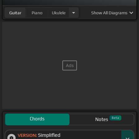
Guitar
Piano
Ukulele
Show
All Diagrams
Chords
Beta
Notes
Simplified
VERSION: