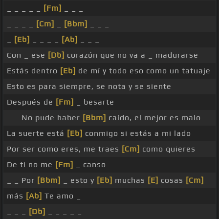
_ _ _ _ _
[Fm]
_ _ _
_ _ _ _
[Cm]
_
[Bbm]
_ _ _
_
[Eb]
_ _ _ _
[Ab]
_ _ _
Con _ ese
[Db]
corazón que no va a _ madurarse
Estás dentro
[Eb]
de mí y todo eso como un tatuaje
Esto es para siempre, se nota y se siente
Después de
[Fm]
_ besarte
_ _ No pude haber
[Bbm]
caído, el mejor es malo
La suerte está
[Eb]
conmigo si estás a mi lado
Por ser como eres, me traes
[Cm]
como quieres
De ti no me
[Fm]
_ canso
_ _ Por
[Bbm]
_ esto y
[Eb]
muchas
[E]
cosas
[Cm]
más
[Ab]
Te amo _
_ _ _
[Db]
_ _ _ _ _