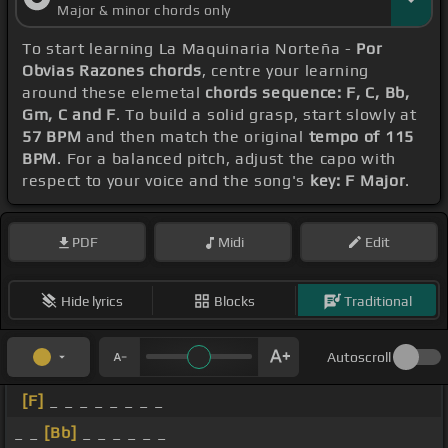
Major & minor chords only
To start learning La Maquinaria Norteña -
Por
Obvias Razones chords
, centre your learning
around these elemetal
chords sequence: F, C, Bb,
Gm, C and F
. To build a solid grasp, start slowly at
57 BPM
and then match the original
tempo of 115
BPM
. For a balanced pitch, adjust the capo with
respect to your voice and the song's
key: F Major
.
PDF
Midi
Edit
Hide lyrics
Blocks
Traditional
Autoscroll
[F]
_ _ _ _ _ _ _ _
_ _
[Bb]
_ _ _ _ _ _