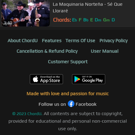
La Maquinaria Norteña - Sé Que
Lloraré
Chords:
E
F
B
E
D
G
D
b
b
m
m
3:40
About ChordU
Features
Terms Of Use
Privacy Policy
Cancellation & Refund Policy
User Manual
Customer Support
Made with love and passion for music
Follow us on
Facebook
All contents are subject to copyright,
©
2023
ChordU.
provided for educational and personal non-commercial
use only.