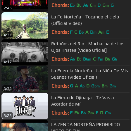
Chords:
E
B
A
C
D
G
G
b
b
b
m
m
2:46
La Fe Norteña - Tocando el cielo
(Official Video)
Chords:
F
C
B
A
D
A
E
b
m
m
4:31
Retoños del Rio - Muchacha de Los
Ojos Tristes [Video Oficial]
Chords:
A
E
B
C
F
B
G
b
b
bm
m
b
b
4:17
La Energia Norteña - La Niña De Mis
Sueños (Video Oficial)
Chords:
G
A
A
D
G
B
G
b
bm
m
m
3:33
La Fiera de Ojinaga - Te Vas a
Acordar de Mí
Chords:
F
E
B
G
E
D
C
b
b
m
m
3:25
LA ZENDA NORTEÑA PROHIBIDO
VIDEO OFICIAL