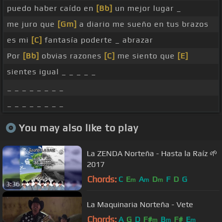
puedo haber caído en
[Bb]
un mejor lugar _
me juro que
[Gm]
a diario me sueño en tus brazos
es mi
[C]
fantasía poderte _ abrazar
Por
[Bb]
obvias razones
[C]
me siento que
[E]
sientes igual _ _ _ _ _
_ _ _ _ _ _ _ _
_ _ _ _ _ _ _ _
You may also like to play
La ZENDA Norteña - Hasta la Raíz 🌱
2017
Chords:
C
E
A
D
F
D
G
m
m
m
3:36
La Maquinaria Norteña - Vete
Chords:
A
G
D
F#
B
F#
E
m
m
m