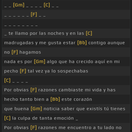
_ _
[Gm]
_ _ _ _
[C]
_ _
_ _ _ _ _ _
[F]
_ _
_ _ _ _ _ _ _ _
_ te llamo por las noches y en las
[C]
madrugadas y me gusta estar
[Bb]
contigo aunque
no
[F]
hagamos
nada es por
[Gm]
algo que ha crecido aquí en mi
pecho
[F]
tal vez ya lo sospechabas
[C]
_ _ _ _
Por obvias
[F]
razones cambiaste mi vida y has
hecho tanto bien a
[Bb]
este corazón
que buena
[Gm]
noticia saber que existís tú tienes
[C]
la culpa de tanta emoción _
Por obvias
[F]
razones me encuentro a tu lado no