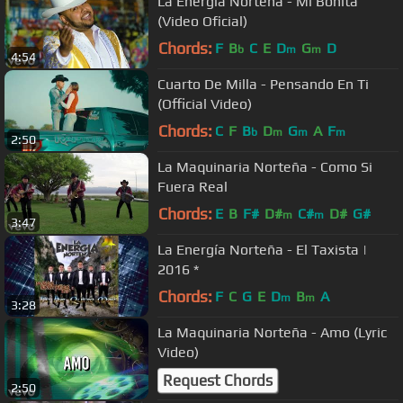
La Energia Norteña - Mi Bonita
(Video Oficial)
Chords:
F
B
C
E
D
G
D
b
m
m
4:54
Cuarto De Milla - Pensando En Ti
(Official Video)
Chords:
C
F
B
D
G
A
F
b
m
m
m
2:50
La Maquinaria Norteña - Como Si
Fuera Real
Chords:
E
B
F#
D#
C#
D#
G#
m
m
3:47
La Energía Norteña - El Taxista |
2016 *
Chords:
F
C
G
E
D
B
A
m
m
3:28
La Maquinaria Norteña - Amo (Lyric
Video)
Request Chords
2:50