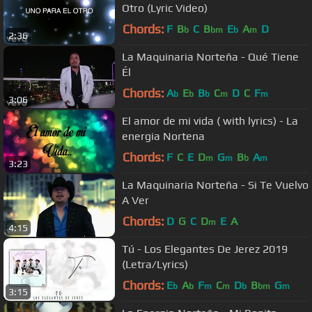
Otro (Lyric Video)
Chords:
F
B
C
B
E
A
D
b
bm
b
m
2:36
La Maquinaria Norteña - Qué Tiene
Él
Chords:
A
E
B
C
D
C
F
b
b
b
m
m
3:06
El amor de mi vida ( with lyrics) - La
energia Nortena
Chords:
F
C
E
D
G
B
A
m
m
b
m
3:23
La Maquinaria Norteña - Si Te Vuelvo
A Ver
Chords:
D
G
C
D
E
A
m
4:15
Tú - Los Elegantes De Jerez 2019
(Letra/Lyrics)
Chords:
E
A
F
C
D
B
G
b
b
m
m
b
bm
m
3:15