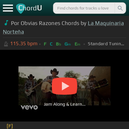
C
U
hord
Por Obvias Razones Chords by
La Maquinaria
Norteña
115.35
bpm
Standard Tuning (EADGBE)
F
C
B
G
E
b
m
m
Jam Along & Learn...
[F]