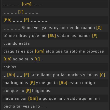
_ _ _ _ _
[Gm]
_ _ _
_ _ _ _
[C]
_ _ _ _
[Bb]
_ _ _
[F]
_ _ _ _ _
_ _ _ _ _ Si me ves ya estoy sonriendo cuando
[C]
tú me miras y que me
[Bb]
sudan las manos
[F]
cuando estás
cerquita es por
[Gm]
algo que tú solo me provocas
[Bb]
no sé si lo
[C]
_
sabías
_
[Bb]
_ _
[F]
Si te llamo por las noches y en las
[C]
madrugadas
[F]
y me gusta
[Bb]
estar contigo
aunque no
[F]
hagamos
nada es por
[Gm]
algo que ha crecido aquí en mi
pecho tal vez ya lo _ _