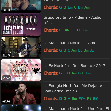
Chords:
G
D
E
C
B
A
m
m
m
3:10
Grupo Legítimo - Pideme - Audio
Oficial
Chords:
E
A
F
D
C
b
b
m
b
m
3:28
La Maquinaria Norteña - Amo
Chords:
G
D
C
A
E
B
A
m
b
m
b
3:10
La Fe Norteña - Que Bonito ♪ 2017
Chords:
G
C
D
A
B
E
E
m
m
2:52
La Energia Norteña - Me Dejaste
Solo (Video Oficial)
Chords:
D
G
A
B
F#
F#
G#
m
m
4:34
La Maquinaria Norteña - Uno Para El