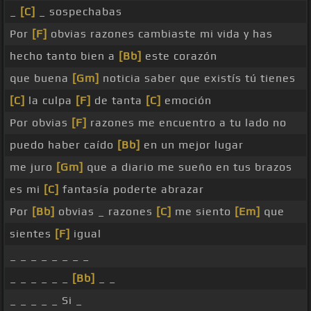
_
[C]
_ sospechabas
Por
[F]
obvias razones cambiaste mi vida y has
hecho tanto bien a
[Bb]
este corazón
que buena
[Gm]
noticia saber que existís tú tienes
[C]
la culpa
[F]
de tanta
[C]
emoción
Por obvias
[F]
razones me encuentro a tu lado no
puedo haber caído
[Bb]
en un mejor lugar
me juro
[Gm]
que a diario me sueño en tus brazos
es mi
[C]
fantasía poderte abrazar
Por
[Bb]
obvias _ razones
[C]
me siento
[Em]
que
sientes
[F]
igual
_ _ _ _ _ _ _ _
_ _ _ _ _ _
[Bb]
_ _
_ _ _ _ _ Si _