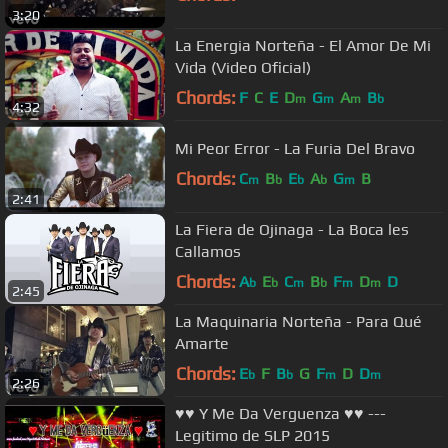
3:20
La Energia Norteña - El Amor De Mi
Vida (Video Oficial)
Chords:
F
C
E
D
G
A
B
m
m
m
b
4:32
Mi Peor Error - La Furia Del Bravo
Chords:
C
B
E
A
G
B
m
b
b
b
m
2:41
La Fiera de Ojinaga - La Boca les
Callamos
Chords:
A
E
C
B
F
D
D
b
b
m
b
m
m
2:45
La Maquinaria Norteña - Para Qué
Amarte
Chords:
E
F
B
G
F
D
D
b
b
m
m
2:26
♥♥ Y Me Da Verguenza ♥♥ ---
Legitimo de SLP 2015