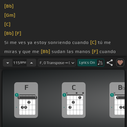
[Bb]
[Gm]
[C]
[Bb]
[F]
Si me ves ya estoy sonriendo cuando
[C]
tú me
miras y que me
[Bb]
sudan las manos
[F]
cuando
estás
Lyrics
On
115
BPM
que tú solo me provocas
[Bb]
no sé si lo
[C]
sabías
F
C
B
b
1
1
1
1
1
1
1
1
1
1
1
2
2
3
4
3
2
3