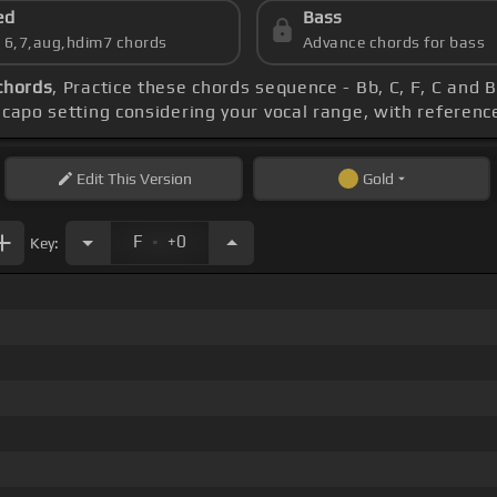
ed
Bass
s 6,7,aug,hdim7 chords
Advance chords for bass
chords
, Practice these chords sequence - Bb, C, F, C and 
 capo setting considering your vocal range, with referenc
Edit
This Version
Gold
.
F
+0
Key: