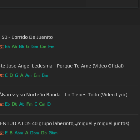
e 50 - Corrido De Juanito
s:
E
A
B
G
G
C
F
b
b
b
m
m
m
ote Jose Angel Ledesma - Porque Te Ame (Video Oficial)
s:
C
D
G
A
A
E
B
m
m
m
 Álvarez y su Norteño Banda - Lo Tienes Todo (Video Lyric)
s:
E
D
A
F
C
C
D
b
b
b
m
m
ENTUD A LOS 40 grupo laberinto,,,miguel y miguel juntos)
s:
E
B
A
A
D
D
G
bm
bm
b
bm