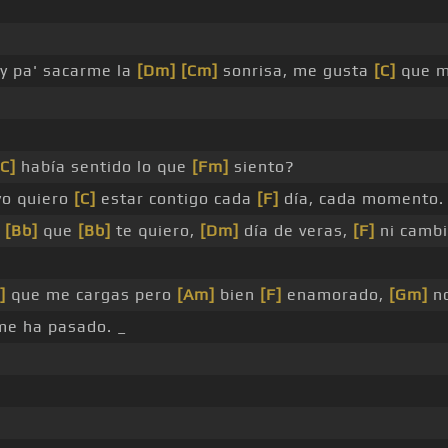
y pa' sacarme la
[Dm]
[Cm]
sonrisa, me gusta
[C]
que m
[C]
había sentido lo que
[Fm]
siento?
yo quiero
[C]
estar contigo cada
[F]
día, cada momento. 
a
[Bb]
que
[Bb]
te quiero,
[Dm]
día de veras,
[F]
ni cambi
]
que me cargas pero
[Am]
bien
[F]
enamorado,
[Gm]
n
 me ha pasado. _