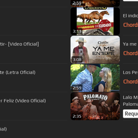
2:59
El ind
Chord
3:11
r- [Video Oficial]
Chord
3:08
e (Letra Oficial)
Los Pe
Chord
2:59
Lalo M
e - Naci Para Ser Feliz (Video Oficial)
Paloma
Requ
2:35
ial)