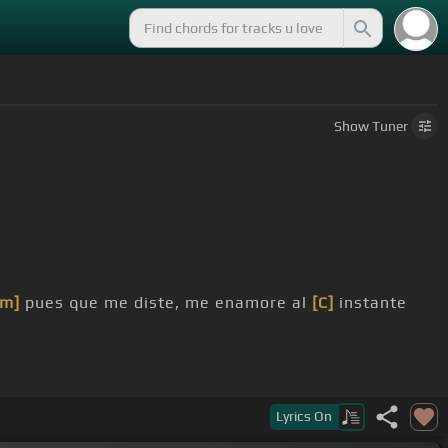
Show
Tuner
Fm]
pues que me diste, me enamore al
[C]
instante
Lyrics
On