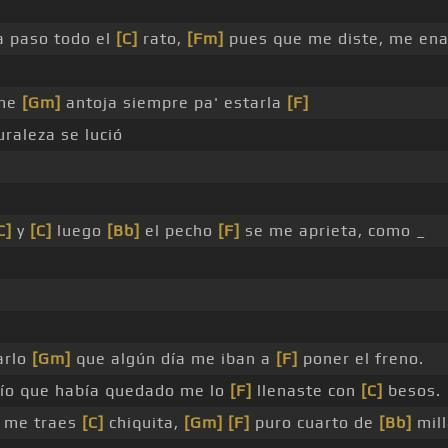
a paso todo el
[C]
rato,
[Fm]
pues que me diste, me en
 me
[Gm]
antoja siempre pa' estarla
[F]
raleza se lució
C]
y
[C]
luego
[Bb]
el pecho
[F]
se me aprieta, como _
arlo
[Gm]
que algún día me iban a
[F]
poner el freno.
acío que había quedado me lo
[F]
llenaste con
[C]
besos.
 me traes
[C]
chiquita,
[Gm]
[F]
puro cuarto de
[Bb]
mill