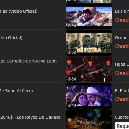
ias (Video Oficial)
La Fe 
Chord
2:54
eo Oficial)
Grupo 
Chord
3:02
. Los Carnales de Nuevo León
Hijos 
Chord
3:54
Me Subo Al Cerro
El Fan
Chord
2:49
 - 2018]- -Los Rayos De Oaxaca
Cuarto
Requ