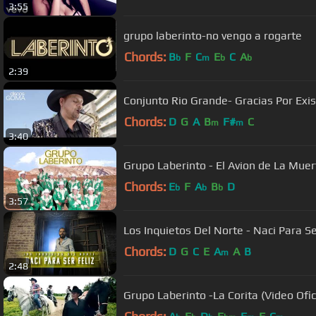
3:55
grupo laberinto-no vengo a rogarte
Chords:
B
F
C
E
C
A
b
m
b
b
2:39
Conjunto Rio Grande- Gracias Por Existi
Chords:
D
G
A
B
F#
C
m
m
3:40
Grupo Laberinto - El Avion de La Muert
Chords:
E
F
A
B
D
b
b
b
3:57
Los Inquietos Del Nort
Chords:
D
G
C
E
A
A
B
m
2:48
Grupo Laberinto -La Corita (Video Ofic