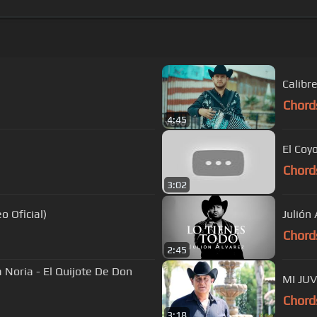
Calibr
Chord
4:45
El Coy
Chord
3:02
o Oficial)
Julión
Chord
2:45
a Noria - El Quijote De Don
MI JUV
Chord
3:18