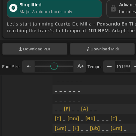
Simplified
Advanc
Major & minor chords only
Include
Let's start jamming Cuarto De Milla -
Pensando En Ti 
reaching the track's full tempo of
101 BPM
. Adapt the
Download
PDF
Download
Midi
Font Size:
Tempo:
101
BPM
_ _ _ _ _ _
_ _ _ _ _ _
_ _ _ _ _ _
_ _
[F]
_ _
[A]
_ _
[C]
_
[Dm]
_
[Bb]
_ _ _
[C]
_
[Gm]
_
[F]
_ _
[Bb]
_ _
[Gm]
_