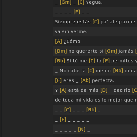
_
[Gm]
_
[C]
Yegua.
_ _ _ _
[F]
_ _
Siempre estás
[C]
pa' alegrarme 
ya sin verme.
[A]
¿Cómo
[Dm]
no quererte si
[Gm]
jamás
[Bb]
Si tú me
[C]
lo
[F]
permites 
_ No cabe la
[C]
menor
[Bb]
dud
[F]
eres _
[Ab]
perfecta.
Y
[A]
está de más
[D]
_ decirlo
[C
de toda mi vida es lo mejor que
_ _
[C]
_ _ _
[Bb]
_
_
[F]
_ _ _ _ _
_ _ _ _ _
[N]
_