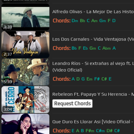
Alfredo Olivas - La Mejor De Las Histor
Chords:
D
B
C
A
G
F
D
m
b
m
m
3:39
Los Dos Carnales - Vida Ventajosa (Vid
Chords:
B
F
E
G
C
A
A
b
b
m
bm
2:37
Leandro Ríos - Si extrañas al viejo ft
(Video Oficial)
Chords:
A
D
G
E
F#
C#
E
m
5:33
Rebeleon Ft. Papayo Y Su Herencia - 
Request Chords
3:04
Que Duro Es Llorar Asi [Video Oficial
Chords:
E
A
B
F#
C#
D#
C#
m
m