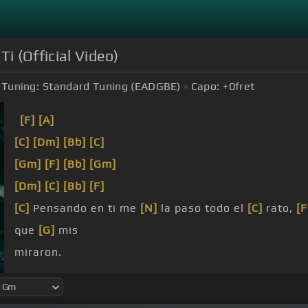
i (Official Video)
Tuning:
Standard Tuning (EADGBE)
Capo:
+0
fret
[F]
[A]
[C]
[Dm]
[Bb]
[C]
[Gm]
[F]
[Bb]
[Gm]
[Dm]
[C]
[Bb]
[F]
[C]
Pensando en ti me
[N]
la paso todo el
[C]
rato,
[
que
[G]
mis
miraron.
dulce se me
[Gm]
antoja siempre pa' estarla
[F]
besando,
[Gb]
la madre
[C]
naturaleza se lució