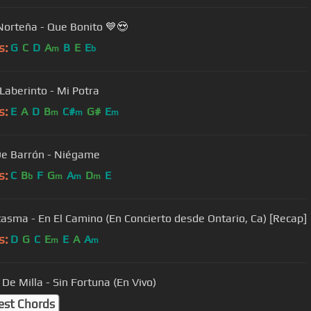
Norteña - Que Bonito 💙😍
s:
G
C
D
A
B
E
E
m
b
Laberinto - Mi Potra
s:
E
A
D
B
C#
G#
E
m
m
m
De Barrón - Niégame
s:
C
B
F
G
A
D
E
b
m
m
m
tasma - En El Camino (En Concierto desde Ontario, Ca) [Recap]
s:
D
G
C
E
E
A
A
m
m
 De Milla - Sin Fortuna (En Vivo)
est Chords