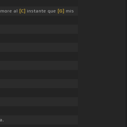
amore al
[C]
instante que
[G]
mis
a.