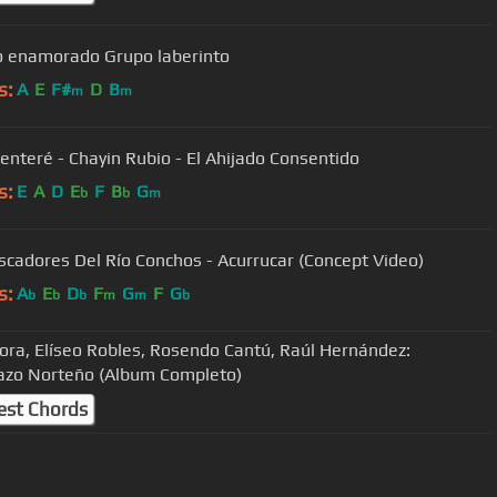
io enamorado Grupo laberinto
s:
A
E
F#
D
B
m
m
Ya me enteré - Chayin Rubio - El Ahijado Consentido
s:
E
A
D
E
F
B
G
b
b
m
scadores Del Río Conchos - Acurrucar (Concept Video)
s:
A
E
D
F
G
F
G
b
b
b
m
m
b
ora, Elíseo Robles, Rosendo Cantú, Raúl Hernández:
zo Norteño (Album Completo)
est Chords