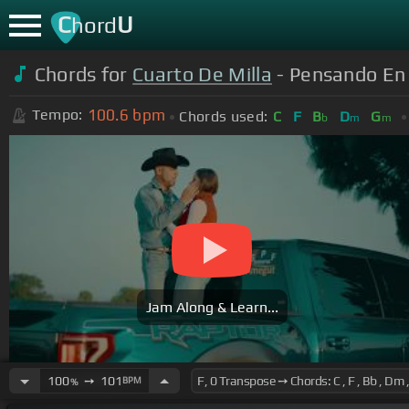
C
U
hord
Chords for
Cuarto De Milla
- Pensando En T
100.6
bpm
Tempo:
Chords used:
C
F
B
D
G
b
m
m
Jam Along & Learn...
100
➙
101
BPM
%