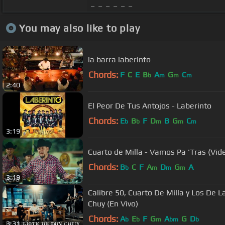
_ _ _ _ _ _
You may also like to play
la barra laberinto
Chords:
F
C
E
B
A
G
C
b
m
m
m
2:40
El Peor De Tus Antojos - Laberinto
Chords:
E
B
F
D
B
G
C
b
b
m
m
m
3:19
Cuarto de Milla - Vamos Pa 'Tras (Vide
Chords:
B
C
F
A
D
G
A
b
m
m
m
3:19
Calibre 50, Cuarto De Milla y Los De L
Chuy (En Vivo)
Chords:
A
E
F
G
A
G
D
b
b
m
bm
b
3:31