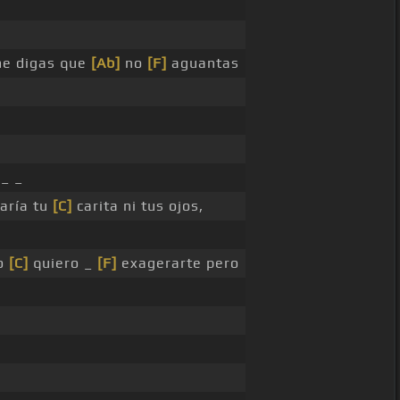
e digas que
[Ab]
no
[F]
aguantas
_ _
aría tu
[C]
carita ni tus ojos,
o
[C]
quiero _
[F]
exagerarte pero