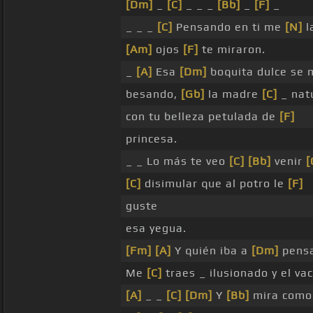
[Dm]
_
[C]
_ _ _
[Bb]
_
[F]
_
_ _ _
[C]
Pensando en ti me
[N]
l
[Am]
ojos
[F]
te miraron.
_
[A]
Esa
[Dm]
boquita dulce se
besando,
[Gb]
la madre
[C]
_ natu
con tu belleza petulada de
[F]
princesa.
_ _ Lo más te veo
[C]
[Bb]
venir
[
[C]
disimular que al potro le
[F]
guste
esa yegua.
[Fm]
[A]
Y quién iba a
[Dm]
pens
Me
[C]
traes _ ilusionado y el v
[A]
_ _
[C]
[Dm]
Y
[Bb]
mira como