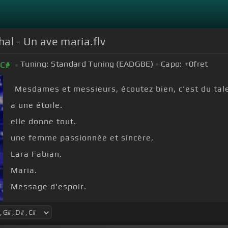
al - Un ave maria.flv
Tuning:
Standard Tuning (EADGBE)
Capo:
+0
fret
C#
Mesdames et messieurs, écoutez bien, c'est du talen
a une étoile.
elle donne tout.
une femme passionnée et sincère,
Lara Fabian.
Maria.
Message d'espoir.
et Grégory Lemarchal, ce soir, pour notre 5ème
[C#]