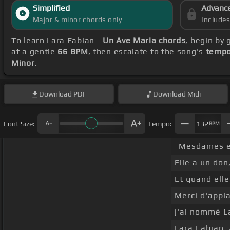
Simplified
Advanc
Major & minor chords only
Include
To learn Lara Fabian -
Un Ave Maria chords
, begin by
at a gentle
66 BPM
, then escalate to the song's
tempo
Minor
.
Download
PDF
Download
Midi
Font Size:
Tempo:
132
BPM
Mesdames et 
Elle a un don,
Et quand elle
Merci d'appl
j'ai nommé L
Lara Fabian,