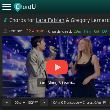
C
U
hord
Chords for
Lara Fabian
& Gregory Lemarch
132.4
bpm
Tempo:
Chords used:
C#
F#
G#
D#
m
m
Jam Along & Learn...
100
➙
132
BPM
%