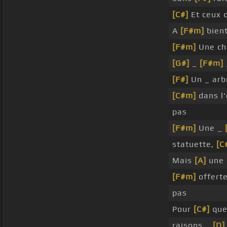
[C#]
Et ceux 
A
[F#m]
bien
[F#m]
Une ch
[G#]
_
[F#m]
[F#]
Un _ ar
[C#m]
dans l'
pas
[F#m]
Une _
statuette,
[C
Mais
[A]
une 
[F#m]
offert
pas
Pour
[C#]
que
raisons _
[D]