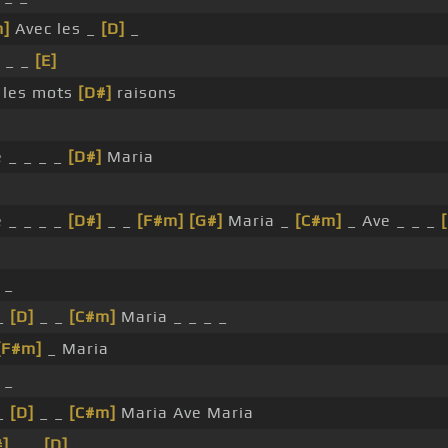
m]
Avec les _
[D]
_
 _ _
[E]
c les mots
[D#]
raisons
 _ _ _ _
[D#]
Maria
 _ _ _ _
[D#]
_ _
[F#m]
[G#]
Maria _
[C#m]
_ Ave _ _ _
 _
_
[D]
_ _
[C#m]
Maria _ _ _ _
[F#m]
_ Maria
 _
_
[D]
_ _
[C#m]
Maria Ave Maria
#]
_ _
[D]
_