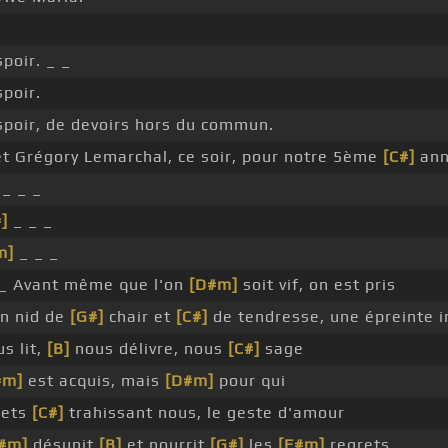
poir. _ _
poir.
poir, de devoirs hors du commun.
et Grégory Lemarchal, ce soir, pour notre 5ème
[C#]
ann
_ _ _
]
_ _ _
m]
_ _ _
_ Avant même que l'on
[D#m]
soit vif, on est pris
n nid de
[G#]
chair et
[C#]
de tendresse, une épreinte i
s lit,
[B]
nous délivre, nous
[C#]
sage
#m]
est acquis, mais
[D#m]
pour qui
rets
[C#]
trahissant nous, le geste d'amour
#m]
désunit
[B]
et nourrit
[G#]
les
[F#m]
regrets _