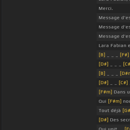
Merci.
Message d'es
Message d'es
Message d'es
Lara Fabian 
[B]
_ _ _
[F#]
[D#]
_ _ _
[C#
[B]
_ _ _
[D#
[D#]
_ _
[C#]
[F#m]
Dans u
Qui
[F#m]
nou
Tout déjà
[G
[D#]
Des sec
Qui unit, _
[F