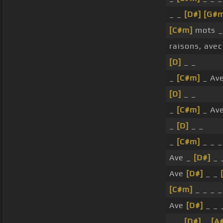
_ _
[D#]
[G#
[C#m]
mots _
raisons, ave
[D]
_ _
_
[C#m]
_ Ave
[D]
_ _
_
[C#m]
_ Ave
_
[D]
_ _
_
[C#m]
_ _ _
Ave _
[D#]
_ 
Ave
[D#]
_ _
[C#m]
_ _ _ _
Ave
[D#]
_ _ 
_ _
[D#]
_
[A