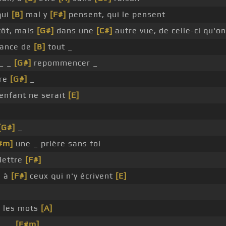
qui
[B]
mal y
[F#]
pensent, qui le pensent
tôt, mais
[G#]
dans une
[C#]
autre vue, de celle-ci qu'o
ance de
[B]
tout _
_ _
[G#]
repommencer _
bre
[G#]
_
enfant ne serait
[E]
[G#]
_
#m]
une _ prière sans foi
lettre
[F#]
e à
[F#]
ceux qui n'y écrivent
[E]
 les mots
[A]
_ _
[F#m]
_ _