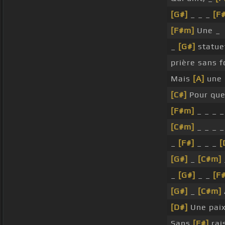
[G#]
_ _ _
[F#
[F#m]
Une _
_
[G#]
statue
prière sans f
Mais
[A]
une 
[C#]
Pour que
[F#m]
_ _ _ 
[C#m]
_ _ _ 
_
[F#]
_ _ _
[
[G#]
_
[C#m]
_
[G#]
_ _
[F
[G#]
_
[C#m]
[D#]
Une pai
Sans
[F#]
rai