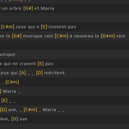
]
un arbre
[G#]
et Maria
_
[C#m]
ceux qui n
[E]
'invitent pas
ue la
[G#]
musique soit
[C#m]
à nouveau la
[G#m]
voix
unique
x qui ne croient
[E]
pas
ceux qui
[A]
_ _
[D]
méritent
_ _
[C#m]
]
Maria _
_
[E]
_ _
[D]
ave, _
[C#m]
_ Maria _ _
Ave,
[D]
ave
 _ _