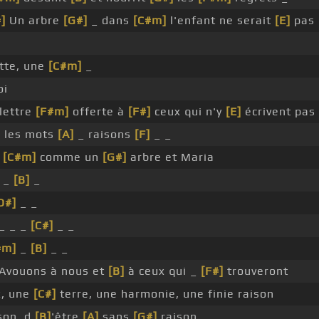
]
Un arbre
[G#]
_ dans
[C#m]
l'enfant ne serait
[E]
pas
tte, une
[C#m]
_
oi
lettre
[F#m]
offerte à
[F#]
ceux qui n'y
[E]
écrivent pas
 les mots
[A]
_ raisons
[F]
_ _
_
[C#m]
comme un
[G#]
arbre et Maria
_ _
[B]
_
D#]
_ _
_ _ _
[C#]
_ _
#m]
_
[B]
_ _
Avouons à nous et
[B]
à ceux qui _
[F#]
trouveront
x, une
[C#]
terre, une harmonie, une finie raison
son, d
[B]
'être
[A]
sans
[G#]
raison