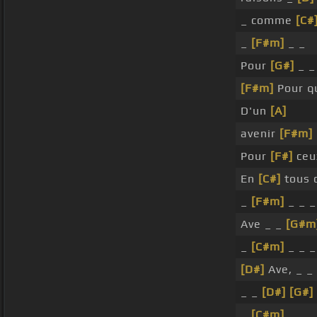
_ comme
[C#
_
[F#m]
_ _
Pour
[G#]
_ 
[F#m]
Pour q
D'un
[A]
avenir
[F#m]
Pour
[F#]
ceu
En
[C#]
tous 
_
[F#m]
_ _ 
Ave _ _
[G#m
_
[C#m]
_ _ 
[D#]
Ave, _ _
_ _
[D#]
[G#]
_
[C#m]
_ _ _