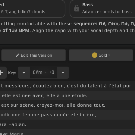
ed
Bass
s 6,7,aug,hdim7 chords
Advance chords for bass
 getting comfortable with these
sequence: G#, C#m, D#, D
 of 132 BPM
. Align the capo with your vocal depth and c
Edit
This Version
Gold
.
C#m
+0
Key:
messieurs, écoutez bien, c'est du talent à l'état pur.
 elle est née avec, elle a une étoile.
 est sur scène, croyez-moi, elle donne tout.
audir une femme passionnée et sincère,
ara Fabian.
 Ave Maria.