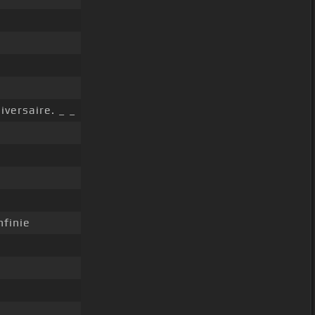
iversaire. _ _
nfinie