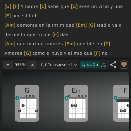
[G]
[F]
Y nadie
[C]
sabe que
[G]
eres un vicio y una
[F]
necesidad
[Am]
demonia en la intimidad
[Em]
[G]
Nadie va a
darme lo que tu me
[F]
das
[Am]
que matan, amores
[Em]
que hieren
[C]
Amores
[G]
como el tuyo y el mío que
[F]
no
mueren
Lyrics
On
95
BPM
no
[C]
estoy, no olvides que te
[Em]
quise
[C]
Daría
[G]
lo que sea para ser feliz
G
E
F
m
que
[Em]
matan, amores que hieren
[D]
Amores
[G]
1
1
1
como el tuyo y el mío que
[F]
no mueren
1
1
1
1
2
2
no
[C]
estoy, no olvides que te
[Em]
quise
[C]
Daría
2
3
3
4
[G]
lo que sea para ser
[D]
feliz
[Am]
amores que matan,
[C]
amores que se langan