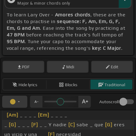
Major & minor chords only
To learn Lary Over -
Amores chords
, these are the
chords to practise in
sequence: F, Am, Em, G, F,
Em, G and Am
. Ease into the song by practicing at
47 BPM
before reaching the track's full tempo of
95 BPM
. Tune your capo to accommodate your
vocal range, referencing the song's
key: C Major
.
PDF
Midi
Edit
Hide lyrics
Blocks
Traditional
Autoscroll
[Am]
_ _ _ _
[Em]
_ _ _ _
_
[G]
_ _ _
[F]
_ _ Y nadie
[C]
sabe _ que
[G]
eres
un vicio y una _ _
[F]
necesidad