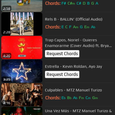
Chords:
F#
C#
C#
D
B
G
A
m
2:58
Rels B - BALLIN' (Official Audio)
Chords:
E
C
F
A
G
E
A
m
m
b
2:28
Trap Capos, Noriel - Quieres
Enamorarme (Cover Audio) ft. Bryant
Myers, Juhn, Baby Rasta
Request Chords
4:20
Estrella - Kevin Roldan, Ayo Jay
Request Chords
3:25
Culpables - MTZ Manuel Turizo
Chords:
E
B
A
F
C
G
b
b
b
m
m
m
4:16
Una Vez Más - MTZ Manuel Turizo &