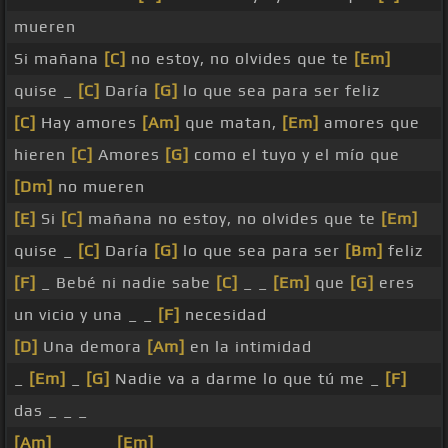
mueren
Si mañana
[C]
no estoy, no olvides que te
[Em]
quise _
[C]
Daría
[G]
lo que sea para ser feliz
[C]
Hay amores
[Am]
que matan,
[Em]
amores que
hieren
[C]
Amores
[G]
como el tuyo y el mío que
[Dm]
no mueren
[E]
Si
[C]
mañana no estoy, no olvides que te
[Em]
quise _
[C]
Daría
[G]
lo que sea para ser
[Bm]
feliz
[F]
_ Bebé ni nadie sabe
[C]
_ _
[Em]
que
[G]
eres
un vicio y una _ _
[F]
necesidad
[D]
Una demora
[Am]
en la intimidad
_
[Em]
_
[G]
Nadie va a darme lo que tú me _
[F]
das _ _ _
[Am]
_ _ _ _
[Em]
_ _ _ _