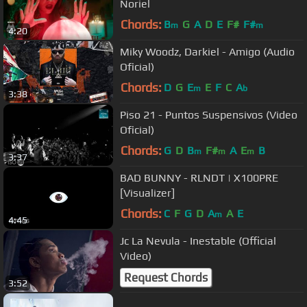
Noriel
Chords:
B
G
A
D
E
F#
F#
m
m
4:20
Miky Woodz, Darkiel - Amigo (Audio
Oficial)
Chords:
D
G
E
E
F
C
A
m
b
3:38
Piso 21 - Puntos Suspensivos (Video
Oficial)
Chords:
G
D
B
F#
A
E
B
m
m
m
3:37
BAD BUNNY - RLNDT | X100PRE
[Visualizer]
Chords:
C
F
G
D
A
A
E
m
4:45
Jc La Nevula - Inestable (Official
Video)
Request Chords
3:52