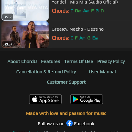
Yandel - Mia Mia (Audio Oficial)
Chords:
C
D
A
F
G
D
m
m
3:27
Greeicy, Nacho - Destino
Chords:
C
F
A
G
E
m
m
3:08
About ChordU
Features
Terms Of Use
Privacy Policy
Cancellation & Refund Policy
User Manual
Customer Support
Made with love and passion for music
Follow us on
Facebook