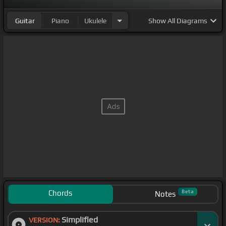
Amores que se amasan y después se rebelan
Guitar
Piano
Ukulele
Show
All Diagrams
Chords
Beta
Notes
Simplified
VERSION: