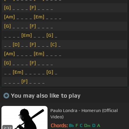
[G]
_ _ _ _
[F]
_ _ _ _
[Am]
_ _ _ _
[Em]
_ _ _ _
[G]
_ _ _ _
[F]
_ _ _ _
_ _ _ _
[Em]
_ _ _
[G]
_
_ _
[D]
_ _
[F]
_ _ _
[C]
_
[Am]
_ _ _ _
[Em]
_ _ _ _
[G]
_ _ _ _
[F]
_ _ _ _
_ _
[Em]
_ _ _ _ _
[G]
_
_ _ _ _
[F]
_ _ _ _
You may also like to play
Paulo Londra - Homerun (Official
Video)
Chords:
B
F
C
D
D
A
b
m
2:32