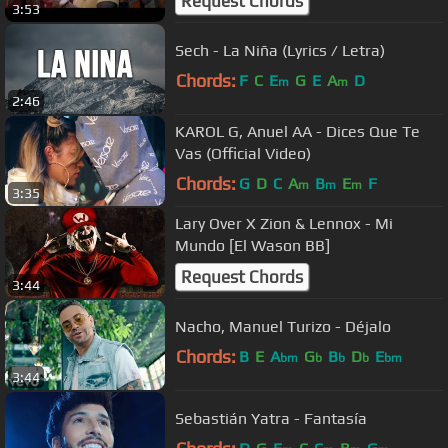
Request Chords
3:53
Sech - La Niña (Lyrics / Letra)
Chords:
F
C
E
G
E
A
D
m
m
2:46
KAROL G, Anuel AA - Dices Que Te
Vas (Official Video)
Chords:
G
D
C
A
B
E
F
m
m
m
3:35
Lary Over X Zion & Lennox - Mi
Mundo [El Wason BB]
Request Chords
3:44
Nacho, Manuel Turizo - Déjalo
Chords:
B
E
A
G
B
D
E
bm
b
b
b
bm
3:44
Sebastián Yatra - Fantasía