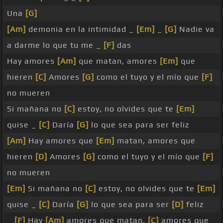
Una
[G]
[Am]
demonia en la intimidad _
[Em]
_
[G]
Nadie va
a darme lo que tu me _
[F]
das
Hay amores
[Am]
que matan, amores
[Em]
que
hieren
[C]
Amores
[G]
como el tuyo y el mío que
[F]
no mueren
Si mañana no
[C]
estoy, no olvides que te
[Em]
quise _
[C]
Daría
[G]
lo que sea para ser feliz
[Am]
Hay amores que
[Em]
matan, amores que
hieren
[D]
Amores
[G]
como el tuyo y el mío que
[F]
no mueren
[Em]
Si mañana no
[C]
estoy, no olvides que te
[Em]
quise _
[C]
Daría
[G]
lo que sea para ser
[D]
feliz
_
[F]
Hay
[Am]
amores que matan,
[C]
amores que