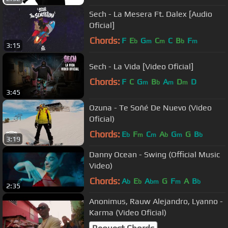
Sech - La Mesera Ft. Dalex [Audio
Oficial]
Chords:
F
E
G
C
C
B
F
b
m
m
b
m
3:15
Sech - La Vida [Video Oficial]
Chords:
F
C
G
B
A
D
D
m
b
m
m
3:45
Ozuna - Te Soñé De Nuevo (Video
Oficial)
Chords:
E
F
C
A
G
G
B
b
m
m
b
m
b
3:19
Danny Ocean - Swing (Official Music
Video)
Chords:
A
E
A
G
F
A
B
b
b
bm
m
b
2:35
Anonimus, Rauw Alejandro, Lyanno -
Karma (Video Oficial)