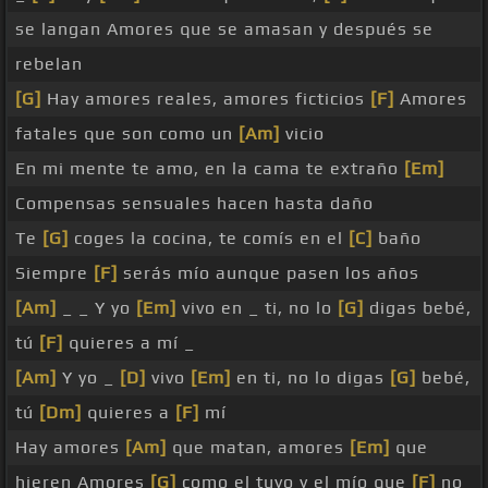
se langan Amores que se amasan y después se
rebelan
[G]
Hay amores reales, amores ficticios
[F]
Amores
fatales que son como un
[Am]
vicio
En mi mente te amo, en la cama te extraño
[Em]
Compensas sensuales hacen hasta daño
Te
[G]
coges la cocina, te comís en el
[C]
baño
Siempre
[F]
serás mío aunque pasen los años
[Am]
_ _ Y yo
[Em]
vivo en _ ti, no lo
[G]
digas bebé,
tú
[F]
quieres a mí _
[Am]
Y yo _
[D]
vivo
[Em]
en ti, no lo digas
[G]
bebé,
tú
[Dm]
quieres a
[F]
mí
Hay amores
[Am]
que matan, amores
[Em]
que
hieren Amores
[G]
como el tuyo y el mío que
[F]
no