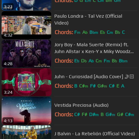
Chords:
D
G
E
C
C
B
G
m
m
m
m
3:23
Paulo Londra - Tal Vez (Official
Video)
Chords:
F
A
B
E
C
B
C
m
b
bm
b
m
b
4:32
Jory Boy - Mala Suerte (Remix) ft.
Juhn Allstar x Ken-Y x Miky Woodz
[Official Audio]
Chords:
E
D
A
C
F
B
B
b
b
b
m
m
b
bm
4:28
Juhn - Curiosidad [Audio Cover] 🤳🏻
Chords:
B
C#
F#
G#
C#
E
A
m
m
3:24
Vestida Preciosa (Audio)
Chords:
C#
F#
D#
B
G#
G#
C#
m
m
m
4:13
J Balvin - La Rebelión (Official Video)