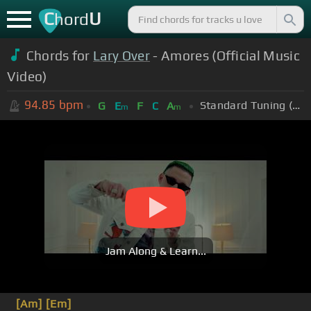
C
U
hord
Chords for
Lary Over
- Amores (Official Music
Video)
94.85
bpm
Standard Tuning (EADGBE)
G
E
F
C
A
m
m
Jam Along & Learn...
[Am]
[Em]