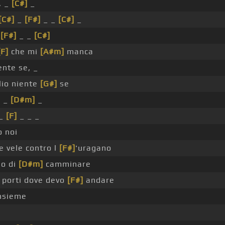
, _
[C#]
_
[C#]
_
[F#]
_ _
[C#]
_
_
[F#]
_ _
[C#]
[F]
che mi
[A#m]
manca
ente se, _
lio niente
[G#]
se
]
_
[D#m]
_
 _
[F]
_ _ _
 noi
e vele contro l
[F#]
'uragano
no di
[D#m]
camminare
porti dove devo
[F#]
andare
nsieme