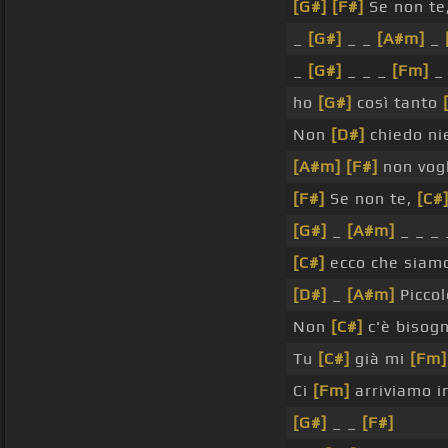
[G#]
[F#]
Se non te
_
[G#]
_ _
[A#m]
_
_
[G#]
_ _ _
[Fm]
ho
[G#]
così tanto
Non
[D#]
chiedo ni
[A#m]
[F#]
non vog
[F#]
Se non te,
[C#
[G#]
_
[A#m]
_ _ _
[C#]
ecco che siamo
[D#]
_
[A#m]
Piccol
Non
[C#]
c'è bisog
Tu
[C#]
già mi
[Fm]
Ci
[Fm]
arriviamo i
[G#]
_ _
[F#]