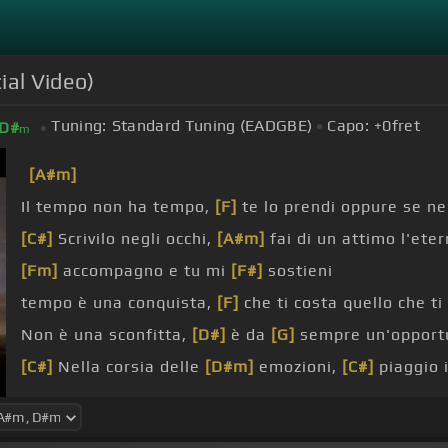
ial Video)
Tuning:
Standard Tuning (EADGBE)
Capo:
+0
fret
D#
m
[A#m]
Il tempo non ha tempo,
[F]
te lo prendi oppure se ne
[C#]
Scrivilo negli occhi,
[A#m]
fai di un attimo l'eter
[Fm]
accompagno e tu mi
[F#]
sostieni
tempo è una conquista,
[F]
che ti costa quello che ti
Non è una sconfitta,
[D#]
è da
[G]
sempre un'opport
[C#]
Nella corsia delle
[D#m]
emozioni,
[C#]
piaggio i
Ci
[Fm]
proviamo
[G#]
insieme
[F#]
noi