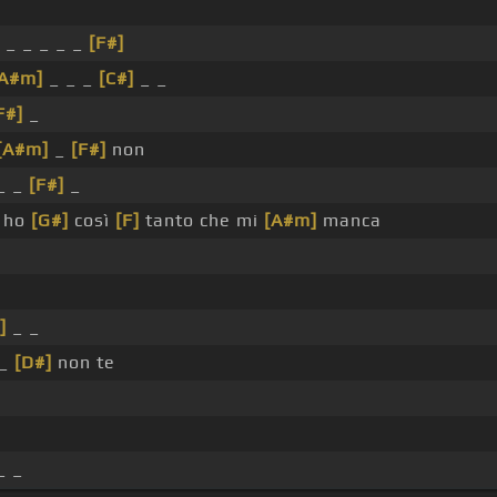
_ _ _ _ _
[F#]
[A#m]
_ _ _
[C#]
_ _
F#]
_
[A#m]
_
[F#]
non
_ _
[F#]
_
 ho
[G#]
così
[F]
tanto che mi
[A#m]
manca
]
_ _
 _
[D#]
non te
_ _