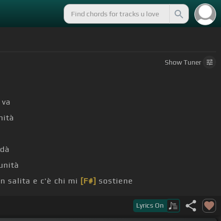
Show
Tuner
 va
nità
 dà
unità
n salita e c'è chi mi
[F#]
sostiene
Lyrics
On