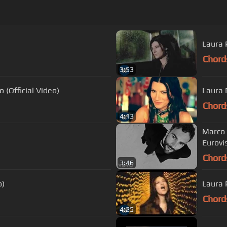
Laura P
Chord
3:53
o (Official Video)
Laura 
Chord
4:13
Marco 
Eurovi
Chord
3:46
o)
Laura P
Chord
4:25