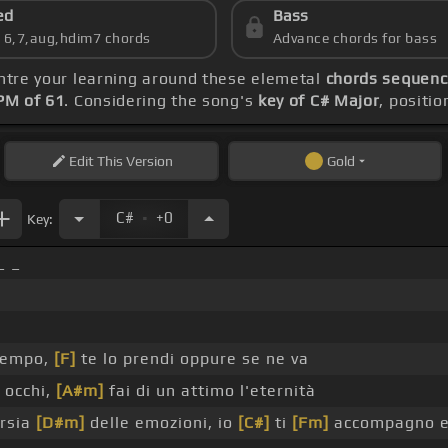
ed
Bass
s 6,7,aug,hdim7 chords
Advance chords for bass
entre your learning around these elemetal
chords sequence
PM of 61
. Considering the song's
key of C# Major
, positi
Edit
This Version
Gold
.
C#
+0
Key:
_ _
 tempo,
[F]
te lo prendi oppure se ne va
i occhi,
[A#m]
fai di un attimo l'eternità
rsia
[D#m]
delle emozioni, io
[C#]
ti
[Fm]
accompagno e