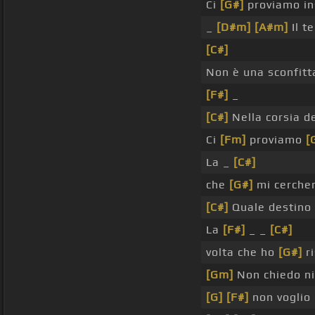
Ci
[G#]
proviamo i
_
[D#m]
[A#m]
Il t
[C#]
Non è una sconfitt
[F#]
_
[C#]
Nella corsia d
Ci
[Fm]
proviamo
[
La _
[C#]
che
[G#]
mi cerche
[C#]
Quale destino
La
[F#]
_ _
[C#]
volta che ho
[G#]
ri
[Gm]
Non chiedo ni
[G]
[F#]
non voglio 