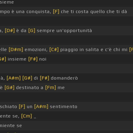
nsieme
empo è una conquista,
[F]
che ti costa quello che ti dà
a,
[D#]
è da
[G]
sempre un'opportunità
elle
[D#m]
emozioni,
[C#]
piaggio in salita e c'è chi mi
[
G#]
insieme
[F#]
noi
rà,
[A#m]
[G#]
di
[F#]
domanderò
 è
[G#]
destinato a
[Fm]
me
schiato
[F]
un
[A#m]
sentimento
ente se,
[Cm]
_
niente se