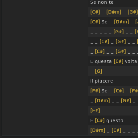
Se non te
[C#]
_
[D#m]
_
[G#]
[C#]
Se _
[D#m]
_
_ _ _ _ _
[G#]
_ _
[
_ _
[C#]
_
[G#]
_ _
_
[C#]
_ _
[G#]
_ _ 
E questa
[C#]
volta
_
[G]
_
Il piacere
[F#]
Se _
[C#]
_
[F#
_
[D#m]
_ _
[G#]
_
[F#]
E
[C#]
questo
[D#m]
_
[C#]
_ _ _ 