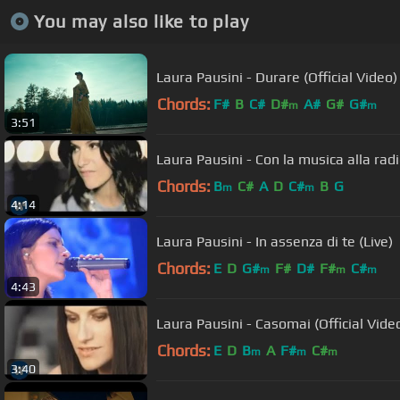
You may also like to play
Laura Pausini - Durare (Official Video)
Chords:
F#
B
C#
D#
A#
G#
G#
m
m
3:51
Laura Pausini - Con la musica alla radi
Chords:
B
C#
A
D
C#
B
G
m
m
4:14
Laura Pausini - In assenza di te (Live)
Chords:
E
D
G#
F#
D#
F#
C#
m
m
m
4:43
Laura Pausini - Casomai (Official Vide
Chords:
E
D
B
A
F#
C#
m
m
m
3:40