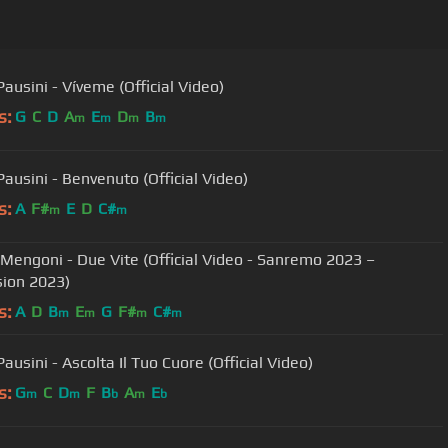
ausini - Víveme (Official Video)
s:
G
C
D
A
E
D
B
m
m
m
m
Pausini - Benvenuto (Official Video)
s:
A
F#
E
D
C#
m
m
Mengoni - Due Vite (Official Video - Sanremo 2023 –
sion 2023)
s:
A
D
B
E
G
F#
C#
m
m
m
m
ausini - Ascolta Il Tuo Cuore (Official Video)
s:
G
C
D
F
B
A
E
m
m
b
m
b