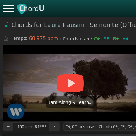
C
U
hord
Chords for
Laura Pausini
- Se non te (Offic
60.975
bpm
Tempo:
Chords used:
C#
F#
G#
A#
m
Jam Along & Learn...
100
➙
61
BPM
%