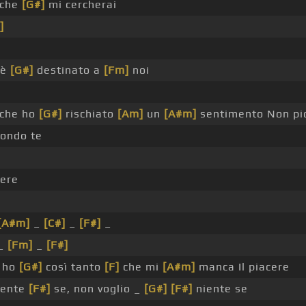
 che
[G#]
mi cercherai
]
 è
[G#]
destinato a
[Fm]
noi
 che ho
[G#]
rischiato
[Am]
un
[A#m]
sentimento Non pi
ondo te
ere
[A#m]
_
[C#]
_
[F#]
_
 _
[Fm]
_
[F#]
a ho
[G#]
così tanto
[F]
che mi
[A#m]
manca Il piacere
iente
[F#]
se, non voglio _
[G#]
[F#]
niente se