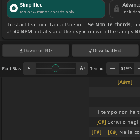
Simplified
Advanc
Major & minor chords only
Include
To start learning Laura Pausini -
Se Non Te chords
, c
at
30 BPM
initially and then sync up with the song's
B
Download
PDF
Download
Midi
Font Size:
Tempo:
61
BPM
_ _ _ _ _
[A#m]
_ 
_ _ _ _ _ _ _ _
_ _ _ _ _ _ _ _
_ Il tempo non ha
_
[C#]
Scrivilo negl
[F#]
_
[C#]
Nella co