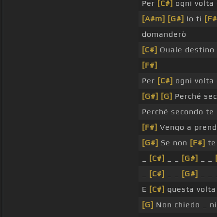
Per
[C#]
ogni volta
[A#m]
[G#]
Io ti
[F#
domanderò
[C#]
Quale destino
[F#]
Per
[C#]
ogni volta
[G#]
[G]
Perché sec
Perché secondo te
[F#]
Vengo a prend
[G#]
Se non
[F#]
te
_
[C#]
_ _
[G#]
_ _
_
[C#]
_ _
[G#]
_ _
E
[C#]
questa volt
[G]
Non chiedo _ n