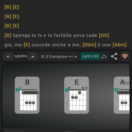
[B]
[E]
[B]
[E]
[B]
[E]
[B]
Spengo la tv e la farfalla pesa cade
[Gb]
giù, ma
[E]
succede anche a me,
[Ebm]
è uno
[Abm]
dei miei
[B]
limiti
Lyrics
On
145
BPM
giù, se ci penso
[Abm]
miga ai brividi, me
[Dbm]
lo
dicevi anche tu, dicevi
[B]
tu
B
E
A
b
2
1
4
1
1
1
1
1
1
1
1
2
3
2
3
4
2
3