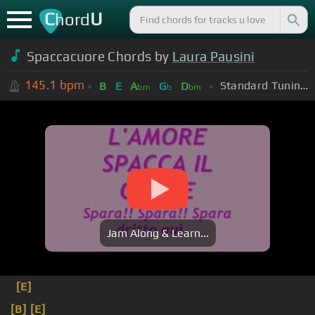
C
U
hord
Spaccacuore Chords by
Laura Pausini
145.1
bpm
Standard Tuning (EADGBE)
B
E
A
G
D
bm
b
bm
Jam Along & Learn...
[E]
[B]
[E]