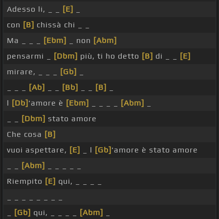
Adesso li, _ _
[E]
_
con
[B]
chissà chi _ _
Ma _ _ _
[Ebm]
_ non
[Abm]
pensarmi _
[Dbm]
più, ti ho detto
[B]
di _ _
[E]
mirare, _ _ _
[Gb]
_
_ _ _
[Ab]
_ _
[Bb]
_ _
[B]
_
l
[Db]
'amore è
[Ebm]
_ _ _ _
[Abm]
_
_ _
[Dbm]
stato amore
Che cosa
[B]
vuoi aspettare,
[E]
_ l
[Gb]
'amore è stato amore
_ _
[Abm]
_ _ _ _ _
Riempito
[E]
qui, _ _ _ _
_ _ _ _ _ _ _ _
_
[Gb]
qui, _ _ _ _
[Abm]
_