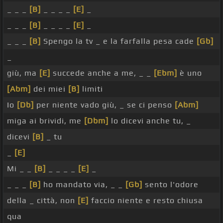
_ _ _
[B]
_ _ _ _
[E]
_
_ _ _
[B]
_ _ _ _
[E]
_
_ _ _
[B]
Spengo la tv _ e la farfalla pesa cade
[Gb]
_
giù, ma
[E]
succede anche a me, _ _
[Ebm]
è uno
[Abm]
dei miei
[B]
limiti
Io
[Db]
per niente vado giù, _ se ci penso
[Abm]
miga ai brividi, me
[Dbm]
lo dicevi anche tu, _
dicevi
[B]
_ tu
_
[E]
Mi _ _
[B]
_ _ _ _
[E]
_
_ _ _
[B]
ho mandato via, _ _
[Gb]
sento l'odore
della _ città, non
[E]
faccio niente e resto chiusa
qua