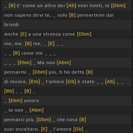
_
[B]
E' come un altro dei
[Ab]
miei limiti, io
[Dbm]
non sapevo dirvi te, _ solo
[B]
pensartemi dai
brividi
Anche
[E]
a una stronza come
[Dbm]
me, me,
[B]
me, _
[E]
_ _
_ _
[B]
come me _ _ _
_ _ _
[Ebm]
_ Ma non
[Abm]
pensarmi _
[Dbm]
più, ti ho detto
[B]
di mirare,
[Em]
_ l'amore
[Gb]
è stato _ _
[Ab]
_ _
[Bb]
_ _
[B]
_
_
[Ebm]
amore
_ Io non _
[Abm]
pensarci più,
[Dbm]
_ che cosa
[B]
vuoi ascoltare,
[E]
_ l'amore
[Gb]
_