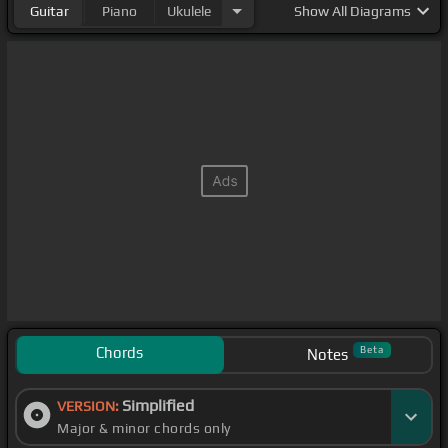
Guitar
Piano
Ukulele
Show
All Diagrams
Chords
Beta
Notes
Simplified
VERSION:
Major & minor chords only