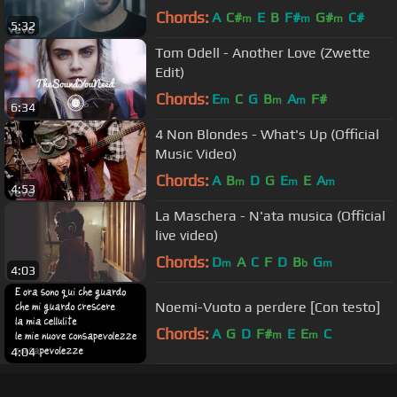
Chords:
A
C#
E
B
F#
G#
C#
m
m
m
5:32
Tom Odell - Another Love (Zwette
Edit)
Chords:
E
C
G
B
A
F#
m
m
m
6:34
4 Non Blondes - What's Up (Official
Music Video)
Chords:
A
B
D
G
E
E
A
m
m
m
4:53
La Maschera - N'ata musica (Official
live video)
Chords:
D
A
C
F
D
B
G
m
b
m
4:03
Noemi-Vuoto a perdere [Con testo]
Chords:
A
G
D
F#
E
E
C
m
m
4:04