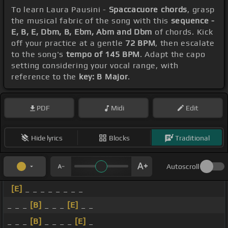
To learn Laura Pausini -
Spaccacuore chords
, grasp
the musical fabric of the song with this
sequence -
E, B, E, Dbm, B, Ebm, Abm and Dbm
of chords. Kick
off your practice at a gentle
72 BPM
, then escalate
to the song's
tempo of 145 BPM
. Adapt the capo
setting considering your vocal range, with
reference to the
key: B Major
.
PDF
Midi
Edit
Hide lyrics
Blocks
Traditional
Autoscroll
[E]
_ _ _ _ _ _ _ _
_ _ _
[B]
_ _ _
[E]
_ _
_ _ _
[B]
_ _ _ _
[E]
_