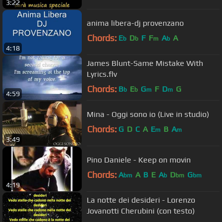
3:22
anima libera-dj provenzano
Chords:
E
D
F
F
A
A
b
b
m
b
4:18
James Blunt-Same Mistake With
Lyrics.flv
Chords:
B
E
G
F
D
G
b
b
m
m
4:59
Mina - Oggi sono io (Live in studio)
Chords:
G
D
C
A
E
B
A
m
m
3:49
Pino Daniele - Keep on movin
Chords:
A
A
B
E
A
D
G
bm
b
bm
bm
4:19
La notte dei desideri - Lorenzo
Jovanotti Cherubini (con testo)