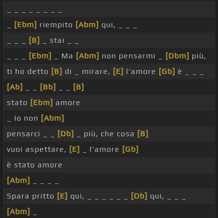
_ _ _ _ _ _ _ _
_
[Ebm]
riempito
[Abm]
qui, _ _ _
_ _ _
[B]
_ stai _ _
_ _ _
[Ebm]
_ Ma
[Abm]
non pensarmi _
[Dbm]
più,
ti ho detto
[B]
di _ mirare,
[E]
l'amore
[Gb]
è _ _ _
[Ab]
_ _
[Bb]
_ _
[B]
stato
[Ebm]
amore
_ Io non
[Abm]
pensarci _ _
[Db]
_ più, che cosa
[B]
vuoi aspettare,
[E]
_ l'amore
[Gb]
è stato amore
[Abm]
_ _ _ _
Spara pritto
[E]
qui, _ _ _ _ _ _
[Db]
qui, _ _ _
[Abm]
_