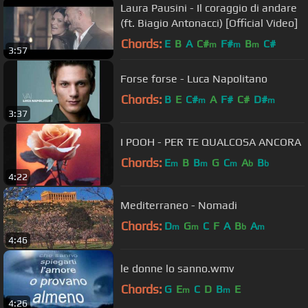
Laura Pausini - Il coraggio di andare
(ft. Biagio Antonacci) [Official Video]
Chords:
E
B
A
C#
F#
B
C#
m
m
m
3:57
Forse forse - Luca Napolitano
Chords:
B
E
C#
A
F#
C#
D#
m
m
3:37
I POOH - PER TE QUALCOSA ANCORA
Chords:
E
B
B
G
C
A
B
m
m
m
b
b
4:22
Mediterraneo - Nomadi
Chords:
D
G
C
F
A
B
A
m
m
b
m
4:46
le donne lo sanno.wmv
Chords:
G
E
C
D
B
E
m
m
4:26