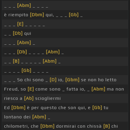
_ _ _
[Abm]
_ _ _ _
è riempito
[Dbm]
qui, _ _ _
[Gb]
_
_ _ _
[E]
_ _ _ _ _
_ _
[Db]
qui
_ _ _
[Abm]
_
_ _ _
[Db]
_ _ _ _
[Abm]
_
_ _
[B]
_ _ _ _ _
[Abm]
_
_ _ _ _
[Gb]
_ _ _ _
_ _ _ So chi sono _
[D]
io,
[Gbm]
se non ho letto
Freud, so
[E]
come sono _ fatta io, _
[Abm]
ma non
riesco a
[Ab]
sciogliermi
Ed
[Dbm]
è per questo che son qui, e
[Gb]
tu
lontano dei
[Abm]
_
chilometri, che
[Dbm]
dormirai con chissà
[B]
chi