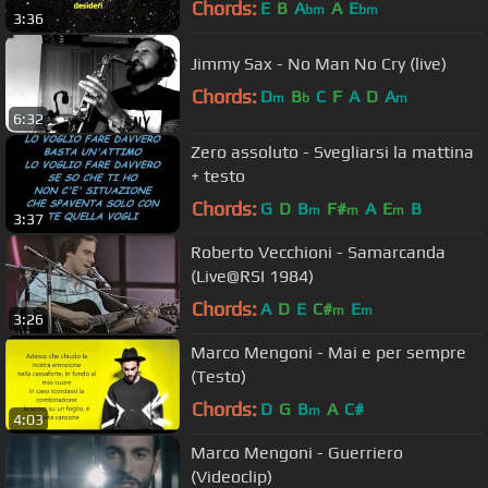
Chords:
E
B
A
A
E
bm
bm
3:36
Jimmy Sax - No Man No Cry (live)
Chords:
D
B
C
F
A
D
A
m
b
m
6:32
Zero assoluto - Svegliarsi la mattina
+ testo
Chords:
G
D
B
F#
A
E
B
m
m
m
3:37
Roberto Vecchioni - Samarcanda
(Live@RSI 1984)
Chords:
A
D
E
C#
E
m
m
3:26
Marco Mengoni - Mai e per sempre
(Testo)
Chords:
D
G
B
A
C#
m
4:03
Marco Mengoni - Guerriero
(Videoclip)