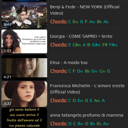
Benji & Fede - NEW YORK (Official
Video)
Chords:
C
E
G
F
A
B
A
m
m
b
b
3:44
Giorgia - COME SAPREI + testo
Chords:
E
C#
A
B
G#
F#
F#
m
m
m
5:01
Elisa - A modo tuo
Chords:
C
F
D
B
G
C
G
m
b
m
m
4:21
Francesca Michielin - L'amore esiste
(Official Video)
Chords:
C
D
E
G
E
A
A
m
m
3:37
anna tatangelo profumo di mamma
Chords:
G
C
B
D
B
E
A
m
b
b
m