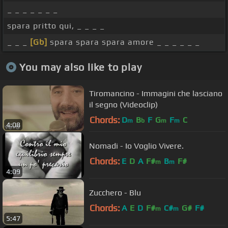
_ _ _ _ _ _ _
spara pritto qui, _ _ _ _
_ _ _
[Gb]
spara spara spara amore _ _ _ _ _ _
You may also like to play
Tiromancino - Immagini che lasciano
il segno (Videoclip)
Chords:
D
B
F
G
F
C
m
b
m
m
4:08
Nomadi - Io Voglio Vivere.
Chords:
E
D
A
F#
B
F#
m
m
4:09
Zucchero - Blu
Chords:
A
E
D
F#
C#
G#
F#
m
m
5:47