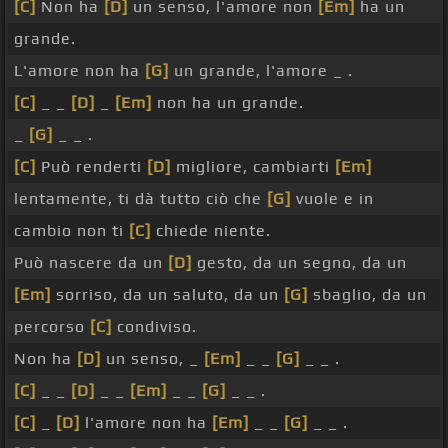
[C]
Non ha
[D]
un senso, l'amore non
[Em]
ha un
grande.
L'amore non ha
[G]
un grande, l'amore _ .
[C]
_ _
[D]
_
[Em]
non ha un grande.
_
[G]
_ _ .
[C]
Può renderti
[D]
migliore, cambiarti
[Em]
lentamente, ti dà tutto ciò che
[G]
vuole e in
cambio non ti
[C]
chiede niente.
Può nascere da un
[D]
gesto, da un segno, da un
[Em]
sorriso, da un saluto, da un
[G]
sbaglio, da un
percorso
[C]
condiviso.
Non ha
[D]
un senso, _
[Em]
_ _
[G]
_ _ .
[C]
_ _
[D]
_ _
[Em]
_ _
[G]
_ _ .
[C]
_
[D]
l'amore non ha
[Em]
_ _
[G]
_ _ .