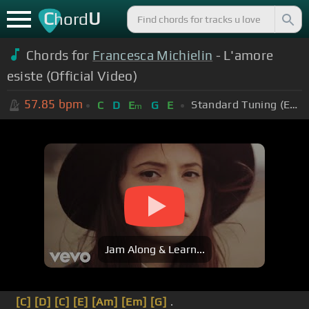
C
U
hord
Chords for
Francesca Michielin
- L'amore
esiste (Official Video)
57.85
bpm
Standard Tuning (EADGBE)
C
D
E
G
E
m
Jam Along & Learn...
[C]
[D]
[C]
[E]
[Am]
[Em]
[G]
.