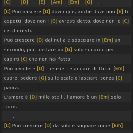
[C]
_ _
[D]
_ _
[E]
_
[Am]
_
[Em]
_
[G]
_ .
[C]
Può nascere
[D]
dovunque, anche dove non
[E]
ti
aspetti, dove non l
[G]
'avresti detto, dove non lo
[C]
cercheresti.
Può crescere
[D]
dal nulla e sbocciare in
[Em]
un
secondo, può bastare un
[G]
solo sguardo per
capirti
[C]
che non hai fatto.
Può invadere
[D]
i pensieri e andare dritto al
[Em]
cuore, sederti
[G]
sulle scale e lasciarti senza
[C]
paura.
L'amore è
[D]
mille stelli, l'amore è un
[Em]
solo
fiore.
_ _ .
[C]
Può crescere
[D]
da solo e sognare come
[Em]