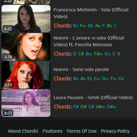
3:20
Francesca Michielin - Sola (Official
Video)
Chords:
E
F
D
A
F
B
C
b
m
b
b
b
4:20
Noemi - L'amore si odia (Official
Video) ft. Fiorella Mannoia
Chords:
D
C#
B
F#
E
C
B
m
m
m
3:18
Noemi - Sono solo parole
Chords:
B
A
E
C
G
F
D
b
b
b
m
m
m
b
3:29
Laura Pausini - Simili (Official Video)
Chords:
F#
G#
C#
A#
D#
m
m
3:37
About ChordU
Features
Terms Of Use
Privacy Policy