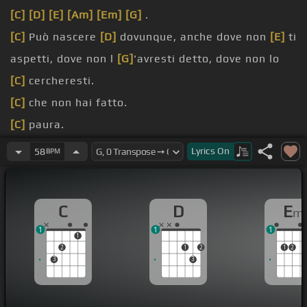
[C]
[D]
[E]
[Am]
[Em]
[G]
.
[C]
Può nascere
[D]
dovunque, anche dove non
[E]
ti
aspetti, dove non l
[G]
'avresti detto, dove non lo
[C]
cercheresti.
[C]
che non hai fatto.
[C]
paura.
[C]
Può crescere
[D]
da solo e sognare come
[Em]
Lyrics
On
58
BPM
niente, perché nulla lo
[G]
trattiene o lo lega a te
[C]
per sempre.
C
D
E
m
[C]
alle qualche.
1
1
1
[C]
batte
[D]
i denti, l'olore non
[Em]
ha un
[G]
.
1
2
1
2
1
2
3
3