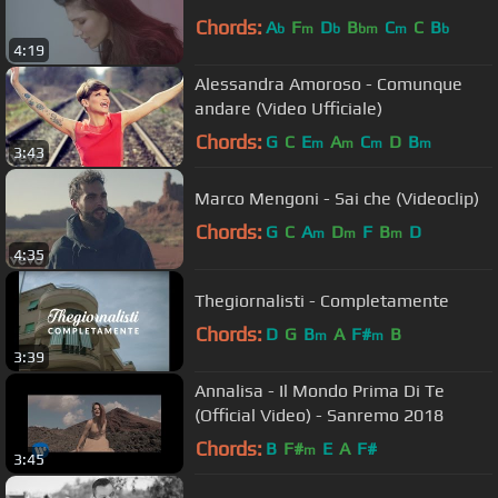
Chords:
A
F
D
B
C
C
B
b
m
b
bm
m
b
4:19
Alessandra Amoroso - Comunque
andare (Video Ufficiale)
Chords:
G
C
E
A
C
D
B
m
m
m
m
3:43
Marco Mengoni - Sai che (Videoclip)
Chords:
G
C
A
D
F
B
D
m
m
m
4:35
Thegiornalisti - Completamente
Chords:
D
G
B
A
F#
B
m
m
3:39
Annalisa - Il Mondo Prima Di Te
(Official Video) - Sanremo 2018
Chords:
B
F#
E
A
F#
m
3:45