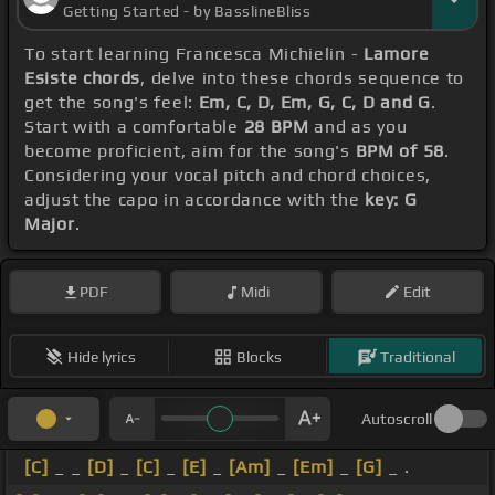
Getting Started - by BasslineBliss
To start learning Francesca Michielin -
Lamore
Esiste chords
, delve into these chords sequence to
get the song's feel:
Em, C, D, Em, G, C, D and G
.
Start with a comfortable
28 BPM
and as you
become proficient, aim for the song's
BPM of 58
.
Considering your vocal pitch and chord choices,
adjust the capo in accordance with the
key: G
Major
.
PDF
Midi
Edit
Hide lyrics
Blocks
Traditional
Autoscroll
[C]
_ _
[D]
_
[C]
_
[E]
_
[Am]
_
[Em]
_
[G]
_ .