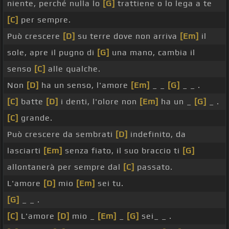
niente, perché nulla lo
[G]
trattiene o lo lega a te
[C]
per sempre.
Può crescere
[D]
su terre dove non arriva
[Em]
il
sole, apre il pugno di
[G]
una mano, cambia il
senso
[C]
alle qualche.
Non
[D]
ha un senso, l'amore
[Em]
_ _
[G]
_ _ .
[C]
batte
[D]
i denti, l'olore non
[Em]
ha un _
[G]
_ .
[C]
grande.
Può crescere da sembrati
[D]
indefinito, da
lasciarti
[Em]
senza fiato, il suo braccio ti
[G]
allontanerà per sempre dal
[C]
passato.
L'amore
[D]
mio
[Em]
sei tu.
[G]
_ _ .
[C]
L'amore
[D]
mio _
[Em]
_
[G]
sei_ _ .