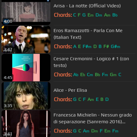
Arisa - La notte (Official Video)
Chords:
C
F
G
E
D
A
B
m
m
m
b
4:00
Eros Ramazzotti - Parla Con Me
(Italian Text)
Chords:
A
E
F#
D
B
F#
G#
m
m
3:47
Cesare Cremonini - Logico # 1 (con
testo)
Chords:
A
E
C
B
F
G
C
b
b
m
b
m
m
4:45
Alice - Per Elisa
Chords:
G
C
F
A
E
B
D
m
3:35
Francesca Michielin - Nessun grado
di separazione (Sanremo 2016)
(Official Video)
Chords:
G
C
A
D
F
E
F
m
m
m
m
3:41