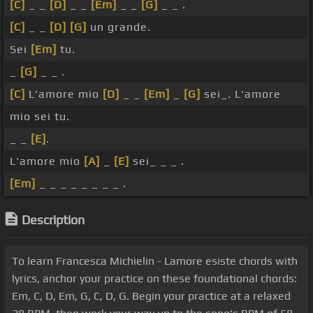
[C]
_ _
[D]
_ _
[Em]
_ _
[G]
_ _ .
[C]
_ _
[D]
[G]
un grande.
Sei
[Em]
tu.
_
[G]
_ _ .
[C]
L'amore mio
[D]
_ _
[Em]
_
[G]
sei_. L'amore
mio sei tu.
_ _
[E]
.
L'amore mio
[A]
_
[E]
sei_ _ _ .
[Em]
_ _ _ _ _ _ _ _ .
Description
To learn Francesca Michielin - Lamore esiste chords with
lyrics, anchor your practice on these foundational chords:
Em, C, D, Em, G, C, D, G. Begin your practice at a relaxed