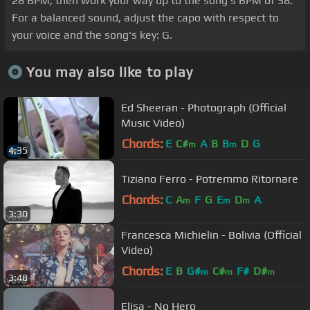
28 BPM, then work your way up to the song's BPM of 58.
For a balanced sound, adjust the capo with respect to
your voice and the song's key: G.
You may also like to play
Ed Sheeran - Photograph (Official
Music Video)
Chords:
E
C#
A
B
B
D
G
m
m
4:35
Tiziano Ferro - Potremmo Ritornare
Chords:
C
A
F
G
E
D
A
m
m
m
3:30
Francesca Michielin - Bolivia (Official
Video)
Chords:
E
B
G#
C#
F#
D#
m
m
m
3:48
Elisa - No Hero