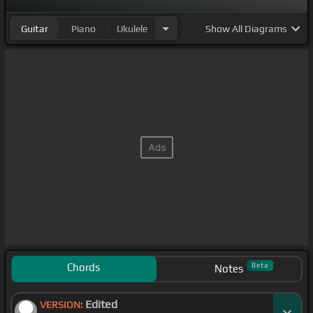
Guitar
Piano
Ukulele
Show
All Diagrams
Chords
Beta
Notes
Edited
VERSION: