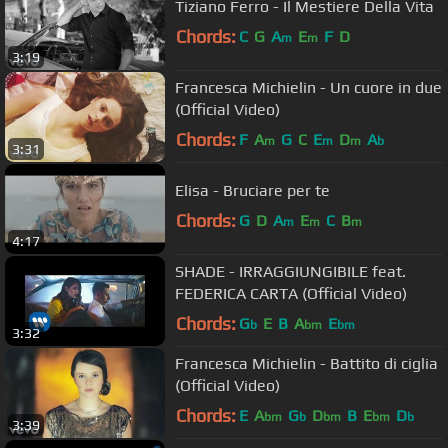
Tiziano Ferro - Il Mestiere Della Vita
Chords:
C
G
A
E
F
D
m
m
3:19
Francesca Michielin - Un cuore in due
(Official Video)
Chords:
F
A
G
C
E
D
A
m
m
m
b
3:31
Elisa - Bruciare per te
Chords:
G
D
A
E
C
B
m
m
m
4:17
SHADE - IRRAGGIUNGIBILE feat.
FEDERICA CARTA (Official Video)
Chords:
G
E
B
A
E
b
bm
bm
3:32
Francesca Michielin - Battito di ciglia
(Official Video)
Chords:
E
A
G
D
B
E
D
bm
b
bm
bm
b
3:39