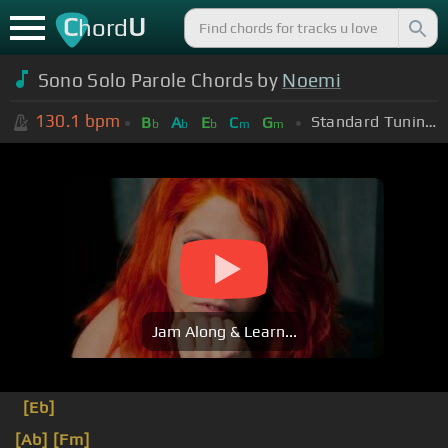
C
U
hord
Sono Solo Parole Chords by
Noemi
130.1
bpm
Standard Tuning (EADGBE)
B
A
E
C
G
b
b
b
m
m
Jam Along & Learn...
[Eb]
[Ab]
[Fm]