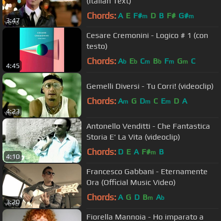
(Italian Text)
Chords:
A
E
F#
D
B
F#
G#
m
m
3:47
Cesare Cremonini - Logico # 1 (con
testo)
Chords:
A
E
C
B
F
G
C
b
b
m
b
m
m
4:45
Gemelli Diversi - Tu Corri! (videoclip)
Chords:
A
G
D
C
E
D
A
m
m
m
4:23
Antonello Venditti - Che Fantastica
Storia E' La Vita (videoclip)
Chords:
D
E
A
F#
B
m
4:10
Francesco Gabbani - Eternamente
Ora (Official Music Video)
Chords:
A
G
D
B
A
m
b
3:20
Fiorella Mannoia - Ho imparato a