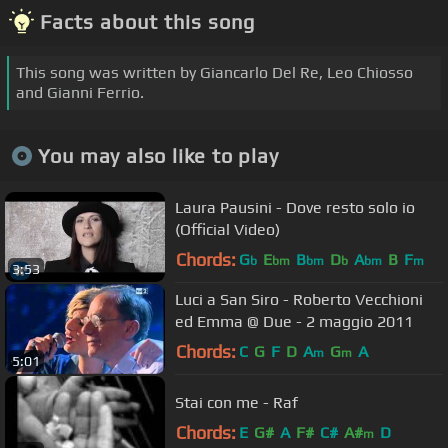
Facts about this song
This song was written by Giancarlo Del Re, Leo Chiosso
and Gianni Ferrio.
You may also like to play
Laura Pausini - Dove resto solo io
(Official Video)
Chords:
G
E
B
D
A
B
F
b
bm
bm
b
bm
m
3:53
Luci a San Siro - Roberto Vecchioni
ed Emma @ Due - 2 maggio 2011
Chords:
C
G
F
D
A
G
A
m
m
5:01
Stai con me - Raf
Chords:
E
G#
A
F#
C#
A#
D
m