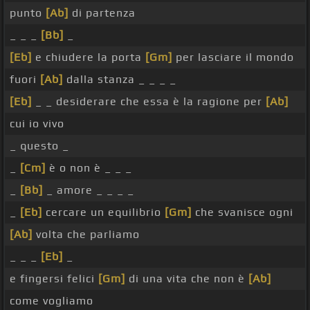
punto
[Ab]
di partenza
_ _ _
[Bb]
_
[Eb]
e chiudere la porta
[Gm]
per lasciare il mondo
fuori
[Ab]
dalla stanza _ _ _ _
[Eb]
_ _ desiderare che essa è la ragione per
[Ab]
cui io vivo
_ questo _
_
[Cm]
è o non è _ _ _
_
[Bb]
_ amore _ _ _ _
_
[Eb]
cercare un equilibrio
[Gm]
che svanisce ogni
[Ab]
volta che parliamo
_ _ _
[Eb]
_
e fingersi felici
[Gm]
di una vita che non è
[Ab]
come vogliamo