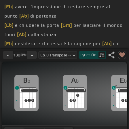
[Eb]
avere l'impressione di restare sempre al
punto
[Ab]
di partenza
[Eb]
e chiudere la porta
[Gm]
per lasciare il mondo
fuori
[Ab]
dalla stanza
[Eb]
desiderare che essa è la ragione per
[Ab]
cui
io vivo
Lyrics
On
130
BPM
[Cm]
è o non è
[Bb]
amore
B
A
E
b
b
b
[Eb]
cercare un equilibrio
[Gm]
che svanisce ogni
1
4
6
[Ab]
volta che parliamo
1
1
1
1
1
1
1
1
1
1
1
2
2
3
4
3
4
2
3