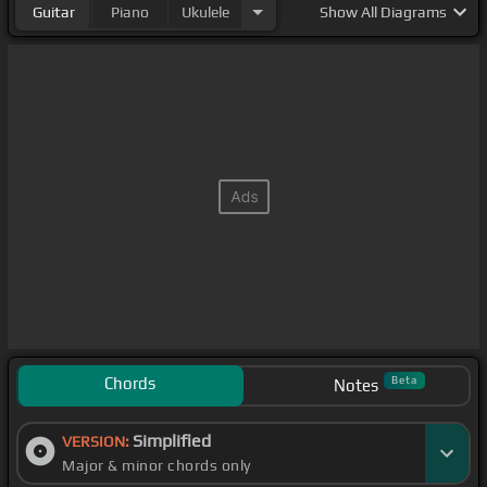
Guitar
Piano
Ukulele
Show
All Diagrams
Chords
Beta
Notes
Simplified
VERSION:
Major & minor chords only