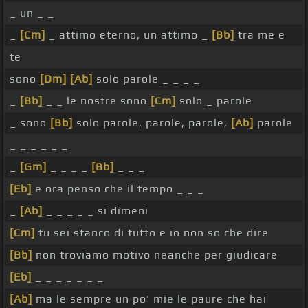
_ un _ _
_
[Cm]
_ attimo eterno, un attimo _
[Bb]
tra me e
te
sono
[Dm]
[Ab]
solo parole _ _ _ _
_
[Bb]
_ _ le nostre sono
[Cm]
solo _ parole
_ sono
[Bb]
solo parole, parole, parole,
[Ab]
parole
_ _ _ _ _ _
_
[Gm]
_ _ _ _
[Bb]
_ _ _
[Eb]
e ora penso che il tempo _ _ _
_
[Ab]
_ _ _ _ _ si dimeni
[Cm]
tu sei stanco di tutto e io non so che dire
[Bb]
non troviamo motivo neanche per giudicare
[Eb]
_ _ _ _ _ _ _
[Ab]
ma le sempre un po' mie le paure che hai