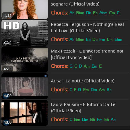
sognare (Official Video)
Chords:
A
B
D
E
A
C
C
b
bm
b
b
bm
m
4:11
Rebecca Ferguson - Nothing's Real
but Love (Official Video)
Chords:
A
B
E
D
F
C
E
b
bm
b
b
m
m
bm
2:54
Max Pezzali - L'universo tranne noi
[Official Lyric Video]
Chords:
G
C
D
A
E
E
m
m
4:23
Arisa - La notte (Official Video)
Chords:
C
F
G
E
D
A
B
m
m
m
b
4:00
Laura Pausini - E Ritorno Da Te
(Official Video)
Chords:
C
G
D
B
F
E
A
m
m
b
m
b
b
4:00