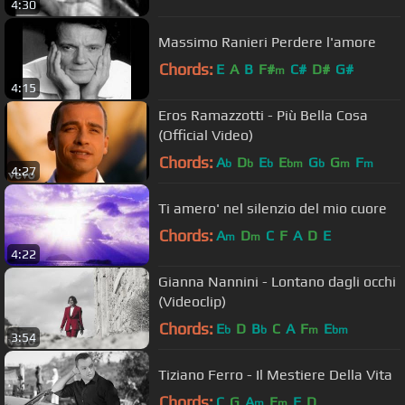
4:30
Massimo Ranieri Perdere l'amore
Chords:
E
A
B
F#
C#
D#
G#
m
4:15
Eros Ramazzotti - Più Bella Cosa
(Official Video)
Chords:
A
D
E
E
G
G
F
b
b
b
bm
b
m
m
4:27
Ti amero' nel silenzio del mio cuore
Chords:
A
D
C
F
A
D
E
m
m
4:22
Gianna Nannini - Lontano dagli occhi
(Videoclip)
Chords:
E
D
B
C
A
F
E
b
b
m
bm
3:54
Tiziano Ferro - Il Mestiere Della Vita
Chords:
C
G
A
E
F
D
m
m