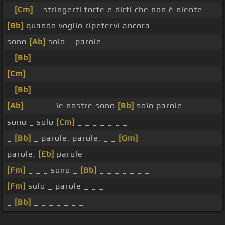
_
[Cm]
_ stringerti forte e dirti che non è niente
[Bb]
quando voglio ripetervi ancora
sono
[Ab]
solo _ parole _ _ _
_
[Bb]
_ _ _ _ _ _ _
[Cm]
_ _ _ _ _ _ _ _
_
[Bb]
_ _ _ _ _ _ _
[Ab]
_ _ _ _ le nostre sono
[Bb]
solo parole
sono _ solo
[Cm]
_ _ _ _ _ _ _
_
[Bb]
_ parole, parole, _ _
[Gm]
parole,
[Eb]
parole
[Fm]
_ _ _ sono _
[Bb]
_ _ _ _ _ _ _
[Fm]
solo _ parole _ _ _
_
[Bb]
_ _ _ _ _ _ _