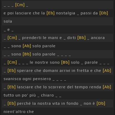
_ _ _
[Cm]
_
e poi lasciare che la
[Eb]
nostalgia _ passi da
[Db]
sola
_ e _
_
[Cm]
_ prenderti le mani e _ dirti
[Bb]
_ ancora
_ _ sono
[Ab]
solo parole
_ _ sono
[Bb]
solo parole _ _ _ _
_
[Cm]
_ _ _ le nostre sono
[Bb]
solo _ parole _ _ _
_
[Eb]
sperare che domani arrivi in fretta e che
[Ab]
svanisco ogni pensiero _ _ _ _
_
[Eb]
lasciare che lo scorrere del tempo renda
[Ab]
tutto un po' più _ chiaro _ _
_
[Eb]
perché la nostra vita in fondo _ non è
[Db]
nient'altro che