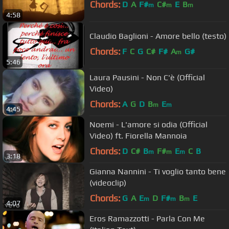
Chords:
D
A
F#
C#
E
B
m
m
m
4:58
Claudio Baglioni - Amore bello (testo)
Chords:
F
C
G
C#
F#
A
G#
m
5:46
Laura Pausini - Non C'è (Official
Video)
Chords:
A
G
D
B
E
m
m
4:45
Noemi - L'amore si odia (Official
Video) ft. Fiorella Mannoia
Chords:
D
C#
B
F#
E
C
B
m
m
m
3:18
Gianna Nannini - Ti voglio tanto bene
(videoclip)
Chords:
G
A
E
D
F#
B
E
m
m
m
4:07
Eros Ramazzotti - Parla Con Me