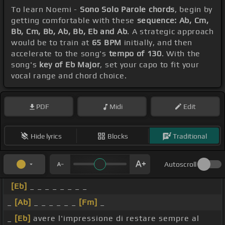
To learn Noemi -
Sono Solo Parole chords
, begin by
getting comfortable with these
sequence: Ab, Cm,
Bb, Cm, Bb, Ab, Bb, Eb and Ab
. A strategic approach
would be to train at
65 BPM
initially, and then
accelerate to the song's
tempo of 130
. With the
song's
key of Eb Major
, set your capo to fit your
vocal range and chord choice.
PDF
Midi
Edit
Hide lyrics
Blocks
Traditional
Autoscroll
[Eb]
_ _ _ _ _ _ _ _
_
[Ab]
_ _ _ _ _ _
[Fm]
_
_
[Eb]
avere l'impressione di restare sempre al