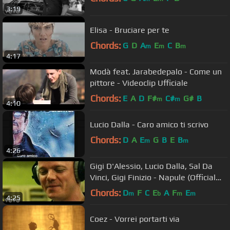
3:19
Elisa - Bruciare per te
Chords:
G
D
A
E
C
B
m
m
m
4:17
Modà feat. Jarabedepalo - Come un
pittore - Videoclip Ufficiale
Chords:
E
A
D
F#
C#
G#
B
m
m
4:10
Lucio Dalla - Caro amico ti scrivo
Chords:
D
A
E
G
B
E
B
m
m
4:26
Gigi D'Alessio, Lucio Dalla, Sal Da
Vinci, Gigi Finizio - Napule (Official
Video)
Chords:
D
F
C
E
A
F
E
m
b
m
m
4:25
Coez - Vorrei portarti via