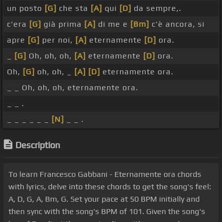
un posto
[G]
che sta
[A]
qui
[D]
da sempre,.
c'era
[G]
già prima
[A]
di me e
[Bm]
c'è ancora, si
apre
[G]
per noi,
[A]
eternamente
[D]
ora.
_
[G]
Oh, oh, oh,
[A]
eternamente
[D]
ora.
Oh,
[G]
oh, oh, _
[A]
[D]
eternamente ora.
_ _ Oh, oh, oh, eternamente ora.
_ _ .
_ _ _ _ _ _
[N]
_ _ .
Description
To learn Francesco Gabbani - Eternamente ora chords
with lyrics, delve into these chords to get the song's feel:
A, D, G, A, Bm, G. Set your pace at 50 BPM initially and
then sync with the song's BPM of 101. Given the song's