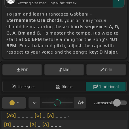
Getting Started - by VibeVertex
To jam and learn Francesco Gabbani -
Eternamente Ora chords
, your primary focus
should be mastering these
chords sequence: A, D,
G, A, Bm and G
. To master the tempo, it's wise to
start at
50 BPM
before aiming for the song's
101
BPM
. For a balanced pitch, adjust the capo with
respect to your voice and the song's
key: D Major
.
PDF
Midi
Edit
Hide lyrics
Blocks
Traditional
Autoscroll
[Ab]
_ _ _ _
[G]
_
[A]
_ _ _ .
[D]
_ _ _ _
[G]
_
[A]
_ _ _ .