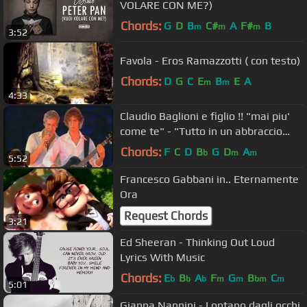
VOLARE CON ME?)
Chords:
G
D
B
C#
A
F#
B
m
m
m
3:52
Favola - Eros Ramazzotti ( con testo)
Chords:
D
G
C
E
B
E
A
m
m
4:33
Claudio Baglioni e figlio !! "mai piu'
come te" - "Tutto in un abbraccio
live"
Chords:
F
C
D
B
G
D
A
b
m
m
5:52
Francesco Gabbani in.. Eternamente
Ora
Request Chords
3:21
Ed Sheeran - Thinking Out Loud
Lyrics With Music
Chords:
E
B
A
F
G
B
C
b
b
b
m
m
bm
m
5:01
Gianna Nannini - Lontano dagli occhi