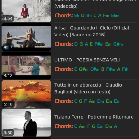
(Videoclip)
Chords:
E
D
B
C
A
F
E
b
b
m
bm
3:54
Arisa - Guardando il Cielo (Official
Video) [Sanremo 2016]
Chords:
D
G
A
E
F#
E
G#
m
m
m
4:17
ULTIMO - POESIA SENZA VELI
Chords:
E
G#
C#
B
F#
A
F#
m
m
m
4:12
Tutto in un abbraccio - Claudio
Baglioni (video con testo)
Chords:
C
G
F
A
D
E
E
m
m
m
b
5:18
Tiziano Ferro - Potremmo Ritornare
Chords:
C
A
F
G
E
D
A
m
m
m
3:30