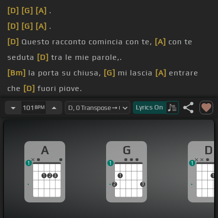
[D]
[G]
[A]
.
[D]
[G]
[A]
.
[D]
Questo racconto comincia con te,
[A]
con te
seduta
[D]
tra le mie parole,.
[Bm]
la porta su chiusa,
[G]
mi lascia
[A]
entrare
che
[D]
fuori piove.
[D]
da un'altra distanza,
[G]
tra
[A]
i giorni all
Lyrics
On
101
BPM
[D]
'angolo e quelli
[G]
migliori,.
[Bm]
cos'è la pazienza
[G]
e gli occhi
[A]
[D]
A
G
D
imparano le stagioni.
1
1
1
per te, un posto
[G]
che
[A]
sta qui
[D]
da sempre,.
1
2
3
1
1
2
3