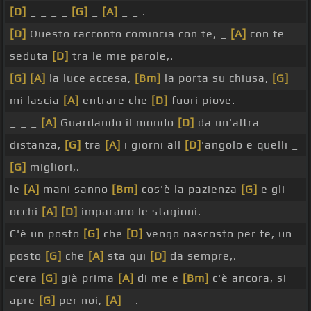
[D]
_ _ _ _
[G]
_
[A]
_ _ .
[D]
Questo racconto comincia con te, _
[A]
con te
seduta
[D]
tra le mie parole,.
[G]
[A]
la luce accesa,
[Bm]
la porta su chiusa,
[G]
mi lascia
[A]
entrare che
[D]
fuori piove.
_ _ _
[A]
Guardando il mondo
[D]
da un'altra
distanza,
[G]
tra
[A]
i giorni all
[D]
'angolo e quelli _
[G]
migliori,.
le
[A]
mani sanno
[Bm]
cos'è la pazienza
[G]
e gli
occhi
[A]
[D]
imparano le stagioni.
C'è un posto
[G]
che
[D]
vengo nascosto per te, un
posto
[G]
che
[A]
sta qui
[D]
da sempre,.
c'era
[G]
già prima
[A]
di me e
[Bm]
c'è ancora, si
apre
[G]
per noi,
[A]
_ .