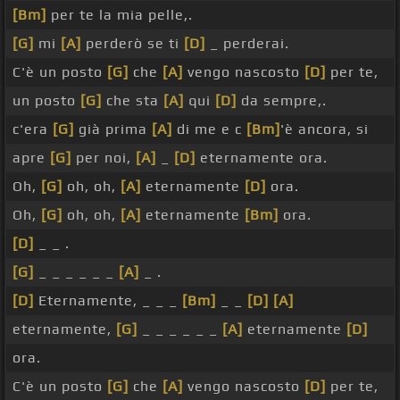
[Bm]
per te la mia pelle,.
[G]
mi
[A]
perderò se ti
[D]
_ perderai.
C'è un posto
[G]
che
[A]
vengo nascosto
[D]
per te,
un posto
[G]
che sta
[A]
qui
[D]
da sempre,.
c'era
[G]
già prima
[A]
di me e c
[Bm]
'è ancora, si
apre
[G]
per noi,
[A]
_
[D]
eternamente ora.
Oh,
[G]
oh, oh,
[A]
eternamente
[D]
ora.
Oh,
[G]
oh, oh,
[A]
eternamente
[Bm]
ora.
[D]
_ _ .
[G]
_ _ _ _ _ _
[A]
_ .
[D]
Eternamente, _ _ _
[Bm]
_ _
[D]
[A]
eternamente,
[G]
_ _ _ _ _ _
[A]
eternamente
[D]
ora.
C'è un posto
[G]
che
[A]
vengo nascosto
[D]
per te,