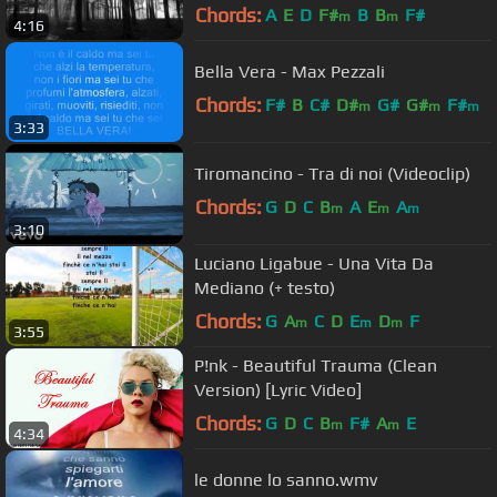
Chords:
A
E
D
F#
B
B
F#
m
m
4:16
Bella Vera - Max Pezzali
Chords:
F#
B
C#
D#
G#
G#
F#
m
m
m
3:33
Tiromancino - Tra di noi (Videoclip)
Chords:
G
D
C
B
A
E
A
m
m
m
3:10
Luciano Ligabue - Una Vita Da
Mediano (+ testo)
Chords:
G
A
C
D
E
D
F
m
m
m
3:55
P!nk - Beautiful Trauma (Clean
Version) [Lyric Video]
Chords:
G
D
C
B
F#
A
E
m
m
4:34
le donne lo sanno.wmv