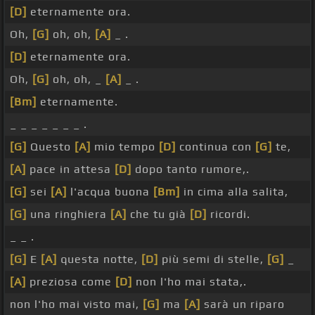
[D]
eternamente ora.
Oh,
[G]
oh, oh,
[A]
_ .
[D]
eternamente ora.
Oh,
[G]
oh, oh, _
[A]
_ .
[Bm]
eternamente.
_ _ _ _ _ _ _ .
[G]
Questo
[A]
mio tempo
[D]
continua con
[G]
te,
[A]
pace in attesa
[D]
dopo tanto rumore,.
[G]
sei
[A]
l'acqua buona
[Bm]
in cima alla salita,
[G]
una ringhiera
[A]
che tu già
[D]
ricordi.
_ _ .
[G]
E
[A]
questa notte,
[D]
più semi di stelle,
[G]
_
[A]
preziosa come
[D]
non l'ho mai stata,.
non l'ho mai visto mai,
[G]
ma
[A]
sarà un riparo