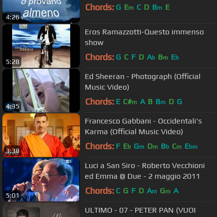
Chords:
G
E
C
D
B
E
m
m
4:26
Eros Ramazzotti-Questo immenso
show
Chords:
G
C
F
D
A
B
E
b
m
b
5:28
Ed Sheeran - Photograph (Official
Music Video)
Chords:
E
C#
A
B
B
D
G
m
m
4:35
Francesco Gabbani - Occidentali's
Karma (Official Music Video)
Chords:
F
E
G
D
B
C
E
b
m
m
b
m
bm
3:38
Luci a San Siro - Roberto Vecchioni
ed Emma @ Due - 2 maggio 2011
Chords:
C
G
F
D
A
G
A
m
m
5:01
ULTIMO - 07 - PETER PAN (VUOI