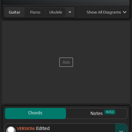
Guitar
Piano
Ukulele
Show
All Diagrams
Chords
Beta
Notes
Edited
VERSION: