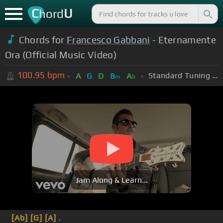
C
U
hord
Chords for
Francesco Gabbani
- Eternamente
Ora (Official Music Video)
100.95
bpm
Standard Tuning (EADGBE)
A
G
D
B
A
m
b
Jam Along & Learn...
[Ab]
[G]
[A]
.