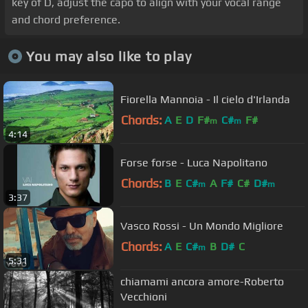
key of D, adjust the capo to align with your vocal range
and chord preference.
You may also like to play
Fiorella Mannoia - Il cielo d'Irlanda
Chords:
A
E
D
F#
C#
F#
m
m
4:14
Forse forse - Luca Napolitano
Chords:
B
E
C#
A
F#
C#
D#
m
m
3:37
Vasco Rossi - Un Mondo Migliore
Chords:
A
E
C#
B
D#
C
m
5:31
chiamami ancora amore-Roberto
Vecchioni