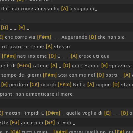
ché mai come adesso ho
[A]
bisogno di_
 _
_
[D]
_ _
[E]
_
E]
che corre via
[F#m]
_ _ Augurando
[D]
che non sia
 ritrovare in te me
[A]
stesso
o
[F#m]
nati insieme
[D]
E _ _
[A]
cresciuti qua
elli di
[F#m]
catene
[A]
_
[D]
uniti Hanno
[E]
spezzars
tempo dei giorni
[F#m]
Stai con me nel
[D]
posti _
[A]
v
i
[E]
perduto
[C#]
ricordi
[F#m]
Nella
[A]
rugine
[D]
stan
pianti non dimenticare il mare
E]
mattini limpidi E
[D#m]
_ quella voglia di
[E]
_ _
[B]
pa
ette
[F#]
ancora in
[G#]
brividi _
e in
[G#]
tutti i miei _
[A#m]
giorni Quelli no, di
[F#]
que