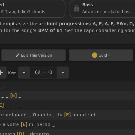
ed
Bass
s 6,7,aug,hdim7 chords
Advance chords for bass
uld emphasize these
chord progressions: A, E, A, E, F#m, D
m for the song's
BPM of 81
. Set the capo considering you
Edit
This Version
Gold
.
C#
+0
Key:
_ _
 _ _
[E]
_
E]
_ _ _ _
e nel male _ Quando _ tu
[E]
non ci sei
 a volte
[E]
mi perdo _
 questo
[D]
_ deserto _