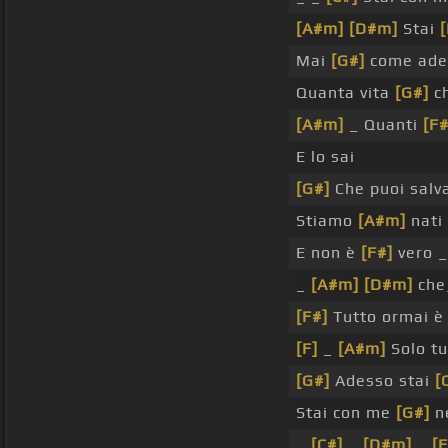
[A#m]
[D#m]
Stai
[
Mai
[G#]
come ad
Quanta vita
[G#]
ch
[A#m]
_ Quanti
[F#
E lo sai
[G#]
Che puoi salv
Stiamo
[A#m]
nati
E non è
[F#]
vero _
_
[A#m]
[D#m]
che
[F#]
Tutto ormai 
[F]
_
[A#m]
Solo tu
[G#]
Adesso stai
[
Stai con me
[G#]
ne
_
[C#]
_
[D#m]
_
[F