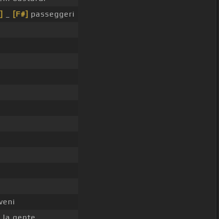
]
_
[F#]
passeggeri
veni
e la gente