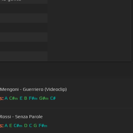
Mengoni - Guerriero (Videoclip)
s:
A
C#
E
B
F#
G#
C#
m
m
m
Rossi - Senza Parole
s:
A
E
C#
D
C
G
F#
m
m