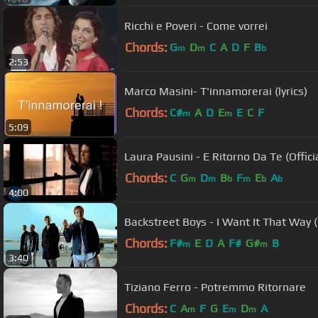
Ricchi e Poveri - Come vorrei
Chords:
G
D
C
A
D
F
B
m
m
b
2:53
Marco Masini- T'innamorerai (lyrics)
Chords:
C#
A
D
E
E
C
F
m
m
5:09
Laura Pausini - E Ritorno Da Te (Offici
Chords:
C
G
D
B
F
E
A
m
m
b
m
b
b
4:00
Backstreet Boys - I Want It That Way (
Chords:
F#
E
D
A
F#
G#
B
m
m
3:40
Tiziano Ferro - Potremmo Ritornare
Chords:
C
A
F
G
E
D
A
m
m
m