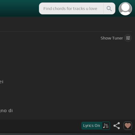
Show
Tuner
ei
no di
Lyrics
On