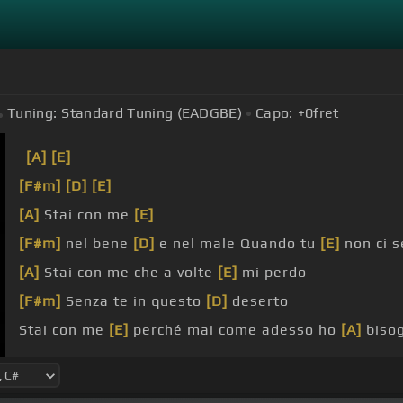
Tuning:
Standard Tuning (EADGBE)
Capo:
+0
fret
[A]
[E]
[F#m]
[D]
[E]
[A]
Stai con me
[E]
[F#m]
nel bene
[D]
e nel male Quando tu
[E]
non ci s
[A]
Stai con me che a volte
[E]
mi perdo
[F#m]
Senza te in questo
[D]
deserto
Stai con me
[E]
perché mai come adesso ho
[A]
bisog
[F#m]
[A]
[D]
[E]