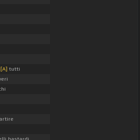
i
[A]
tutti
eri
chi
rtire
lli bastardi