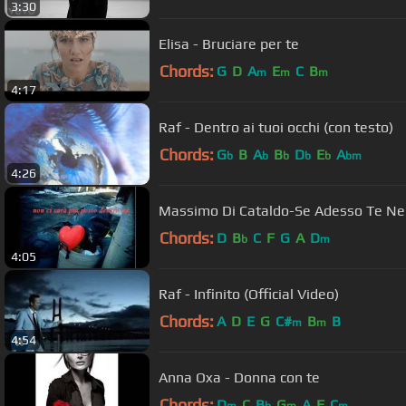
3:30
Elisa - Bruciare per te
Chords:
G
D
A
E
C
B
m
m
m
4:17
Raf - Dentro ai tuoi occhi (con testo)
Chords:
G
B
A
B
D
E
A
b
b
b
b
b
bm
4:26
Massimo Di Cataldo-Se Adesso Te Ne
Chords:
D
B
C
F
G
A
D
b
m
4:05
Raf - Infinito (Official Video)
Chords:
A
D
E
G
C#
B
B
m
m
4:54
Anna Oxa - Donna con te
Chords:
D
C
B
G
A
F
C