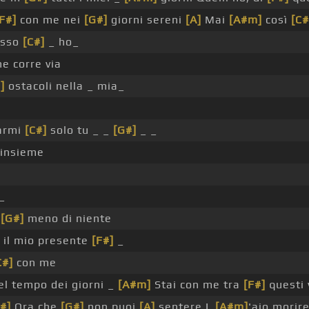
F#]
con me nei
[G#]
giorni sereni
[A]
Mai
[A#m]
così
[C#
esso
[C#]
_ ho_
e corre via
]
ostacoli nella _ mia_
armi
[C#]
solo tu _ _
[G#]
_ _
 insieme
_
è
[G#]
meno di niente
 il mio presente
[F#]
_
C#]
con me
l tempo dei giorni _
[A#m]
Stai con me tra
[F#]
questi 
#]
Ora che
[G#]
non puoi
[A]
sentere L
[A#m]
'aio morir