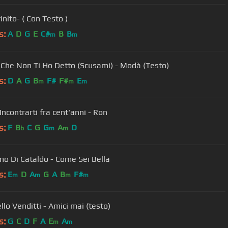
inito- ( Con Testo )
s:
A
D
G
E
C#
B
B
m
m
 Che Non Ti Ho Detto (Scusami) - Modà (Testo)
s:
D
A
G
B
F#
F#
E
m
m
m
Vorrei Incontrarti fra cent'anni - Ron
s:
F
B
C
G
G
A
D
b
m
m
o Di Cataldo - Come Sei Bella
s:
E
D
A
G
A
B
F#
m
m
m
m
lo Venditti - Amici mai (testo)
s:
G
C
D
F
A
E
A
m
m