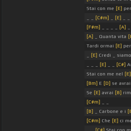
Stai con me
[E]
per
_ _
[C#m]
_
[E]
_ _
[F#m]
_ _ _ _
[A]
[A]
_ Quanta vita
[
Tardi ormai
[E]
per
_
[E]
Credi _ siam
_ _ _
[E]
_ _
[C#]
An
Stai con me nel
[E]
[Bm]
E
[D]
se avra
Se
[E]
avrai
[B]
rim
[C#m]
_ _
[B]
_ Carbone e i
[
[C#m]
Che
[E]
ci m
_ _
[C#]
Stai con m