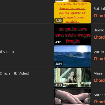
Raf-Inf
Chord
4:53
Quello
Chord
4:01
al Video)
Chord
3:54
Official HD Video)
Massim
Chord
4:13
Antonel
Chord