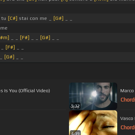
 tu
[C#]
stai con me _
[G#]
_ _
 me
D#m]
_ _
[F#]
_ _
[G#]
_ _
 _
[F#]
_ _
 _
[G#]
_ _
 Is You (Official Video)
Marco 
Chord
5:32
Vasco 
Chord
4:39