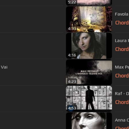
5:22
Favola
Chord
4:33
Laura 
Chord
4:16
 Vai
Max Pez
Chord
4:23
Raf - D
Chord
4:53
Anna O
Chord