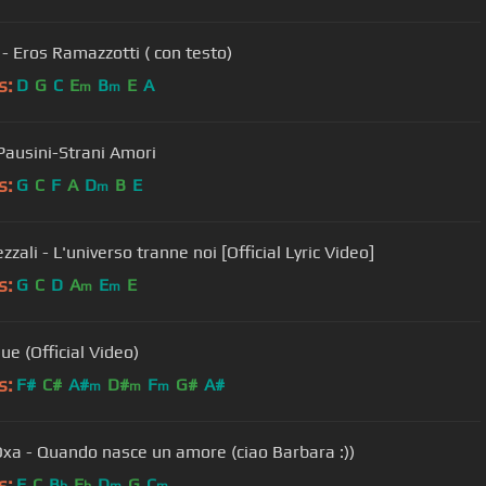
 - Eros Ramazzotti ( con testo)
s:
D
G
C
E
B
E
A
m
m
Pausini-Strani Amori
s:
G
C
F
A
D
B
E
m
zali - L'universo tranne noi [Official Lyric Video]
s:
G
C
D
A
E
E
m
m
ue (Official Video)
s:
F#
C#
A#
D#
F
G#
A#
m
m
m
xa - Quando nasce un amore (ciao Barbara :))
s:
F
C
B
E
D
G
C