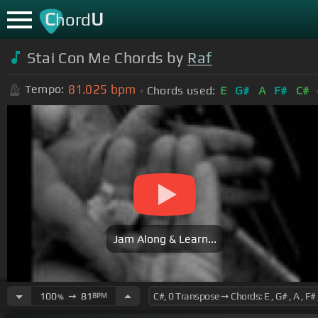
C
U
hord
Stai Con Me Chords by
Raf
81.025
bpm
Tempo:
Chords used:
E
G#
A
F#
C#
Jam Along & Learn...
100
➙
81
BPM
%