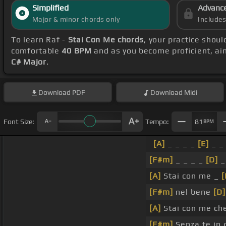
Simplified
Advanc
Major & minor chords only
Include
To learn Raf -
Stai Con Me chords
, your practice sho
comfortable
40 BPM
and as you become proficient, ai
C# Major
.
Download
PDF
Download
Midi
Font Size:
Tempo:
81
BPM
[A]
_ _ _ _
[E]
_ _ 
[F#m]
_ _ _ _
[D]
_
[A]
Stai con me _
[
[F#m]
nel bene
[D]
[A]
Stai con me che
[F#m]
Senza te in