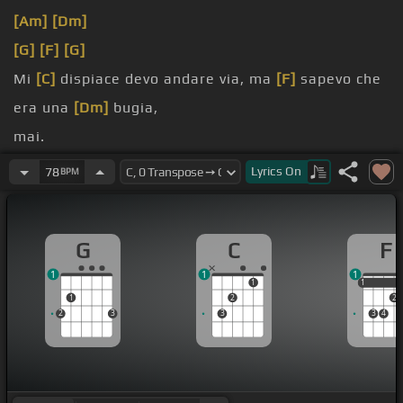
[Am]
[Dm]
[G]
[F]
[G]
Mi
[C]
dispiace devo andare via, ma
[F]
sapevo che
era una
[Dm]
bugia,
mai.
[Am]
ma in
[F]
realtà siamo
[C]
[G]
noi.
Lyrics
On
78
BPM
[C]
E lo aspetti ad un telefono,
[F]
litigando che sia
[Dm]
libero,
G
C
F
1
1
1
1
1
1
1
2
2
2
3
3
3
4