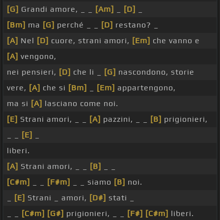
[G]
Grandi amore, _ _
[Am]
_
[D]
_
[Bm]
ma
[G]
perché _ _
[D]
restano? _
[A]
Nel
[D]
cuore, strani amori,
[Em]
che vanno e
[A]
vengono,
nei pensieri,
[D]
che li _
[G]
nascondono, storie
vere,
[A]
che si
[Bm]
_
[Em]
appartengono,
ma si
[A]
lasciano come noi.
[E]
Strani amori, _ _
[A]
pazzini, _ _
[B]
prigionieri,
_ _
[E]
_
liberi.
[A]
Strani amori, _ _
[B]
_ _
[C#m]
_ _
[F#m]
_ _ siamo
[B]
noi.
_
[E]
Strani _ amori,
[D#]
stati _
_ _
[C#m]
[G#]
prigionieri, _ _
[F#]
[C#m]
liberi.