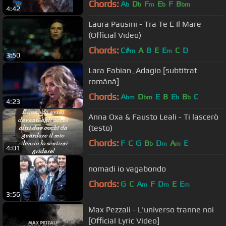
Chords:
A
D
F
E
F
B
b
b
m
b
bm
4:42
Laura Pausini - Tra Te E Il Mare
(Official Video)
Chords:
C#
A
B
E
E
C
D
m
m
3:50
Lara Fabian_Adagio [subtitrat
română]
Chords:
A
D
E
B
E
B
C
bm
bm
b
b
4:23
Anna Oxa & Fausto Leali - Ti lascerò
(testo)
Chords:
F
C
G
B
D
A
E
b
m
m
4:01
nomadi io vagabondo
Chords:
G
C
A
F
D
E
E
m
m
m
3:56
Max Pezzali - L'universo tranne noi
[Official Lyric Video]