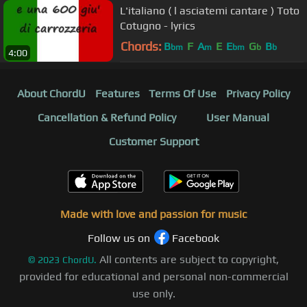
L'italiano ( l asciatemi cantare ) Toto
Cotugno - lyrics
Chords:
B
F
A
E
E
G
B
bm
m
bm
b
b
4:00
About ChordU
Features
Terms Of Use
Privacy Policy
Cancellation & Refund Policy
User Manual
Customer Support
Made with love and passion for music
Follow us on
Facebook
All contents are subject to copyright,
©
2023
ChordU.
provided for educational and personal non-commercial
use only.