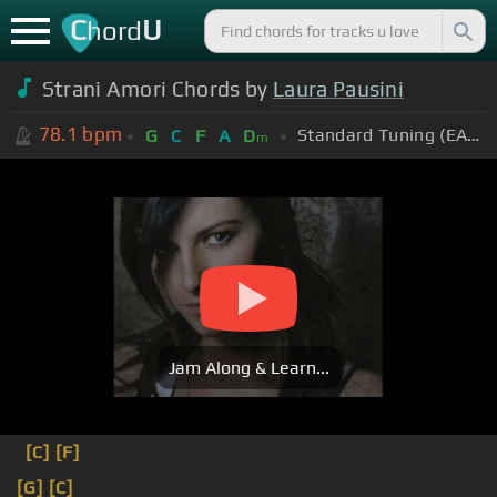
C
U
hord
Strani Amori Chords by
Laura Pausini
78.1
bpm
Standard Tuning (EADGBE)
G
C
F
A
D
m
Jam Along & Learn...
[C]
[F]
[G]
[C]