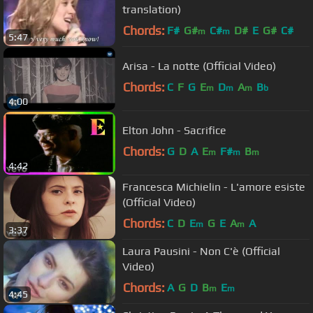
translation)
Chords:
F#
G#
C#
D#
E
G#
C#
m
m
5:47
Arisa - La notte (Official Video)
Chords:
C
F
G
E
D
A
B
m
m
m
b
4:00
Elton John - Sacrifice
Chords:
G
D
A
E
F#
B
m
m
m
4:42
Francesca Michielin - L'amore esiste
(Official Video)
Chords:
C
D
E
G
E
A
A
m
m
3:37
Laura Pausini - Non C'è (Official
Video)
Chords:
A
G
D
B
E
m
m
4:45