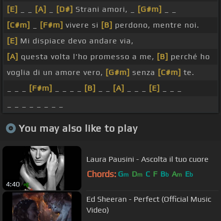
[E]
_ _
[A]
_
[D#]
Strani amori, _
[G#m]
_ _
[C#m]
_
[F#m]
vivere si
[B]
perdono, mentre noi.
[E]
Mi dispiace devo andare via,
[A]
questa volta l'ho promesso a me,
[B]
perché ho
voglia di un amore vero,
[G#m]
senza
[C#m]
te.
_ _ _
[F#m]
_ _ _ _
[B]
_ _
[A]
_ _ _
[E]
_ _ _
_ _ _ _ _ _ _ _
You may also like to play
Laura Pausini - Ascolta il tuo cuore
Chords:
G
D
C
F
B
A
E
m
m
b
m
b
4:40
Ed Sheeran - Perfect (Official Music
Video)