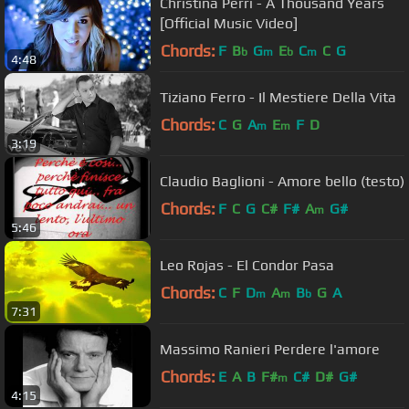
Christina Perri - A Thousand Years
[Official Music Video]
Chords:
F
B
G
E
C
C
G
b
m
b
m
4:48
Tiziano Ferro - Il Mestiere Della Vita
Chords:
C
G
A
E
F
D
m
m
3:19
Claudio Baglioni - Amore bello (testo)
Chords:
F
C
G
C#
F#
A
G#
m
5:46
Leo Rojas - El Condor Pasa
Chords:
C
F
D
A
B
G
A
m
m
b
7:31
Massimo Ranieri Perdere l'amore
Chords:
E
A
B
F#
C#
D#
G#
m
4:15