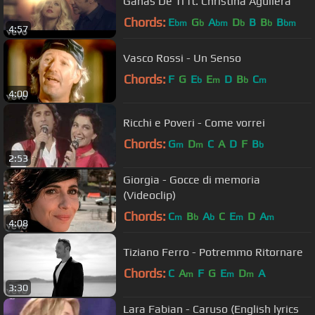
Ganas De Ti ft. Christina Aguilera
Chords:
E
G
A
D
B
B
B
bm
b
bm
b
b
bm
4:57
Vasco Rossi - Un Senso
Chords:
F
G
E
E
D
B
C
b
m
b
m
4:00
Ricchi e Poveri - Come vorrei
Chords:
G
D
C
A
D
F
B
m
m
b
2:53
Giorgia - Gocce di memoria
(Videoclip)
Chords:
C
B
A
C
E
D
A
m
b
b
m
m
4:08
Tiziano Ferro - Potremmo Ritornare
Chords:
C
A
F
G
E
D
A
m
m
m
3:30
Lara Fabian - Caruso (English lyrics