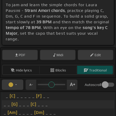
To jam and learn the simple chords for Laura
Pausini -
Strani Amori chords
, practice playing C,
Dm, G, C and F in sequence. To build a solid grasp,
start slowly at
39 BPM
and then match the original
tempo of 78 BPM
. With an eye on the
song's key C
Major
, set the capo that best suits your vocal
range.
PDF
Midi
Edit
Hide lyrics
Blocks
Traditional
Autoscroll
_
[C]
_ _ _ _ _
[F]
_ _
_ _
[G]
_ _ _
[C]
_ _ _
_
[Am]
_ _ _ _
[Dm]
_ _ _