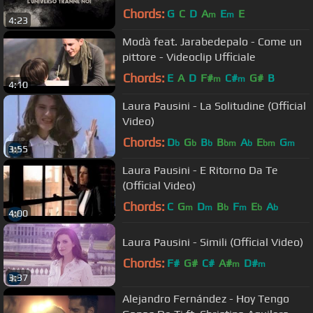
Chords:
G
C
D
A
E
E
m
m
4:23
Modà feat. Jarabedepalo - Come un
pittore - Videoclip Ufficiale
Chords:
E
A
D
F#
C#
G#
B
m
m
4:10
Laura Pausini - La Solitudine (Official
Video)
Chords:
D
G
B
B
A
E
G
b
b
b
bm
b
bm
m
3:55
Laura Pausini - E Ritorno Da Te
(Official Video)
Chords:
C
G
D
B
F
E
A
m
m
b
m
b
b
4:00
Laura Pausini - Simili (Official Video)
Chords:
F#
G#
C#
A#
D#
m
m
3:37
Alejandro Fernández - Hoy Tengo