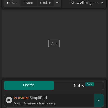
Guitar
Piano
Ukulele
Show
All Diagrams
Chords
Beta
Notes
Simplified
VERSION:
Major & minor chords only