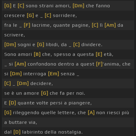
[G]
E
[C]
sono strani amori,
[Dm]
che fanno
crescere
[G]
e _
[C]
sorridere,
fra le _
[F]
lacrime, quante pagine,
[C]
lì
[Am]
da
scrivere,
[Dm]
sogni e
[G]
libidi, da _
[C]
dividere.
Sono amori
[B]
che, spesso a questa
[E]
età,
_ si
[Am]
confondono dentro a quest
[F]
'anima, che
si
[Dm]
interroga
[Em]
senza _
[C]
_
[Dm]
decidere,
se è un amore
[G]
che fa per noi.
E
[D]
quante volte persi a piangere,
[G]
rileggendo quelle lettere, che
[A]
non riesci più
a buttare via,
dal
[D]
labirinto della nostalgia.