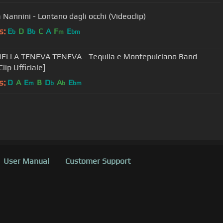
 Nannini - Lontano dagli occhi (Videoclip)
s:
E
D
B
C
A
F
E
b
b
m
bm
NELLA TENEVA TENEVA - Tequila e Montepulciano Band
lip Ufficiale]
s:
D
A
E
B
D
A
E
m
b
b
bm
User Manual
Customer Support