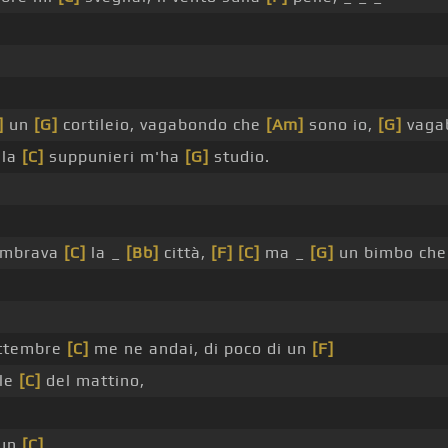
]
un
[G]
cortileio, vagabondo che
[Am]
sono io,
[G]
vaga
la
[C]
suppunieri m'ha
[G]
studio.
embrava
[C]
la _
[Bb]
città,
[F]
[C]
ma _
[G]
un bimbo che
ettembre
[C]
me ne andai, di poco di un
[F]
ole
[C]
del mattino,
 un
[C]
_