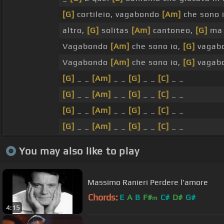
[G]
cortileio, vagabondo
[Am]
che sono 
altro,
[G]
solitas
[Am]
cantoneo,
[G]
ma 
Vagabondo
[Am]
che sono io,
[G]
vagab
Vagabondo
[Am]
che sono io,
[G]
vagab
[G]
_ _
[Am]
_ _
[G]
_ _
[C]
_ _
[G]
_ _
[Am]
_ _
[G]
_ _
[C]
_ _
[G]
_ _
[Am]
_ _
[G]
_ _
[C]
_ _
[G]
_ _
[Am]
_ _
[G]
_ _
[C]
_ _
You may also like to play
Massimo Ranieri Perdere l'amore
Chords:
E
A
B
F#
C#
D#
G#
m
4:15