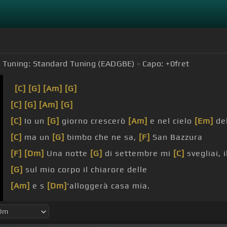
Tuning:
Standard Tuning (EADGBE)
Capo:
+0
fret
[C]
[G]
[Am]
[G]
[C]
[G]
[Am]
[G]
[C]
Io un
[G]
giorno crescerò
[Am]
e nel cielo
[Em]
del
[C]
ma un
[G]
bimbo che ne sa,
[F]
San Bazzura
[F]
[Dm]
Una notte
[G]
di settembre mi
[C]
svegliai, 
[G]
sul mio corpo il chiarore delle
[Am]
e s
[Dm]
'alloggerà casa mia.
[G]
E quel bambino che
[E]
giocava in
[C]
un
[G]
corti
[C]
non sono