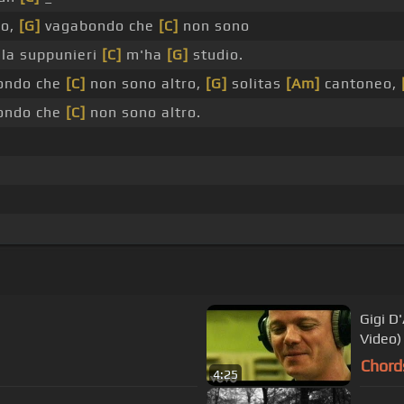
io,
[G]
vagabondo che
[C]
non sono
la suppunieri
[C]
m'ha
[G]
studio.
ondo che
[C]
non sono altro,
[G]
solitas
[Am]
cantoneo,
ondo che
[C]
non sono altro.
Gigi D'
Video)
Chord
4:25