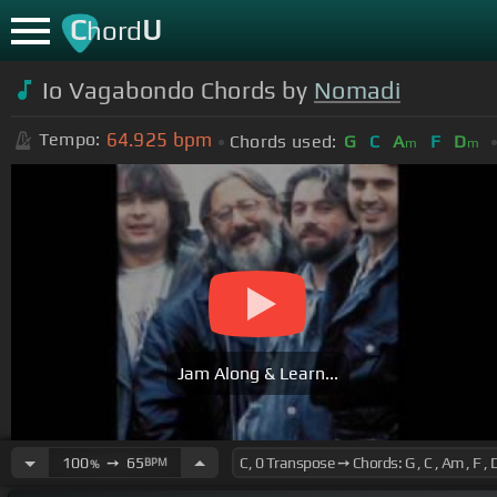
C
U
hord
Io Vagabondo Chords by
Nomadi
64.925
bpm
Tempo:
Chords used:
G
C
A
F
D
m
m
Jam Along & Learn...
100
➙
65
BPM
%