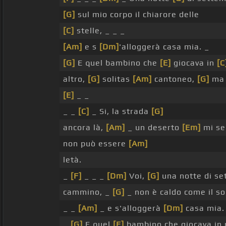
[G]
sul mio corpo il chiarore delle
[C]
stelle, _ _ _
[Am]
e s
[Dm]
'alloggerà casa mia. _
[G]
E quel bambino che
[E]
giocava in
[C
altro,
[G]
solitas
[Am]
cantoneo,
[G]
ma 
[E]
_ _
_ _
[C]
_ Si, la strada
[G]
ancora là,
[Am]
_ un deserto
[Em]
mi s
non può essere
[Am]
letà.
_
[F]
_ _ _
[Dm]
Voi,
[G]
una notte di s
cammino, _
[G]
_ non è caldo come il s
_ _
[Am]
_ e s'alloggerà
[Dm]
casa mia.
_
[G]
E quel
[E]
bambino che giocava in