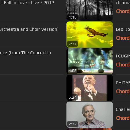
 Fall In Love - Live / 2012
chiama
Chord
4:16
 Orchestra and Choir Version)
Leo Ro
Chord
7:31
nce (from The Concert in
I CUG
Chord
4:08
CHITA
Chord
5:24
Chord
2:32