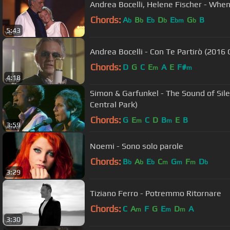
Andrea Bocelli, Helene Fischer - When I
Chords:
A
B
E
D
E
G
B
b
b
b
b
bm
b
5:43
Andrea Bocelli - Con Te Partirò (2016
Chords:
D
G
C
E
A
E
F#
m
m
4:18
Simon & Garfunkel - The Sound of Sile
Central Park)
Chords:
G
E
C
D
B
E
B
m
m
3:59
Noemi - Sono solo parole
Chords:
B
A
E
C
G
F
D
b
b
b
m
m
m
b
3:29
Tiziano Ferro - Potremmo Ritornare
Chords:
C
A
F
G
E
D
A
m
m
m
3:30