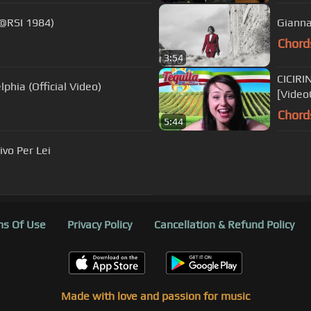
e@RSI 1984)
Gianna
Chord
3:54
CICIRI
phia (Official Video)
[VideoC
Chord
5:44
ivo Per Lei
s Of Use
Privacy Policy
Cancellation & Refund Policy
Made with love and passion for music