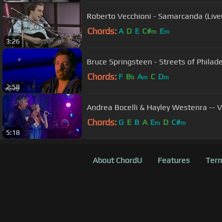
Roberto Vecchioni - Samarcanda (Liv
Chords:
A
D
E
C#
E
m
m
3:26
Bruce Springsteen - Streets of Philadel
Chords:
F
B
A
C
D
b
m
m
2:58
Andrea Bocelli & Hayley Westenra -- V
Chords:
G
E
B
A
E
D
C#
m
m
5:18
About ChordU
Features
Term