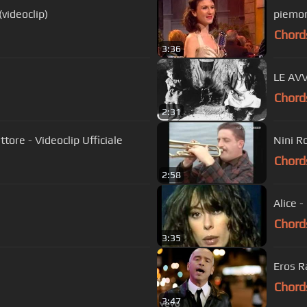
videoclip)
piemon
Chord
3:36
LE AV
Chord
2:31
ore - Videoclip Ufficiale
Nini Ro
Chord
2:58
Alice -
Chord
3:35
Eros R
Chord
3:47