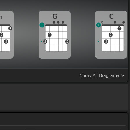
G
C
m
1
1
1
1
2
1
2
3
2
3
3
Show
All Diagrams