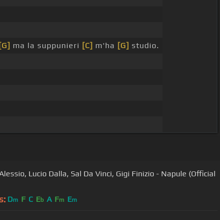
[G]
ma la suppunieri
[C]
m'ha
[G]
studio.
Alessio, Lucio Dalla, Sal Da Vinci, Gigi Finizio - Napule (Official
s:
D
F
C
E
A
F
E
m
b
m
m