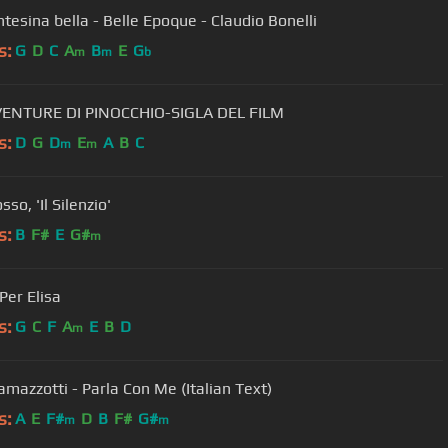
tesina bella - Belle Epoque - Claudio Bonelli
s:
G
D
C
A
B
E
G
m
m
b
VENTURE DI PINOCCHIO-SIGLA DEL FILM
s:
D
G
D
E
A
B
C
m
m
sso, 'Il Silenzio'
s:
B
F#
E
G#
m
 Per Elisa
s:
G
C
F
A
E
B
D
m
amazzotti - Parla Con Me (Italian Text)
s:
A
E
F#
D
B
F#
G#
m
m