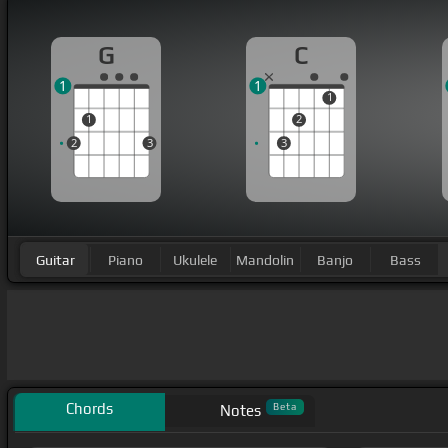
G
C
1
1
1
1
2
2
3
3
Guitar
Piano
Ukulele
Mandolin
Banjo
Bass
Chords
Beta
Notes