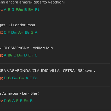
mi ancora amore-Roberto Vecchioni
s:
A
E
D
F#
B
B
F#
m
m
jas - El Condor Pasa
s:
C
F
D
A
B
G
A
m
m
b
INI DI CAMPAGNA - ANIMA MIA
s:
A
B
C
D
D
E
G
b
m
m
RRA VAGABONDA (CLAUDIO VILLA - CETRA 1984).wmv
s:
D
G
G
C
A
C
B
m
m
b
Charles Aznavour - Lei ( She )
s:
D
G
A
F
E
E
B
m