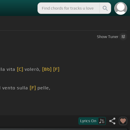
Show
Tuner
la vita
[C]
volerò,
[Bb]
[F]
il vento sulla
[F]
pelle,
leio, vagabondo che
[Am]
sono io,
[G]
vagabondo che
Lyrics
On