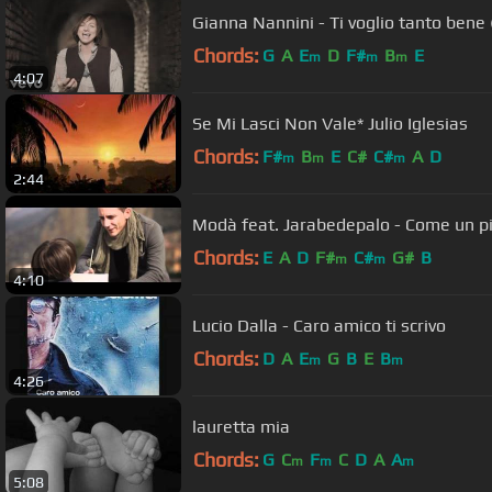
Gianna Nannini - Ti voglio tanto bene (
Chords:
G
A
E
D
F#
B
E
m
m
m
4:07
Se Mi Lasci Non Vale* Julio Iglesias
Chords:
F#
B
E
C#
C#
A
D
m
m
m
2:44
Modà feat. Jarabedepalo - Come un pitt
Chords:
E
A
D
F#
C#
G#
B
m
m
4:10
Lucio Dalla - Caro amico ti scrivo
Chords:
D
A
E
G
B
E
B
m
m
4:26
lauretta mia
Chords:
G
C
F
C
D
A
A
m
m
m
5:08