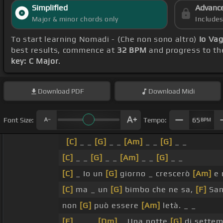
Simplified
Advanc
Major & minor chords only
Include
To start learning Nomadi - (Che non sono altro)
Io Va
best results, commence at
32 BPM
and progress to th
key: C Major
.
Download
PDF
Download
Midi
Font Size:
Tempo:
65
BPM
[C]
_ _
[G]
_ _
[Am]
_ _
[G]
_ _
[C]
_ _
[G]
_ _
[Am]
_ _
[G]
_ _
[C]
_ Io un
[G]
giorno _ crescerò
[Am]
e 
[C]
ma _ un
[G]
bimbo che ne sa,
[F]
San
non
[G]
può essere
[Am]
letà. _ _
[F]
_ _ _
[Dm]
_ Una notte
[G]
di sette