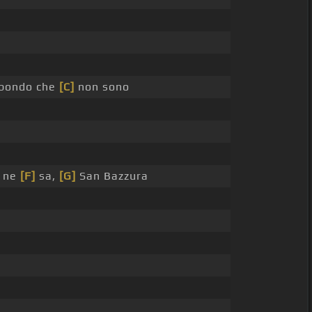
bondo che
[C]
non sono
 ne
[F]
sa,
[G]
San Bazzura