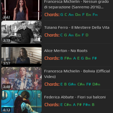
Francesca Michielin - Nessun grado
di separazione (Sanremo 2016)
(Official Video)
Chords:
G
C
A
D
F
E
F
m
m
m
m
3:41
Tiziano Ferro - Il Mestiere Della Vita
Chords:
C
G
A
E
F
D
m
m
3:19
Alice Merton - No Roots
Chords:
B
F#
A
E
G
B
F#
m
m
3:57
Francesca Michielin - Bolivia (Official
Video)
Chords:
E
B
G#
C#
F#
D#
m
m
m
3:48
Federica Abbate - Fiori sui balconi
Chords:
E
C#
A
F#
F#
B
m
m
4:13