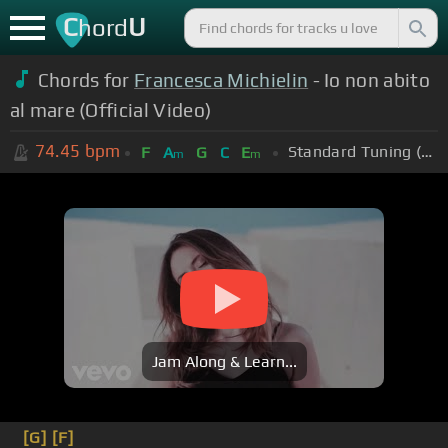
C
U
hord
Chords for
Francesca Michielin
- Io non abito
al mare (Official Video)
74.45
bpm
Standard Tuning (EADGBE)
F
A
G
C
E
m
m
Jam Along & Learn...
[G]
[F]