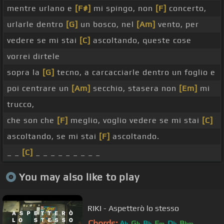
mentre urlano e
[F#]
mi spingo, non
[F]
concerto,
urlarle dentro
[G]
un bosco, nel
[Am]
vento, per
vedere se mi stai
[C]
ascoltando, queste cose
vorrei dirtele
sopra la
[G]
tecno, a carcacciarle dentro un foglio e
poi centrare un
[Am]
secchio, stasera non
[Em]
mi
trucco,
che son che
[F]
meglio, voglio vedere se mi stai
[C]
ascoltando, se mi stai
[F]
ascoltando.
_ _
[C]
_ _ _ _ _ _ _ _ _
You may also like to play
RIKI - Aspetterò lo stesso
Chords:
A
G
B
F
D
B