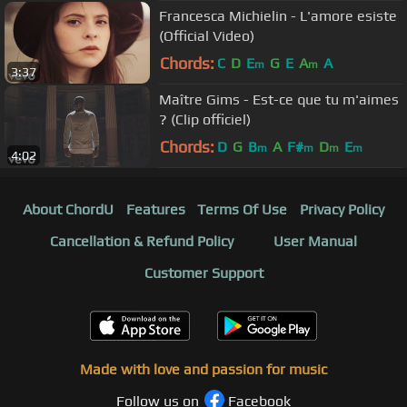
Francesca Michielin - L'amore esiste
(Official Video)
Chords:
C
D
E
G
E
A
A
m
m
3:37
Maître Gims - Est-ce que tu m'aimes
? (Clip officiel)
Chords:
D
G
B
A
F#
D
E
m
m
m
m
4:02
About ChordU
Features
Terms Of Use
Privacy Policy
Cancellation & Refund Policy
User Manual
Customer Support
Made with love and passion for music
Follow us on
Facebook