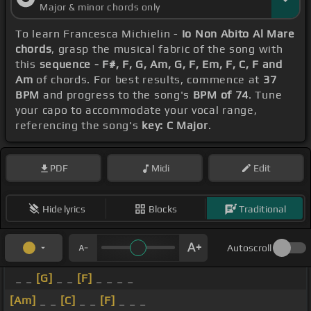
Major & minor chords only
To learn Francesca Michielin -
Io Non Abito Al Mare
chords
, grasp the musical fabric of the song with
this
sequence - F#, F, G, Am, G, F, Em, F, C, F and
Am
of chords. For best results, commence at
37
BPM
and progress to the song's
BPM of 74
. Tune
your capo to accommodate your vocal range,
referencing the song's
key: C Major
.
PDF
Midi
Edit
Hide lyrics
Blocks
Traditional
Autoscroll
_ _
[G]
_ _
[F]
_ _ _ _
[Am]
_ _
[C]
_ _
[F]
_ _ _