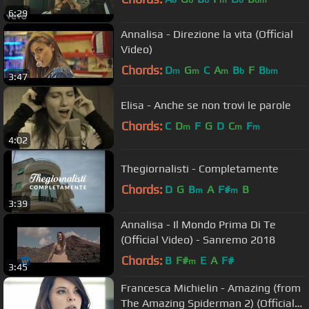
b
b
b
m
b
bm
6:29
Annalisa - Direzione la vita (Official
Video)
Chords:
D
G
C
A
B
F
B
m
m
m
b
bm
3:47
Elisa - Anche se non trovi le parole
Chords:
C
D
F
G
D
C
F
m
m
m
4:02
Thegiornalisti - Completamente
Chords:
D
G
B
A
F#
B
m
m
3:39
Annalisa - Il Mondo Prima Di Te
(Official Video) - Sanremo 2018
Chords:
B
F#
E
A
F#
m
3:45
Francesca Michielin - Amazing (from
The Amazing Spiderman 2) (Official