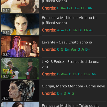
(Official Video)
Chords:
F
A
G
C
E
D
A
m
m
m
b
3:31
Francesca Michielin - Almeno tu
(Official Video)
Chords:
A
B
E
G
B
E
A
bm
b
b
b
b
3:25
Levante - Gesù Cristo sono io
Chords:
C
G
E
A
D
A
B
m
m
m
3:20
J-AX & Fedez - Sconosciuti da una
vita
Chords:
B
A
E
E
G
E
A
bm
b
b
bm
b
3:39
Giorgia, Marco Mengoni - Come neve
Chords:
B
D
A
G
m
3:30
Francesca Michielin - Tutto quello