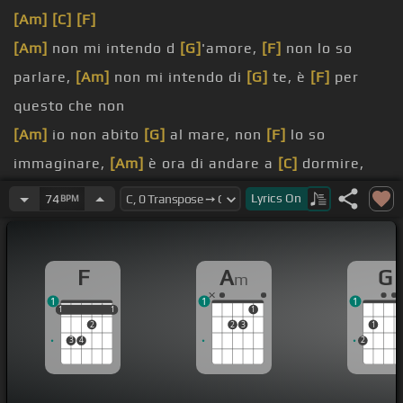
[Am]
[C]
[F]
[Am]
non mi intendo d
[G]
'amore,
[F]
non lo so
parlare,
[Am]
non mi intendo di
[G]
te, è
[F]
per
questo che non
[Am]
io non abito
[G]
al mare, non
[F]
lo so
immaginare,
[Am]
è ora di andare a
[C]
dormire,
oltre queste
[F]
boe, sembra una
[Em]
bugia,
Lyrics
On
74
BPM
perché non
[C]
so notare,
[G]
vorrei dirtele all
[Am]
'orecchio, mentre urlano e
F
A
G
m
[F#]
mi spingo, non
[F]
concerto,
1
1
1
[G]
dentro un bosco, nel
[Am]
vento,
[F]
per vedere
1
1
1
1
1
1
2
2
3
1
se mi stai
[C]
ascoltando, queste cose vorrei
3
4
2
dirtele
[Em]
mi trucco,