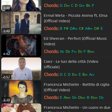
Video)
Chords:
G
D
C
D
G
B
F
m
m
b
3:46
Ermal Meta - Piccola Anima ft. Elisa
(Official Video)
Chords:
B
F#
D#
C#
A#
D#
E
m
m
3:40
Ed Sheeran - Perfect (Official Music
Video)
Chords:
A
D
F
E
F
B
b
b
m
b
bm
4:42
Coez - Le luci della città (Video
Ufficiale)
Chords:
G
C
D
E
E
B
A
m
m
m
2:57
Francesca Michielin - Battito di ciglia
(Official Video)
Chords:
E
A
G
D
B
E
D
bm
b
bm
bm
b
3:39
Francesca Michielin - Un cuore in due