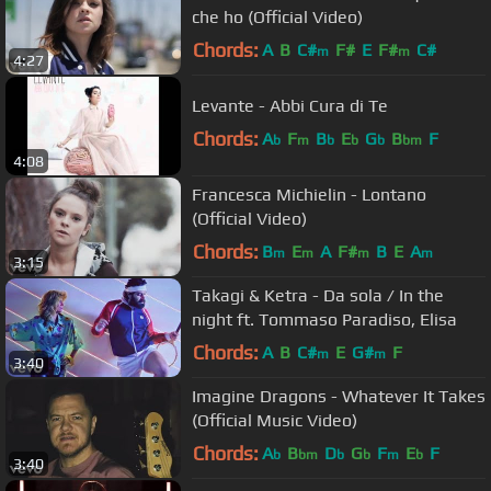
che ho (Official Video)
Chords:
A
B
C#
F#
E
F#
C#
m
m
4:27
Levante - Abbi Cura di Te
Chords:
A
F
B
E
G
B
F
b
m
b
b
b
bm
4:08
Francesca Michielin - Lontano
(Official Video)
Chords:
B
E
A
F#
B
E
A
m
m
m
m
3:15
Takagi & Ketra - Da sola / In the
night ft. Tommaso Paradiso, Elisa
Chords:
A
B
C#
E
G#
F
m
m
3:40
Imagine Dragons - Whatever It Takes
(Official Music Video)
Chords:
A
B
D
G
F
E
F
b
bm
b
b
m
b
3:40