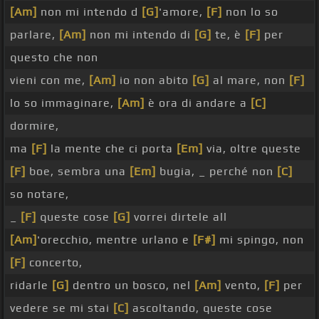
[Am]
non mi intendo d
[G]
'amore,
[F]
non lo so
parlare,
[Am]
non mi intendo di
[G]
te, è
[F]
per
questo che non
vieni con me,
[Am]
io non abito
[G]
al mare, non
[F]
lo so immaginare,
[Am]
è ora di andare a
[C]
dormire,
ma
[F]
la mente che ci porta
[Em]
via, oltre queste
[F]
boe, sembra una
[Em]
bugia, _ perché non
[C]
so notare,
_
[F]
queste cose
[G]
vorrei dirtele all
[Am]
'orecchio, mentre urlano e
[F#]
mi spingo, non
[F]
concerto,
ridarle
[G]
dentro un bosco, nel
[Am]
vento,
[F]
per
vedere se mi stai
[C]
ascoltando, queste cose