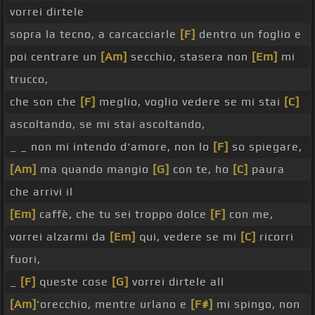
vorrei dirtele
sopra la tecno, a carcacciarle
[F]
dentro un foglio e
poi centrare un
[Am]
secchio, stasera non
[Em]
mi
trucco,
che son che
[F]
meglio, voglio vedere se mi stai
[C]
ascoltando, se mi stai ascoltando,
_ _ non mi intendo d'amore, non lo
[F]
so spiegare,
[Am]
ma quando mangio
[G]
con te, ho
[C]
paura
che arrivi il
[Em]
caffè, che tu sei troppo dolce
[F]
con me,
vorrei alzarmi da
[Em]
qui, vedere se mi
[C]
ricorri
fuori,
_
[F]
queste cose
[G]
vorrei dirtele all
[Am]
'orecchio, mentre urlano e
[F#]
mi spingo, non