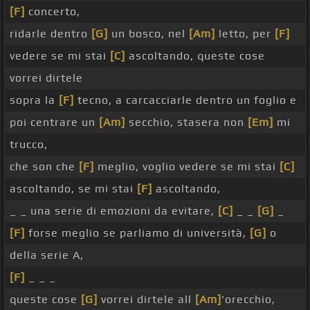
[F]
concerto,
ridarle dentro
[G]
un bosco, nel
[Am]
letto, per
[F]
vedere se mi stai
[C]
ascoltando, queste cose
vorrei dirtele
sopra la
[F]
tecno, a carcacciarle dentro un foglio e
poi centrare un
[Am]
secchio, stasera non
[Em]
mi
trucco,
che son che
[F]
meglio, voglio vedere se mi stai
[C]
ascoltando, se mi stai
[F]
ascoltando,
_ _ una serie di emozioni da evitare,
[C]
_ _
[G]
_
[F]
forse meglio se parliamo di università,
[G]
o
della serie A,
[F]
_ _ _
queste cose
[G]
vorrei dirtele all
[Am]
'orecchio,